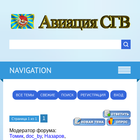
NAVIGATION
ВСЕ ТЕМЫ
СВЕЖИЕ
ПОИСК
РЕГИСТРАЦИЯ
ВХОД
1
Страница
1
из
1
Модератор форума:
Томик
,
doc_by
,
Назаров
,