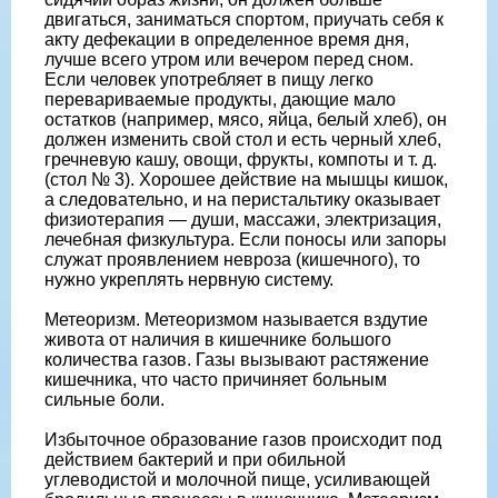
двигаться, заниматься спортом, приучать себя к
акту дефекации в определенное время дня,
лучше всего утром или вечером перед сном.
Если человек употребляет в пищу легко
перевариваемые продукты, дающие мало
остатков (например, мясо, яйца, белый хлеб), он
должен изменить свой стол и есть черный хлеб,
гречневую кашу, овощи, фрукты, компоты и т. д.
(стол № 3). Хорошее действие на мышцы кишок,
а следовательно, и на перистальтику оказывает
физиотерапия — души, массажи, электризация,
лечебная физкультура. Если поносы или запоры
служат проявлением невроза (кишечного), то
нужно укреплять нервную систему.
Метеоризм. Метеоризмом называется вздутие
живота от наличия в кишечнике большого
количества газов. Газы вызывают растяжение
кишечника, что часто причиняет больным
сильные боли.
Избыточное образование газов происходит под
действием бактерий и при обильной
углеводистой и молочной пище, усиливающей