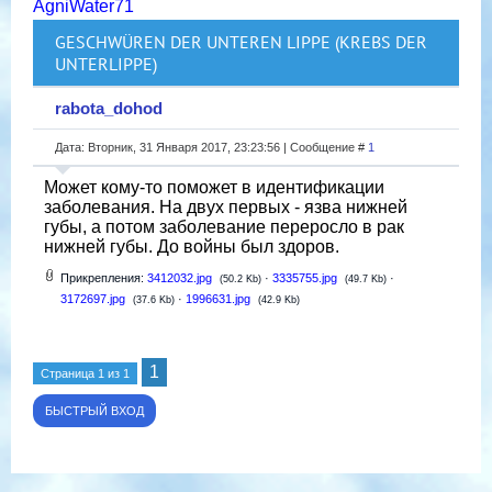
AgniWater71
GESCHWÜREN DER UNTEREN LIPPE (KREBS DER
UNTERLIPPE)
rabota_dohod
Дата: Вторник, 31 Января 2017, 23:23:56 | Сообщение #
1
Может кому-то поможет в идентификации
заболевания. На двух первых - язва нижней
губы, а потом заболевание переросло в рак
нижней губы. До войны был здоров.
Прикрепления:
3412032.jpg
·
3335755.jpg
·
(50.2 Kb)
(49.7 Kb)
3172697.jpg
·
1996631.jpg
(37.6 Kb)
(42.9 Kb)
1
Страница
1
из
1