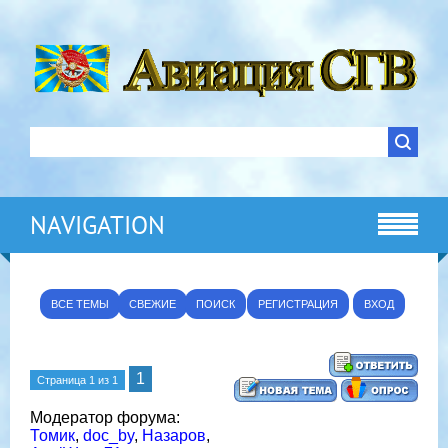
NAVIGATION
ВСЕ ТЕМЫ
СВЕЖИЕ
ПОИСК
РЕГИСТРАЦИЯ
ВХОД
1
Страница
1
из
1
Модератор форума:
Томик
,
doc_by
,
Назаров
,