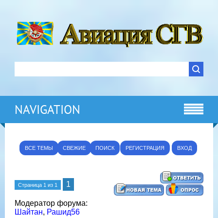
NAVIGATION
ВСЕ ТЕМЫ
СВЕЖИЕ
ПОИСК
РЕГИСТРАЦИЯ
ВХОД
1
Страница
1
из
1
Модератор форума:
Шайтан
,
Рашид56