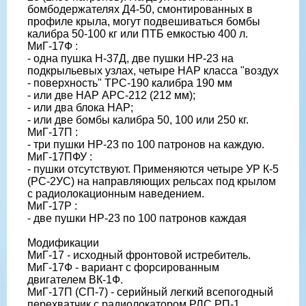
бомбодержателях Д4-50, смонтированных в
профиле крыла, могут подвешиваться бомбы
калибра 50-100 кг или ПТБ емкостью 400 л.
МиГ-17Ф :
- одна пушка Н-37Д, две пушки HP-23 на
подкрыльевых узлах, четыре НАР класса "воздух
- поверхность" ТРС-190 калибра 190 мм
- или две НАР АРС-212 (212 мм);
- или два блока НАР;
- или две бомбы калибра 50, 100 или 250 кг.
МиГ-17П :
- три пушки HP-23 по 100 патронов на каждую.
МиГ-17ПФУ :
- пушки отсутствуют. Применяются четыре УР К-5
(РС-2УС) на направляющих рельсах под крылом
с радиолокационным наведением.
МиГ-17Р :
- две пушки HP-23 по 100 патронов каждая
Модификации
МиГ-17 - исходный фронтовой истребитель.
МиГ-17Ф - вариант с форсированным
двигателем ВК-1Ф.
МиГ-17П (СП-7) - серийный легкий всепогодный
перехватчик с радиолокатором РЛС РП-1