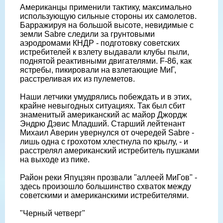
Американцы применили тактику, максимально
использующую сильные стороны их самолетов.
Барражируя на большой высоте, невидимые с
земли Sabre следили за грунтовыми
аэродромами КНДР - подготовку советских
истребителей к взлету выдавали клубы пыли,
поднятой реактивными двигателями. F-86, как
ястребы, пикировали на взлетающие МиГ,
расстреливая их из пулеметов.
Наши летчики умудрялись побеждать и в этих,
крайне невыгодных ситуациях. Так был сбит
знаменитый американский ас майор Джордж
Эндрю Дэвис Младший. Старший лейтенант
Михаил Аверин увернулся от очередей Sabre -
лишь одна с грохотом хлестнула по крылу, - и
расстрелял американский истребитель пушками
на выходе из пике.
Район реки Япуцзян прозвали "аллеей МиГов" -
здесь произошло большинство схваток между
советскими и американскими истребителями.
"Черный четверг"