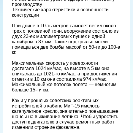
производству
Технические характеристики и особенности
конструкции
При длине в 10-ть метров самолет весил около
трех с половиной тонн, вооружение состояло из
двух 23-ех миллиметровых пушек и одной
калибром в 37 мм. Также под крылья могли
помещаться две бомбы массой от 50-ти до 100-а
кг.
Максимальная скорость у поверхности
достигала 1024 км/час, на высоте в 5 км она
снижалась до 1021-го км/час, а при достижении
отметки в 10 км она составляла 974 км/час.
Максимальный же потолок полета — немногим
больше 15-ти км.
Как и у прошлых советских реактивных
истребителей в кабине МиГ-15 имелось
катапультное кресло, значительно повышавшее
шансы на выживание летчика. Чтобы упростить
доступ к двигателю в случае ремонтных работ
изменили строение фюзеляжа.