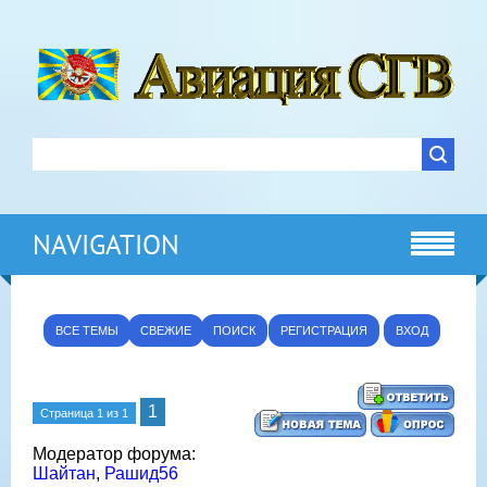
NAVIGATION
ВСЕ ТЕМЫ
СВЕЖИЕ
ПОИСК
РЕГИСТРАЦИЯ
ВХОД
1
Страница
1
из
1
Модератор форума:
Шайтан
,
Рашид56