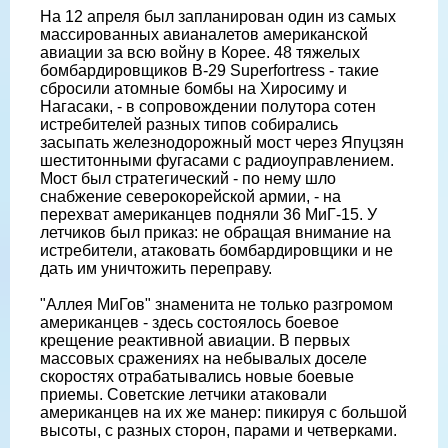
На 12 апреля был запланирован один из самых
массированных авианалетов американской
авиации за всю войну в Корее. 48 тяжелых
бомбардировщиков B-29 Superfortress - такие
сбросили атомные бомбы на Хиросиму и
Нагасаки, - в сопровождении полутора сотен
истребителей разных типов собирались
засыпать железнодорожный мост через Япуцзян
шеститонными фугасами с радиоуправлением.
Мост был стратегический - по нему шло
снабжение северокорейской армии, - на
перехват американцев подняли 36 МиГ-15. У
летчиков был приказ: не обращая внимание на
истребители, атаковать бомбардировщики и не
дать им уничтожить переправу.
"Аллея МиГов" знаменита не только разгромом
американцев - здесь состоялось боевое
крещение реактивной авиации. В первых
массовых сражениях на небывалых доселе
скоростях отрабатывались новые боевые
приемы. Советские летчики атаковали
американцев на их же манер: пикируя с большой
высоты, с разных сторон, парами и четверками.