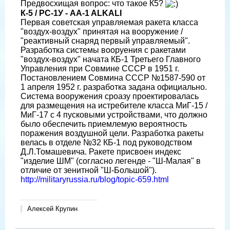
Предвосхищая вопрос: что такое К5?
К-5 / РС-1У - AA-1 ALKALI
Первая советская управляемая ракета класса
"воздух-воздух" принятая на вооружение /
"реактивный снаряд первый управляемый".
Разработка системы вооруения с ракетами
"воздух-воздух" начата КБ-1 Третьего Главного
Управления при Совмине СССР в 1951 г.
Постановлением Совмина СССР №1587-590 от
1 апреля 1952 г. разработка задана официально.
Система вооружения сроазу проектировалась
для размещения на истребителе класса МиГ-15 /
МиГ-17 с 4 пусковыми устройствами, что должно
было обеспечить приемлемую вероятность
поражения воздушной цели. Разработка ракеты
велась в отделе №32 КБ-1 под руководством
Д.Л.Томашевича. Ракете присвоен индекс
"изделие ШМ" (согласно легенде - "Ш-Малая" в
отличие от зенитной "Ш-Большой").
http://militaryrussia.ru/blog/topic-659.html
Алексей Крупин