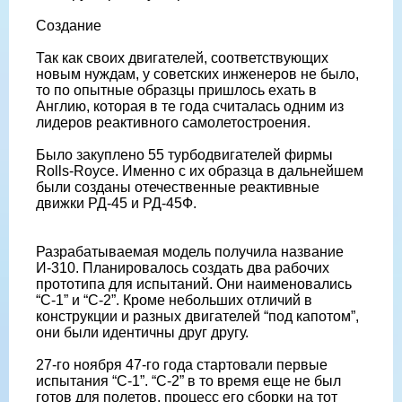
Создание
Так как своих двигателей, соответствующих
новым нуждам, у советских инженеров не было,
то по опытные образцы пришлось ехать в
Англию, которая в те года считалась одним из
лидеров реактивного самолетостроения.
Было закуплено 55 турбодвигателей фирмы
Rolls-Royce. Именно с их образца в дальнейшем
были созданы отечественные реактивные
движки РД-45 и РД-45Ф.
Разрабатываемая модель получила название
И-310. Планировалось создать два рабочих
прототипа для испытаний. Они наименовались
“С-1” и “С-2”. Кроме небольших отличий в
конструкции и разных двигателей “под капотом”,
они были идентичны друг другу.
27-го ноября 47-го года стартовали первые
испытания “С-1”. “С-2” в то время еще не был
готов для полетов, процесс его сборки на тот