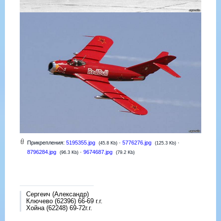
Прикрепления:
5195355.jpg
·
5776276.jpg
·
(45.8 Kb)
(125.3 Kb)
8796284.jpg
·
9674687.jpg
(96.3 Kb)
(79.2 Kb)
Сергеич (Александр)
Ключево (62396) 66-69 г.г.
Хойна (62248) 69-72г.г.