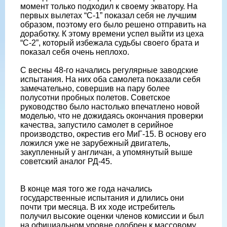
момент только подходил к своему экватору. На
первых вылетах “С-1” показал себя не лучшим
образом, поэтому его было решено отправить на
доработку. К этому времени успел выйти из цеха
“С-2”, который избежала судьбы своего брата и
показал себя очень неплохо.
С весны 48-го начались регулярные заводские
испытания. На них оба самолета показали себя
замечательно, совершив на пару более
полусотни пробных полетов. Советское
руководство было настолько впечатлено новой
моделью, что не дожидаясь окончания проверки
качества, запустило самолет в серийное
производство, окрестив его МиГ-15. В основу его
ложился уже не зарубежный двигатель,
закупленный у англичан, а упомянутый выше
советский аналог РД-45.
В конце мая того же года начались
государственные испытания и длились они
почти три месяца. В их ходе истребитель
получил высокие оценки членов комиссии и был
на официальном уровне одобрен к массовому