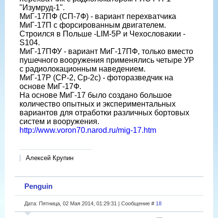
"Изумруд-1".
МиГ-17ПФ (СП-7Ф) - вариант перехватчика
МиГ-17П с форсированным двигателем.
Строился в Польше -LIM-5P и Чехословакии -
S104.
МиГ-17ПФУ - вариант МиГ-17ПФ, только вместо
пушечного вооружения применялись четыре УР
с радиолокационным наведением.
МиГ-17Р (СР-2, Ср-2с) - фоторазведчик на
основе МиГ-17Ф.
На основе МиГ-17 было создано большое
количество опытных и экспериментальных
вариантов для отработки различных бортовых
систем и вооружения.
http://www.voron70.narod.ru/mig-17.htm
Алексей Крупин
Penguin
Дата: Пятница, 02 Мая 2014, 01:29:31 | Сообщение #
18