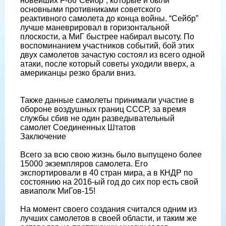
новейших F-86”Сейбр”, которые и были
основными противниками советского
реактивного самолета до конца войны. “Сейбр”
лучше маневрировал в горизонтальной
плоскости, а МиГ быстрее набирал высоту. По
воспоминанием участников событий, бой этих
двух самолетов зачастую состоял из всего одной
атаки, после который советы уходили вверх, а
американцы резко брали вниз.
Также данные самолеты принимали участие в
обороне воздушных границ СССР, за время
службы сбив не один разведывательный
самолет Соединенных Штатов
Заключение
Всего за всю свою жизнь было выпущено более
15000 экземпляров самолета. Его
экспортировали в 40 стран мира, а в КНДР по
состоянию на 2016-ый год до сих пор есть свой
авиаполк МиГов-15!
На момент своего создания считался одним из
лучших самолетов в своей области, и таким же