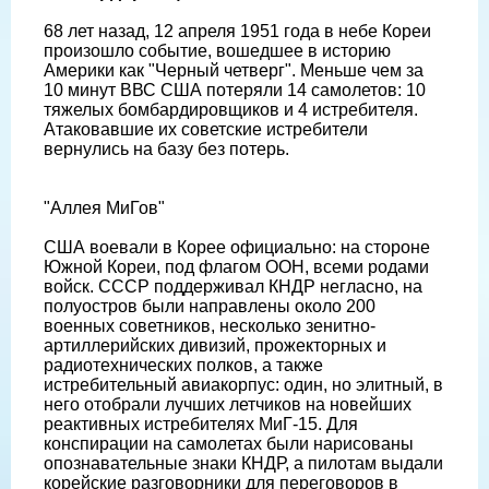
68 лет назад, 12 апреля 1951 года в небе Кореи
произошло событие, вошедшее в историю
Америки как "Черный четверг". Меньше чем за
10 минут ВВС США потеряли 14 самолетов: 10
тяжелых бомбардировщиков и 4 истребителя.
Атаковавшие их советские истребители
вернулись на базу без потерь.
"Аллея МиГов"
США воевали в Корее официально: на стороне
Южной Кореи, под флагом ООН, всеми родами
войск. СССР поддерживал КНДР негласно, на
полуостров были направлены около 200
военных советников, несколько зенитно-
артиллерийских дивизий, прожекторных и
радиотехнических полков, а также
истребительный авиакорпус: один, но элитный, в
него отобрали лучших летчиков на новейших
реактивных истребителях МиГ-15. Для
конспирации на самолетах были нарисованы
опознавательные знаки КНДР, а пилотам выдали
корейские разговорники для переговоров в