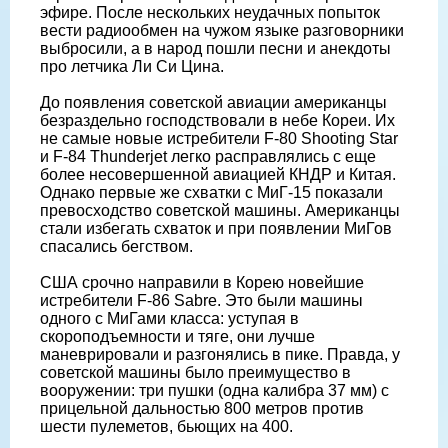
эфире. После нескольких неудачных попыток
вести радиообмен на чужом языке разговорники
выбросили, а в народ пошли песни и анекдоты
про летчика Ли Си Цина.
До появления советской авиации американцы
безраздельно господствовали в небе Кореи. Их
не самые новые истребители F-80 Shooting Star
и F-84 Thunderjet легко расправлялись с еще
более несовершенной авиацией КНДР и Китая.
Однако первые же схватки с МиГ-15 показали
превосходство советской машины. Американцы
стали избегать схваток и при появлении МиГов
спасались бегством.
США срочно направили в Корею новейшие
истребители F-86 Sabre. Это были машины
одного с МиГами класса: уступая в
скороподъемности и тяге, они лучше
маневрировали и разгонялись в пике. Правда, у
советской машины было преимущество в
вооружении: три пушки (одна калибра 37 мм) с
прицельной дальностью 800 метров против
шести пулеметов, бьющих на 400.