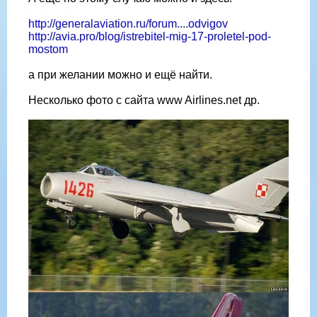
http://generalaviation.ru/forum....odvigov
http://avia.pro/blog/istrebitel-mig-17-proletel-pod-
mostom
а при желании можно и ещё найти.
Несколько фото с сайта www Airlines.net др.