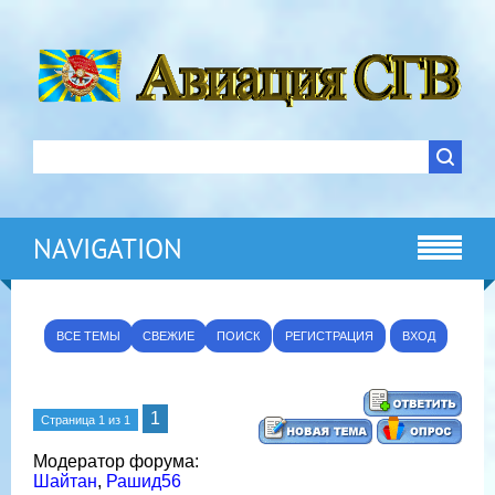
NAVIGATION
ВСЕ ТЕМЫ
СВЕЖИЕ
ПОИСК
РЕГИСТРАЦИЯ
ВХОД
1
Страница
1
из
1
Модератор форума:
Шайтан
,
Рашид56