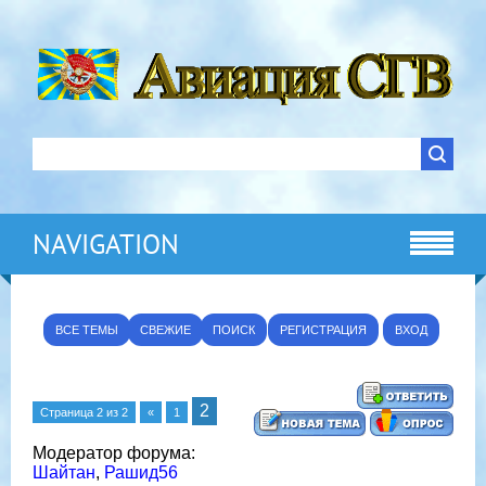
NAVIGATION
ВСЕ ТЕМЫ
СВЕЖИЕ
ПОИСК
РЕГИСТРАЦИЯ
ВХОД
2
Страница
2
из
2
«
1
Модератор форума:
Шайтан
,
Рашид56