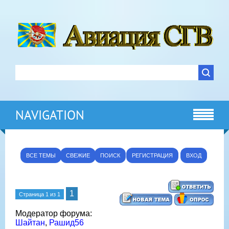
NAVIGATION
ВСЕ ТЕМЫ
СВЕЖИЕ
ПОИСК
РЕГИСТРАЦИЯ
ВХОД
1
Страница
1
из
1
Модератор форума:
Шайтан
,
Рашид56