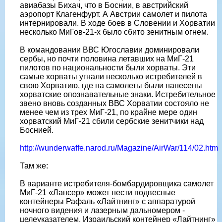
авиабазы Бихач, что в Боснии, в австрийский
аэропорт Клагенфурт. А Австрии самолет и пилота
интернировали. В ходе боев в Словении и Хорватии
несколько МиГов-21-х было сбито зенитным огнем.
В командовании ВВС Югославии доминировали
сербы, но почти половина летавших на МиГ-21
пилотов по национальности были хорваты. Эти
самые хорваты угнали несколько истребителей в
свою Хорватию, где на самолеты были нанесены
хорватские опознавательные знаки. Истребительное
звено вновь созданных ВВС Хорватии состояло не
менее чем из трех МиГ-21, по крайне мере один
хорватский МиГ-21 сбили сербские зенитчики над
Боснией.
http://wunderwaffe.narod.ru/Magazine/AirWar/114/02.htm
Там же:
В варианте истребителя-бомбардировщика самолет
МиГ-21 «Лансер» может нести подвесные
контейнеры Рафаль «Лайтнинг» с аппаратурой
ночного видения и лазерным дальномером -
целеуказателем. Израильский контейнер «Лайтнинг»