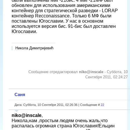
были выполнены МиГ-21бис. 4 МиГ-21МФ был
обновлен для использования американскими
контейнер для стратегической разведки - LORAP
контейнер Recconaissance. Только 6 МФ были
поставлены Югославии. У нас в основном
используется версия бис. 91-бис был доставлен
Югославии.
Никола Димитријевић
Сообщение отредактировал
niko@inscale
-
Суббота, 10
Сентября 2011, 02:24:27
Саня
Дата: Суббота, 10 Сентября 2011, 02:26:36 | Сообщение #
22
niko@inscale
,
Никола,нам ,простым людям очень жаль,что
распалась огромная страна Югославия!Ельцин