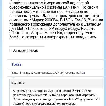
является аналогом американской подвесной
обзорно-прицельной системы LANTIRN. По своим
возможностям в плане нанесения ударов по
наземным целям «Лансер» примерно соответствует
самолетам «Мираж 2000В». F-16C и F/A-18. В состав
подвесного вооружения дополнительно к штатному
для МиГ-21 включены УР воздух-воздух Рафаль
«Питон III», Матра «Мажик И», корректируемые
бомбы с лазерным и инфракрасным наведением .
Qui quaerit, reperit
Гость
Дата: Пятница, 09 Сентября 2011, 17:44:27 | Сообщение #
12
Quote
(
Саня
)
А почему решили,что это именно югославкий МИГ-21 бис ?
может это румынский МИГ-21бисD доработанный Израилем...
Израиль одно время доводил румынские МИГ-21 до уровня F-16
и контейнера там вводились дополнительные.