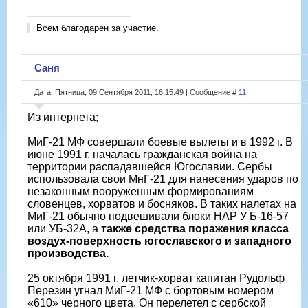
Всем благодарен за участие.
Саня
Дата: Пятница, 09 Сентября 2011, 16:15:49 | Сообщение #
11
Из интернета;
МиГ-21 МФ совершали боевые вылеты и в 1992 г. В
июне 1991 г. началась гражданская война на
территории распадавшейся Югославии. Сербы
использовала свои МнГ-21 для нанесения ударов по
незаконным вооруженным формированиям
словенцев, хорватов и босняков. В таких налетах на
МиГ-21 обычно подвешивали блоки НАР У Б-16-57
или УБ-32А, а
также средства поражения класса
воздух-поверхность югославского и западного
производства.
25 октября 1991 г. летчик-хорват капитан Рудольф
Перезин угнал МиГ-21 МФ с бортовым номером
«610» черного цвета. Он перелетел с сербской