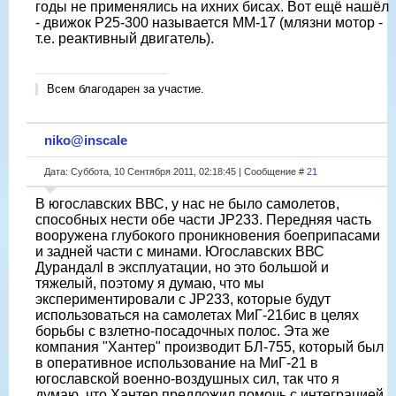
годы не применялись на ихних бисах. Вот ещё нашёл
- движок Р25-300 называется ММ-17 (млязни мотор -
т.е. реактивный двигатель).
Всем благодарен за участие.
niko@inscale
Дата: Суббота, 10 Сентября 2011, 02:18:45 | Сообщение #
21
В югославских ВВС, у нас не было самолетов,
способных нести обе части JP233. Передняя часть
вооружена глубокого проникновения боеприпасами
и задней части с минами. Югославских ВВС
Дурандалl в эксплуатации, но это большой и
тяжелый, поэтому я думаю, что мы
экспериментировали с JP233, которые будут
использоваться на самолетах МиГ-21бис в целях
борьбы с взлетно-посадочных полос. Эта же
компания "Хантер" производит БЛ-755, который был
в оперативное использование на МиГ-21 в
югославской военно-воздушных сил, так что я
думаю, что Хантер предложил помочь с интеграцией