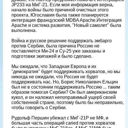
JP233 на МиГ-21. Если моя информация верна,
начало войны было причиной очистных этого
проекта. Югославия была также планируется
интеграция французский MDBA Apache.Интеграция
Apache и система развития, "Новый самолет" была
выполнена.
Война и русское решение поддержать эмбарго
против Сербии, была причина Россию не
поставляется Ми-24 и Су-25 уже заказаны и
подготовки экипажей и было сделано.
Мы ожидали, что Западная Европа и их
"демократия" будет поддерживать хорватов, но мы
никогда не ожидали, что Россия не будет
поддерживать нас. Но, Борис Николаевич Ельцин
был не в состоянии поддерживать Россию ... таким
образом помогая Сербии? Он был американским
кукол, и он наложил непоправимый ущерб своей
собственной стране, поэтому было бы неправильно,
чтобы говорить о Сербии.
Рудольф Першин убежал с МиГ-21Р не МФ, и
большая часть операций caried против хорватов