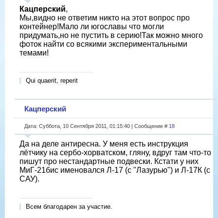
Кацперский
,
Мы,видно не ответим никто на этот вопрос про
контейнер!Мало ли югославы что могли
придумать,но не пустить в серию!Так можно много
фоток найти со всякими экспериментальными
темами!
Qui quaerit, reperit
Кацперский
Дата: Суббота, 10 Сентября 2011, 01:15:40 | Сообщение #
18
Да на деле антиресна. У меня есть инструкция
лётчику на сербо-хорватском, гляну, вдруг там что-то
пишут про нестандартные подвески. Кстати у них
МиГ-21бис именовался Л-17 (с "Лазурью") и Л-17К (с
САУ).
Всем благодарен за участие.