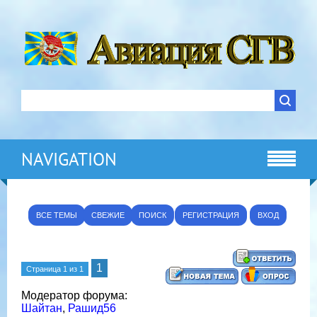
NAVIGATION
ВСЕ ТЕМЫ
СВЕЖИЕ
ПОИСК
РЕГИСТРАЦИЯ
ВХОД
1
Страница
1
из
1
Модератор форума:
Шайтан
,
Рашид56