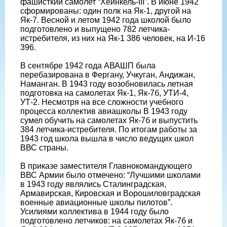
фашисткий самолет “Хейнкель-III”. В июне 1942
сформированы: один полк на Як-1, другой на
Як-7. Весной и летом 1942 года школой было
подготовлено и выпущено 782 летчика-
истребителя, из них на Як-1 386 человек, на И-16
396.
В сентябре 1942 года АВАШП была
перебазирована в Фергану, Учкуган, Андижан,
Наманган. В 1943 году возобновилась летная
подготовка на самолетах Як-1, Як-7б, УТИ-4,
УТ-2. Несмотря на все сложности учебного
процесса коллектив авиашколы В 1943 году
сумел обучить на самолетах Як-7б и выпустить
384 летчика-истребителя. По итогам работы за
1943 год школа вышла в число ведущих школ
ВВС страны.
В приказе заместителя Главнокомандующего
ВВС Армии было отмечено: “Лучшими школами
в 1943 году являлись Сталинградская,
Армавирская, Кировская и Ворошиловградская
военные авиационные школы пилотов”.
Усилиями коллектива в 1944 году было
подготовлено летчиков: на самолетах Як-7б и