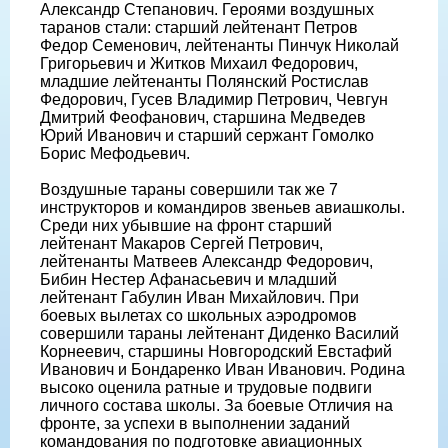
Александр Степанович. Героями воздушных
таранов стали: старший лейтенант Петров
Федор Семенович, лейтенанты Пинчук Николай
Григорьевич и Житков Михаил Федорович,
младшие лейтенанты Полянский Ростислав
Федорович, Гусев Владимир Петрович, Чевгун
Дмитрий Феофанович, старшина Медведев
Юрий Иванович и старший сержант Гомолко
Борис Мефодьевич.
Воздушные тараны совершили так же 7
инструкторов и командиров звеньев авиашколы.
Среди них убывшие на фронт старший
лейтенант Макаров Сергей Петрович,
лейтенанты Матвеев Александр Федорович,
Бибин Нестер Афанасьевич и младший
лейтенант Габулин Иван Михайлович. При
боевых вылетах со школьных аэродромов
совершили тараны лейтенант Диденко Василий
Корнеевич, старшины Новгородский Евстафий
Иванович и Бондаренко Иван Иванович. Родина
высоко оценила ратные и трудовые подвиги
личного состава школы. За боевые Отличия на
фронте, за успехи в выполнении заданий
командования по подготовке авиационных