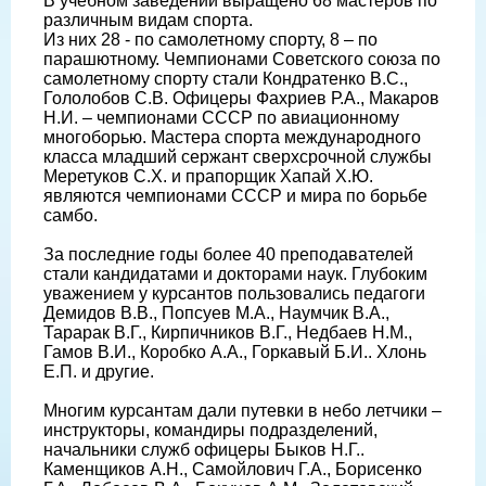
В учебном заведении выращено 68 мастеров по
различным видам спорта.
Из них 28 - по самолетному спорту, 8 – по
парашютному. Чемпионами Советского союза по
самолетному спорту стали Кондратенко В.С.,
Гололобов С.В. Офицеры Фахриев Р.А., Макаров
Н.И. – чемпионами СССР по авиационному
многоборью. Мастера спорта международного
класса младший сержант сверхсрочной службы
Меретуков С.Х. и прапорщик Хапай Х.Ю.
являются чемпионами СССР и мира по борьбе
самбо.
За последние годы более 40 преподавателей
стали кандидатами и докторами наук. Глубоким
уважением у курсантов пользовались педагоги
Демидов В.В., Попсуев М.А., Наумчик В.А.,
Тарарак В.Г., Кирпичников В.Г., Недбаев Н.М.,
Гамов В.И., Коробко А.А., Горкавый Б.И.. Хлонь
Е.П. и другие.
Многим курсантам дали путевки в небо летчики –
инструкторы, командиры подразделений,
начальники служб офицеры Быков Н.Г..
Каменщиков А.Н., Самойлович Г.А., Борисенко