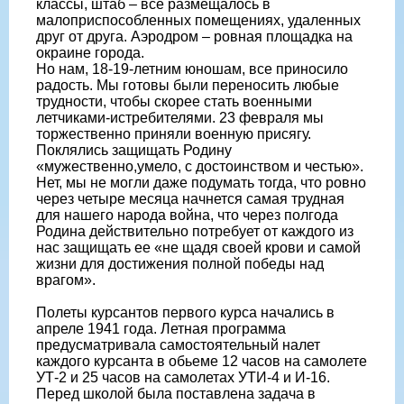
классы, штаб – все размещалось в
малоприспособленных помещениях, удаленных
друг от друга. Аэродром – ровная площадка на
окраине города.
Но нам, 18-19-летним юношам, все приносило
радость. Мы готовы были переносить любые
трудности, чтобы скорее стать военными
летчиками-истребителями. 23 февраля мы
торжественно приняли военную присягу.
Поклялись защищать Родину
«мужественно,умело, с достоинством и честью».
Нет, мы не могли даже подумать тогда, что ровно
через четыре месяца начнется самая трудная
для нашего народа война, что через полгода
Родина действительно потребует от каждого из
нас защищать ее «не щадя своей крови и самой
жизни для достижения полной победы над
врагом».
Полеты курсантов первого курса начались в
апреле 1941 года. Летная программа
предусматривала самостоятельный налет
каждого курсанта в обьеме 12 часов на самолете
УТ-2 и 25 часов на самолетах УТИ-4 и И-16.
Перед школой была поставлена задача в