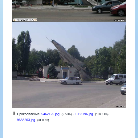
Прикрепления:
5462125.jpg
·
1033196.jpg
·
(5.5 Kb)
(160.0 Kb)
9638263.jpg
(31.0 Kb)