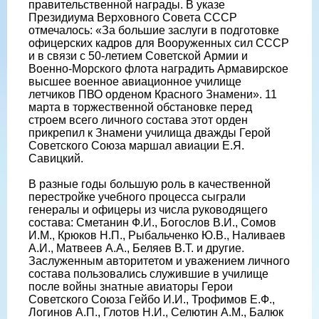
правительственной награды. В указе
Президиума Верховного Совета СССР
отмечалось: «За большие заслуги в подготовке
офицерских кадров для Вооруженных сил СССР
и в связи с 50-летием Советской Армии и
Военно-Морского флота наградить Армавирское
высшее военное авиационное училище
летчиков ПВО орденом Красного Знамени». 11
марта в торжественной обстановке перед
строем всего личного состава этот орден
прикрепил к Знамени училища дважды Герой
Советского Союза маршал авиации Е.Я.
Савицкий.
В разные годы большую роль в качественной
перестройке учебного процесса сыграли
генералы и офицеры из числа руководящего
состава: Сметанин Ф.И., Богослов В.И., Сомов
И.М., Крюков Н.П., Рыбальченко Ю.В., Наливаев
А.И., Матвеев А.А., Беляев В.Т. и другие.
Заслуженным авторитетом и уважением личного
состава пользовались служившие в училище
после войны знатные авиаторы Герои
Советского Союза Гейбо И.И., Трофимов Е.Ф.,
Логинов А.П., Глотов Н.И., Селютин А.М., Балюк