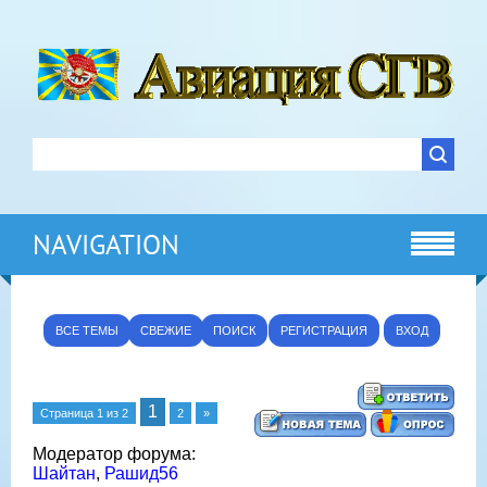
NAVIGATION
ВСЕ ТЕМЫ
СВЕЖИЕ
ПОИСК
РЕГИСТРАЦИЯ
ВХОД
1
Страница
1
из
2
2
»
Модератор форума:
Шайтан
,
Рашид56