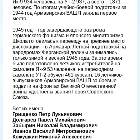
Як-9 934 человека, на УТ-2 937, а всего – 1871
человек. По итогам учебно-боевой подготовки за
1944 год Армавирская ВАШП заняла первое
место.
1945 год – год завершающего разгрома
германского фашизма и японсого милитаризма.
Школа готовилась к переезду на прежнее место
дислокации – в Армавир. Летной подготовкой на
аэродромах Ферганской долины занимались
только зимой и весной 1945 года. За это время
было подготовлено летчиков-истребителей на
самолете Як-9 53 человека, на переходном
самолете УТ-2 обучен 461 курсант. 16 летчиков-
выпускников Армавирской ВАШП за боевые
подвиги на фронтах Великой Отечественной
войны удостоены звания Героя Советского
Союза.
Вот их имена:
Грищенко Петр Лукьянович
Долгарев Павел Михайлович
Забырин Николай Владимирович
Иванов Василий Митрофанович
Кожушкин Николай Алексеевич