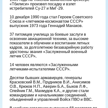
«Тбилиси» произвел посадку и взлет
истребителей Су-27 и МиГ-29.
10 декабря 1990 года стал Героем Советского
Союза и «летчиком-космонавтом СССР»
выпускник 1973 года Геннадий Манаков.
37 питомцев училища за боевые заслуги в
освоении авиационной техники, за высокие
показатели в обучении и воспитании летных
кадров, за долголетнюю безаварийную работу
удостоены звания «Заслуженный военный
летчик СССР»,
14 человек являются «Заслуженными
летчиками-испытателями СССР».
Десятки бывших армавирцев, генералы
Красковский В.М., Прудников В.И., Анисимов
О.В., Крюков Н.П., Аверин Б.А., Быков Л.Ф.,
Олейник Г.М., Махмудов К.А., и другие стали
командирами и начальниками соединений,
обьединений и управлений Войск ПВО и ВВС.