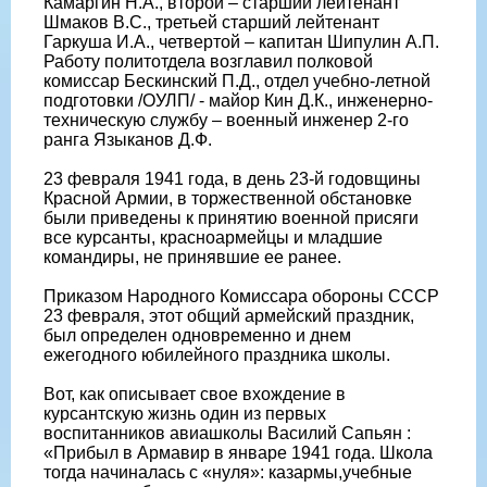
Камаргин Н.А., второй – старший лейтенант
Шмаков В.С., третьей старший лейтенант
Гаркуша И.А., четвертой – капитан Шипулин А.П.
Работу политотдела возглавил полковой
комиссар Бескинский П.Д., отдел учебно-летной
подготовки /ОУЛП/ - майор Кин Д.К., инженерно-
техническую службу – военный инженер 2-го
ранга Языканов Д.Ф.
23 февраля 1941 года, в день 23-й годовщины
Красной Армии, в торжественной обстановке
были приведены к принятию военной присяги
все курсанты, красноармейцы и младшие
командиры, не принявшие ее ранее.
Приказом Народного Комиссара обороны СССР
23 февраля, этот общий армейский праздник,
был определен одновременно и днем
ежегодного юбилейного праздника школы.
Вот, как описывает свое вхождение в
курсантскую жизнь один из первых
воспитанников авиашколы Василий Сапьян :
«Прибыл в Армавир в январе 1941 года. Школа
тогда начиналась с «нуля»: казармы,учебные