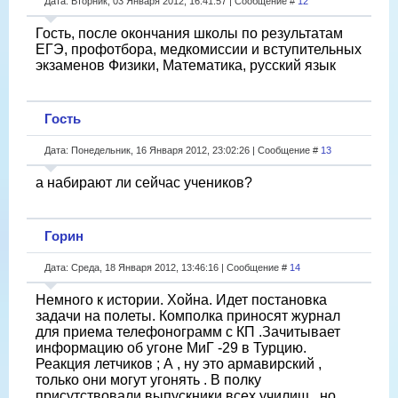
Дата: Вторник, 03 Января 2012, 16:41:57 | Сообщение #
12
Гость, после окончания школы по результатам
ЕГЭ, профотбора, медкомиссии и вступительных
экзаменов Физики, Математика, русский язык
Гость
Дата: Понедельник, 16 Января 2012, 23:02:26 | Сообщение #
13
а набирают ли сейчас учеников?
Горин
Дата: Среда, 18 Января 2012, 13:46:16 | Сообщение #
14
Немного к истории. Хойна. Идет постановка
задачи на полеты. Комполка приносят журнал
для приема телефонограмм с КП .Зачитывает
информацию об угоне МиГ -29 в Турцию.
Реакция летчиков ; А , ну это армавирский ,
только они могут угонять . В полку
присутствовали выпускники всех училищ , но