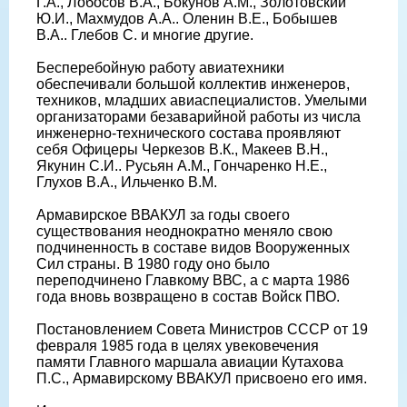
Г.А., Лобосов В.А., Бокунов А.М., Золотовский
Ю.И., Махмудов А.А.. Оленин В.Е., Бобышев
В.А.. Глебов С. и многие другие.
Бесперебойную работу авиатехники
обеспечивали большой коллектив инженеров,
техников, младших авиаспециалистов. Умелыми
организаторами безаварийной работы из числа
инженерно-технического состава проявляют
себя Офицеры Черкезов В.К., Макеев В.Н.,
Якунин С.И.. Русьян А.М., Гончаренко Н.Е.,
Глухов В.А., Ильченко В.М.
Армавирское ВВАКУЛ за годы своего
существования неоднократно меняло свою
подчиненность в составе видов Вооруженных
Сил страны. В 1980 году оно было
переподчинено Главкому ВВС, а с марта 1986
года вновь возвращено в состав Войск ПВО.
Постановлением Совета Министров СССР от 19
февраля 1985 года в целях увековечения
памяти Главного маршала авиации Кутахова
П.С., Армавирскому ВВАКУЛ присвоено его имя.