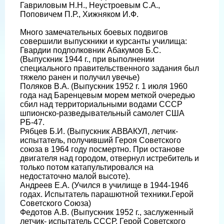
Гавриловым Н.Н., Неустроевым С.А.,
Поповичем П.Р., Хижняком И.Ф.
Много замечательных боевых подвигов
совершили выпускники и курсанты училища:
Гвардии подполковник Абакумов Б.С.
(Выпускник 1944 г., при выполнении
специального правительственного задания был
тяжело ранен и получил увечье)
Поляков В.А. (Выпускник 1952 г. 1 июля 1960
года над Баренцевым морем меткой очередью
сбил над территориальными водами СССР
шпионско-разведывательный самолет США
РБ-47.
Рябцев Б.И. (Выпускник АВВАКУЛ, летчик-
испытатель, получивший Героя Советского
союза в 1964 году посмертно. При останове
двигателя над городом, отвернул истребитель и
только потом катапультировался на
недостаточно малой высоте).
Андреев Е.А. (Учился в училище в 1944-1946
годах. Испытатель парашютной техники.Герой
Советского Союза)
Федотов А.В. (Выпускник 1952 г., заслуженный
летчик- испытатель СССР, Герой Советского