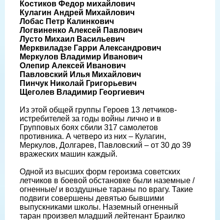
Костиков Федор михайлович
Кулагин Андрей Михайлович
Лобас Петр Калинкович
Логвиненко Алексей Павлович
Лусто Михаил Васильевич
Мерквиладзе Гарри Александрович
Меркулов Владимир Иванович
Олепир Алексей Иванович
Павловский Илья Михайлович
Пинчук Николай Григорьевич
Щеголев Владимир Георгиевич
Из этой общей группы Героев 13 летчиков-
истребителей за годы войны лично и в
Групповых боях сбили 317 самолетов
противника. А четверо из них – Кулагин,
Меркулов, Долгарев, Павловский – от 30 до 39
вражеских машин каждый.
Одной из высших форм героизма советских
летчиков в боевой обстановке были наземные /
огненные/ и воздушные тараны по врагу. Такие
подвиги совершены девятью бывшими
выпускниками школы. Наземный огненный
таран произвел младший лейтенант Браилко