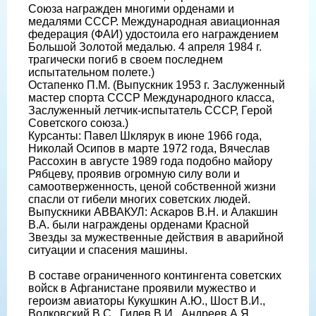
Союза награжден многими орденами и
медалями СССР. Международная авиационная
федерация (ФАИ) удостоила его награждением
Большой Золотой медалью. 4 апреля 1984 г.
трагически погиб в своем последнем
испытательном полете.)
Остапенко П.М. (Выпускник 1953 г. Заслуженный
мастер спорта СССР Международного класса,
Заслуженный летчик-испытатель СССР, Герой
Советского союза.)
Курсанты: Павел Шклярук в июне 1966 года,
Николай Осипов в марте 1972 года, Вячеслав
Рассохин в августе 1989 года подобно майору
Рябцеву, проявив огромную силу воли и
самоотверженность, ценой собственной жизни
спасли от гибели многих советских людей.
Выпускники АВВАКУЛ: Аскаров В.Н. и Алакшин
В.А. были награждены орденами Красной
Звезды за мужественные действия в аварийной
ситуации и спасения машины.
В составе ограниченного контингента советских
войск в Афганистане проявили мужество и
героизм авиаторы Кукушкин А.Ю., Шост В.И.,
Волковский В.С., Гилев В.И., Андреев А.Я.,