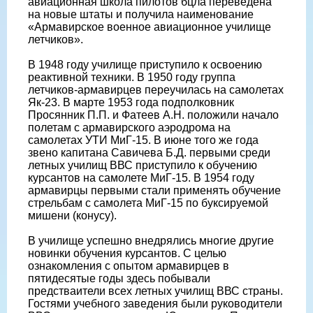
авиационная школа пилотов бцла переведена
на новые штаты и получила наименование
«Армавирское военное авиационное училище
летчиков».
В 1948 году училище приступило к освоению
реактивной техники. В 1950 году группа
летчиков-армавирцев переучилась на самолетах
Як-23. В марте 1953 года подполковник
Просянник П.П. и Фатеев А.Н. положили начало
полетам с армавирского аэродрома на
самолетах УТИ МиГ-15. В июне того же года
звено капитана Савичева Б.Д. первыми среди
летных училищ ВВС приступило к обучению
курсантов на самолете МиГ-15. В 1954 году
армавирцы первыми стали применять обучение
стрельбам с самолета МиГ-15 по буксируемой
мишени (конусу).
В училище успешно внедрялись многие другие
новинки обучения курсантов. С целью
ознакомления с опытом армавирцев в
пятидесятые годы здесь побывали
предстваители всех летных училищ ВВС страны.
Гостями учебного заведения были руководители