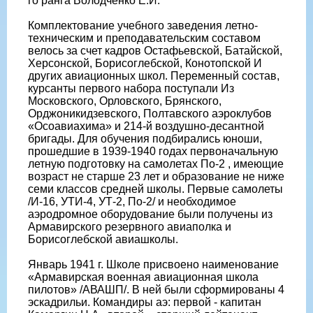
го ранга Володченко Е.И.
Комплектование учебного заведения летно-
техническим и преподавательским составом
велось за счет кадров Остафьевской, Батайской,
Херсонской, Борисоглебской, Конотопской И
других авиационных школ. Переменный состав,
курсанты первого набора поступали Из
Московского, Орловского, Брянского,
Орджоникидзевского, Полтавского аэроклубов
«Осоавиахима» и 214-й воздушно-десантной
бригады. Для обучения подбирались юноши,
прошедшие в 1939-1940 годах первоначальную
летную подготовку на самолетах По-2 , имеющие
возраст не старше 23 лет и образование не ниже
семи классов средней школы. Первые самолеты
/И-16, УТИ-4, УТ-2, По-2/ и необходимое
аэродромное оборудование были получены из
Армавирского резервного авиаполка и
Борисоглебской авиашколы.
Январь 1941 г. Школе присвоено наименование
«Армавирская военная авиационная школа
пилотов» /АВАШП/. В ней были сформированы 4
эскадрильи. Командиры аэ: первой - капитан