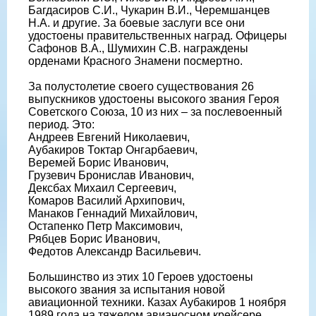
Багдасиров С.И., Чукарин В.И., Черемшанцев
Н.А. и другие. За боевые заслуги все они
удостоены правительственных наград. Офицеры
Сафонов В.А., Шумихин С.В. награждены
орденами Красного Знамени посмертно.
За полустолетие своего существования 26
выпускников удостоены высокого звания Героя
Советского Союза, 10 из них – за послевоенный
период. Это:
Андреев Евгений Николаевич,
Аубакиров Токтар Онгарбаевич,
Веремей Борис Иванович,
Грузевич Бронислав Иванович,
Дексбах Михаил Сергеевич,
Комаров Василий Архипович,
Манаков Геннадий Михайлович,
Остапенко Петр Максимович,
Рябцев Борис Иванович,
Федотов Александр Васильевич.
Большинство из этих 10 Героев удостоены
высокого звания за испытания новой
авиационной техники. Казах Аубакиров 1 ноября
1989 года на тяжелом авианосном крейсере