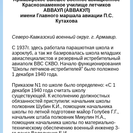
Краснознаменное училище летчиков
АВВАУЛ (АВВАКУЛ)
имени Главного маршала авиации П.С.
Кутахова
Северо-Кавказский военный округ. г. Армавир.
С 1937г. здесь работала парашютная школа и
аэроклуб, а так же базировалась школа младших
авиаспециалистов и резервный истребительный
авиаполк ВВС СКВО. Начало функционирования
“Школы летчиков-истребителей” было положено
1 декабря 1940 года.
Приказом N1 по школе было определено: «С 1
декабря 1940 года считать школу
существующей. К исполнению должностных
обязанностей приступили: начальник школы
полковник Шубин К.И., помощник начальника
школы по летной подготовке майор Голубев Г.Г.,
начальник штаба полковник Микулин Н.А.,
помощник начальника школы по материально-
техническому обеспечению военный инженер 3-