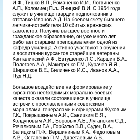
И.Ф., Тишко В.П., Романенко И.И., Логвиненко
А.П., Коломиец П.л.. Яницкий В.И. С 1954 года
служит в училище гвардии подполковник в
отставке Иванов А.Д. На боевом счету бывшего
летчика-истребителя 10 сбитых вражеских
самолетов. Получив высшее военное и
гражданское образование, он уже много лет
работает старшим преподавателем одной из
кафедр училища. Активно участвуют в обучении
и воспитании курсантов старейшие ветераны
Канталинский А.Ф., Евтушенко Л.С., Каршин В.А.,
Полегаев А.А., Макитренко Г.М., Курачев Я.Я.,
Ширшиков В.Е., Биличенко И.С., Иванов А.А.,
Пуд Н.Д.
Большое воздействие на формирование у
курсантов необходимых морально-боевых
качеств оказали состоявшиеся в училище
встречи с прославленными советскими
маршалами, генералами и офицерами Жуковым
Г.К., Покрышкиным А.И., Савицким Е.Я.,
Колдуновым А.И., Боровых А.Е., Луганским С.Д.,
Речалковым Г.А., Горбатко В.В., Судец В.А.,
Батицким П.Ф., Вершининым К.А., Федотовым
А.В., Остапенко П.М., Дяветаевым А.В.,