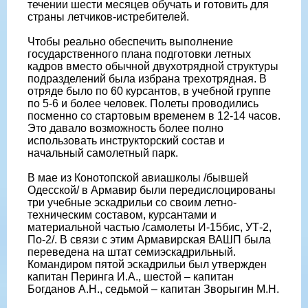
течении шести месяцев обучать и готовить для
страны летчиков-истребителей.
Чтобы реально обеспечить выполнение
государственного плана подготовки летных
кадров вместо обычной двухотрядной структуры
подразделений была избрана трехотрядная. В
отряде было по 60 курсантов, в учебной группе
по 5-6 и более человек. Полеты проводились
посменно со стартовым временем в 12-14 часов.
Это давало возможность более полно
использовать инструкторский состав и
начальный самолетный парк.
В мае из Конотопской авиашколы /бывшей
Одесской/ в Армавир были передислоцированы
три учебные эскадрильи со своим летно-
техническим составом, курсантами и
материальной частью /самолеты И-15бис, УТ-2,
По-2/. В связи с этим Армавирская ВАШП была
переведена на штат семиэскадрильный.
Командиром пятой эскадрильи был утвержден
капитан Перинга И.А., шестой – капитан
Богданов А.Н., седьмой – капитан Зворыгин М.Н.