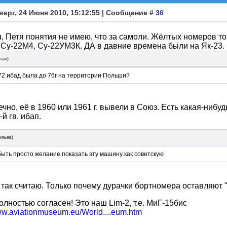
верг, 24 Июня 2010, 15:12:55 | Сообщение #
36
н
, Петя понятия не имею, что за самоли. Жёлтых номеров то
 Су-22М4, Су-22УМ3К. ДА в давние времена были на Як-23.
тан
)
72 ибад была до 76г на территории Польши?
ечно, её в 1960 или 1961 г. вывели в Союз. Есть какая-нибу
-й гв. ибап.
ильев
)
ыть просто желание показать эту машину как советскую
 так считаю. Только почему дурачки бортномера оставляют
полностью согласен! Это наш Lim-2, т.е. МиГ-15бис
www.aviationmuseum.eu/World....eum.htm