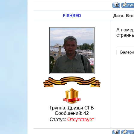
FISHBED
Дата: Вто
А номер
странн
Валери
Группа: Друзья СГВ
Сообщений:
42
Статус:
Отсутствует