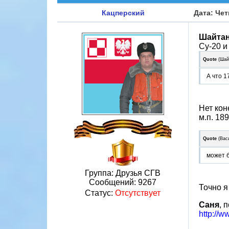
Кацперский
Дата: Чет
Шайта
Су-20 и
Quote
(
Шай
А что 1
Нет кон
м.п. 189
Quote
(
Вас
может б
Группа: Друзья СГВ
Сообщений:
9267
Точно я
Статус:
Отсутствует
Саня
, 
http://