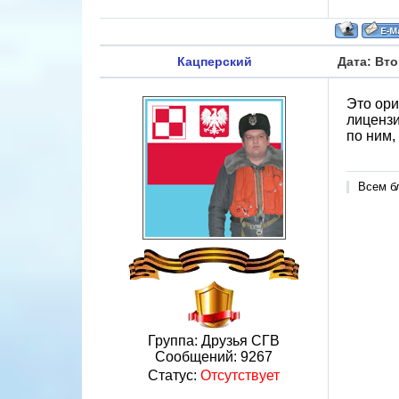
Кацперский
Дата: Вто
Это ори
лицензи
по ним,
Всем б
Группа: Друзья СГВ
Сообщений:
9267
Статус:
Отсутствует