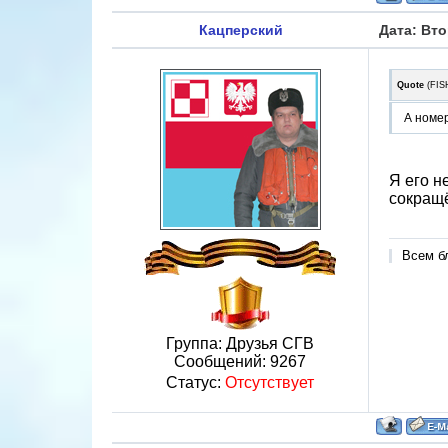
Кацперский
Дата: Вто
Quote
(
FIS
А номер
Я его н
сокращё
Всем б
Группа: Друзья СГВ
Сообщений:
9267
Статус:
Отсутствует