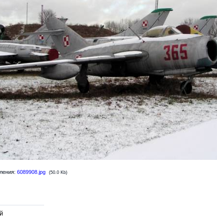
ления:
6089908.jpg
(50.0 Kb)
й