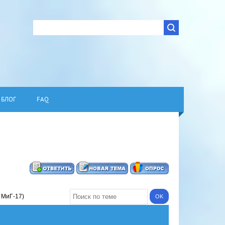
БЛОГ
FAQ
 МиГ-17)