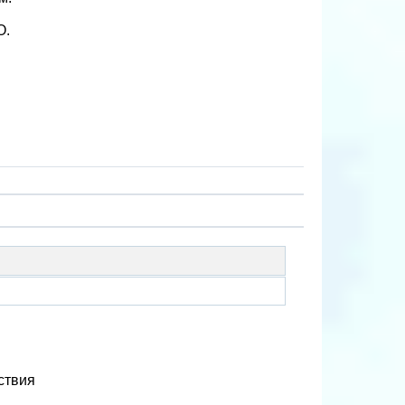
О.
ствия