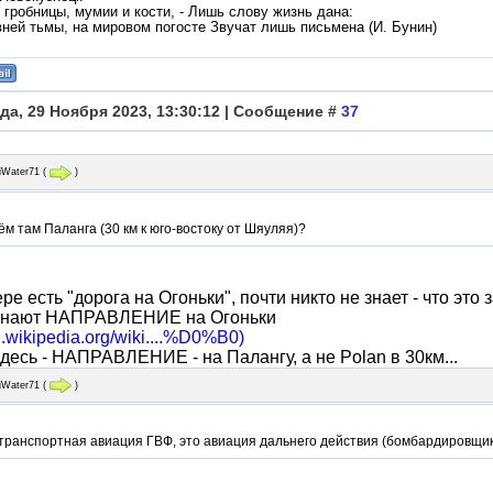
гробницы, мумии и кости, - Лишь слову жизнь дана:
вней тьмы, на мировом погосте Звучат лишь письмена (И. Бунин)
да, 29 Ноября 2023, 13:30:12 | Сообщение #
37
iWater71
(
)
ëм там Паланга (30 км к юго-востоку от Шяуляя)?
ере есть "дорога на Огоньки", почти никто не знает - что это 
 знают НАПРАВЛЕНИЕ на Огоньки
ru.wikipedia.org/wiki....%D0%B0)
и здесь - НАПРАВЛЕНИЕ - на Палангу, а не Polan в 30км...
iWater71
(
)
 транспортная авиация ГВФ, это авиация дальнего действия (бомбардировщи