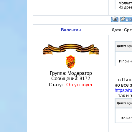
Молчат 
Из дре
Валентин
Дата: Сре
Цитата
Agn
И при ч
Группа: Модератор
Сообщений:
8172
...в Пит
Статус:
Отсутствует
но все
https://
...так 
Цитата
Agn
Это не