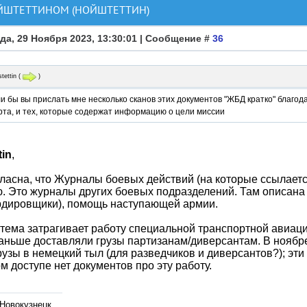
ОЙШТЕТТИНОМ (НОЙШТЕТТИН)
да, 29 Ноября 2023, 13:30:01 | Сообщение #
36
tettin
(
)
и бы вы прислать мне несколько сканов этих документов "ЖБД кратко" благо
рта, и тех, которые содержат информацию о цели миссии
tin
,
гласна, что Журналы боевых действий (на которые ссылает
. Это журналы других боевых подразделений. Там описана
рдировщики), помощь наступающей армии.
тема затрагивает работу специальной транспортной авиации
аньше доставляли грузы партизанам/диверсантам. В ноябре
рузы в немецкий тыл (для разведчиков и диверсантов?); эт
м доступе нет документов про эту работу.
 Новокузнецк