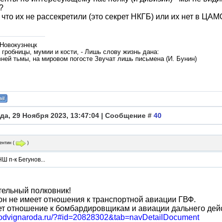
?
 что их не рассекретили (это секрет НКГБ) или их нет в ЦАМ
 Новокузнецк
гробницы, мумии и кости, - Лишь слову жизнь дана:
вней тьмы, на мировом погосте Звучат лишь письмена (И. Бунин)
да, 29 Ноября 2023, 13:47:04 | Сообщение #
40
ентин
(
)
НШ п-к Бегунов...
ельный полковник!
он не имеет отношения к транспортной авиации ГВФ.
т отношение к бомбардировщикам и авиации дальнего дей
/podvignaroda.ru/?#id=20828302&tab=navDetailDocument