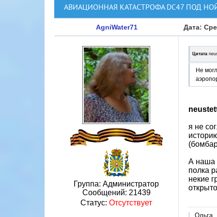
АВИАЦИОННАЯ КАТАСТРОФА DC47 ПОД Н
AgniWater71
Дата: Сре
Цитата
neus
Не могл
аэропо
neustet
я не со
историю
(бомба
А наша 
полка р
некие г
Группа: Администратор
открыто
Сообщений:
21439
Статус:
Отсутствует
Ольга,