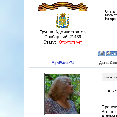
Ольга,
Молчат 
Из дре
Группа: Администратор
Сообщений:
21439
Статус:
Отсутствует
AgniWater71
Дата: Сре
Цитата
Вал
я и не 
Проясня
Вот они
А докум