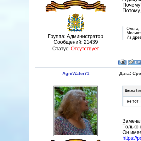
Почему
Потому,
Ольга,
Молчат 
Группа: Администратор
Из дре
Сообщений:
21439
Статус:
Отсутствует
AgniWater71
Дата: Сре
Цитата
Вал
не тот 
Замечат
Только 
Он имее
https:/