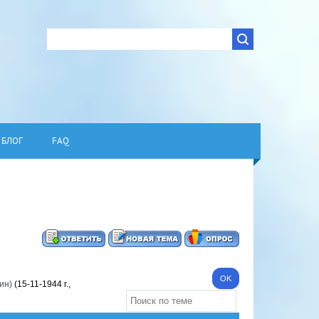
БЛОГ
FAQ
ин)
(15-11-1944 г.,