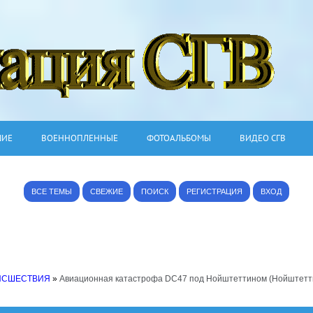
ШИЕ
ВОЕННОПЛЕННЫЕ
ФОТОАЛЬБОМЫ
ВИДЕО СГВ
ВСЕ ТЕМЫ
СВЕЖИЕ
ПОИСК
РЕГИСТРАЦИЯ
ВХОД
ИСШЕСТВИЯ
»
Авиационная катастрофа DC47 под Нойштеттином (Нойштетт