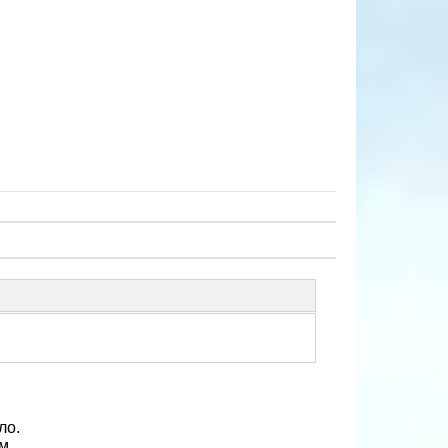
ло.
м.