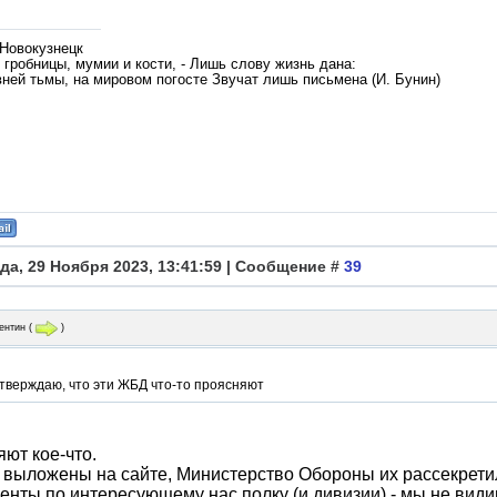
 Новокузнецк
гробницы, мумии и кости, - Лишь слову жизнь дана:
вней тьмы, на мировом погосте Звучат лишь письмена (И. Бунин)
да, 29 Ноября 2023, 13:41:59 | Сообщение #
39
ентин
(
)
утверждаю, что эти ЖБД что-то проясняют
ют кое-что.
 выложены на сайте, Министерство Обороны их рассекрети
енты по интересующему нас полку (и дивизии) - мы не види