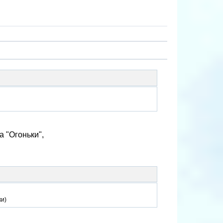
за "Огоньки",
ки)