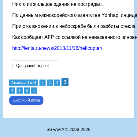
Никто из жильцов здания не пострадал.
По данным южнокорейского агентства Yonhap, инциден
При столкновении в небоскребе были разбиты стекла
Как сообщает AFP со ссылкой на неназванного чиновни
http://lenta.ru/news/2013/11/16/helicopter/
Qui quaerit, reperit
3
Страница
3
из
6
«
1
2
4
5
6
»
SGVAVIA © 2008-2026