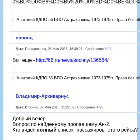
0%BD%D0%B8%D0%B5%20%D0%BD%D0%BE%D0%B2%D0
Анатолий КДПО 56 БПО Астрахановка 1973-1975гг..Права без об
провод
Дата: Понедельник, 06 Мая 2013, 18:39:21 | Сообщение #
94
Вот ещё -
http://66.ru/news/society/136564/
Анатолий КДПО 56 БПО Астрахановка 1973-1975гг..Права без об
Владимир-Архивариус
Дата: Вторник, 07 Мая 2013, 21:22:59 | Сообщение #
95
Добрый вечер.
Вопрос по найденному пропавшему Ан-2.
Кто видел
полный
список "пассажиров" этого рейса?