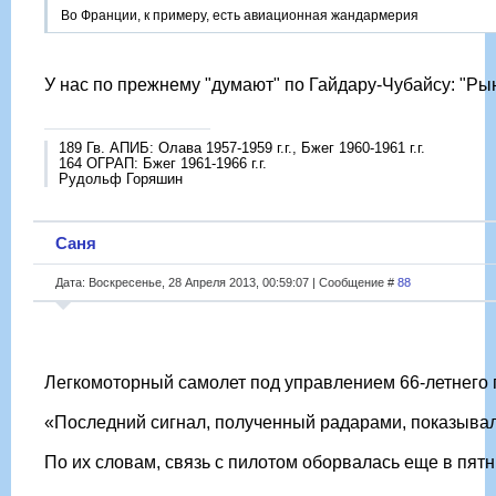
Во Франции, к примеру, есть авиационная жандармерия
У нас по прежнему "думают" по Гайдару-Чубайсу: "Рыно
189 Гв. АПИБ: Олава 1957-1959 г.г., Бжег 1960-1961 г.г.
164 ОГРАП: Бжег 1961-1966 г.г.
Рудольф Горяшин
Саня
Дата: Воскресенье, 28 Апреля 2013, 00:59:07 | Сообщение #
88
Легкомоторный самолет под управлением 66-летнего п
«Последний сигнал, полученный радарами, показывал 
По их словам, связь с пилотом оборвалась еще в пят