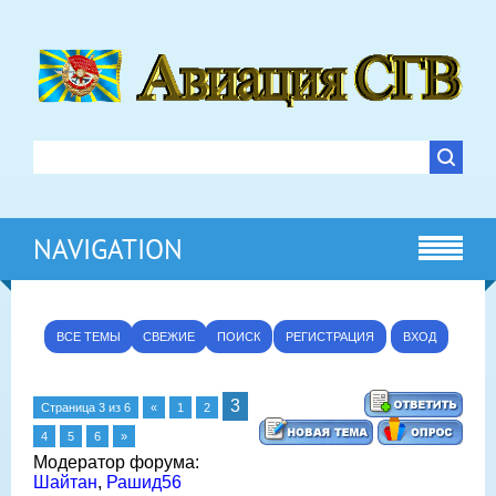
NAVIGATION
ВСЕ ТЕМЫ
СВЕЖИЕ
ПОИСК
РЕГИСТРАЦИЯ
ВХОД
3
Страница
3
из
6
«
1
2
4
5
6
»
Модератор форума:
Шайтан
,
Рашид56