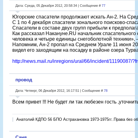
Дата: Среда, 05 Декабря 2012, 20:58:34 | Сообщение #
77
Югорские спасатели продолжают искать Ан-2. На Сре
С 1 по 4 декабря спасатели зонального поисково-спа
Спасатели в составе двух групп прибыли к предпола
Как рассказал Накануне.RU начальник спасательного 
человека и четыре единицы снегоболотной техники»,
Напомним, Ан-2 пропал на Среднем Урале 11 июня 20
видел его заходящим на посадку в районе озера Турва
http://news.mail.ru/inregions/ural/66/incident/11190087/?
провод
Дата: Четверг, 06 Декабря 2012, 16:17:51 | Сообщение #
78
Всем привет !!! Не будет ли так любезен гость ,уточнит
Анатолий КДПО 56 БПО Астрахановка 1973-1975гг..Права без об
Саня