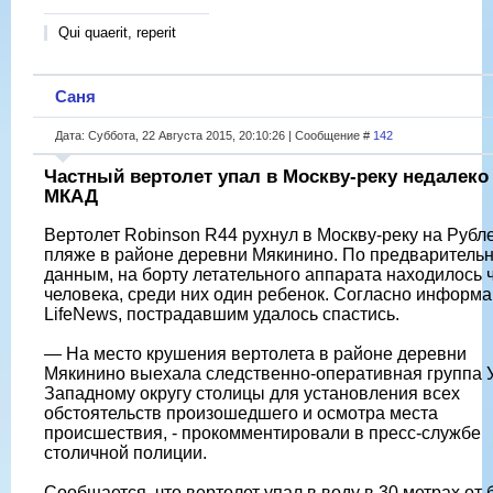
Qui quaerit, reperit
Саня
Дата: Суббота, 22 Августа 2015, 20:10:26 | Сообщение #
142
Частный вертолет упал в Москву-реку недалеко
МКАД
Вертолет Robinson R44 рухнул в Москву-реку на Рубл
пляже в районе деревни Мякинино. По предваритель
данным, на борту летательного аппарата находилось 
человека, среди них один ребенок. Согласно информ
LifeNews, пострадавшим удалось спастись.
— На место крушения вертолета в районе деревни
Мякинино выехала следственно-оперативная группа 
Западному округу столицы для установления всех
обстоятельств произошедшего и осмотра места
происшествия, - прокомментировали в пресс-службе
столичной полиции.
Сообщается, что вертолет упал в воду в 30 метрах от 