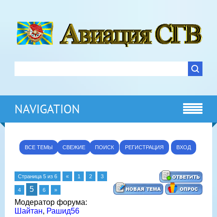
NAVIGATION
ВСЕ ТЕМЫ
СВЕЖИЕ
ПОИСК
РЕГИСТРАЦИЯ
ВХОД
Страница
5
из
6
«
1
2
3
5
4
6
»
Модератор форума:
Шайтан
,
Рашид56