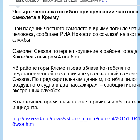
Дата: Среда, 04 Ноября 2015, 19:51:20 | Сообщение #
148
Четыре человека погибло при крушении частного
самолета в Крыму
При падении частного самолета в Крыму погибло чет
человека, сообщает РИА Новости со ссылкой на экст
службы.
Самолет Cessna потерпел крушение в районе города
Коктебель вечером 4 ноября.
«В районе горы Клементьева вблизи Коктебеля по
неустановленной пока причине упал частный самолет
Cessna. По предварительным данным, погибли пилот
воздушного судна и два пассажира», – сообщил источ
экстренных службах.
В настоящее время выясняются причины и обстоятел
инцидента.
http://tvzvezda.ru/news/vstrane_i_mire/content/20151104
8wsa.htm