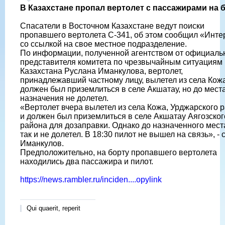
В Казахстане пропал вертолет с пассажирами на 
Спасатели в Восточном Казахстане ведут поиски
пропавшего вертолета С-341, об этом сообщил «Инт
со ссылкой на свое местное подразделение.
По информации, полученной агентством от официаль
представителя комитета по чрезвычайным ситуациям
Казахстана Руслана Иманкулова, вертолет,
принадлежавший частному лицу, вылетел из села Кож
должен был приземлиться в селе Акшатау, но до мест
назначения не долетел.
«Вертолет вчера вылетел из села Кожа, Урджарского 
и должен был приземлиться в селе Акшатау Аягозског
района для дозаправки. Однако до назначенного мест
так и не долетел. В 18:30 пилот не вышел на связь», - 
Иманкулов.
Предположительно, на борту пропавшего вертолета
находились два пассажира и пилот.
https://news.rambler.ru/inciden....opylink
Qui quaerit, reperit