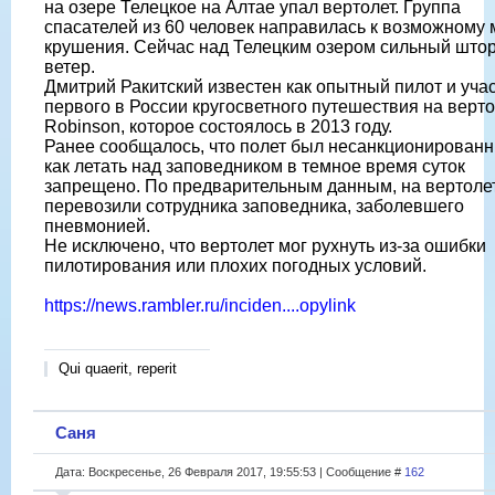
на озере Телецкое на Алтае упал вертолет. Группа
спасателей из 60 человек направилась к возможному 
крушения. Сейчас над Телецким озером сильный што
ветер.
Дмитрий Ракитский известен как опытный пилот и уча
первого в России кругосветного путешествия на верт
Robinson, которое состоялось в 2013 году.
Ранее сообщалось, что полет был несанкционированн
как летать над заповедником в темное время суток
запрещено. По предварительным данным, на вертоле
перевозили сотрудника заповедника, заболевшего
пневмонией.
Не исключено, что вертолет мог рухнуть из-за ошибки
пилотирования или плохих погодных условий.
https://news.rambler.ru/inciden....opylink
Qui quaerit, reperit
Саня
Дата: Воскресенье, 26 Февраля 2017, 19:55:53 | Сообщение #
162