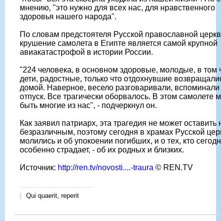
мнению, "это нужно для всех нас, для нравственного
здоровья нашего народа".
По словам предстоятеля Русской православной церкв
крушение самолета в Египте является самой крупной
авиакатастрофой в истории России.
"224 человека, в основном здоровые, молодые, в том 
дети, радостные, только что отдохнувшие возвращали
домой. Наверное, весело разговаривали, вспоминали
отпуск. Все трагически оборвалось. В этом самолете 
быть многие из нас", - подчеркнул он.
Как заявил патриарх, эта трагедия не может оставить 
безразличным, поэтому сегодня в храмах Русской цер
молились и об упокоении погибших, и о тех, кто сегод
особенно страдает, - об их родных и близких.
Источник:
http://ren.tv/novosti....-traura
© REN.TV
Qui quaerit, reperit