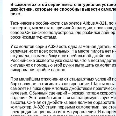
В самолетах этой серии вместо штурвалов устан
джойстики, которые не способны вывести самоле
пике.
Технические особенности самолетов Airbus A-321, по
экспертов, могли стать причиной трагедии, произоше
севере Синайского полуострова, где разбился лайнер
российскими туристами.
У самолетов серии А320 есть одна заметная деталь, к
отличает их от всех остальных. На месте пилота нет н
штурвала, взамен сбоку стоит небольшой джойстик.
Россиийские эксперты уже сказали, что в нестандарт
ситуациях с помощью этой ручки вытащить самолет из
пикирования крайне сложно.
При малейшем отклонении от стандартных условий п
борт начинает затягивать в пикирование. Шансы выт
самолет из пике одним только джойстиком практическ
нулевые. Обычный сценарий – резкая потеря скорост
падение. Этот джойстик не связан напрямую с рулями
высоты. Сигнал от джойстика еще должен обработать
компьютер. А-320 стали первыми самолетами, где стои
электродистанционная система управления. И наприм