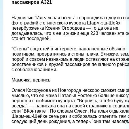
пассажиров A321
Надписью "Идеальная осень" сопроводила одну из св
фотографий с египетского курорта Шарм-эш-Шейх
петербурженка Ксения Огородова — тогда она не
догадывалась, что в ее и жизни еще 223 человек эта о
станет последней.
"Стены" соцсетей в интернете, наполненные обычно
позитивом, превратились в стены плача. Близкие, зем
порой и совсем незнакомые люди оставляют на стран
родственников и друзей пассажиров печального рейса
с соболезнованиями.
Мамочка, вернись
Олеся Косорукова из Новгорода нескоро сможет смир
мыслью, что ее мама Наталья Ростенко больше никог
вернется с любимого курорта. "Вернись, я тебя буду ж
всегда", — написала она на своей страничке в социал
сети "ВКонтакте". По словам Олеси, Наталья отдыхала
Шарм-эш-Шейхе семь раз и собиралась отметить там 
следующий день рождения, а теперь "она там навсегда