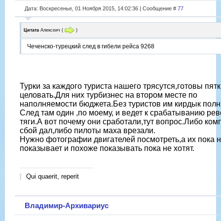
Дата: Воскресенье, 01 Ноября 2015, 14:02:36 | Сообщение #
77
Цитата
Алексеич
(
)
Чеченско-турецкий след в гибели рейса 9268
Турки за каждого туриста нашего трясутся,готовы пят
целовать.Для них турбизнес на втором месте по
наполняемости бюджета.Без туристов им кирдык полн
След там один ,по моему, и ведет к срабатыванию ре
тяги.А вот почему они сработали,тут вопрос.Либо ком
сбой дал,либо пилоты маха врезали.
Нужно фотографии двигателей посмотреть,а их пока н
показывает и похоже показывать пока не хотят.
Qui quaerit, reperit
Владимир-Архивариус