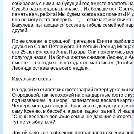
собирались с ними на будущий год вместе полететь н
Судьба распорядилась иначе… Их больше нет! Светл
память вам, ребята! Мы будем всегда вас помнить! И 
пор не могу в это поверить…", — отмечает москвичка
Бакулева, пытающаяся осознать гибель семейной па
друзей.
По ее словам, в страшной трагедии в Египте разбилис
друзья из Санкт-Петербурга 39-летний Леонид Мнацак
его 25-летняя жена Анна Пахарь. Они поженились ме
полугода назад. На большинстве снимков Леонид и А
вместе — на отдыхе, в походах по магазинам. До юби
Леонида оставалась всего неделя.
Идеальная осень
На одной из египетских фотографий петербурженки К
Огородовой, так непохожей на стандартные фото с ку
под названием "я и море", запечатлена веселая карти
Четверо молодых людей сбрасывают девушку, возмож
саму Ксению, в бассейн, а двое падают за ней. И надп
"Очень весёлые польские семьи, не дающие обгореть;)
тут не улыбнуться?
Другой кадр, где в объектив фотоаппарата Ксении по