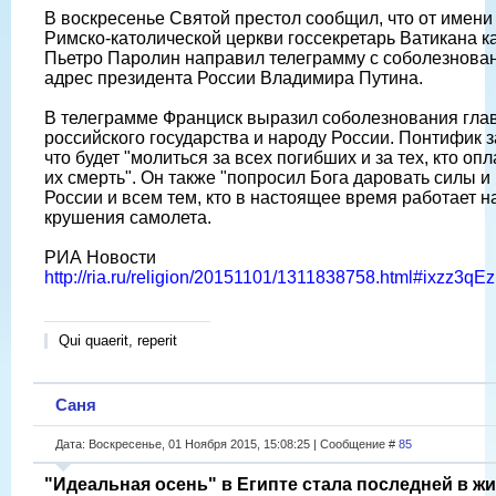
В воскресенье Святой престол сообщил, что от имени
Римско-католической церкви госсекретарь Ватикана к
Пьетро Паролин направил телеграмму с соболезнова
адрес президента России Владимира Путина.
В телеграмме Франциск выразил соболезнования гла
российского государства и народу России. Понтифик з
что будет "молиться за всех погибших и за тех, кто оп
их смерть". Он также "попросил Бога даровать силы и
России и всем тем, кто в настоящее время работает н
крушения самолета.
РИА Новости
http://ria.ru/religion/20151101/1311838758.html#ixzz3qE
Qui quaerit, reperit
Саня
Дата: Воскресенье, 01 Ноября 2015, 15:08:25 | Сообщение #
85
"Идеальная осень" в Египте стала последней в ж