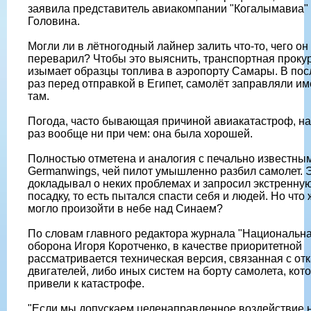
заявила представитель авиакомпании "Когалымавиа"
Головина.
Могли ли в лётногодный лайнер залить что-то, чего он
переварил? Чтобы это выяснить, транспортная проку
изымает образцы топлива в аэропорту Самары. В по
раз перед отправкой в Египет, самолёт заправляли и
там.
Погода, часто бывающая причиной авиакатастроф, на
раз вообще ни при чем: она была хорошей.
Полностью отметена и аналогия с печально известны
Germanwings, чей пилот умышленно разбил самолет. 
докладывал о неких проблемах и запросил экстренну
посадку, то есть пытался спасти себя и людей. Но что 
могло произойти в небе над Синаем?
По словам главного редактора журнала "Национальн
оборона Игоря Коротченко, в качестве приоритетной
рассматривается техническая версия, связанная с от
двигателей, либо иных систем на борту самолета, кот
привели к катастрофе.
"Если мы допускаем целенаправленное воздействие 