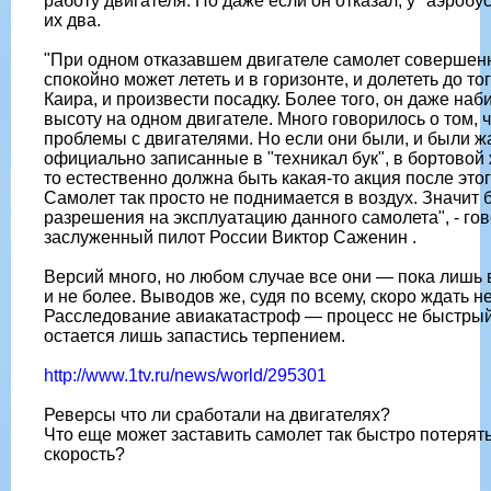
работу двигателя. Но даже если он отказал, у "аэробу
их два.
"При одном отказавшем двигателе самолет совершен
спокойно может лететь и в горизонте, и долететь до то
Каира, и произвести посадку. Более того, он даже наб
высоту на одном двигателе. Много говорилось о том, 
проблемы с двигателями. Но если они были, и были ж
официально записанные в "техникал бук", в бортовой
то естественно должна быть какая-то акция после этог
Самолет так просто не поднимается в воздух. Значит 
разрешения на эксплуатацию данного самолета", - го
заслуженный пилот России Виктор Саженин .
Версий много, но любом случае все они — пока лишь 
и не более. Выводов же, судя по всему, скоро ждать не
Расследование авиакатастроф — процесс не быстрый
остается лишь запастись терпением.
http://www.1tv.ru/news/world/295301
Реверсы что ли сработали на двигателях?
Что еще может заставить самолет так быстро потерят
скорость?