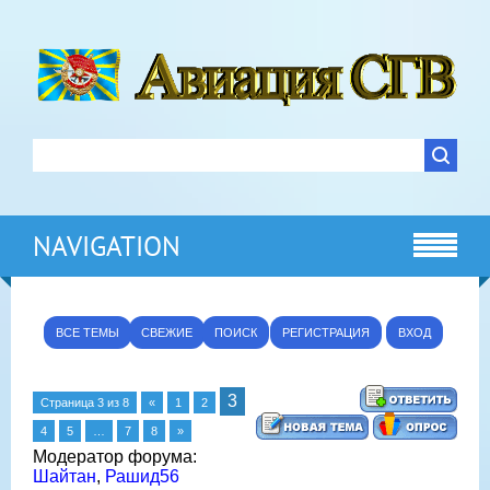
NAVIGATION
ВСЕ ТЕМЫ
СВЕЖИЕ
ПОИСК
РЕГИСТРАЦИЯ
ВХОД
3
Страница
3
из
8
«
1
2
4
5
…
7
8
»
Модератор форума:
Шайтан
,
Рашид56