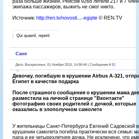
раза больше жизней. Рейсом 9268 летели 217 и 7 чле
экипажа пассажиров, выжить не смог никто.
Источник:
http://ren.tv/novosti....-egipte
© REN.TV
Qui quaerit, reperit
Саня
Дата: Воскресенье, 01 Ноября 2015, 14:58:46 | Сообщение #
82
Девочку, погибшую в крушении Airbus А-321, отпр
Египет в качестве подарка
После страшного сообщения о крушении мама де
разместила на личной странице "Вконтакте"
фотографию своих родителей с дочкой, которые
оказались в злополучном самолете
У жительницы Санкт-Петербурга Евгений Садовской в
крушении самолета погибла практически вся семья: м
папа и ее четырехлетняя дочка. Не исключено, что им