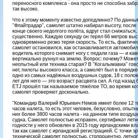
переносного комплекса - она просто не способна забр
так высоко.
Что к этому моменту известно доподлинно? По данны
"Флайтрадар", самолет штатно набирал высоту, после 
конце своего недолгого полёта, вдруг стал снижаться
существенно. Каждую секунду он терял 66 метров выс
одновременно резко теряя скорость. То есть, фактиче
самолет остановился, как останавливается автомобил
водитель которого снимает ногу с педали газа — и ка
вертикально рухнул на землю. Вопрос: почему? Может
неопытный или техника старая? В "Когалымавиа" гов
нет, пилоты высокого класса, а самолёт был в порядке
одно из самых надёжных воздушных судов, 18 с поло
лет для него — это возраст расцвета сил. А год назад б
ETJ прошёл так называемое тяжёлое ТО, во время ко
самолет проверяют досконально.
"Командир Валерий Юрьевич Немов имеет более 12 т
часов налета, то есть этот человек, безусловно, опытн
них более 3800 часов налета - на данном типе воздуш
судна. Самолет полностью исправен, сертификат летн
годности у него обновлен в 2015 году ирландскими вл
так как самолет с ирландской регистрацией. С точки з
технической самолет полностью, стопроцентно, летног