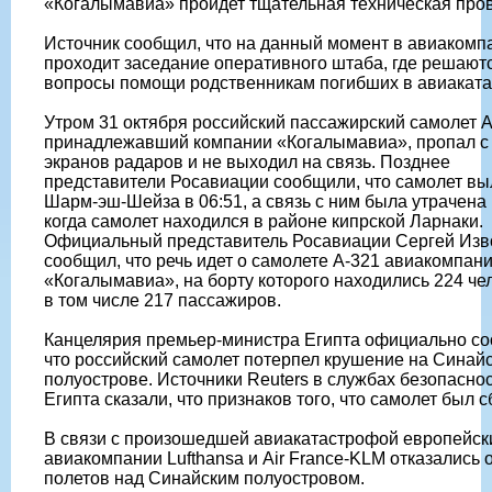
«Когалымавиа» пройдет тщательная техническая пров
Источник сообщил, что на данный момент в авиакомп
проходит заседание оперативного штаба, где решают
вопросы помощи родственникам погибших в авиаката
Утром 31 октября российский пассажирский самолет А
принадлежавший компании «Когалымавиа», пропал с
экранов радаров и не выходил на связь. Позднее
представители Росавиации сообщили, что самолет вы
Шарм-эш-Шейза в 06:51, а связь с ним была утрачена 
когда самолет находился в районе кипрской Ларнаки.
Официальный представитель Росавиации Сергей Изв
сообщил, что речь идет о самолете А-321 авиакомпан
«Когалымавиа», на борту которого находились 224 че
в том числе 217 пассажиров.
Канцелярия премьер-министра Египта официально с
что российский самолет потерпел крушение на Синай
полуострове. Источники Reuters в службах безопасно
Египта сказали, что признаков того, что самолет был сб
В связи с произошедшей авиакатастрофой европейск
авиакомпании Lufthansa и Air France-KLM отказались 
полетов над Синайским полуостровом.