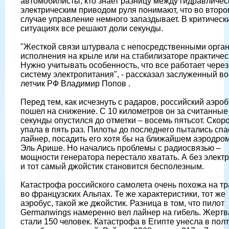
автомобилисты, кто знает разницу между гидравличес
электрическим приводом руля понимают, что во второ
случае управление немного запаздывает. В критическ
ситуациях все решают доли секунды.
"Жесткой связи штурвала с непосредственными орга
исполнения на крыле или на стабилизаторе практическ
Нужно учитывать особенность, что все работает через
систему электропитания", - рассказал заслуженный в
летчик РФ Владимир Попов .
Перед тем, как исчезнуть с радаров, российский аэроб
пошел на снижение. С 10 километров он за считанные
секунды опустился до отметки – восемь пятьсот. Скор
упала в пять раз. Пилоты до последнего пытались спа
лайнер, посадить его хотя бы на ближайшем аэродром
Эль Арише. Но начались проблемы с радиосвязью –
мощности генератора перестало хватать. А без элект
и тот самый джойстик становится бесполезным.
Катастрофа российского самолета очень похожа на т
во французских Альпах. Те же характеристики, тот же
аэробус, такой же джойстик. Разница в том, что пилот
Germanwings намеренно вел лайнер на гибель. Жерт
стали 150 человек. Катастрофа в Египте унесла в пол