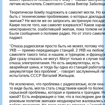
летчик-испытатель Советского Союза Виктор Заболоц
Теоретически бомбу подложить в самолет могли. Но ка
быть с техническими проблемами, о которых доклады
экипаж? Не могли же он запросить экстренную посадк
Каире после того, как самолет взорвался? Каков хара
неисправности, озаботившей экипаж, пока толком не я
Были сообщения о поломке радио. Но от этого самол
падают.
"Отказа радиосвязи просто быть не может, потому что 
УКВ — приемо-передающих станций. 2 УКВ на любом
самолете такого типа: и нашем, и турецком, и француз
Две сразу отказать не могут. Могут только в случае по
отказа электропитания. Но есть аккумуляторы, есть
аварийная шина, и тогда бы одна из станций работала
аккумуляторе без проблем", - говорит заслуженный ле
испытатель СССР Виталий Жильцов.
Не исключено, что проблема с радиосвязью, если она 
то виде была, могла стать следствием какой-то более
серьезной проблемы, которая и привела к трагедии. Н
какой? Есть информация о том, что в последние дни 
роковым полетом экипажи неоднократно жаловались 