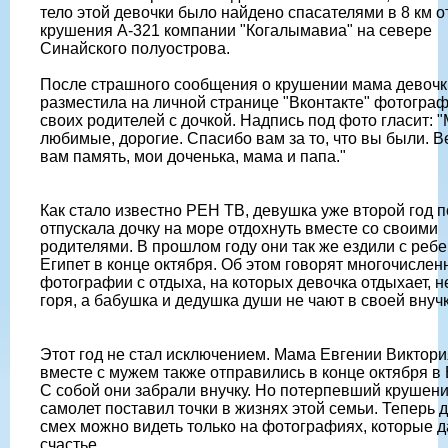
тело этой девочки было найдено спасателями в 8 км о
крушения A-321 компании "Когалымавиа" на севере
Синайского полуострова.
После страшного сообщения о крушении мама девочк
разместила на личной странице "Вконтакте" фотогра
своих родителей с дочкой. Надпись под фото гласит: 
любимые, дорогие. Спасибо вам за то, что вы были. В
вам память, мои доченька, мама и папа."
Как стало известно РЕН ТВ, девушка уже второй год 
отпускала дочку на море отдохнуть вместе со своими
родителями. В прошлом году они так же ездили с ребе
Египет в конце октября. Об этом говорят многочисле
фотографии с отдыха, на которых девочка отдыхает, н
горя, а бабушка и дедушка души не чают в своей внучк
Этот год не стал исключением. Мама Евгении Виктори
вместе с мужем также отправились в конце октября в 
С собой они забрали внучку. Но потерпевший крушен
самолет поставил точки в жизнях этой семьи. Теперь 
смех можно видеть только на фотографиях, которые 
счастье.