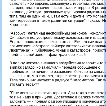
самолет, либо версию, связанную с терактом, это могл
выгодно тем, кто хочет посеять хаос и террор. В регио
активно действуют различные группировки радикальн
типа, там не один ИГИЛ, там есть и другие, кто мог бы
заинтересован в таком развитии ситуации", - сказал И
Коротченко.
"Аэробус" летел над неспокойным регионом: конфликт
Синайском полуострове между исламистами и властя
Египта продолжается несколько лет. Египетские власт
возможность обстрела лайнера категорически исключ
Люфтганза" и "ЭйрФранс, узнав о катастрофе, приост
полёты в этой зоне — факт красноречивый.
В пользу некоего внешнего воздействия говорит и то, 
экипаж загадочно замолчал - передав сообщение о
проблемах, но ничего не разъяснив, больше на связь 
вышел, и то, что самолет, скорее всего, развалился в 
Тела погибших находят в радиусе 5 километров. Так м
это быть теракт?
"Я не исключаю версию теракта. Для такого самолета 
то и не надо в принципе. Достаточно в багаже тчто-то
заложить — и полная разгерметизация в конечном ито
может привести неизвестно к чему", - сказал заслуже