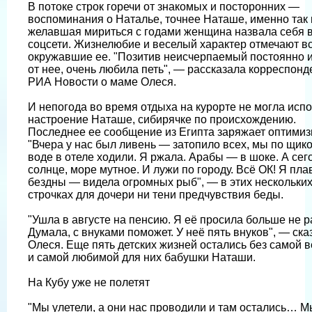
В потоке строк горечи от знакомых и посторонних —
воспоминания о Наталье, точнее Наташе, именно так 
желавшая мириться с годами женщина назвала себя 
соцсети. Жизнелюбие и веселый характер отмечают в
окружавшие ее. "Позитив неисчерпаемый постоянно 
от нее, очень любила петь", — рассказала корреспонд
РИА Новости о маме Олеся.
И непогода во время отдыха на курорте не могла испо
настроение Наташе, сибирячке по происхождению.
Последнее ее сообщение из Египта заряжает оптимиз
"Вчера у нас был ливень — затопило всех, мы по щико
воде в отеле ходили. Я ржала. Арабы — в шоке. А сег
солнце, море мутное. И лужи по городу. Всё ОК! Я пла
бездны — видела огромных рыб", — в этих нескольки
строчках для дочери ни тени предчувствия беды.
"Ушла в августе на пенсию. Я её просила больше не р
Думала, с внуками поможет. У неё пять внуков", — ска
Олеся. Еще пять детских жизней остались без самой 
и самой любимой для них бабушки Наташи.
На Кубу уже не полетят
"Мы улетели, а они нас проводили и там остались… М