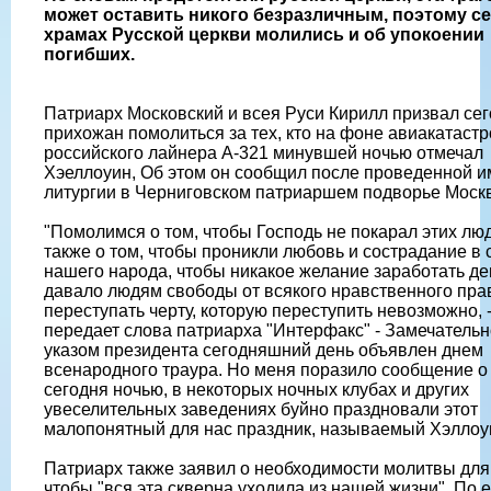
может оставить никого безразличным, поэтому се
храмах Русской церкви молились и об упокоении
погибших.
Патриарх Московский и всея Руси Кирилл призвал се
прихожан помолиться за тех, кто на фоне авиакатаст
российского лайнера А-321 минувшей ночью отмечал
Хэеллоуин, Об этом он сообщил после проведенной и
литургии в Черниговском патриаршем подворье Моск
"Помолимся о том, чтобы Господь не покарал этих люд
также о том, чтобы проникли любовь и сострадание в 
нашего народа, чтобы никакое желание заработать де
давало людям свободы от всякого нравственного пра
переступать черту, которую переступить невозможно, 
передает слова патриарха "Интерфакс" - Замечательно
указом президента сегодняшний день объявлен днем
всенародного траура. Но меня поразило сообщение о 
сегодня ночью, в некоторых ночных клубах и других
увеселительных заведениях буйно праздновали этот
малопонятный для нас праздник, называемый Хэллоу
Патриарх также заявил о необходимости молитвы для 
чтобы "вся эта скверна уходила из нашей жизни". По е