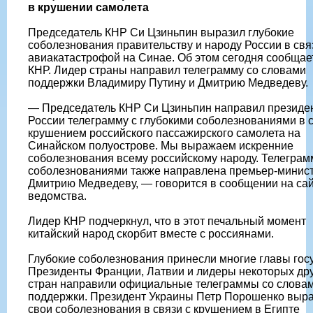
в крушении самолета
Председатель КНР Си Цзиньпин выразил глубокие
соболезнования правительству и народу России в свя
авиакатастрофой на Синае. Об этом сегодня сообща
КНР. Лидер страны направил телеграмму со словами
поддержки Владимиру Путину и Дмитрию Медведеву.
— Председатель КНР Си Цзиньпин направил президе
России телеграмму с глубокими соболезнованиями в с
крушением российского пассажирского самолета на
Синайском полуострове. Мы выражаем искренние
соболезнования всему российскому народу. Телеграм
соболезнованиями также направлена премьер-минис
Дмитрию Медведеву, — говорится в сообщении на са
ведомства.
Лидер КНР подчеркнул, что в этот печальный момент
китайский народ скорбит вместе с россиянами.
Глубокие соболезнования принесли многие главы госу
Президенты Франции, Латвии и лидеры некоторых др
стран направили официальные телеграммы со слова
поддержки. Президент Украины Петр Порошенко выр
свои соболезнования в связи с крушением в Египте