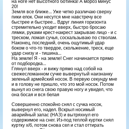
на ноге нет вы­сотного ботинка! А мороз минус
20!
Земля все ближе... Уже четко разли­чаю сверху
пики елок. Они несутся мне навстречу все
быстрее и быст­рее... Вдруг линия горизонта
стремительно ухо­дит вверх, быстро бросаю
лямки, руками крест-накрест за­крываю лицо - и с
треском, ломая су­чья, соскальзываю по стволам.
Нако­нец, последний, очень ощутимый удар
боком о что-то твердое, скольжение, треск, еще
удар снизу и - тишина...
На земле! Я - на земле! Снег начи­нается прямо
от подбородка...
Глянул вверх - и вижу прямо над со­бой на
свежесломанном сучке выверну­тый наизнанку
зеленый армейский но­сок. В первую секунду мне
и в голову не пришло, что это мой носок. Потом
вы­нул из снега свою правую ногу и уви­дел, что
она босая и вся белая
Совершенно спокойно снял с сучка носок,
вывернул его, надел. Вскрыл носимый
аварийный запас (НАЗ) и вы­тряхнул его
содержимое на снег. Из-под теплой куртки снял
куртку х/б, потом снова сел и стал оттирать