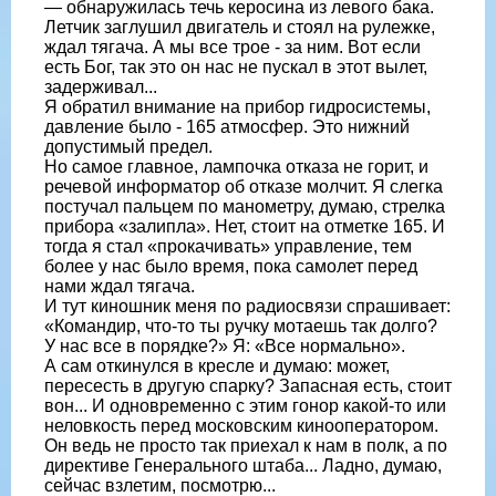
— об­наружилась течь керосина из левого ба­ка.
Летчик заглушил двигатель и стоял на рулежке,
ждал тягача. А мы все трое - за ним. Вот если
есть Бог, так это он нас не пускал в этот вылет,
задерживал...
Я обратил внимание на прибор гидросистемы,
давление было - 165 атмосфер. Это нижний
допустимый предел.
Но самое главное, лампочка отказа не горит, и
речевой информатор об отказе молчит. Я слегка
постучал пальцем по манометру, думаю, стрелка
прибора «за­липла». Нет, стоит на отметке 165. И
то­гда я стал «прокачивать» управление, тем
более у нас было время, пока самолет пе­ред
нами ждал тягача.
И тут киношник меня по радиосвязи спрашивает:
«Командир, что-то ты руч­ку мотаешь так долго?
У нас все в поряд­ке?» Я: «Все нормально».
А сам откинулся в кресле и думаю: может,
пересесть в другую спарку? За­пасная есть, стоит
вон... И одновремен­но с этим гонор какой-то или
нелов­кость перед московским кинооперато­ром.
Он ведь не просто так приехал к нам в полк, а по
директиве Генерального штаба... Ладно, думаю,
сейчас взлетим, посмотрю...