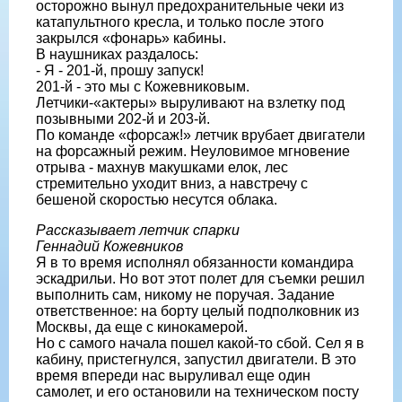
осторожно вынул предохранительные чеки из
катапультного кресла, и только после этого
закрылся «фонарь» кабины.
В наушниках раздалось:
- Я - 201-й, прошу запуск!
201-й - это мы с Кожевниковым.
Летчики-«актеры» выруливают на взлетку под
позывными 202-й и 203-й.
По команде «форсаж!» летчик вруба­ет двигатели
на форсажный режим. Не­уловимое мгновение
отрыва - махнув макушками елок, лес
стремительно ухо­дит вниз, а навстречу с
бешеной скоро­стью несутся облака.
Рассказывает летчик спарки
Геннадий Кожевников
Я в то время исполнял обязанности ко­мандира
эскадрильи. Но вот этот полет для съемки решил
выполнить сам, нико­му не поручая. Задание
ответственное: на борту целый подполковник из
Москвы, да еще с кинокамерой.
Но с самого начала пошел какой-то сбой. Сел я в
кабину, пристегнулся, за­пустил двигатели. В это
время впереди нас выруливал еще один
самолет, и его остановили на техническом посту