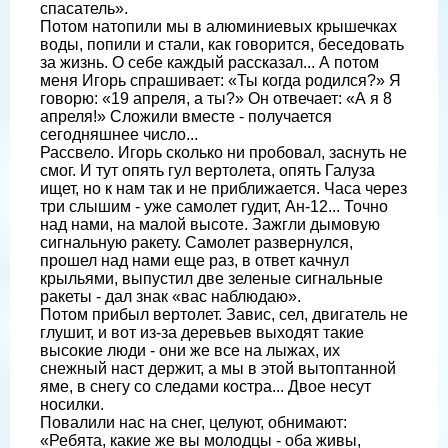
спасатель».
Потом натопили мы в алюминиевых крышечках
воды, попили и стали, как говорится, беседовать
за жизнь. О себе каждый рассказал... А потом
меня Игорь спрашивает: «Ты когда родился?» Я
го­ворю: «19 апреля, а ты?» Он отвечает: «А я 8
апреля!» Сложили вместе - получает­ся
сегодняшнее число...
Рассвело. Игорь сколько ни пробо­вал, заснуть не
смог. И тут опять гул вер­толета, опять Галуза
ищет, но к нам так и не приближается. Часа через
три слы­шим - уже самолет гудит, Ан-12... Точ­но
над нами, на малой высоте. Зажгли дымовую
сигнальную ракету. Самолет развернулся,
прошел над нами еще раз, в ответ качнул
крыльями, выпустил две зеленые сигнальные
ракеты - дал знак «вас наблюдаю».
Потом прибыл вертолет. Завис, сел, двигатель не
глушит, и вот из-за деревь­ев выходят такие
высокие люди - они же все на лыжах, их
снежный наст держит, а мы в этой вытоптанной
яме, в снегу со следами костра... Двое несут
носилки.
Повалили нас на снег, целуют, обни­мают:
«Ребята, какие же вы молодцы - оба живы,