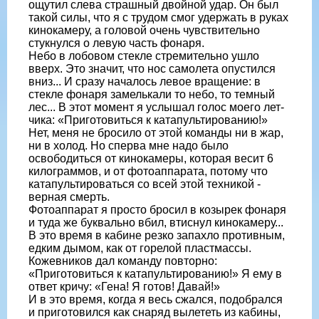
ощутил слева страшный двойной удар. Он был
такой силы, что я с трудом смог удержать в руках
кинокамеру, а головой очень чувствительно
стукнулся о левую часть фонаря.
Небо в лобовом стекле стремительно ушло
вверх. Это значит, что нос самолета опустился
вниз... И сразу началось левое вращение: в
стекле фонаря за­мелькали то небо, то темный
лес... В этот момент я услышал голос моего лет­
чика: «Приготовиться к катапультиро­ванию!»
Нет, меня не бросило от этой коман­ды ни в жар,
ни в холод. Но сперва мне надо было
освободиться от кинокаме­ры, которая весит 6
килограммов, и от фотоаппарата, потому что
катапульти­роваться со всей этой техникой -
верная смерть.
Фотоаппарат я просто бросил в козырек фонаря
и туда же буквально вбил, втиснул кинокамеру...
В это время в кабине резко запахло противным,
едким дымом, как от горе­лой пластмассы.
Кожевников дал ко­манду повторно:
«Приготовиться к катапультированию!» Я ему в
от­вет кричу: «Гена! Я готов! Давай!»
И в это время, когда я весь сжался, подобрался
и пригото­вился как снаряд вылететь из кабины,