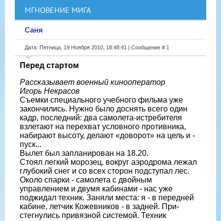
МГНОВЕНИЕ МИГА
Саня
Дата: Пятница, 19 Ноября 2010, 18:48:41 | Сообщение #
1
Перед стартом
Рассказывает военный кинооператор
Игорь Некрасов
Съемки специального учебного фильма уже
закончились. Нужно было доснять всего один
кадр, последний: два самоле­та-истребителя
взлетают на перехват ус­ловного противника,
набирают высоту, делают «доворот» на цель и -
пуск...
Вылет был запланирован на 18.20.
Стоял легкий морозец, вокруг аэро­дрома лежал
глубокий снег и со всех сто­рон подступал лес.
Около спарки - са­молета с двойным
управлением и двумя кабинами - нас уже
поджидал техник. Заняли места: я - в передней
кабине, летчик Кожевников - в задней. При­
стегнулись привязной системой. Техник