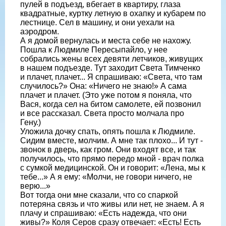
пулей в подъезд, вбегает в квартиру, глаза
квадратные, куртку лет­ную в охапку и кубарем по
лестнице. Сел в машину, и они уехали на
аэродром.
А я домой вернулась и места себе не нахожу.
Пошла к Людмиле Пересыпайло, у нее
собрались жены всех девяти летчиков, живущих
в нашем подъезде. Тут заходит Света Тимченко
и плачет, плачет... Я спрашиваю: «Света, что там
случилось?» Она: «Ничего не знаю!» А сама
плачет и плачет. (Это уже потом я поняла, что
Вася, когда сел на битом са­молете, ей позвонил
и все рассказал. Света просто молчала про
Гену.)
Уложила дочку спать, опять пошла к Людмиле.
Сидим вместе, молчим. А мне так плохо... И тут -
звонок в дверь, как гром. Они входят все, и так
получилось, что прямо передо мной - врач полка
с сумкой медицинской. Он и говорит: «Лена, мы к
тебе...» А я ему: «Молчи, не говори ничего, не
верю...»
Вот тогда они мне сказали, что со спаркой
потеряна связь и что живы или нет, не знаем. А я
плачу и спрашиваю: «Есть надежда, что они
живы?» Коля Се­ров сразу отвечает: «Есть! Есть