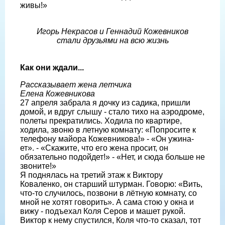
живы!»
Игорь Некрасов и Геннадий Кожевников
стали друзьями на всю жизнь
Как они ждали...
Рассказывает жена летчика
Елена Кожевникова
27 апреля забрала я дочку из садика, пришли
домой, и вдруг слышу - стало тихо на аэродроме,
полеты прекрати­лись. Ходила по квартире,
ходила, звоню в летную комнату: «Попросите к
телефо­ну майора Кожевникова!» - «Он ужина­
ет». - «Скажите, что его жена просит, он
обязательно подойдет!» - «Нет, и сюда больше не
звоните!»
Я поднялась на третий этаж к Викто­ру
Коваленко, он старший штурман. Го­ворю: «Вить,
что-то случилось, позвони в лётную комнату, со
мной не хотят говорить». А сама стою у окна и
вижу - подъехал Коля Серов и машет рукой.
Виктор к нему спустился, Коля что-то сказал, тот