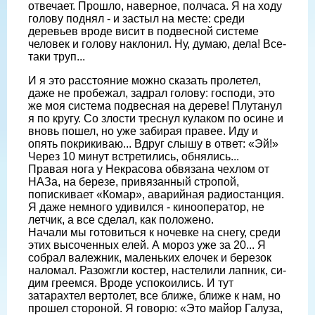
отвеча­ет. Прошло, наверное, полчаса. Я на хо­ду
голову поднял - и застыл на месте: среди
деревьев вроде висит в подвесной системе
человек и голову наклонил. Ну, думаю, дела! Все-
таки труп...
И я это расстояние можно сказать пролетел,
даже не пробежал, задрал го­лову: господи, это
же моя система под­весная на дереве! Плутанул
я по кругу. Со злости треснул кулаком по осине и
вновь пошел, но уже забирая правее. Иду и
опять покрикиваю... Вдруг слышу в ответ: «Эй!»
Через 10 минут встрети­лись, обнялись...
Правая нога у Некрасова обвязана чехлом от
НАЗа, на березе, привязанный стропой,
попискивает «Комар», аварий­ная радиостанция.
Я даже немного уди­вился - кинооператор, не
летчик, а все сделал, как положено.
Начали мы готовиться к ночевке на снегу, среди
этих высоченных елей. А мороз уже за 20... Я
собрал валежник, маленьких елочек и березок
наломал. Разожгли костер, настелили лапник, си­
дим греемся. Вроде успокоились. И тут
затарахтел вертолет, все ближе, ближе к нам, но
прошел стороной. Я говорю: «Это майор Галуза,