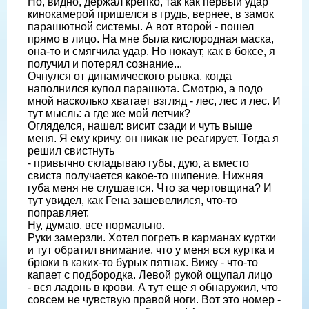
Но, видно, держал крепко, так как первый удар
кинокамерой пришелся в грудь, вернее, в замок
парашютной системы. А вот вто­рой - пошел
прямо в лицо. На мне бы­ла кислородная маска,
она-то и смягчи­ла удар. Но нокаут, как в боксе, я
полу­чил и потерял сознание...
Очнулся от динамического рывка, когда
наполнился купол парашюта. Смотрю, а подо
мной насколько хватает взгляд - лес, лес и лес. И
тут мысль: а где же мой летчик?
Огляделся, нашел: висит сзади и чуть выше
меня. Я ему кричу, он никак не реагирует. Тогда я
решил свистнуть
- привычно складываю губы, дую, а вместо
свиста получается какое-то ши­пение. Нижняя
губа меня не слушается. Что за чертовщина? И
тут увидел, как Гена зашевелился, что-то
поправляет.
Ну, думаю, все нормально.
Руки замерзли. Хотел погреть в кар­манах куртки
и тут обратил внимание, что у меня вся куртка и
брюки в каких-то бурых пятнах. Вижу - что-то
капает с подбородка. Левой рукой ощупал лицо
- вся ладонь в крови. А тут еще я обна­ружил, что
совсем не чувствую правой ноги. Вот это номер -