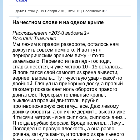
Дата: Пятница, 19 Ноября 2010, 18:51:15 | Сообщение #
2
На честном слове и на одном крыле
Рассказывает «203-й ведомый»
Василий Тимченко
Мы лежим в правом развороте, осталось нам
докрутить совсем немного. И вот тут я
периферическим зрением вижу - что-то
замелькало. Переместил взгляд - гос­поди,
спарка несется, и уже метров 10 - 15 осталось...
Я попытался свой самолет из крена вывести,
вернее, вырвать... Тут чувствую удар - какой-то
двойной. Гля­нул на приборную доску, а правый
тахо­метр показывает ноль оборотов правого
двигателя. Перекрыл топливные краны,
выключил правый двигатель, врубил
противопожарную систему... все. Даю левому
движку обороты, а он их не дер­жит... высота уже
4 тысячи метров - я же сыплюсь, сыплюсь вниз...
Я тогда вру­баю форсаж. Вроде полетел... Лечу...
По­глядел на правую плоскость, а она разво­
рочена, загнута как-то, и топливо из крыльевого
бака хлещет. Потоком воз­духа его срывает, и