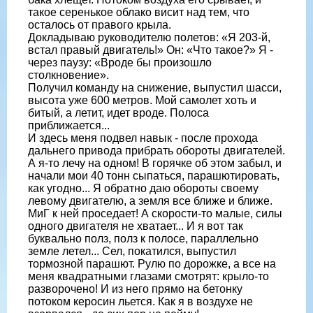
такое серенькое об­лако висит над тем, что
осталось от пра­вого крыла.
Докладываю руководителю поле­тов: «Я 203-й,
встал правый двигатель!» Он: «Что такое?» Я -
через паузу: «Вроде бы произошло
столкновение».
Получил команду на снижение, вы­пустил шасси,
высота уже 600 метров. Мой самолет хоть и
битый, а летит, идет вроде. Полоса
приближается...
И здесь меня подвел навык - после прохода
дальнего привода прибрать обо­роты двигателей.
А я-то лечу на одном! В горячке об этом забыл, и
начали мои 40 тонн сыпаться, парашютировать,
как угодно... Я обратно даю обороты своему
левому двигателю, а земля все ближе и ближе.
МиГ к ней проседает! А скорости-то малые, силы
одного двигателя не хва­тает... И я вот так
буквально полз, полз к полосе, параллельно
земле летел... Сел, покатился, выпустил
тормозной парашют. Рулю по дорожке, а все на
ме­ня квадратными глазами смотрят: кры­ло-то
разворочено! И из него прямо на бетонку
потоком керосин льется. Как я в воздухе не