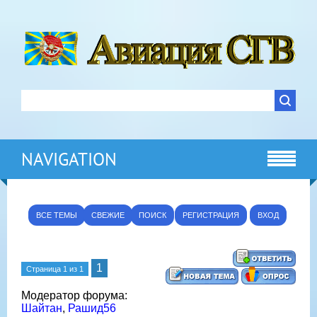
NAVIGATION
ВСЕ ТЕМЫ
СВЕЖИЕ
ПОИСК
РЕГИСТРАЦИЯ
ВХОД
1
Страница
1
из
1
Модератор форума:
Шайтан
,
Рашид56