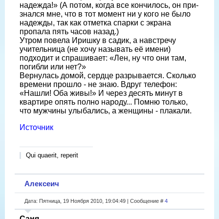
надежда!» (А потом, когда все кончилось, он при­
знался мне, что в тот момент ни у кого не было
надежды, так как отметка спарки с экрана
пропала пять часов назад.)
Утром повела Иришку в садик, а на­встречу
учительница (не хочу называть её имени)
подходит и спрашивает: «Лен, ну что они там,
погибли или нет?»
Вернулась домой, сердце разрывает­ся. Сколько
времени прошло - не знаю. Вдруг телефон:
«Нашли! Оба живы!» И через десять минут в
квартире опять пол­но народу... Помню только,
что мужчи­ны улыбались, а женщины - плакали.
Источник
Qui quaerit, reperit
Алексеич
Дата: Пятница, 19 Ноября 2010, 19:04:49 | Сообщение #
4
Саня
,