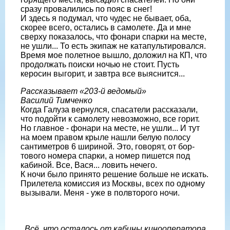
сразу провалились по пояс в снег!
И здесь я подумал, что чудес не быва­ет, оба,
скорее всего, остались в самоле­те. Да и мне
сверху показалось, что фонари спарки на месте,
не ушли... То есть экипаж не катапультировался.
Время мое полетное вышло, доложил на КП, что
продолжать поиски ночью не стоит. Пусть
керосин выгорит, и завтра все выяснится...
Рассказывает «203-й ведомый»
Василий Тимченко
Когда Галуза вернулся, спасатели рас­сказали,
что подойти к самолету невоз­можно, все горит.
Но главное - фонари на месте, не ушли... И тут
на моем пра­вом крыле нашли белую полосу
санти­метров 6 шириной. Это, говорят, от бор­
тового номера спарки, а номер пишется под
кабиной. Все, Вася... ловить нечего.
К ночи было принято решение боль­ше не искать.
Прилетела комиссия из Москвы, всех по одному
вызывали. Ме­ня - уже в полвторого ночи.
Всё, что осталось от кабины кинооператора