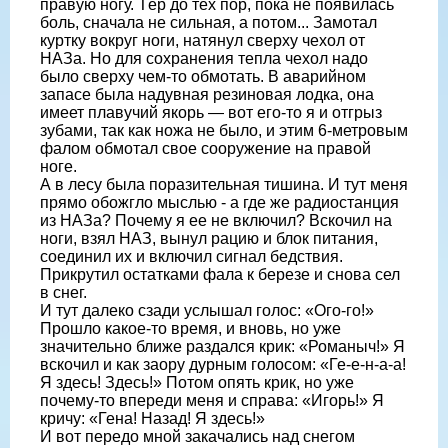
правую ногу. Тёр до тех пор, пока не появилась
боль, сначала не сильная, а потом... Замотал
куртку вокруг ноги, натянул сверху че­хол от
НАЗа. Но для сохранения тепла чехол надо
было сверху чем-то обмотать. В аварийном
запасе была надувная резиновая лодка, она
имеет плавучий якорь — вот его-то я и отгрыз
зубами, так как ножа не было, и этим 6-метро­вым
фалом обмотал свое сооружение на правой
ноге.
А в лесу была поразительная тиши­на. И тут меня
прямо обожгло мыслью - а где же радиостанция
из НАЗа? Почему я ее не включил? Вскочил на
ноги, взял НАЗ, вынул рацию и блок пита­ния,
соединил их и включил сигнал бедствия.
Прикрутил остатками фала к березе и снова сел
в снег.
И тут далеко сзади услышал голос: «Ого-го!»
Прошло какое-то время, и вновь, но уже
значительно ближе раз­дался крик: «Романыч!» Я
вскочил и как заору дурным голосом: «Ге-е-н-а-а!
Я здесь! Здесь!» Потом опять крик, но уже
почему-то впереди меня и справа: «Игорь!» Я
кричу: «Гена! Назад! Я здесь!»
И вот передо мной закачались над снегом