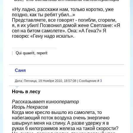
«Ну ладно, расскажи нам, только коротко, уже
поздно, как ты ребят убил...»
Представляете, все говорят - погиб­ли, сгорели,
я, я их убил! Позвонил до­мой жене Светлане: «Я
сел на битом са­молете». Она: «А Гена?» Я
говорю: «Гену надо искать».
Qui quaerit, reperit
Саня
Дата: Пятница, 19 Ноября 2010, 18:57:08 | Сообщение #
3
Ночь в лесу
Рассказывает кинооператор
Игорь Некрасов
Когда мое кресло вышло из самолета, то
набегающий поток воздуха очень энергично
швырнул меня на спину. А разве удержу я в
руках 6 килограммов железа на такой скорости?