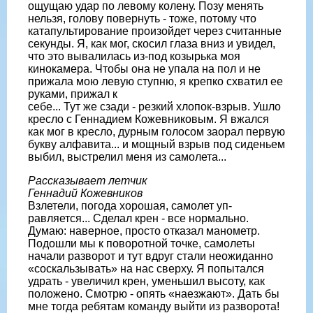
ощущаю удар по левому колену. Позу менять
нельзя, го­лову повернуть - тоже, потому что
катапультирование произойдет че­рез считанные
секунды. Я, как мог, скосил глаза вниз и увидел,
что это вывалилась из-под козырька моя
кинокамера. Чтобы она не упала на пол и не
прижала мою левую ступню, я крепко схватил ее
руками, прижал к
себе... Тут же сзади - резкий хлопок-взрыв. Ушло
кресло с Геннадием Кожевниковым. Я вжался
как мог в кресло, дурным голо­сом заорал первую
букву алфавита... и мощный взрыв под сиденьем
выбил, выстрелил меня из самолета...
Рассказывает летчик
Геннадий Кожевников
Взлетели, погода хорошая, самолет уп­
равляется... Сделал крен - все нормаль­но.
Думаю: наверное, просто отказал манометр.
Подошли мы к поворотной точке, самолеты
начали разворот и тут вдруг стали неожиданно
«соскальзывать» на нас сверху. Я попытался
удрать - увели­чил крен, уменьшил высоту, как
поло­жено. Смотрю - опять «наезжают». Дать бы
мне тогда ребятам команду выйти из разворота!