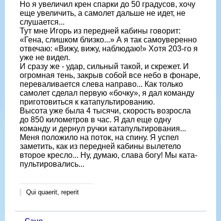
Но я увеличил крен спарки до 50 градусов, хочу
еще увеличить, а са­молет дальше не идет, не
слушается...
Тут мне Игорь из передней кабины говорит:
«Гена, слишком близко...» А я так самоуверенно
отвечаю: «Вижу, вижу, наблюдаю!» Хотя 203-го я
уже не видел.
И сразу же - удар, сильный такой, и скрежет. И
огромная тень, закрыв собой все небо в фонаре,
переваливается слева направо... Как только
самолет сделал первую «бочку», я дал команду
пригото­виться к катапультированию.
Высота уже была 4 тысячи, скорость возросла
до 850 километров в час. Я дал еще одну
команду и дернул ручки ката­пультирования...
Меня положило на по­ток, на спину. Я успел
заметить, как из передней кабины вылетело
второе крес­ло... Ну, думаю, слава богу! Мы ката­
пультировались...
Qui quaerit, reperit
Саня