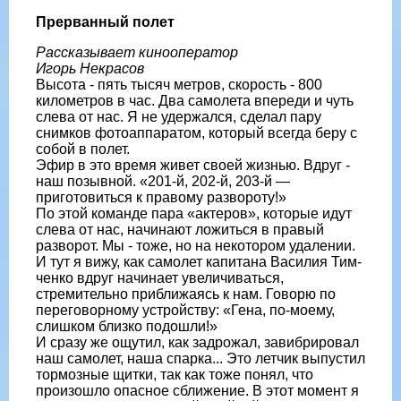
Прерванный полет
Рассказывает кинооператор
Игорь Некрасов
Высота - пять тысяч метров, скорость - 800
километров в час. Два самолета впе­реди и чуть
слева от нас. Я не удержался, сделал пару
снимков фотоаппаратом, который всегда беру с
собой в полет.
Эфир в это время живет своей жиз­нью. Вдруг -
наш позывной. «201-й, 202-й, 203-й —
приготовиться к правому развороту!»
По этой команде пара «актеров», ко­торые идут
слева от нас, начинают ло­житься в правый
разворот. Мы - тоже, но на некотором удалении.
И тут я ви­жу, как самолет капитана Василия Тим­
ченко вдруг начинает увеличиваться,
стремительно приближаясь к нам. Гово­рю по
переговорному устройству: «Гена, по-моему,
слишком близко подошли!»
И сразу же ощутил, как задрожал, за­вибрировал
наш самолет, наша спарка... Это летчик выпустил
тормозные щитки, так как тоже понял, что
произошло опасное сближение. В этот момент я