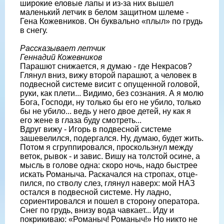
широкие еловые лапы и из-за них вышел
маленький летчик в белом за­щитном шлеме -
Гена Кожевников. Он буквально «плыл» по грудь
в снегу.
Рассказывает летчик
Геннадий Кожевников
Парашют снижается, я думаю - где Не­красов?
Глянул вниз, вижу второй пара­шют, а человек в
подвесной системе ви­сит с опущенной головой,
руки, как пле­ти... Видимо, без сознания. А я молю
Бо­га, Господи, ну только бы его не убило, только
бы не убило... ведь у него двое де­тей, ну как я
его жене в глаза буду смот­реть...
Вдруг вижу - Игорь в подвесной сис­теме
зашевелился, подергался. Ну, ду­маю, будет жить.
Потом я сгруппировался, проскольз­нул между
веток, рывок - и завис. Ви­шу на толстой осине, а
мысль в голове одна: скоро ночь, надо быстрее
искать Романыча. Раскачался на стропах, отце­
пился, по стволу слез, глянул наверх: мой НАЗ
остался в подвесной системе. Ну ладно,
сориентировался и пошел в сторону оператора.
Снег по грудь, внизу вода чавкает... Иду и
покрикиваю: «Ро­маныч! Романыч!» Но никто не