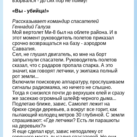
взорвался - до сих пор не пойму!
«Вы - убийца!»
Рассказывает командир спасателей
Геннадий Галуза
Мой вертолет Ми-8 был на облете рай­она. И в
этот момент руководитель поле­тов приказал
срочно возвращаться на ба­зу - аэродром
Савватия.
Сел, не глушил двигатель, ко мне на борт
запрыгнули спасатели. Руководи­тель полетов
сказал, что с радаров про­пала спарка. А это
значит, как говорят летчики, у экипажа полный
рот земли...
Включили поисковую аппаратуру, прослушиваем
сигналы радиомаяка, но ничего не слышно.
Тогда я снизил­ся почти до верхушек елей и сразу
же засекаю огромный шлейф черного ды­ма...
Подлетаю ближе, завис. Самолет лежит на
брюхе среди деревьев, а вок­руг все горит, как
пылающий колодец метров 30 глубиной. С земли
спраши­вают: «Где летчики? Есть ли парашюты
на деревьях?»
Я еще сделал круг, завис неподалеку от
горящего места, высадил спасателей. Но они