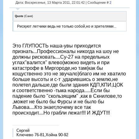
Дата: Воскресенье, 13 Марта 2011, 22:01:42 | Сообщение #
2
Quote
(
Саня
)
Рискуют летчики ведь не только собой,но и зрителями...
Это ГЛУПОСТЬ наша-увы приходится
признать...Профессионалы никогда на шоу не
должны рисковать....Су-27 на предельных
углах"валится" влево(можно видеть и при
катастрофе в Миргороде,но там(как бы
кощуственно это не звучало)благо им не хватило
больше высоты и с-т ,ударившись о землю,не
полетел дальше,где были здания КДП,КПИ,ЦОК
и соответственно -тьма народа.....Если бы
падение было "скользящим" ,как в Скнилове,то
,может не было бы Фурсы и не было бы
Львова....Кто знает,почему все так
происходит....Но грабли лежат!!! И ЖДУТ!!!
Сергей
Ключево 76-81,Хойна 90-92