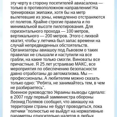
эту черту в сторону посетителей авиасалона —
только в противоположном направлении! На
тренировках экипажи, хотя бы на метр
вылетевшие из зоны, немедленно отстраняются
от полетов. Крайне строгие правила и по
минимальной высоте пилотирования. Для
горизонтального прохода — 100 метров,
вертикального — 200 метров. Этого с лихвой
хватит, чтобы у летчика был запас времени на
случай непредвиденных обстоятельств.
Организаторы авиашоу под Львовом о таких
правилах не слышали и наступили на все
грабли, на какие только смогли. Виноваты все
причастные. Я 25 лет устраиваю МАКС, все
мероприятия по обеспечению безопасности
давно отработаны до автоматизма. Мы —
профессионалы. А любителям можно сказать
только одно: "Ребята, не занимайтесь тем, в чем
не разбираетесь".
Военное руководство Украины выводы сделало:
в 2007 году первый замминистра обороны
Леонид Поляков сообщил, что авиашоу на
территории страны не будут проводиться, пока
летчики "полностью не выйдут на нормативные
параметры относительно налетов в любых