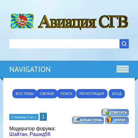
NAVIGATION
ВСЕ ТЕМЫ
СВЕЖИЕ
ПОИСК
РЕГИСТРАЦИЯ
ВХОД
1
Страница
1
из
1
Модератор форума:
Шайтан
,
Рашид56