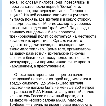
зона. По словам пилотов, они "потерялись" в
пространстве после первой "бочки", что,
собственно, подтверждает запись "черного
ящика". На ней слышно, как экипаж ругается,
пытаясь понять, где зрители и в какую сторону
выводить самолет. Многие эксперты уверены,
что летчиков сделали "крайними". За день до
авиашоу они должны были провести
тренировочный полет, осмотреться на местности
и запомнить ориентиры. Однако им этого
сделать не дали: очевидно, командование
экономило топливо. Кроме того, организаторы
авиашоу разместили зрительские трибуны
слишком близко к летному полю, что, по всем
международным нормам, является не просто
нарушением, а преступлением.
— От оси пилотирования — центра взлетно-
посадочной полосы, с которой поднимаются в
воздух самолеты, до ближайшего зрителя
расстояние должно быть не меньше 250 метров,
— рассказал РИА Новости заслуженный летчик-
испытатель России и почетный президент
авиакосмического салона МАКС Магомед
Толбоев. — Летчик не имеет права пересекать