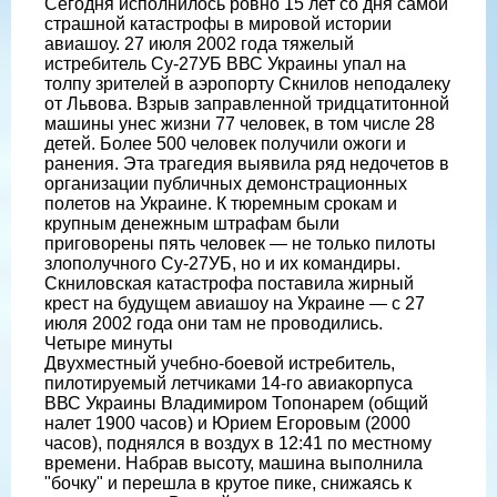
Сегодня исполнилось ровно 15 лет со дня самой
страшной катастрофы в мировой истории
авиашоу. 27 июля 2002 года тяжелый
истребитель Су-27УБ ВВС Украины упал на
толпу зрителей в аэропорту Скнилов неподалеку
от Львова. Взрыв заправленной тридцатитонной
машины унес жизни 77 человек, в том числе 28
детей. Более 500 человек получили ожоги и
ранения. Эта трагедия выявила ряд недочетов в
организации публичных демонстрационных
полетов на Украине. К тюремным срокам и
крупным денежным штрафам были
приговорены пять человек — не только пилоты
злополучного Су-27УБ, но и их командиры.
Скниловская катастрофа поставила жирный
крест на будущем авиашоу на Украине — с 27
июля 2002 года они там не проводились.
Четыре минуты
Двухместный учебно-боевой истребитель,
пилотируемый летчиками 14-го авиакорпуса
ВВС Украины Владимиром Топонарем (общий
налет 1900 часов) и Юрием Егоровым (2000
часов), поднялся в воздух в 12:41 по местному
времени. Набрав высоту, машина выполнила
"бочку" и перешла в крутое пике, снижаясь к