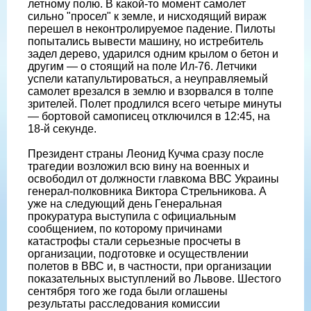
летному полю. В какой-то момент самолет
сильно "просел" к земле, и нисходящий вираж
перешел в неконтролируемое падение. Пилоты
попытались вывести машину, но истребитель
задел дерево, ударился одним крылом о бетон и
другим — о стоящий на поле Ил-76. Летчики
успели катапультироваться, а неуправляемый
самолет врезался в землю и взорвался в толпе
зрителей. Полет продлился всего четыре минуты
— бортовой самописец отключился в 12:45, на
18-й секунде.
Президент страны Леонид Кучма сразу после
трагедии возложил всю вину на военных и
освободил от должности главкома ВВС Украины
генерал-полковника Виктора Стрельникова. А
уже на следующий день Генеральная
прокуратура выступила с официальным
сообщением, по которому причинами
катастрофы стали серьезные просчеты в
организации, подготовке и осуществлении
полетов в ВВС и, в частности, при организации
показательных выступлений во Львове. Шестого
сентября того же года были оглашены
результаты расследования комиссии