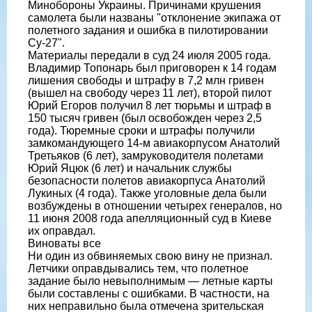
Минобороны Украины. Причинами крушения
самолета были названы "отклонение экипажа от
полетного задания и ошибка в пилотировании
Су-27".
Материалы передали в суд 24 июля 2005 года.
Владимир Топонарь был приговорен к 14 годам
лишения свободы и штрафу в 7,2 млн гривен
(вышел на свободу через 11 лет), второй пилот
Юрий Егоров получил 8 лет тюрьмы и штраф в
150 тысяч гривен (был освобожден через 2,5
года). Тюремные сроки и штрафы получили
замкомандующего 14-м авиакорпусом Анатолий
Третьяков (6 лет), замруководителя полетами
Юрий Яцюк (6 лет) и начальник службы
безопасности полетов авиакорпуса Анатолий
Лукиных (4 года). Также уголовные дела были
возбуждены в отношении четырех генералов, но
11 июня 2008 года апелляционный суд в Киеве
их оправдал.
Виноваты все
Ни один из обвиняемых свою вину не признал.
Летчики оправдывались тем, что полетное
задание было невыполнимым — летные карты
были составлены с ошибками. В частности, на
них неправильно была отмечена зрительская