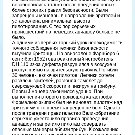
возобновились только после введения новых
более строгих правил безопасности. Были
запрещены маневры в направлении зрителей и
установлена минимальная высота
пилотирования. С тех пор серьезных
происшествий на немецких авиашоу больше не
было.
А одними из первых горький урок необходимости
точного соблюдения техники безопасности
выучили британцы. На авиасалоне Фарнборо 6
сентября 1952 года реактивный истребитель
DH.110 из-за дефекта разрушился в воздухе и
рухнул прямо на зрительскую трибуну. Погибли
30 человек, включая пилотов. Летчики хотели
развлечь зрителей, разгоняя самолет до
сверхзвуковой скорости и пикируя на трибуну.
Первый маневр закончился удачно. При
выполнении второго произошла катастрофа.
Формально экипаж был не виноват: пилотаж над
зрителями в то время запрещен не был. Однако
после трагедии правительство Великобритании
серьезно ужесточило правила проведения
авиашоу и запретило пилотам совершать
опасные маневры вблизи трибун. К сожалению,
его примеру в дальнейшем последовали далеко