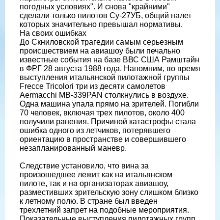
погодных условиях". И снова "крайними"
сделали только пилотов Су-27УБ, общий налет
которых значительно превышал нормативы.
На своих ошибках
До Скниловской трагедии самым серьезным
происшествием на авиашоу были печально
известные события на базе ВВС США Рамштайн
в ФРГ 28 августа 1988 года. Напомним, во время
выступления итальянской пилотажной группы
Frecce Tricolori три из десяти самолетов
Aermacchi MB-339PAN столкнулись в воздухе.
Одна машина упала прямо на зрителей. Погибли
70 человек, включая трех пилотов, около 400
получили ранения. Причиной катастрофы стала
ошибка одного из летчиков, потерявшего
ориентацию в пространстве и совершившего
незапланированный маневр.
Следствие установило, что вина за
произошедшее лежит как на итальянском
пилоте, так и на организаторах авиашоу,
разместивших зрительскую зону слишком близко
к летному полю. В стране был введен
трехлетний запрет на подобные мероприятия.
Показательные выступления пилотажных групп