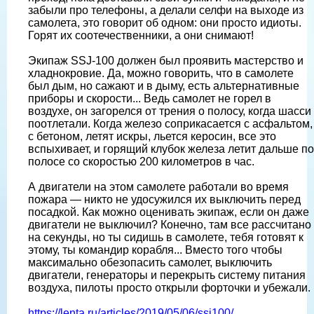
забыли про телефоны, а делали селфи на выходе из
самолета, это говорит об одном: они просто идиоты.
Горят их соотечественники, а они снимают!
Экипаж SSJ-100 должен был проявить мастерство и
хладнокровие. Да, можно говорить, что в самолете
был дым, но сажают и в дыму, есть альтернативные
приборы и скорости... Ведь самолет не горел в
воздухе, он загорелся от трения о полосу, когда шасси
поотлетали. Когда железо соприкасается с асфальтом,
с бетоном, летят искры, льется керосин, все это
вспыхивает, и горящий клубок железа летит дальше по
полосе со скоростью 200 километров в час.
А двигатели на этом самолете работали во время
пожара — никто не удосужился их выключить перед
посадкой. Как можно оценивать экипаж, если он даже
двигатели не выключил? Конечно, там все рассчитано
на секунды, но ты сидишь в самолете, тебя готовят к
этому, ты командир корабля... Вместо того чтобы
максимально обезопасить самолет, выключить
двигатели, генераторы и перекрыть систему питания
воздуха, пилоты просто открыли форточки и убежали.
https://lenta.ru/articles/2019/05/06/ssj100/