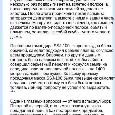
несколько раз подпрыгивает на взлетной полосе, а
после очередного касания с землей задевает ее
хвостом. После этого происходит яркая вспышка,
загораются двигатели, а вместе с ними и задняя часть
фюзеляжа. На других видео запечатлено, как самолет
движется по взлетно-посадочной полосе, объятый
пламенем, оставляя за собой клубы густого черного
дыма.
По словам командира SSJ-100, скорость судна была
обычной, самолет подходил к земле плавно, согласно
всем процедурам. Впрочем, по другим данным,
скорость была слишком высокой: якобы лайнер
совершил серьезный перелет и коснулся земли на
середине взлетно-посадочной полосы — на 1400
метров дальше, чем нужно. Ко всему прочему,
посадочная масса SSJ-100 была превышена: самолет
недавно взлетел, поэтому его баки были полны
топлива. Лайнер попросту не успел его выработать.
***
Один из главных вопросов — от чего вспыхнул борт.
По одной из версий, огонь мог возникнуть из-за
попадания в левый бак посторонних предметов,