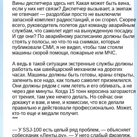
Вины диспетчера здесь нет. Какая может быть вина,
если у них нет связи? Диспетчер вызывает, а экипаж
не отвечает — раздолбаи просто не выключили
запасной комплект радиостанций, и он сгорел. Скорее
всего, руководитель полетов дал команду аварийным
службам, что самолет идет на вынужденную посадку.
И где они? По аварийному расписанию должны были
стоять у полосы, но что-то на снимках, которые
публиковали СМИ, я не видел, чтобы там стояли
машины скорой помощи, пожарные или МЧС.
А ведь в такой ситуации экстренные службы должны
работать как швейцарский механизм на дорогих
часах. Машины должны быть готовы, краны открыты,
запенить все надо, как только самолет приземлился.
Они должны рядом с ним лететь и его обливать, а не
через две минуты. Когда 15 тонн керосина загораются
от трения, там уже нечего делать. Но сейчас они
докажут и вам, и мне, и комиссии, что все делали
правильно и действовали профессионально. Может,
кто-то еще и медали получит.
***
— У SSJ-100 есть целый ряд проблем, — объясняет
собеседник «Ленты.ру». — У него слабый фюзеляж,