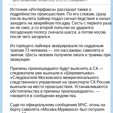
Дата: Воскресенье, 05 Мая 2019, 20:12:22 | Сообщение #
7
Источник «Интерфакса» рассказал также о
подробностях происшествия. По его словам, сразу
после вылета лайнер подал сигнал бедствия и начал
заходить на аварийную посадку. Сесть с первого раза
он не смог, а со второй попытки он ударился
посадочную полосу сначала шасси, а потом носом,
после чего загорелся.
Из горящего лайнера эвакуировали по надувным
трапам 73 человека — это пассажиры самолета и
экипаж. Шесть человек получили ожоги и травмы при
эвакуации.
Причины произошедшего будут выяснять в СК —
следователи уже выехали в «Шереметьево».
«Следователи Московского межрегионального
следственного управления на транспорте СК России
выехали на место происшествия. Устанавливаются
обстоятельства и причины произошедшего», —
говорится в сообщении ведомства.
Судя по официальному сообщению МЧС, огонь на
борту самолета «Москва-Мурманск» был потушен