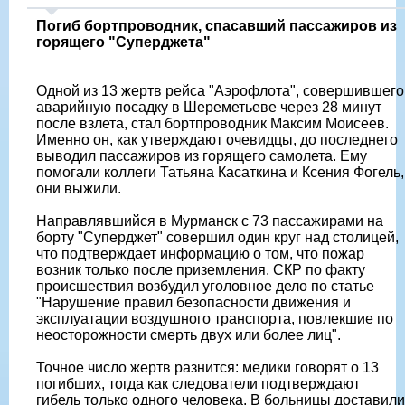
Погиб бортпроводник, спасавший пассажиров из
горящего "Суперджета"
Одной из 13 жертв рейса "Аэрофлота", совершившего
аварийную посадку в Шереметьеве через 28 минут
после взлета, стал бортпроводник Максим Моисеев.
Именно он, как утверждают очевидцы, до последнего
выводил пассажиров из горящего самолета. Ему
помогали коллеги Татьяна Касаткина и Ксения Фогель,
они выжили.
Направлявшийся в Мурманск с 73 пассажирами на
борту "Суперджет" совершил один круг над столицей,
что подтверждает информацию о том, что пожар
возник только после приземления. СКР по факту
происшествия возбудил уголовное дело по статье
"Нарушение правил безопасности движения и
эксплуатации воздушного транспорта, повлекшие по
неосторожности смерть двух или более лиц".
Точное число жертв разнится: медики говорят о 13
погибших, тогда как следователи подтверждают
гибель только одного человека. В больницы доставили