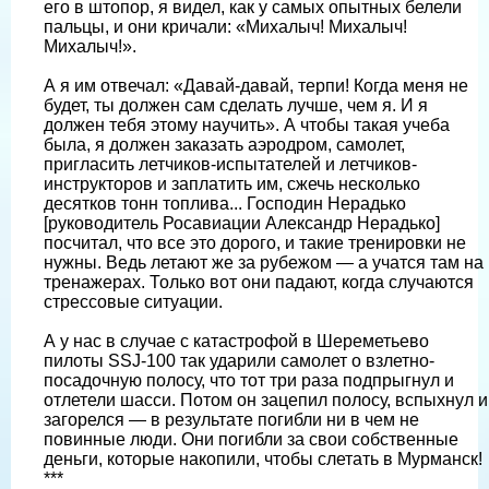
его в штопор, я видел, как у самых опытных белели
пальцы, и они кричали: «Михалыч! Михалыч!
Михалыч!».
А я им отвечал: «Давай-давай, терпи! Когда меня не
будет, ты должен сам сделать лучше, чем я. И я
должен тебя этому научить». А чтобы такая учеба
была, я должен заказать аэродром, самолет,
пригласить летчиков-испытателей и летчиков-
инструкторов и заплатить им, сжечь несколько
десятков тонн топлива... Господин Нерадько
[руководитель Росавиации Александр Нерадько]
посчитал, что все это дорого, и такие тренировки не
нужны. Ведь летают же за рубежом — а учатся там на
тренажерах. Только вот они падают, когда случаются
стрессовые ситуации.
А у нас в случае с катастрофой в Шереметьево
пилоты SSJ-100 так ударили самолет о взлетно-
посадочную полосу, что тот три раза подпрыгнул и
отлетели шасси. Потом он зацепил полосу, вспыхнул и
загорелся — в результате погибли ни в чем не
повинные люди. Они погибли за свои собственные
деньги, которые накопили, чтобы слетать в Мурманск!
***