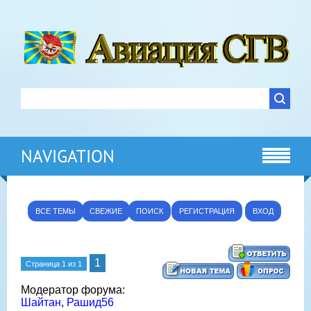
NAVIGATION
ВСЕ ТЕМЫ
СВЕЖИЕ
ПОИСК
РЕГИСТРАЦИЯ
ВХОД
1
Страница
1
из
1
Модератор форума:
Шайтан
,
Рашид56