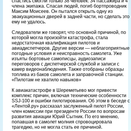
спастись смогли только 38 человек: 34 пассажира и 4
члена экипажа. Спасая людей, погиб бортпроводник
Максим Моисеев. Он пытался открыть одну из
эвакуационных дверей в задней части, но сделать это
ему не удалось.
Следователи же говорят, что основной причиной, по
которой могла произойти катастрофа, стала
недостаточная квалификация пилотов и
авиадиспетчеров. Другие версии — неблагоприятные
погодные условия и неисправность самолета. Уже
изъяты бортовые самописцы, аудиозаписи
переговоров с диспетчерской службой и записи с
камер видеонаблюдения. Также отобраны образцы
топлива из баков самолета и заправочной станции.
«Пилотам не хватило навыков»
К авиакатастрофе в Шереметьево мог привести
комплекс причин, включая технические особенности
SSJ-100 и ошибки пилотирования. Об этом в беседе с
«Лентой.ру» рассказал заслуженный пилот России,
член комиссии при президенте России по вопросам
развития авиации Юрий Сытник. По его мнению,
попавшая в самолет молния спровоцировала
трагедию, но не могла стать ее причиной.