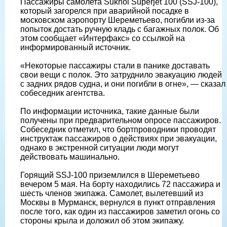
Пассажиры самолета Sukhoi Superjet 100 (SSJ-100),
который загорелся при аварийной посадке в
московском аэропорту Шереметьево, погибли из-за
попыток достать ручную кладь с багажных полок. Об
этом сообщает «Интерфакс» со ссылкой на
информированный источник.
«Некоторые пассажиры стали в панике доставать
свои вещи с полок. Это затруднило эвакуацию людей
с задних рядов судна, и они погибли в огне», — сказал
собеседник агентства.
По информации источника, такие данные были
получены при предварительном опросе пассажиров.
Собеседник отметил, что бортпроводники проводят
инструктаж пассажиров о действиях при эвакуации,
однако в экстренной ситуации люди могут
действовать машинально.
Горящий SSJ-100 приземлился в Шереметьево
вечером 5 мая. На борту находились 72 пассажира и
шесть членов экипажа. Самолет, вылетевший из
Москвы в Мурманск, вернулся в пункт отправления
после того, как один из пассажиров заметил огонь со
стороны крыла и доложил об этом экипажу.