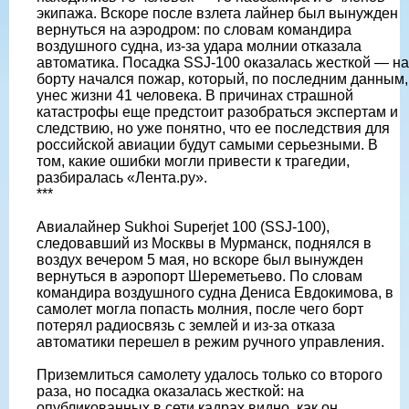
экипажа. Вскоре после взлета лайнер был вынужден
вернуться на аэродром: по словам командира
воздушного судна, из-за удара молнии отказала
автоматика. Посадка SSJ-100 оказалась жесткой — на
борту начался пожар, который, по последним данным,
унес жизни 41 человека. В причинах страшной
катастрофы еще предстоит разобраться экспертам и
следствию, но уже понятно, что ее последствия для
российской авиации будут самыми серьезными. В
том, какие ошибки могли привести к трагедии,
разбиралась «Лента.ру».
***
Авиалайнер Sukhoi Superjet 100 (SSJ-100),
следовавший из Москвы в Мурманск, поднялся в
воздух вечером 5 мая, но вскоре был вынужден
вернуться в аэропорт Шереметьево. По словам
командира воздушного судна Дениса Евдокимова, в
самолет могла попасть молния, после чего борт
потерял радиосвязь с землей и из-за отказа
автоматики перешел в режим ручного управления.
Приземлиться самолету удалось только со второго
раза, но посадка оказалась жесткой: на
опубликованных в сети кадрах видно, как он