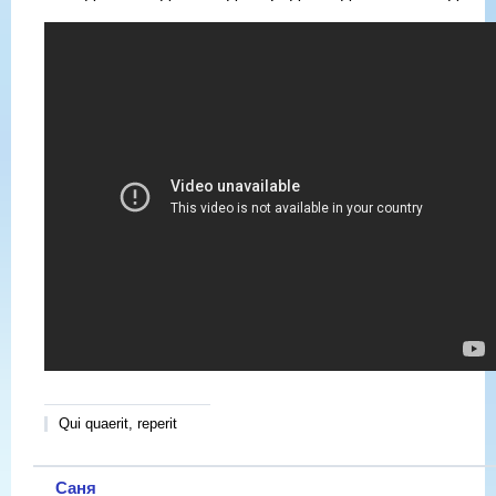
Qui quaerit, reperit
Саня