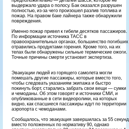
предположительно — деталей шасси, которое не
выдержало удара о полосу. Бак оказался разрушен
полностью, из-за чего произошел разлив топлива и
пожар. На правом баке лайнера также обнаружили
повреждения.
Именно пожар привел к гибели десятков пассажиров.
По информации источника ТАСС в
правоохранительных органах, большинство погибших
отравились продуктами горения. Кроме того, на их
телах были обнаружены сильные термические ожоги.
Точные причины смерти установит экспертиза.
Эвакуации людей из горящего самолета могли
помешать другие пассажиры, которые вместо того,
чтобы следовать указаниям экипажа и быстро
покинуть борт, старались забрать свои вещи — сумки
и чемоданы. Об этом говорят и источники СМИ, и
опубликованные в сети видеоролики, на которых
видно, как спасшиеся пассажиры идут по территории
аэропорта с чемоданами.
Сообщалось, что эвакуация завершилась за 55 секунд
вместо положенных по нормативу 90, однако