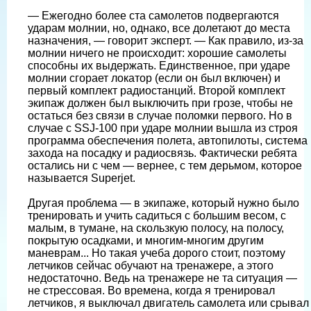
— Ежегодно более ста самолетов подвергаются
ударам молнии, но, однако, все долетают до места
назначения, — говорит эксперт. — Как правило, из-за
молнии ничего не происходит: хорошие самолеты
способны их выдержать. Единственное, при ударе
молнии сгорает локатор (если он был включен) и
первый комплект радиостанций. Второй комплект
экипаж должен был выключить при грозе, чтобы не
остаться без связи в случае поломки первого. Но в
случае с SSJ-100 при ударе молнии вышла из строя
программа обеспечения полета, автопилоты, система
захода на посадку и радиосвязь. Фактически ребята
остались ни с чем — вернее, с тем дерьмом, которое
называется Superjet.
Другая проблема — в экипаже, который нужно было
тренировать и учить садиться с большим весом, с
малым, в тумане, на скользкую полосу, на полосу,
покрытую осадками, и многим-многим другим
маневрам... Но такая учеба дорого стоит, поэтому
летчиков сейчас обучают на тренажере, а этого
недостаточно. Ведь на тренажере не та ситуация —
не стрессовая. Во времена, когда я тренировал
летчиков, я выключал двигатель самолета или срывал