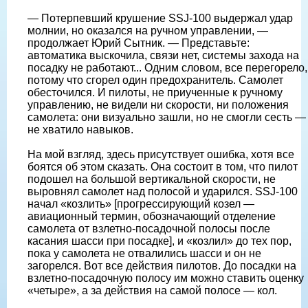
— Потерпевший крушение SSJ-100 выдержал удар
молнии, но оказался на ручном управлении, —
продолжает Юрий Сытник. — Представьте:
автоматика выскочила, связи нет, системы захода на
посадку не работают... Одним словом, все перегорело,
потому что сгорел один предохранитель. Самолет
обесточился. И пилоты, не приученные к ручному
управлению, не видели ни скорости, ни положения
самолета: они визуально зашли, но не смогли сесть —
не хватило навыков.
На мой взгляд, здесь присутствует ошибка, хотя все
боятся об этом сказать. Она состоит в том, что пилот
подошел на большой вертикальной скорости, не
выровнял самолет над полосой и ударился. SSJ-100
начал «козлить» [прогрессирующий козел —
авиационный термин, обозначающий отделение
самолета от взлетно-посадочной полосы после
касания шасси при посадке], и «козлил» до тех пор,
пока у самолета не отвалились шасси и он не
загорелся. Вот все действия пилотов. До посадки на
взлетно-посадочную полосу им можно ставить оценку
«четыре», а за действия на самой полосе — кол.