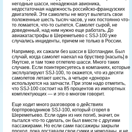
негодные шасси, ненадежная авионика,
недостаточная надежность российско-французских
двигателей. Эти самолеты не могут вылетать свои
положенные шесть тысяч часов, у них постоянно что-
то ломается, что-то сыпется. Самолет сырой, не
доведенный, над ним нужно еще работать. До
авиакатастрофы в Шереметьево с SSJ-100 уже
случались инциденты, причем не только в России.
Например, их сажали без шасси в Шотландии. Был
случай, когда самолет наехал на бруствер [насыпь] в
Якутске, и там тоже отлетело шасси. Много таких
случаев. Если поинтересуетесь в компаниях, которые
эксплуатируют SSJ-100, то окажется, что из десяти
самолетов летают шесть, а четыре «донора»
используются на запчасти. При этом надо отметить,
что SSJ-100 состоит на 85 процентов из импортных
комплектующих — и это о многом говорит.
Еще ходит много разговоров о действиях
бортпроводников SSJ-100, который сгорел в
Шереметьево. Если один из них погиб, значит, он
пытался что-то сделать, он был вместе с другими
пассажирами. Но если сами пассажиры закрыли
проход, пока доставали свои сумки и чемоданы, и не