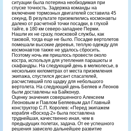
ситуации была потеряна необходимая при
спуске точность. Задержка команды на
включение тормозных двигателей составила 45
секунд. В результате приземлились космонавты
далеко от расчетной точки посадки, в глухой
тайге, в 180 км северо-западнее Перми.
Нашли их не сразу, поисковой службы, как
таковой, тогда еще не было. Посадке вертолетов
помешали высокие деревья, теплую одежду для
космонавтов также не удалось сбросить.
Поэтому ночь им пришлось провести около
костра, используя для утепления парашюты и
скафандры. На следующий день в мелколесье, в
нескольких километрах от места приземления
экипажа, спустился десант спасателей,
расчистивший пло щадку для небольшого
вертолета. На следующий день Беляев и Леонов
были доставлены на Байконур.
Оценку значения совершенного Алексеем
Леоновым и Павлом Беляевым дал Главный
конструктор С.П. Королев: «Перед экипажем
корабля «Восход-2» была поставлена
труднейшая, качественно иная, чем в
предыдущих полетах, задача. От ее успешного
решения зависело дальнейшее развитие