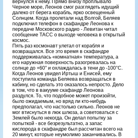
вернулся к нему. Прямо внизу проплывало
Черное море, Леонов смог разглядеть идущий
далеко от берега корабль, ярко освещенный
Солнцем. Когда пролетали над Волгой, Беляев
подключил телефон в скафандре Леонова к
передаче Московского радио - Левитан читал
сообщение ТАСС о выходе человека в открытый
космос.
Пять раз космонавт улетал от корабля и
возвращался. Все это время в скафандре
поддерживалась «комнатная» температyра, а
его наружная поверхность разогревалась на
солнце до +60° и охлаждалась в тени до -100°С.
Когда Леонов увидел Иртыш и Енисей, ему
поступила команда Беляева возвращаться в
кабину, но сделать это оказалось непросто. Дело
в том, что в вакууме скафандр Леонова
раздулся. То, что подобное может произойти,
было ожидаемым, но вряд ли кто-нибудь
предполагал, что настолько сильно. Леонов не
мог втиснуться в люк шлюза, а советоваться с
Землей было некогда. Он делал попытку за
попыткой - все безрезультатно, а запас
кислорода в скафандре был рассчитан всего на
20 минут, которые неумолимо заканчивались. В