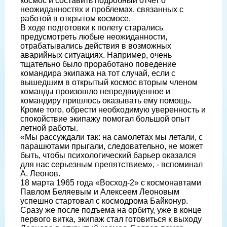
космос и составить подробный отчет о
неожиданностях и проблемах, связанных с
работой в открытом космосе.
В ходе подготовки к полету старались
предусмотреть любые неожиданности,
отрабатывались действия в возможных
аварийных ситуациях. Например, очень
тщательно было проработано поведение
командира экипажа на тот случай, если с
вышедшим в открытый космос вторым членом
команды произошло непредвиденное и
командиру пришлось оказывать ему помощь.
Кроме того, обрести необходимую уверенность и
спокойствие экипажу помогал большой опыт
летной работы.
«Мы рассуждали так: на самолетах мы летали, с
парашютами прыгали, следовательно, не может
быть, чтобы психологический барьер оказался
для нас серьезным препятствием», - вспоминал
А. Леонов.
18 марта 1965 года «Восход-2» с космонавтами
Павлом Беляевым и Алексеем Леоновым
успешно стартовал с космодрома Байконур.
Сразу же после подъема на орбиту, уже в конце
первого витка, экипаж стал готовиться к выходу