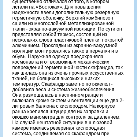
существенно отличался от того, в котором
летали на «Востоках». Для повышения
надежности ввели дополнительную резервную
герметичную оболочку. Верхний комбинезон
сшили из многослойной металлизированной
ткани - экранно-вакуумной изоляции. По сути он
представлял собой термос, состоящий из
нескольких слоев пластиковой пленки, покрытой
алюминием. Прокладки из экранно-вакуумной
изоляции монтировались также в перчатки и в
обувь. Наружная одежда предохраняла
космонавта и от возможных механических
повреждений герметичной части скафандра, так
как шилась она из очень прочных искусственных
тканей, не боящихся высоких и низких
температур. Скафандр заметно потяжелел -
добавила веса и система жизнеобеспечения.
Она размещалась в наспинном ранце и
включала кроме системы вентиляции еще два 2-
литровых баллона с кислородом. На корпусе
ранца крепился штуцер для их заправки и
окошко манометра для контроля за давлением.
На случай нештатной ситуации в шлюзовой
камере имелась резервная кислородная
система, соединяемая со скафандром при