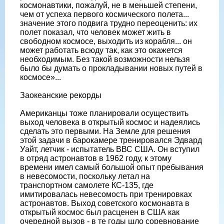
космонавтики, пожалуй, не в меньшей степени,
чем от успеха первого космического полета...
значение этого подвига трудно переоценить: их
полет показал, что человек может жить в
свободном космосе, выходить из корабля... он
может работать всюду так, как это окажется
необходимым. Без такой возможности нельзя
было бы думать о прокладывании новых путей в
космосе»...
Заокеанские рекорды
Американцы тоже планировали осуществить
выход человека в открытый космос и надеялись
сделать это первыми. На Земле для решения
этой задачи в барокамере тренировался Эдвард
Уайт, летчик - испытатель ВВС США. Он вступил
в отряд астронавтов в 1962 году, к этому
времени имел самый большой опыт пребывания
в невесомости, поскольку летал на
транспортном самолете КС-135, где
имитировалась невесомость при тренировках
астронавтов. Выход советского космонавта в
открытый космос был расценен в США как
очередной вызов - в те годы шло соревнование