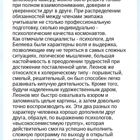
при полном взаимопонимании, доверии и
уверенности друг в друге. При распределении
обязанностей между членами экипажа
учитывали не столько профессиональную
подготовку, сколько индивидуально -
психологические качества космонавтов.
Как отмечали специалисты - психологи, для
Беляева были характерны воля и выдержка,
позволяющие ему не теряться в самых сложных
ситуациях, логическое мышление, большая
настойчивость в преодолении трудностей при
достижении поставленной цели. Леонов же
относился к холерическому типу - порывистый,
смелый, решительный, он был способен легко
развивать кипучую деятельность. Кроме того,
будучи наделенным художественным даром,
Леонов мог быстро охватывать взором и
запоминать целые картины, а затем довольно
точно воспроизводить их. Эти два разных по
характеру человека хорошо дополняли друг
друга, образуя, по выражению психологов,
«высокосоеместимую группу», которая
действительно смогла успешно выполнить
сложную программу по выходу в открытый