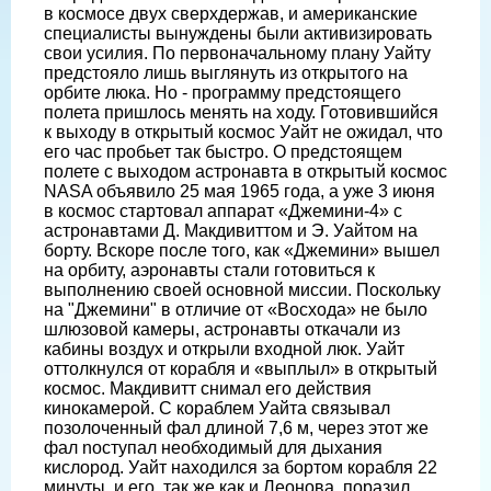
в космосе двух сверхдержав, и американские
специалисты вынуждены были активизировать
свои усилия. По первоначальному плану Уайту
предстояло лишь выглянуть из открытого на
орбите люка. Но - программу предстоящего
полета пришлось менять на ходу. Готовившийся
к выходу в открытый космос Уайт не ожидал, что
его час пробьет так быстро. О предстоящем
полете с выходом астронавта в открытый космос
NASA объявило 25 мая 1965 года, а уже 3 июня
в космос стартовал аппарат «Джемини-4» с
астронавтами Д. Макдивиттом и Э. Уайтом на
борту. Вскоре после того, как «Джемини» вышел
на орбиту, аэронавты стали готовиться к
выполнению своей основной миссии. Поскольку
на "Джемини" в отличие от «Восхода» не было
шлюзовой камеры, астронавты откачали из
кабины воздух и открыли входной люк. Уайт
оттолкнулся от корабля и «выплыл» в открытый
космос. Макдивитт снимал его действия
кинокамерой. С кораблем Уайта связывал
позолоченный фал длиной 7,6 м, через этот же
фал nocтyпaл необходимый для дыхания
кислород. Уайт находился за бортом корабля 22
минуты, и его, так же как и Леонова, поразил