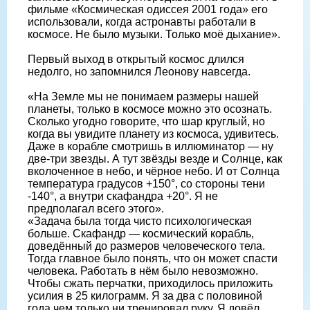
фильме «Космическая одиссея 2001 года» его
использовали, когда астронавты работали в
космосе. Не было музыки. Только моё дыхание».
Первый выход в открытый космос длился
недолго, но запомнился Леонову навсегда.
«На Земле мы не понимаем размеры нашей
планеты, только в космосе можно это осознать.
Сколько угодно говорите, что шар круглый, но
когда вы увидите планету из космоса, удивитесь.
Даже в корабле смотришь в иллюминатор — ну
две-три звезды. А тут звёзды везде и Солнце, как
вколоченное в небо, и чёрное небо. И от Солнца
температура градусов +150°, со стороны тени
-140°, а внутри скафандра +20°. Я не
предполагал всего этого».
«Задача была тогда чисто психологическая
больше. Скафандр — космический корабль,
доведённый до размеров человеческого тела.
Тогда главное было понять, что он может спасти
человека. Работать в нём было невозможно.
Чтобы сжать перчатки, приходилось приложить
усилия в 25 килограмм. Я за два с половиной
года чем только ни тренировал руку. Я довёл