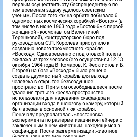
первым осуществить эту беспрецедентную по
тем временам задачу удалось советским
ученым. После того как на орбите побывало 6
одноместных космических кораблей «Восток» (в
том числе в июне 1963 года «Восток-6» с первой
женщиной - космонавтом Валентиной
Терешковой), конструкторское бюро под
руководством С.П. Королева приступило к
созданию нового трехместного корабля
«Восход». Одновременно с подготовкой полета
экипажа из трех человек (его осуществили 12-13
октября 1964 года В. Комаров, К. Феоктистов и Б.
Егоров) на базе «Восхода» было решено
создать двухместный корабль для выхода
человека в открытое безвоздушное
пространство. При этом освободившееся после
удаления третьего кресла пространство
использовали для надевания скафандра и
организации входа в шлюзовую камеру, который
был врезан в основной люк корабля.
Поначалу предполагалась «постановка
эксперимента по разгерметизации контейнера с
заключенным в нем животным, находящимся в
скафандре. После разгерметизации животное
будет выдвинуто (или совершит