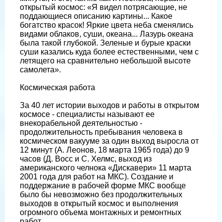
открытый космос: «Я видел потрясающие, не
поддающиеся описанию картины... Какое
богатство красок! Яркие цвета неба сменялись
видами облаков, суши, океана... Лазурь океана
была такой глубокой. Зеленые и бурые краски
суши казались куда более естественными, чем с
летящего на сравнительно небольшой высоте
самолета».
Космическая работа
За 40 лет истории выходов и работы в открытом
космосе - специалисты называют ее
внекорабельной деятельностью -
продолжительность пребывания человека в
космическом вакууме за один выход выросла от
12 минут (А. Леонов, 18 марта 1965 года) до 9
часов (Д. Восс и С. Хелмс, выход из
американского челнока «Дискавери» 11 марта
2001 года для работ на МКС). Создание и
поддержание в рабочей форме МКС вообще
было бы невозможно без продолжительных
выходов в открытый космос и выполнения
огромного объема монтажных и ремонтных
работ.