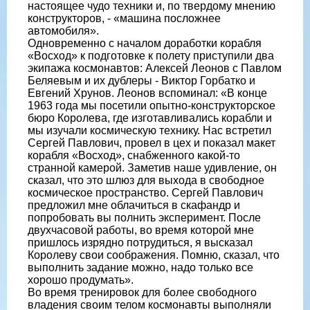
настоящее чудо техники и, по твердому мнению
конструкторов, - «машина посложнее
автомобиля».
Одновременно с началом доработки корабля
«Восход» к подготовке к полету приступили два
экипажа космонавтов: Алексей Леонов с Павлом
Беляевым и их дублеры - Виктор Горбатко и
Евгений Хрунов. Леонов вспоминал: «В конце
1963 года мы посетили опытно-конструкторское
бюро Королева, где изготавливались корабли и
мы изучали космическую технику. Нас встретил
Сергей Павлович, провел в цех и показал макет
корабля «Восход», снабженного какой-то
странной камерой. Заметив наше удивление, он
сказал, что это шлюз для выхода в свободное
космическое пространство. Сергей Павлович
предложил мне облачиться в скафандр и
попробовать вы полнить эксперимент. После
двухчасовой работы, во время которой мне
пришлось изрядно потрудиться, я высказал
Королеву свои соображения. Помню, сказал, что
выполнить задание можно, надо только все
хорошо продумать».
Во время тренировок для более свободного
владения своим телом космонавты выполняли