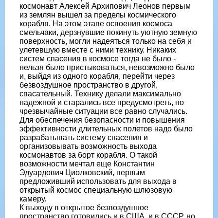
космонавт Алексей Архипович Леонов первым
из землян вышел за пределы космического
корабля. На этом этапе освоения космоса
смельчаки, дерзнувшие покинуть уютную земную
поверхность, могли надеяться только на себя и
улетевшую вместе с ними технику. Никаких
систем спасения в космосе тогда не было -
нельзя было пристыковаться, невозможно было
и, выйдя из одного корабля, перейти через
безвоздушное пространство в другой,
спасательный. Технику делали максимально
надежной и старались все предусмотреть, но
чрезвычайные ситуации все равно случались.
Для обеспечения безопасности и повышения
эффективности длительных полетов надо было
разрабатывать систему спасения и
организовывать возможность выхода
космонавтов за борт корабля. О такой
возможности мечтал еще Константин
Эдуардович Циолковский, первым
предложивший использовать для выхода в
открытый космос специальную шлюзовую
камеру.
К выходу в открытое безвоздушное
пространство готовились и в США, и в СССР, но