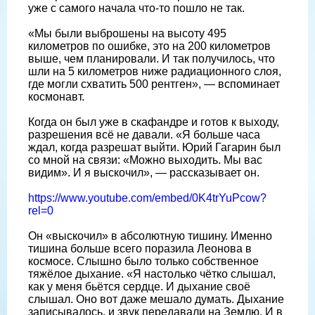
уже с самого начала что-то пошло не так.
«Мы были выброшены на высоту 495
километров по ошибке, это на 200 километров
выше, чем планировали. И так получилось, что
шли на 5 километров ниже радиационного слоя,
где могли схватить 500 рентген», — вспоминает
космонавт.
Когда он был уже в скафандре и готов к выходу,
разрешения всё не давали. «Я больше часа
ждал, когда разрешат выйти. Юрий Гагарин был
со мной на связи: «Можно выходить. Мы вас
видим». И я выскочил», — рассказывает он.
https://www.youtube.com/embed/0K4trYuPcow?
rel=0
Он «выскочил» в абсолютную тишину. Именно
тишина больше всего поразила Леонова в
космосе. Слышно было только собственное
тяжёлое дыхание. «Я настолько чётко слышал,
как у меня бьётся сердце. И дыхание своё
слышал. Оно вот даже мешало думать. Дыхание
записывалось, и звук передавали на Землю. И в