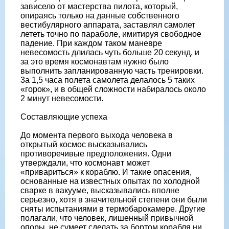
зависело от мастерства пилота, который,
опираясь только на данные собственного
вестибулярного аппарата, заставлял самолет
лететь точно по параболе, имитируя свободное
падение. При каждом таком маневре
невесомость длилась чуть больше 20 секунд, и
за это время космонавтам нужно было
выполнить запланированную часть тренировки.
3а 1,5 часа полета самолета делалось 5 таких
«горок», и в общей сложности набиралось около
2 минут невесомости.
Составляющие успеха
До момента первого выхода человека в
открытый космос высказывались
противоречивые предположения. Одни
утверждали, что космонавт может
«привариться» к кораблю. И такие опасения,
основанные на известных опытах по холодной
сварке в вакууме, высказывались вполне
серьезно, хотя в значительной степени они были
сняты испытаниями в термобарокамере. Другие
полагали, что человек, лишенный привычной
опоры, не сумеет сделать за бортом корабля ни