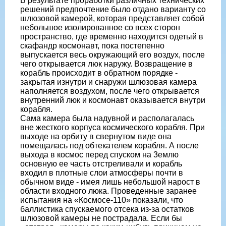
В результате проработки различных технических
решений предпочтение было отдано варианту со
шлюзовой камерой, которая представляет собой
небольшое изолированное со всех сторон
пространство, где временно находится одетый в
скафандр космонавт, пока постепенно
выпускается весь окружающий его воздух, после
чего открывается люк наружу. Возвращение в
корабль происходит в обратном порядке -
закрытая изнутри и снаружи шлюзовая камера
наполняется воздухом, после чего открывается
внутренний люк и космонавт оказывается внутри
корабля.
Сама камера была надувной и располагалась
вне жесткого корпуса космического корабля. При
выходе на орбиту в свернутом виде она
помещалась под обтекателем корабля. А после
выхода в космос перед спуском на 3емлю
основную ее часть отстреливали и корабль
входил в плотные слои атмосферы почти в
обычном виде - имея лишь небольшой нарост в
области входного люка. Проведенные заранее
испытания на «Космосе-110» показали, что
баллистика спускаемого отсека из-за остатков
шлюзовой камеры не пострадала. Если бы