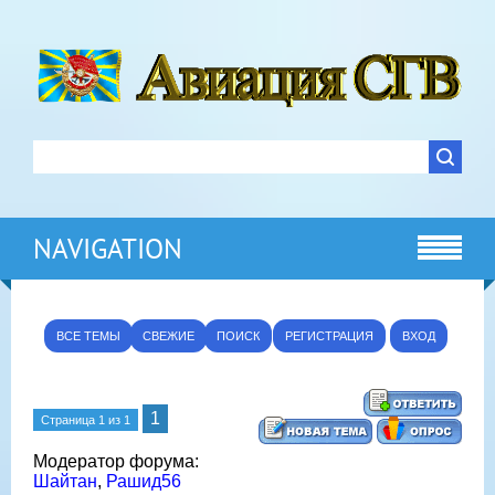
NAVIGATION
ВСЕ ТЕМЫ
СВЕЖИЕ
ПОИСК
РЕГИСТРАЦИЯ
ВХОД
1
Страница
1
из
1
Модератор форума:
Шайтан
,
Рашид56