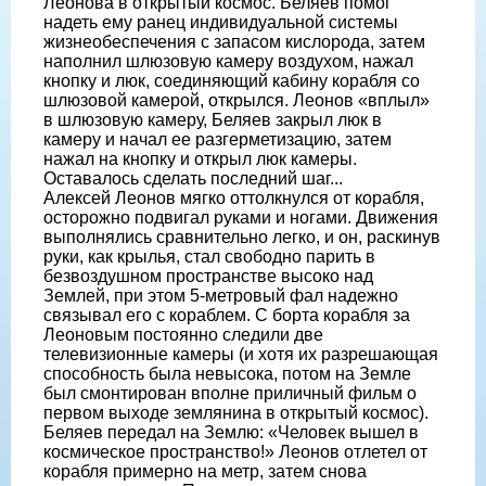
Леонова в открытый космос. Беляев помог
надеть ему ранец индивидуальной системы
жизнеобеспечения с запасом кислорода, затем
наполнил шлюзовую камеру воздухом, нажал
кнопку и люк, соединяющий кабину корабля со
шлюзовой камерой, открылся. Леонов «вплыл»
в шлюзовую камеру, Беляев закрыл люк в
камеру и начал ее разгерметизацию, затем
нажал на кнопку и открыл люк камеры.
Оставалось сделать последний шаг...
Алексей Леонов мягко оттолкнулся от корабля,
осторожно подвигал руками и ногами. Движения
выполнялись сравнительно легко, и он, раскинув
руки, как крылья, стал свободно парить в
безвоздушном пространстве высоко над
Землей, при этом 5-метровый фал надежно
связывал его с кораблем. С борта корабля за
Леоновым постоянно следили две
телевизионные камеры (и хотя их разрешающая
способность была невысока, потом на Земле
был смонтирован вполне приличный фильм о
первом выходе землянина в открытый космос).
Беляев передал на Землю: «Человек вышел в
космическое пространство!» Леонов отлетел от
корабля примерно на метр, затем снова