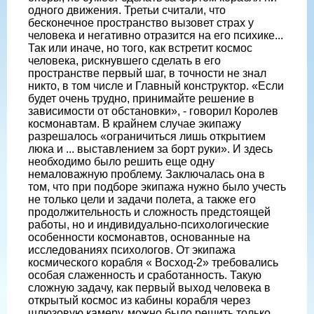
одного движения. Третьи считали, что
бесконечное пространство вызовет страх у
человека и негативно отразится на его психике...
Так или иначе, но того, как встретит космос
человека, рискнувшего сделать в его
пространстве первый шаг, в точности не знал
никто, в том числе и Главный конструктор. «Если
будет очень трудно, принимайте решение в
зависимости от обстановки», - говорил Королев
космонавтам. В крайнем случае экипажу
разрешалось «ограничиться лишь открытием
люка и ... выставлением за борт руки». И здесь
необходимо было решить еще одну
немаловажную проблему. Заключалась она в
том, что при подборе экипажа нужно было учесть
не только цели и задачи полета, а также его
продолжительность и сложность предстоящей
работы, но и индивидуально-психологические
особенности космонавтов, основанные на
исследованиях психологов. От экипажа
космического корабля « Восход-2» требовались
особая слаженность и сработанность. Такую
сложную задачу, как первый выход человека в
открытый космос из кабины корабля через
шлюзовую камеру, можно было решить только