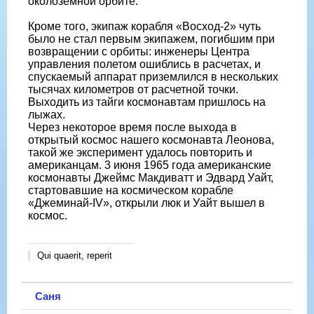
околоземной орбите.
Кроме того, экипаж корабля «Восход-2» чуть
было не стал первым экипажем, погибшим при
возвращении с орбиты: инженеры Центра
управления полетом ошиблись в расчетах, и
спускаемый аппарат приземлился в нескольких
тысячах километров от расчетной точки.
Выходить из тайги космонавтам пришлось на
лыжах.
Через некоторое время после выхода в
открытый космос нашего космонавта Леонова,
такой же эксперимент удалось повторить и
американцам. 3 июня 1965 года американские
космонавты Джеймс Макдиватт и Эдвард Уайт,
стартовавшие на космическом корабле
«Джеминай-IV», открыли люк и Уайт вышел в
космос.
Qui quaerit, reperit
Саня