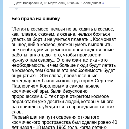
Дата: Воскресенье, 15 Марта 2015, 18:04:46 | Сообщение #
3
Без права на ошибку
"Летая в космосе, нельзя не выходить в космос,
как, плавая, скажем, в океане, нельзя бояться
упасть за борт и не учиться плавать... Космонавт,
вышедший в космос, должен уметь выполнить
все необходимые ремонтно-производственные
работы, вплоть до того, чтобы произвести
нужную там сварку... Это не фантастика - это
необходимость, и чем больше люди будут летать
в космосе, тем больше эта необходимость будет
ощущаться". Эти слова, произнесенные
легендарным Главным конструктором Сергеем
Павловичем Королевым в самом начале
космической эры, были безусловно
пророческими. С тех пор в открытом космосе
поработали уже десятки людей, которым много
раз пришлось убедиться в справедливости этих
слов.
Первый шаг на пути освоения открытого
космического пространства был сделан ровно 40
лет назад - 18 марта 1965 года, когда летчик-