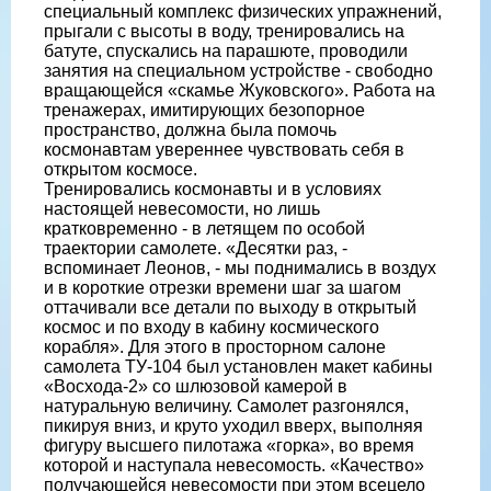
специальный комплекс физических упражнений,
прыгали с высоты в воду, тренировались на
батуте, спускались на парашюте, проводили
занятия на специальном устройстве - свободно
вращающейся «скамье Жуковского». Работа на
тренажерах, имитирующих безопорное
пространство, должна была помочь
космонавтам увереннее чувствовать себя в
открытом космосе.
Тренировались космонавты и в условиях
настоящей невесомости, но лишь
кратковременно - в летящем по особой
траектории самолете. «Десятки раз, -
вспоминает Леонов, - мы поднимались в воздух
и в короткие отрезки времени шаг за шагом
оттачивали все детали по выходу в открытый
космос и по входу в кабину космического
корабля». Для этого в просторном салоне
самолета ТУ-104 был установлен макет кабины
«Восхода-2» со шлюзовой камерой в
натуральную величину. Самолет разгонялся,
пикируя вниз, и круто уходил вверх, выполняя
фигуру высшего пилотажа «горка», во время
которой и наступала невесомость. «Качество»
получающейся невесомости при этом всецело