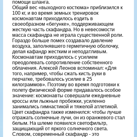
помощи шланга.
Общий вес «выходного костюма» приблизился к
100 кг, и во время земных тренировок
космонавтам приходилось ездить в
своеобразном «бегунке», поддерживающем
жесткую часть скафандра. Но в невесомости
масса скафандра не играла существенной роли.
Гораздо больше помех создавало давление
воздуха, заполнявшего герметичную оболочку,
делая кафандр жестким и неподатливым.
Космонавтам приходилось с усилием
преодолевать сопротивление собственного
облачения. Алексей Леонов вспоминал: «Для
того, например, чтобы сжать кисть руки в
перчатке, требовалось усилие в 25
килограммов». Поэтому во время подготовки к
полету физической форме придавалось особое
значение: космонавты совершали ежедневные
кроссы или лыжные пробежки, усиленно
занимались гимнастикой и тяжелой атлетикой.
Цвет скафандра также изменился: чтобы лучше
отражать солнечные лучи, он из оранжевого стал
белым. На шлеме появился светофильтр,
защищающий от яркого солнечного света.
Словом, современный скафандр - это