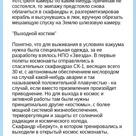
«отстрел» камеры по каким-нибудь причинам не
состоялся, то экипажу предстояло снова
облачиться в скафандры и, разгерметизировав
корабль и высунувшись в люк, вручную обрезать
мешающую спуску на Землю шлюзовую камеру.
"Выходной костюм"
Понятно, что для выживания в условиях вакуума
нужна была специальная одежда, за ее
разработку взялось НПО «Звезда». В первые
полеты космонавты отправлялись в
спасательных скафандрах СК-1, весящих всего
30 кг, с автономным обеспечением кислородом
на случай какой-нибудь аварии и так
называемой положительной плавучестью - на
случай, если вместо приземления произойдет
приводнение. Но для выхода в космос и
активной работы там были нужны
принципиально другие «костюмы», с более
мощной системой жизнеобеспечения,
терморегуляции и защиты от солнечной
радиации и космического холода.
Скафандр «Беркут», в котором тренировались и
выходили в открытый космос космонавты,