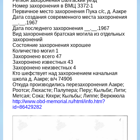
Регион захоронения Валгаский уезд
Номер захоронения в ВМЦ З372-1
Первичное место захоронения Пука с/с, д. Аакре
Дата создания современного места захоронения
__.__.1967
Дата последнего захоронения __.__.1967
Вид захоронения братская могила из отдельных
захоронений
Состояние захоронения хорошее
Количество могил 1
Захоронено всего 47
Захоронено известных 43
Захоронено неизвестных 4
Кто шефствует над захоронением начальная
школа д. Аакре; в/ч 74906
Откуда производились перезахоронения Аакре;
Роотси; Люхасте; Палупера; Перу; Кыльби; Лити;
Метсая; Сока; Кяхри; Кыльбы; Липпе; Верюкюла
http://www.obd-memorial.ru/html/info.htm?
id=86429282