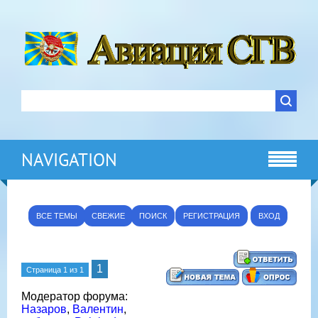
NAVIGATION
ВСЕ ТЕМЫ
СВЕЖИЕ
ПОИСК
РЕГИСТРАЦИЯ
ВХОД
1
Страница
1
из
1
Модератор форума:
Назаров
,
Валентин
,