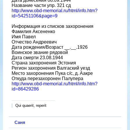
Дата донесения 08.09.1944
Название части упр. 321 сд
http://www.obd-memorial.ru/html/info.htm?
id=54251106&page=9
Информация из списков захоронения
Фамилия Аксененко
Имя Павел
Отчество Андреевич
Дата рождения/Возраст __.__.1926
Воинское звание рядовой
Дата смерти 23.08.1944
Страна захоронения Эстония
Регион захоронения Валгаский уезд
Место захоронения Пука с/с, д. Аакре
Откуда перезахоронен Палупера
http://www.obd-memorial.ru/html/info.htm?
id=86429286
Qui quaerit, reperit
Саня