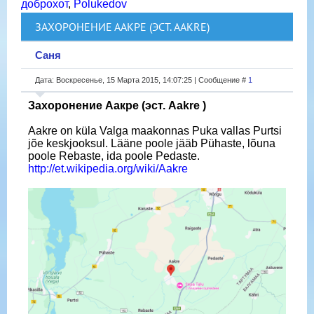
доброхот
,
Polukedov
ЗАХОРОНЕНИЕ ААКРЕ (ЭСТ. AAKRE)
Саня
Дата: Воскресенье, 15 Марта 2015, 14:07:25 | Сообщение #
1
Захоронение Аакре (эст. Aakre )
Aakre on küla Valga maakonnas Puka vallas Purtsi
jõe keskjooksul. Lääne poole jääb Pühaste, lõuna
poole Rebaste, ida poole Pedaste.
http://et.wikipedia.org/wiki/Aakre