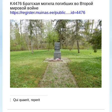
K4476 Братская могила погибших во Второй
мировой войне
https://register.muinas.ee/public.....id=4476
Qui quaerit, reperit