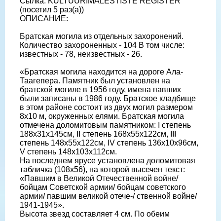
Сылка: KULTUURIMÄLESTISTE REGISTER
(посетил 5 раз(а))
ОПИСАНИЕ:
Братская могила из отдельных захоронений.
Количество захороненных - 104 В том числе:
известных - 78, неизвестных - 26.
«Братская могила находится на дороге Ала-
Таагепера. Памятник был установлен на
братской могиле в 1956 году, имена павших
были записаны в 1986 году. Братское кладбище
в этом районе состоит из двух могил размером
8х10 м, окруженных елями. Братская могила
отмечена доломитовым памятником: I степень
188x31x145см, II степень 168x55x122см, III
степень 148x55x122см, IV степень 136x10x96см,
V степень 148x103x112см.
На последнем ярусе установлена доломитовая
табличка (108х56), на которой высечен текст:
«Павшим в Великой Отечественной войне/
бойцам Советской армии/ бойцам советского
армии/ павшим великой отече-/ ственной войне/
1941-1945».
Высота звезд составляет 4 см. По обеим