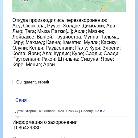
Откуда производились перезахоронения:
Асу; Сюркюла; Руузе; Холдре; Димбажи; Ара;
Лыо; Тага; Мыза Паткю[...]; Ахли; Мяэни;
Лейваксе; Выпей; Тэуциостра; Мунна; Тальма;
Кяру; Махмед; Каяна; Каметис; Мулли; Касику;
Олуни; Кенди; Раудсепани; Палу; Куря; Зярени;
Колга; Ярви; Ала; Курдис; Куре; Саады; Саади;
Раутсепани; Ракон; Штильна; Симуна; Ярве;
Кяре; Мениэ; Арви
Qui quaerit, reperit
Саня
Дата: Вторник, 07 Января 2020, 11:48:44 | Сообщение #
2
Информация о захоронении
ID 86429330