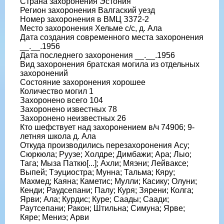
Страна захоронения Эстония
Регион захоронения Валгаский уезд
Номер захоронения в ВМЦ З372-2
Место захоронения Хельме с/с, д. Ала
Дата создания современного места захоронения
__.__.1956
Дата последнего захоронения __.__.1956
Вид захоронения братская могила из отдельных
захоронений
Состояние захоронения хорошее
Количество могил 1
Захоронено всего 104
Захоронено известных 78
Захоронено неизвестных 26
Кто шефствует над захоронением в/ч 74906; 9-
летняя школа д. Ала
Откуда производились перезахоронения Асу;
Сюркюла; Руузе; Холдре; Димбажи; Ара; Лыо;
Тага; Мыза Паткю[...]; Ахли; Мяэни; Лейваксе;
Выпей; Тэуциостра; Мунна; Тальма; Кяру;
Махмед; Каяна; Каметис; Мулли; Касику; Олуни;
Кенди; Раудсепани; Палу; Куря; Зярени; Колга;
Ярви; Ала; Курдис; Куре; Саады; Саади;
Раутсепани; Ракон; Штильна; Симуна; Ярве;
Кяре; Мениэ; Арви