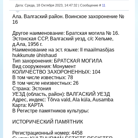
Дата: Среда, 18 Октября 2023, 14:47:32 | Сообщение #
11
Ала. Валгаский район. Воинское захоронение №
16
Другое наименование: Братская могила № 16.
Эстонская ССР, Валгаский уезд, с/с Хельме,
д.Ала, 1956 г.
Наименование на эст. языке: II maailmasõjas
hukkunute ühishaud
Тип захоронения: БРАТСКАЯ МОГИЛА
Вид сооружения: Монумент
КОЛИЧЕСТВО ЗАХОРОНЕННЫХ: 104
В том числе известных: 78
В том числе неизвестных: 26
Страна: Эстония
УЕЗД (область, район): ВАЛГАСКИЙ УЕЗД
Адрес, индекс: Tõrva vald, Ala küla, Ausamba
Карта: КАРТА
В Регистре памятников культуры:
ИСТОРИЧЕСКИЙ ПАМЯТНИК
Регистрационный номер: 4458