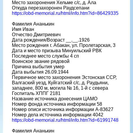
Место захоронения Хельме с/с, д. Ала
Откуда перезахоронен Раудсепани
https://obd-memorial.ru/html/info.htm?id=86429335
Фамилия Ананькин
Имя Иван
Отчество Дмитриевич
Дата рождения/Возраст __.__.1926
Место рождения г. Абакан, ул. Пролетарская, 3
Дата и место призыва Минуильский РВК
Последнее место службы 4 сп
Воинское звание рядовой
Причина выбытия умер
Дата выбытия 26.09.1944
Первичное место захоронения Эстонская ССР,
Валгаский уезд, Куйгатский с/с, д. Раудьяни,
западнее, 800 м, могила № 16, 1-й с севера
Госпиталь ХППГ 2181
Название источника донесения ЦАМО
Номер фонда источника информации 58
Номер описи источника информации А-83627
Номер дела источника информации 4042
https://obd-memorial.ru/html/info.htm?id=61991748
Фамилия Ананькин