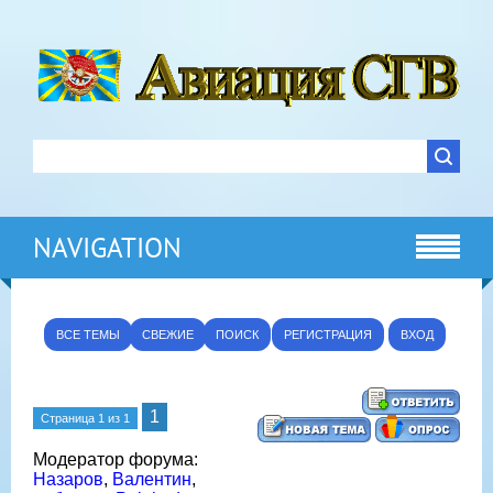
NAVIGATION
ВСЕ ТЕМЫ
СВЕЖИЕ
ПОИСК
РЕГИСТРАЦИЯ
ВХОД
1
Страница
1
из
1
Модератор форума:
Назаров
,
Валентин
,