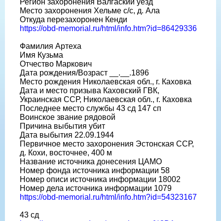
Регион захоронения Валгаский уезд
Место захоронения Хельме с/с, д. Ала
Откуда перезахоронен Кенди
https://obd-memorial.ru/html/info.htm?id=86429336
Фамилия Артеха
Имя Кузьма
Отчество Маркович
Дата рождения/Возраст __.__.1896
Место рождения Николаевская обл., г. Каховка
Дата и место призыва Каховский ГВК,
Украинская ССР, Николаевская обл., г. Каховка
Последнее место службы 43 сд 147 сп
Воинское звание рядовой
Причина выбытия убит
Дата выбытия 22.09.1944
Первичное место захоронения Эстонская ССР,
д. Кохи, восточнее, 400 м
Название источника донесения ЦАМО
Номер фонда источника информации 58
Номер описи источника информации 18002
Номер дела источника информации 1079
https://obd-memorial.ru/html/info.htm?id=54323167
43 сд