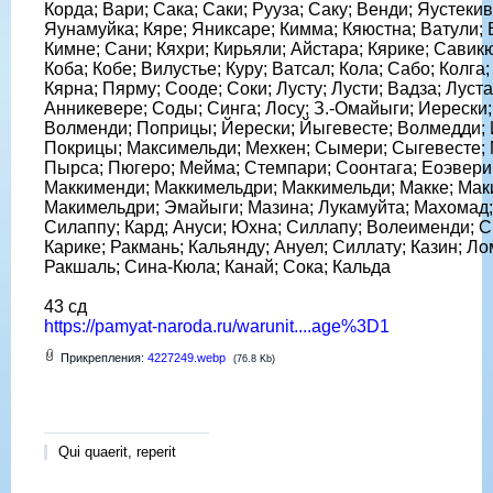
Корда; Вари; Сака; Саки; Рууза; Саку; Венди; Яустеки
Яунамуйка; Кяре; Яниксаре; Кимма; Кяюстна; Ватули; 
Кимне; Сани; Кяхри; Кирьяли; Айстара; Кярике; Савик
Коба; Кобе; Вилустье; Куру; Ватсал; Кола; Сабо; Колга; 
Кярна; Пярму; Сооде; Соки; Лусту; Лусти; Вадза; Луста
Анникевере; Соды; Синга; Лосу; З.-Омайыги; Иерески;
Волменди; Поприцы; Йерески; Йыгевесте; Волмедди; 
Покрицы; Максимельди; Мехкен; Сымери; Сыгевесте; 
Пырса; Пюгеро; Мейма; Стемпари; Соонтага; Еоэвери
Маккименди; Маккимельдри; Маккимельди; Макке; Ма
Макимельдри; Эмайыги; Мазина; Лукамуйта; Махомад;
Силаппу; Кард; Ануси; Юхна; Силлапу; Волеименди; С
Карике; Ракмань; Кальянду; Ануел; Силлату; Казин; Ло
Ракшаль; Сина-Кюла; Канай; Сока; Кальда
43 сд
https://pamyat-naroda.ru/warunit....age%3D1
Прикрепления:
4227249.webp
(76.8 Kb)
Qui quaerit, reperit