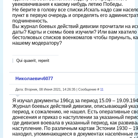
увековечивания к какому нибудь летию Победы.
Не берите в голову все списки.Искать надо сам насе
пункт в первую очередь и определять его администра
подчиненность.
Вы журнал боевых действий дивизии прочитали на и
даты? Карты и схемы боев изучили? Или вам хватило
бестолковых списков военкоматов чтобы приуныть, ка
нашему модератору?
Qui quaerit, reperit
Николаевич6077
Дата: Вторник, 08 Июня 2021, 14:26:35 | Сообщение #
11
Я изучал документы 196сд за период 15.09 – 19.09.194
Журнал боевых действий дивизии, описывающий ука
период, к сожалению, не нашел. Есть оперативные св
донесения и приказ о наступлении за указанный пери
где дивизия воевала в указанный период, как развива
наступление. По различным картам Эстонии 1930 – 194
находил, упоминающиеся в документах населённые п