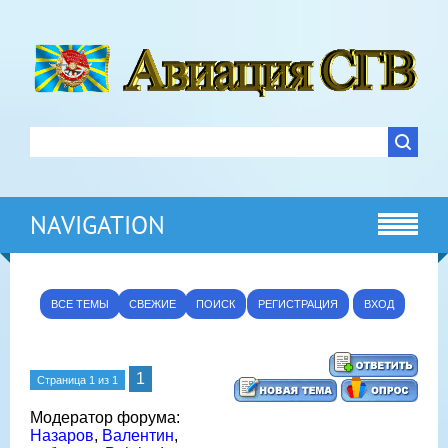
NAVIGATION
ВСЕ ТЕМЫ
СВЕЖИЕ
ПОИСК
РЕГИСТРАЦИЯ
ВХОД
1
Страница
1
из
1
Модератор форума:
Назаров
,
Валентин
,