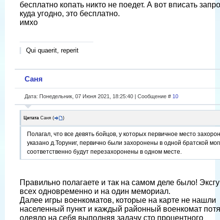
бесплатно копать никто не поедет. А вот вписать запр
куда угодно, это бесплатно.
имхо
Qui quaerit, reperit
Саня
Дата: Понедельник, 07 Июня 2021, 18:25:40 | Сообщение #
10
Цитата
Саня
(
)
Полагал, что все девять бойцов, у которых первичное место захоро
указано д.Торуниг, первично были захоронены в одной братской мог
соответственно будут перезахоронены в одном месте.
Правильно полагаете и так на самом деле было! Эксг
всех одновременно и на один мемориал.
Далее игры военкоматов, которые на карте не нашли
населенный пункт и каждый районный военкомат пот
одеяло на себя выполняя задачу сто процентного