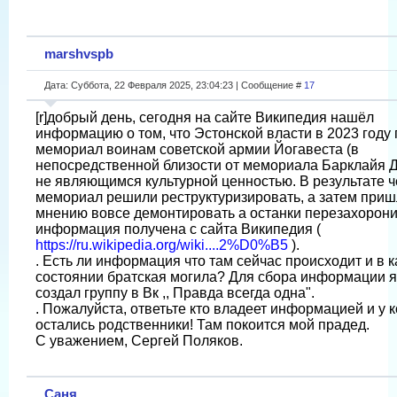
marshvspb
Дата: Суббота, 22 Февраля 2025, 23:04:23 | Сообщение #
17
[r]добрый день, сегодня на сайте Википедия нашёл
информацию о том, что Эстонской власти в 2023 году
мемориал воинам советской армии Йогавеста (в
непосредственной близости от мемориала Барклайя Д
не являющимся культурной ценностью. В результате ч
мемориал решили реструктуризировать, а затем приш
мнению вовсе демонтировать а останки перезахорон
информация получена с сайта Википедия (
https://ru.wikipedia.org/wiki....2%D0%B5
).
. Есть ли информация что там сейчас происходит и в 
состоянии братская могила? Для сбора информации я
создал группу в Вк ,, Правда всегда одна".
. Пожалуйста, ответьте кто владеет информацией и у к
остались родственники! Там покоится мой прадед.
С уважением, Сергей Поляков.
Саня