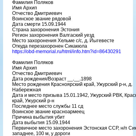
Фамилия Поляков
Имя Архип
Отчество Дмитриевич
Воинское звание рядовой
Дата смерти 15.09.1944
Страна захоронения Эстония
Регион захоронения Валгаский уезд
Место захоронения Хельме с/с, д. Йыгевесте
Откуда перезахоронен Сикакюла
https://obd-memorial.ru/html/info.htm?id=86430291
Фамилия Поляков
Имя Архип
Отчество Дмитриевич
Дата рождения/Возраст __.__.1898
Место рождения Красноярский край, Ужурский р-н, д.
Набережная
Дата и место призыва 15.01.1942, Ужурский РВК, Кра
край, Ужурский р-н
Последнее место службы 11 сд
Воинское звание красноармеец
Причина выбытия убит
Дата выбытия 15.09.1944
Первичное место захоронения Эстонская ССР, н/п Си
западнее, 100 м, у дороги