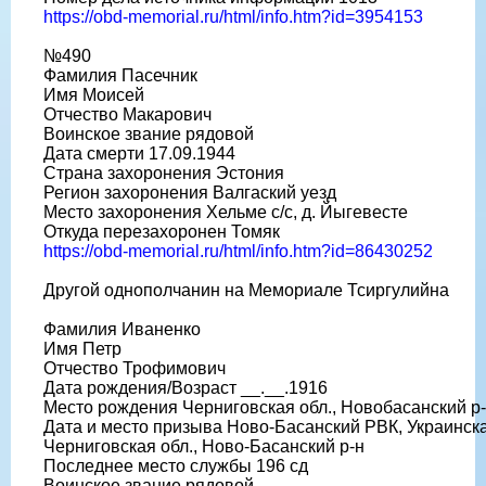
https://obd-memorial.ru/html/info.htm?id=3954153
№490
Фамилия Пасечник
Имя Моисей
Отчество Макарович
Воинское звание рядовой
Дата смерти 17.09.1944
Страна захоронения Эстония
Регион захоронения Валгаский уезд
Место захоронения Хельме с/с, д. Йыгевесте
Откуда перезахоронен Томяк
https://obd-memorial.ru/html/info.htm?id=86430252
Другой однополчанин на Мемориале Тсиргулийна
Фамилия Иваненко
Имя Петр
Отчество Трофимович
Дата рождения/Возраст __.__.1916
Место рождения Черниговская обл., Новобасанский р
Дата и место призыва Ново-Басанский РВК, Украинск
Черниговская обл., Ново-Басанский р-н
Последнее место службы 196 сд
Воинское звание рядовой