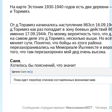
На карте Эстонии 1930-1940 годов есть две деревни 
и Торимяэ.
От д.Торамяэ начиналось наступление 863сп 16.09.194
д.Торимяэ как раз попадает в зону боевых действий 8
именно 17.09.1944г. По моему, вероятность того, что д
на самом деле это д.Торимяэ, несколько выше. Но всё
меняет сути. Понятно, что бойцы из этого района
перезахоранивались на Мемориале Йыгевесте и веро
того, что там перезахоронен мой дед очень высока.
Саня
,
Хотелось бы пояснений, что значит
Цитата
Саня
(
)
Пока идет перебор списков составленных военкоматами.
Сообщение отредактировал
Николаевич6077
-
Четверг, 1