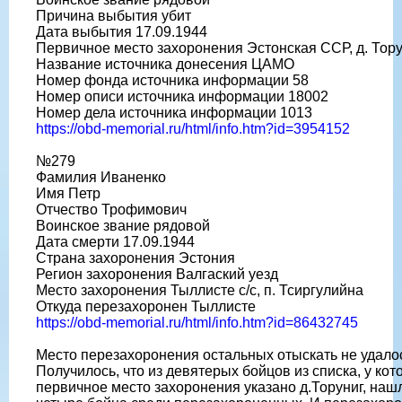
Причина выбытия убит
Дата выбытия 17.09.1944
Первичное место захоронения Эстонская ССР, д. Тор
Название источника донесения ЦАМО
Номер фонда источника информации 58
Номер описи источника информации 18002
Номер дела источника информации 1013
https://obd-memorial.ru/html/info.htm?id=3954152
№279
Фамилия Иваненко
Имя Петр
Отчество Трофимович
Воинское звание рядовой
Дата смерти 17.09.1944
Страна захоронения Эстония
Регион захоронения Валгаский уезд
Место захоронения Тыллисте с/с, п. Тсиргулийна
Откуда перезахоронен Тыллисте
https://obd-memorial.ru/html/info.htm?id=86432745
Место перезахоронения остальных отыскать не удало
Получилось, что из девятерых бойцов из списка, у кот
первичное место захоронения указано д.Торуниг, наш