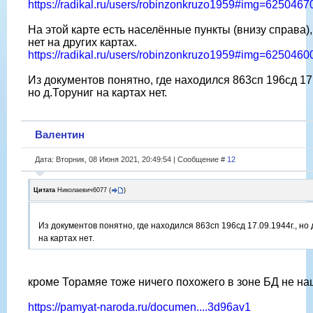
https://radikal.ru/users/robinzonkruzo1959#img=625046
На этой карте есть населённые пункты (внизу справа)
нет на других картах.
https://radikal.ru/users/robinzonkruzo1959#img=625046
Из документов понятно, где находился 863сп 196сд 17.
но д.Торуниг на картах нет.
Валентин
Дата: Вторник, 08 Июня 2021, 20:49:54 | Сообщение #
12
Цитата
Николаевич6077
(
)
Из документов понятно, где находился 863сп 196сд 17.09.1944г., но 
на картах нет.
кроме Торамяе тоже ничего похожего в зоне БД не н
https://pamyat-naroda.ru/documen....3d96av1