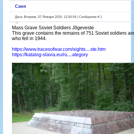
Саня
Дата: Вторник, 07 Января 2020, 12:50:54 | Сообщение #
2
Mass Grave Soviet Soldiers Jõgeveste
This grave contains the remains of 751 Soviet soldiers and
who fell in 1944.
https://www.tracesofwar.com/sights....ste.htm
https://katalog-slavia.eu/ru....ategory