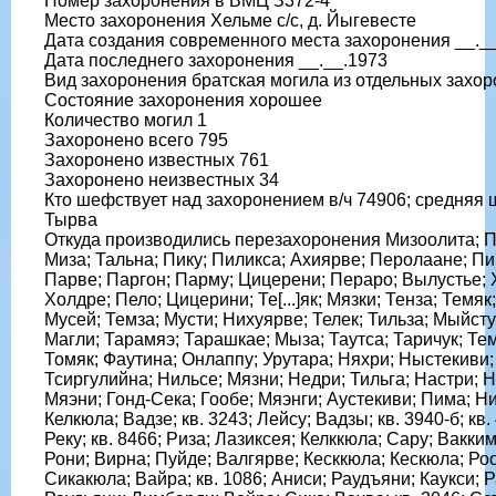
Номер захоронения в ВМЦ З372-4
Место захоронения Хельме с/с, д. Йыгевесте
Дата создания современного места захоронения __._
Дата последнего захоронения __.__.1973
Вид захоронения братская могила из отдельных захо
Состояние захоронения хорошее
Количество могил 1
Захоронено всего 795
Захоронено известных 761
Захоронено неизвестных 34
Кто шефствует над захоронением в/ч 74906; средняя ш
Тырва
Откуда производились перезахоронения Мизоолита; П
Миза; Тальна; Пику; Пиликса; Ахиярве; Перолаане; Пи
Парве; Паргон; Парму; Цицерени; Пераро; Вылустье; 
Холдре; Пело; Цицерини; Те[...]як; Мязки; Тенза; Темяк
Мусей; Темза; Мусти; Нихуярве; Телек; Тильза; Мыйст
Магли; Тарамяэ; Тарашкае; Мыза; Таутса; Таричук; Тем
Томяк; Фаутина; Онлаппу; Урутара; Няхри; Ныстекиви;
Тсиргулийна; Нильсе; Мязни; Недри; Тильга; Настри; 
Мяэни; Гонд-Сека; Гообе; Мяэнги; Аустекиви; Пима; Н
Келкюла; Вадзе; кв. 3243; Лейсу; Вадзы; кв. 3940-б; кв.
Реку; кв. 8466; Риза; Лазиксея; Келккюла; Сару; Вакки
Рони; Вирна; Пуйде; Валгярве; Кесккюла; Кескюла; Ро
Сикакюла; Вайра; кв. 1086; Аниси; Раудъяни; Каукси; Р