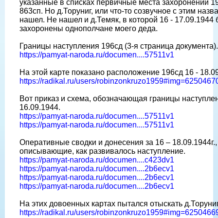
указанные в списках первичные места захоронений 1
863сп. Но д.Торуниг, или что-то созвучное с этим назв
нашел. Не нашел и д.Темяк, в которой 16 - 17.09.1944
захоронены однополчане моего деда.
Границы наступления 196сд (3-я страница документа).
https://pamyat-naroda.ru/documen....57511v1
На этой карте показано расположение 196сд 16 - 18.09
https://radikal.ru/users/robinzonkruzo1959#img=625046
Вот приказ и схема, обозначающая границы наступле
16.09.1944.
https://pamyat-naroda.ru/documen....57511v1
https://pamyat-naroda.ru/documen....57511v1
Оперативные сводки и донесения за 16 – 18.09.1944г.,
описывающие, как развивалось наступление.
https://pamyat-naroda.ru/documen....c423dv1
https://pamyat-naroda.ru/documen....2b6ecv1
https://pamyat-naroda.ru/documen....2b6ecv1
https://pamyat-naroda.ru/documen....2b6ecv1
На этих довоенных картах пытался отыскать д.Торуниг
https://radikal.ru/users/robinzonkruzo1959#img=625046