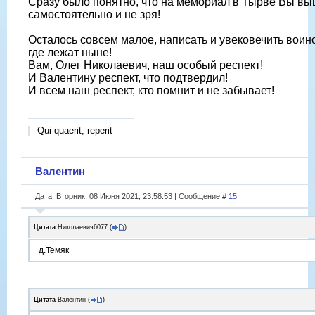
Сразу было понятно, что на мемориал в Тырве Вы в
самостоятельно и не зря!
Осталось совсем малое, написать и увековечить воино
где лежат ныне!
Вам, Олег Николаевич, наш особый респект!
И Валентину респект, что подтвердил!
И всем наш респект, кто помнит и не забывает!
Qui quaerit, reperit
Валентин
Дата: Вторник, 08 Июня 2021, 23:58:53 | Сообщение #
15
Цитата
Николаевич6077
(
)
д.Темяк
Цитата
Валентин
(
)