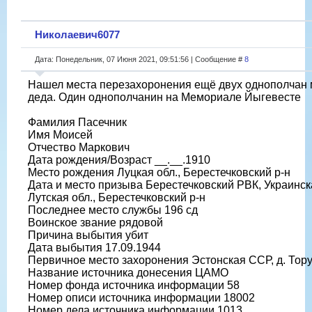
Николаевич6077
Дата: Понедельник, 07 Июня 2021, 09:51:56 | Сообщение #
8
Нашел места перезахоронения ещё двух однополчан 
деда. Один однополчанин на Мемориале Йыгевесте
Фамилия Пасечник
Имя Моисей
Отчество Маркович
Дата рождения/Возраст __.__.1910
Место рождения Луцкая обл., Берестечковский р-н
Дата и место призыва Берестечковский РВК, Украинск
Лутская обл., Берестечковский р-н
Последнее место службы 196 сд
Воинское звание рядовой
Причина выбытия убит
Дата выбытия 17.09.1944
Первичное место захоронения Эстонская ССР, д. Тор
Название источника донесения ЦАМО
Номер фонда источника информации 58
Номер описи источника информации 18002
Номер дела источника информации 1013