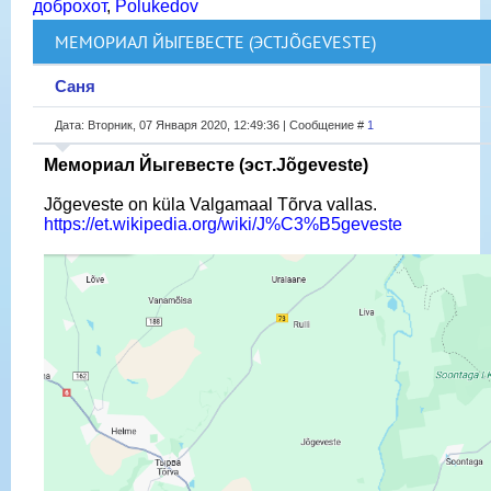
доброхот
,
Polukedov
МЕМОРИАЛ ЙЫГЕВЕСТЕ (ЭСТ.JÕGEVESTE)
Саня
Дата: Вторник, 07 Января 2020, 12:49:36 | Сообщение #
1
Мемориал Йыгевесте (эст.Jõgeveste)
Jõgeveste on küla Valgamaal Tõrva vallas.
https://et.wikipedia.org/wiki/J%C3%B5geveste