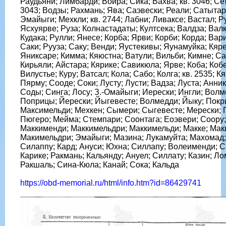
Раудьяни; Лимбарди; Войра; Сика; Вахва; кв. 3046; Сет
3043; Водзы; Рахмань; Ява; Саэвески; Реали; Сатытару
Эмайыги; Мехкли; кв. 2744; Лабни; Ливаксе; Вастал; Р
Ясхуярве; Руза; Колнастадаты; Култсека; Валдза; Вал
Кудака; Рулли; Янесе; Корба; Ярви; Корби; Корда; Вари
Саки; Рууза; Саку; Венди; Яустекивы; Яунамуйка; Кяре
Яниксаре; Кимма; Кяюстна; Ватули; Вильби; Кимне; Са
Кирьяли; Айстара; Кярике; Савикюла; Ярве; Коба; Кобе
Вилустье; Куру; Ватсал; Кола; Сабо; Колга; кв. 2535; К
Пярму; Сооде; Соки; Лусту; Лусти; Вадза; Луста; Анни
Соды; Синга; Лосу; З.-Омайыги; Иерески; Ингли; Волм
Поприцы; Йерески; Йыгевесте; Волмедди; Йыку; Покр
Максимельди; Мехкен; Сымери; Сыгевесте; Мерески; 
Пюгеро; Мейма; Стемпари; Соонтага; Еоэвери; Соору;
Маккименди; Маккимельдри; Маккимельди; Макке; Ма
Макимельдри; Эмайыги; Мазина; Лукамуйта; Махомад;
Силаппу; Кард; Ануси; Юхна; Силлапу; Волеименди; С
Карике; Ракмань; Кальянду; Ануел; Силлату; Казин; Ло
Ракшаль; Сина-Кюла; Канай; Сока; Кальда
https://obd-memorial.ru/html/info.htm?id=86429741