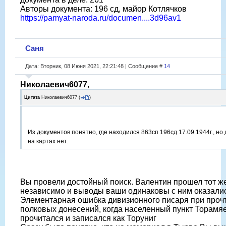
Авторы документа: 196 сд, майор Котлячков
https://pamyat-naroda.ru/documen....3d96av1
Саня
Дата: Вторник, 08 Июня 2021, 22:21:48 | Сообщение #
14
Николаевич6077
,
Цитата
Николаевич6077
(
)
Из документов понятно, где находился 863сп 196сд 17.09.1944г., но 
на картах нет.
Вы провели достойный поиск. Валентин прошел тот же
независимо и выводы ваши одинаковы с ним оказалис
Элементарная ошибка дивизионного писаря при проч
полковых донесений, когда населенный пункт Торамя
прочитался и записался как Торуниг