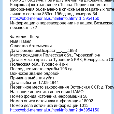
погиб 17.09.1944г. при наступлении на д.Коркула (нын
Кооркюла) юго-западнее г.Тырва. Первичное место
захоронения обозначено в списке безвозвратных пот
личного состава 863сп 196сд под номером 34.
https://obd-memorial.ru/html/info.htm?id=3954150
Информации о перезахоронении не нашел. Возможно 
неизвестных?
Фамилия Швед
Имя Павел
Отчество Артемьевич
Дата рождения/Возраст __.__.1898
Место рождения Полесская обл., Туровский р-н
Дата и место призыва Туровский РВК, Белорусская СС
Полесская обл., Туровский р-н
Последнее место службы 196 сд
Воинское звание рядовой
Причина выбытия убит
Дата выбытия 17.09.1944
Первичное место захоронения Эстонская ССР, д. Тор
Название источника донесения ЦАМО
Номер фонда источника информации 58
Номер описи источника информации 18002
Номер дела источника информации 1013
https://obd-memorial.ru/html/info.htm?id=3954150