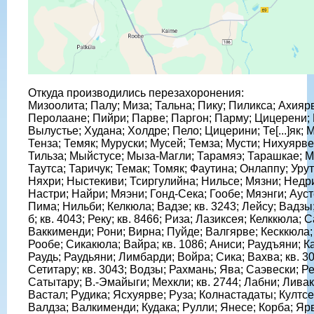
Откуда производились перезахоронения:
Мизоолита; Палу; Миза; Тальна; Пику; Пиликса; Ахияр
Перолаане; Пийри; Парве; Паргон; Парму; Цицерени;
Вылустье; Худана; Холдре; Пело; Цицерини; Те[...]як; 
Тенза; Темяк; Муруски; Мусей; Темза; Мусти; Нихуярве
Тильза; Мыйстусе; Мыза-Магли; Тарамяэ; Тарашкае; М
Таутса; Таричук; Темак; Томяк; Фаутина; Онлаппу; Уру
Няхри; Ныстекиви; Тсиргулийна; Нильсе; Мязни; Недри
Настри; Найри; Мяэни; Гонд-Сека; Гообе; Мяэнги; Ауст
Пима; Нильби; Келкюла; Вадзе; кв. 3243; Лейсу; Вадзы;
б; кв. 4043; Реку; кв. 8466; Риза; Лазиксея; Келккюла; С
Ваккименди; Рони; Вирна; Пуйде; Валгярве; Кесккюла;
Рообе; Сикакюла; Вайра; кв. 1086; Аниси; Раудъяни; К
Раудь; Раудьяни; Лимбарди; Войра; Сика; Вахва; кв. 30
Сетитару; кв. 3043; Водзы; Рахмань; Ява; Саэвески; Р
Сатытару; В.-Эмайыги; Мехкли; кв. 2744; Лабни; Ливак
Вастал; Рудика; Ясхуярве; Руза; Колнастадаты; Култсе
Валдза; Валкименди; Кудака; Рулли; Янесе; Корба; Ярв