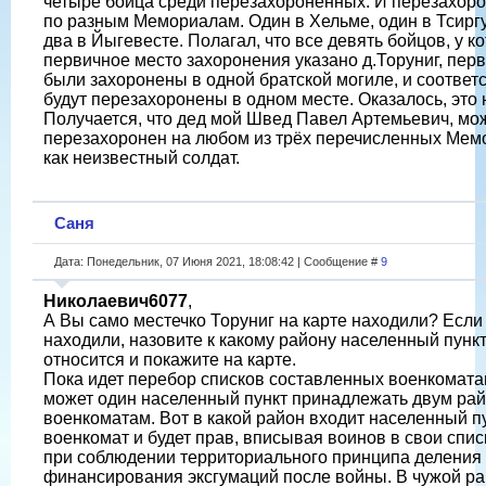
четыре бойца среди перезахороненных. И перезахор
по разным Мемориалам. Один в Хельме, один в Тсирг
два в Йыгевесте. Полагал, что все девять бойцов, у к
первичное место захоронения указано д.Торуниг, пер
были захоронены в одной братской могиле, и соответ
будут перезахоронены в одном месте. Оказалось, это н
Получается, что дед мой Швед Павел Артемьевич, мо
перезахоронен на любом из трёх перечисленных Мем
как неизвестный солдат.
Саня
Дата: Понедельник, 07 Июня 2021, 18:08:42 | Сообщение #
9
Николаевич6077
,
А Вы само местечко Торуниг на карте находили? Если
находили, назовите к какому району населенный пунк
относится и покажите на карте.
Пока идет перебор списков составленных военкомата
может один населенный пункт принадлежать двум ра
военкоматам. Вот в какой район входит населенный пу
военкомат и будет прав, вписывая воинов в свои спис
при соблюдении территориального принципа деления
финансирования эксгумаций после войны. В чужой р