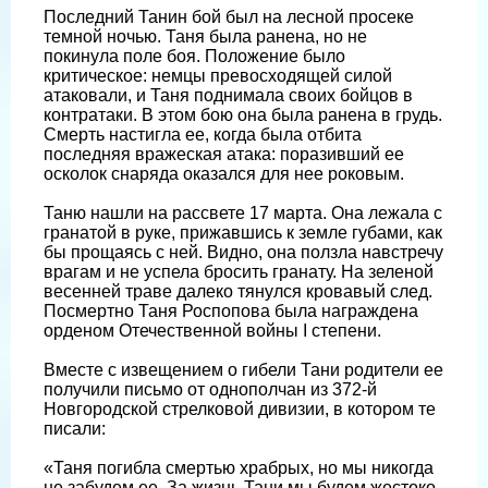
Последний Танин бой был на лесной просеке
темной ночью. Таня была ранена, но не
покинула поле боя. Положение было
критическое: немцы превосходящей силой
атаковали, и Таня поднимала своих бойцов в
контратаки. В этом бою она была ранена в грудь.
Смерть настигла ее, когда была отбита
последняя вражеская атака: поразивший ее
осколок снаряда оказался для нее роковым.
Таню нашли на рассвете 17 марта. Она лежала с
гранатой в руке, прижавшись к земле губами, как
бы прощаясь с ней. Видно, она ползла навстречу
врагам и не успела бросить гранату. На зеленой
весенней траве далеко тянулся кровавый след.
Посмертно Таня Роспопова была награждена
орденом Отечественной войны I степени.
Вместе с извещением о гибели Тани родители ее
получили письмо от однополчан из 372-й
Новгородской стрелковой дивизии, в котором те
писали:
«Таня погибла смертью храбрых, но мы никогда
не забудем ее. За жизнь Тани мы будем жестоко