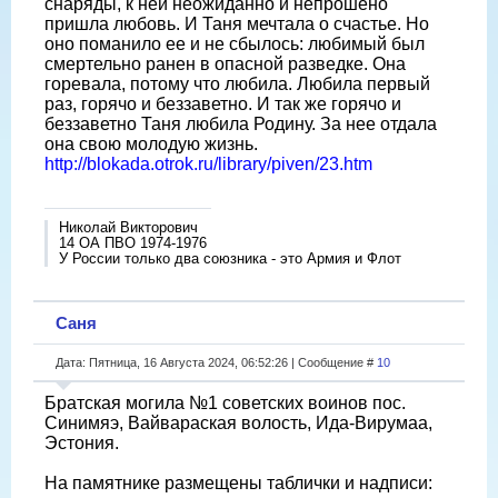
снаряды, к ней неожиданно и непрошено
пришла любовь. И Таня мечтала о счастье. Но
оно поманило ее и не сбылось: любимый был
смертельно ранен в опасной разведке. Она
горевала, потому что любила. Любила первый
раз, горячо и беззаветно. И так же горячо и
беззаветно Таня любила Родину. За нее отдала
она свою молодую жизнь.
http://blokada.otrok.ru/library/piven/23.htm
Николай Викторович
14 ОА ПВО 1974-1976
У России только два союзника - это Армия и Флот
Саня
Дата: Пятница, 16 Августа 2024, 06:52:26 | Сообщение #
10
Братская могила №1 советских воинов пос.
Синимяэ, Вайвараская волость, Ида-Вирумаа,
Эстония.
На памятнике размещены таблички и надписи: