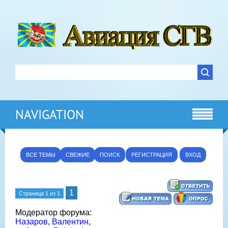
NAVIGATION
ВСЕ ТЕМЫ
СВЕЖИЕ
ПОИСК
РЕГИСТРАЦИЯ
ВХОД
1
Страница
1
из
1
Модератор форума:
Назаров
,
Валентин
,