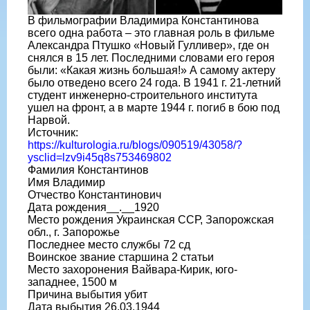
В фильмографии Владимира Константинова
всего одна работа – это главная роль в фильме
Александра Птушко «Новый Гулливер», где он
снялся в 15 лет. Последними словами его героя
были: «Какая жизнь большая!» А самому актеру
было отведено всего 24 года. В 1941 г. 21-летний
студент инженерно-строительного института
ушел на фронт, а в марте 1944 г. погиб в бою под
Нарвой.
Источник:
https://kulturologia.ru/blogs/090519/43058/?
ysclid=lzv9i45q8s753469802
Фамилия Константинов
Имя Владимир
Отчество Константинович
Дата рождения__.__1920
Место рождения Украинская ССР, Запорожская
обл., г. Запорожье
Последнее место службы 72 сд
Воинское звание старшина 2 статьи
Место захоронения Вайвара-Кирик, юго-
западнее, 1500 м
Причина выбытия убит
Дата выбытия 26.03.1944