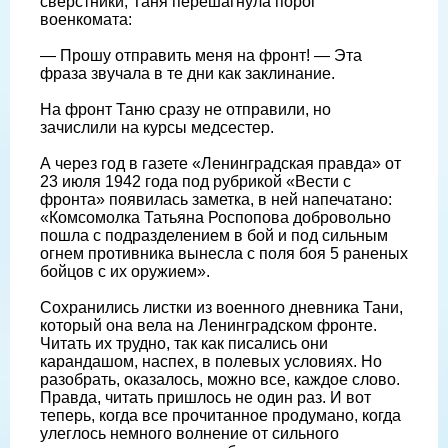
сверстники, Таня перешагнула порог
военкомата:
— Прошу отправить меня на фронт! — Эта
фраза звучала в те дни как заклинание.
На фронт Таню сразу не отправили, но
зачислили на курсы медсестер.
А через год в газете «Ленинградская правда» от
23 июля 1942 года под рубрикой «Вести с
фронта» появилась заметка, в ней напечатано:
«Комсомолка Татьяна Роспопова добровольно
пошла с подразделением в бой и под сильным
огнем противника вынесла с поля боя 5 раненых
бойцов с их оружием».
Сохранились листки из военного дневника Тани,
который она вела на Ленинградском фронте.
Читать их трудно, так как писались они
карандашом, наспех, в полевых условиях. Но
разобрать, оказалось, можно все, каждое слово.
Правда, читать пришлось не один раз. И вот
теперь, когда все прочитанное продумано, когда
улеглось немного волнение от сильного