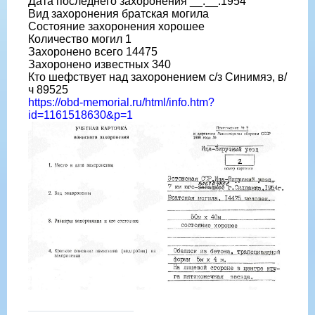
Дата последнего захоронения __.__.1954
Вид захоронения братская могила
Состояние захоронения хорошее
Количество могил 1
Захоронено всего 14475
Захоронено известных 340
Кто шефствует над захоронением с/з Синимяэ, в/
ч 89525
https://obd-memorial.ru/html/info.htm?
id=1161518630&p=1