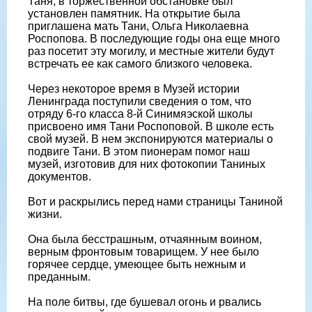
Таня, в торжественной обстановке был
установлен памятник. На открытие была
приглашена мать Тани, Ольга Николаевна
Роспопова. В последующие годы она еще много
раз посетит эту могилу, и местные жители будут
встречать ее как самого близкого человека.
Через некоторое время в Музей истории
Ленинграда поступили сведения о том, что
отряду 6-го класса 8-й Синимяэской школы
присвоено имя Тани Роспоповой. В школе есть
свой музей. В нем экспонируются материалы о
подвиге Тани. В этом пионерам помог наш
музей, изготовив для них фотокопии Таниных
документов.
Вот и раскрылись перед нами страницы Таниной
жизни.
Она была бесстрашным, отчаянным воином,
верным фронтовым товарищем. У нее было
горячее сердце, умеющее быть нежным и
преданным.
На поле битвы, где бушевал огонь и рвались