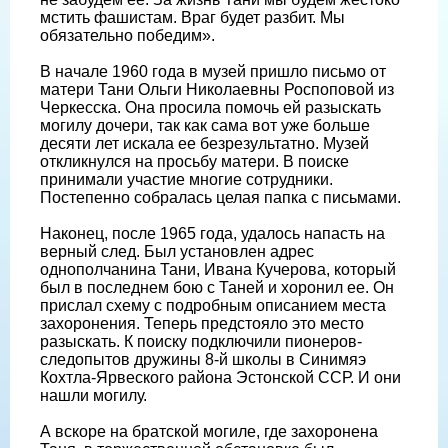
мстить фашистам. Враг будет разбит. Мы
обязательно победим».
В начале 1960 года в музей пришло письмо от
матери Тани Ольги Николаевны Роспоповой из
Черкесска. Она просила помочь ей разыскать
могилу дочери, так как сама вот уже больше
десяти лет искала ее безрезультатно. Музей
откликнулся на просьбу матери. В поиске
принимали участие многие сотрудники.
Постепенно собралась целая папка с письмами.
Наконец, после 1965 года, удалось напасть на
верный след. Был установлен адрес
однополчанина Тани, Ивана Кучерова, который
был в последнем бою с Таней и хоронил ее. Он
прислал схему с подробным описанием места
захоронения. Теперь предстояло это место
разыскать. К поиску подключили пионеров-
следопытов дружины 8-й школы в Синимяэ
Кохтла-Ярвеского района Эстонской ССР. И они
нашли могилу.
А вскоре на братской могиле, где захоронена