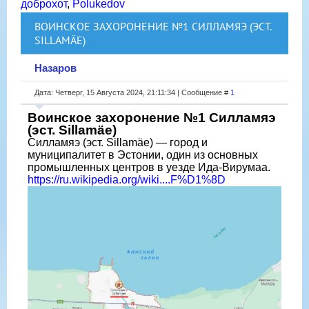
доброхот
,
Polukedov
ВОИНСКОЕ ЗАХОРОНЕНИЕ №1 СИЛЛАМЯЭ (ЭСТ.
SILLAMÄE)
Назаров
Дата: Четверг, 15 Августа 2024, 21:11:34 | Сообщение #
1
Воинское захоронение №1 Силламяэ
(эст. Sillamäe)
Силламяэ (эст. Sillamäe) — город и
муниципалитет в Эстонии, один из основных
промышленных центров в уезде Ида-Вирумаа.
https://ru.wikipedia.org/wiki....F%D1%8D