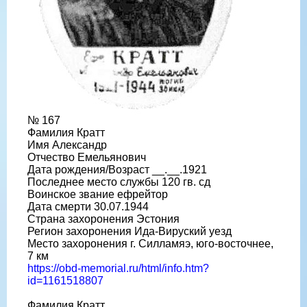
№ 167
Фамилия Кратт
Имя Александр
Отчество Емельянович
Дата рождения/Возраст __.__.1921
Последнее место службы 120 гв. сд
Воинское звание ефрейтор
Дата смерти 30.07.1944
Страна захоронения Эстония
Регион захоронения Ида-Вируский уезд
Место захоронения г. Силламяэ, юго-восточнее,
7 км
https://obd-memorial.ru/html/info.htm?
id=1161518807
Фамилия Кратт