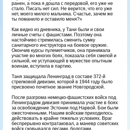
ранен, а пока я дошла с передовой, его уже не
стало. Писать нет сил. Не верится, что его уже
нет, моего милого мальчика. Счастье, зачем же
ты поманило и оставило меня?»
Как видно из дневника, у Тани были и свои
личные счеты с фашистами. Поэтому она
настойчиво стремилась сменить сумку
санитарного инструктора на боевое оружие.
Окончив курсы пулеметчиков, она принимала
участие во многих боях, показала себя смелой и
сильной, не уступающей в мужестве опытным
воинам, вступила в партию.
Таня защищала Ленинград в составе 372-й
стрелковой дивизии, которой в 1944 году было
присвоено почетное звание Новгородской.
После разгрома немецко-фашистских войск под
Ленинградом дивизия принимала участие в боях
за освобождение Эстонии под Нарвой. Бои были
ожесточенными. Нашим войскам приходилось
действовать в крайне тяжелых условиях. Враг
беспрерывно контратаковал, а маневр советских
войск сковывался лесами, болотами,