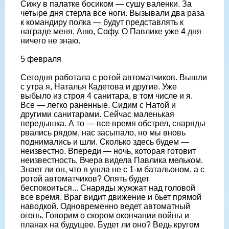
Сижу в палатке босиком — сушу валенки. За
четыре дня стерла все ноги. Вызывали два раза
к командиру полка — будут представлять к
награде меня, Аню, Софу. О Павлике уже 4 дня
ничего не знаю.
5 февраля
Сегодня работала с ротой автоматчиков. Вышли
с утра я, Наталья Кадетова и другие. Уже
выбыло из строя 4 санитара, в том числе и я.
Все — легко раненные. Сидим с Натой и
другими санитарами. Сейчас маленькая
передышка. А то — все время обстрел, снаряды
рвались рядом, нас засыпало, но мы вновь
поднимались и шли. Сколько здесь будем —
неизвестно. Впереди — ночь, которая готовит
неизвестность. Вчера видела Павлика мельком.
Знает ли он, что я ушла не с 1-м батальоном, а с
ротой автоматчиков? Опять будет
беспокоиться... Снаряды жужжат над головой
все время. Враг видит движение и бьет прямой
наводкой. Одновременно ведет автоматный
огонь. Говорим о скором окончании войны и
планах на будущее. Будет ли оно? Ведь кругом