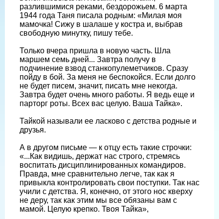
разлившимися реками, бездорожьем. 6 марта
1944 года Таня писала родным: «Милая моя
мамочка! Сижу в шалаше у костра и, выбрав
свободную минутку, пишу тебе.
Только вчера пришла в новую часть. Шла
маршем семь дней... Завтра получу в
подчинение взвод станкопулеметчиков. Сразу
пойду в бой. За меня не беспокойся. Если долго
не будет писем, значит, писать мне некогда.
Завтра будет очень много работы. Я ведь еще и
парторг роты. Всех вас целую. Ваша Тайка».
Тайкой называли ее ласково с детства родные и
друзья.
А в другом письме — к отцу есть такие строчки:
«...Как видишь, держат нас строго, стремясь
воспитать дисциплинированных командиров.
Правда, мне сравнительно легче, так как я
привыкла контролировать свои поступки. Так нас
учили с детства. Я, конечно, от этого нос кверху
не деру, так как этим мы все обязаны вам с
мамой. Целую крепко. Твоя Тайка»,