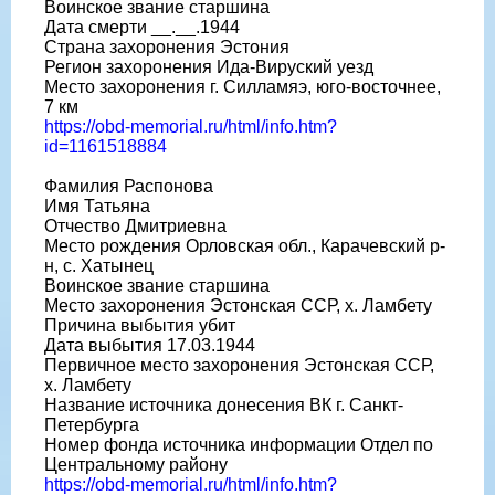
Воинское звание старшина
Дата смерти __.__.1944
Страна захоронения Эстония
Регион захоронения Ида-Вируский уезд
Место захоронения г. Силламяэ, юго-восточнее,
7 км
https://obd-memorial.ru/html/info.htm?
id=1161518884
Фамилия Распонова
Имя Татьяна
Отчество Дмитриевна
Место рождения Орловская обл., Карачевский р-
н, с. Хатынец
Воинское звание старшина
Место захоронения Эстонская ССР, х. Ламбету
Причина выбытия убит
Дата выбытия 17.03.1944
Первичное место захоронения Эстонская ССР,
х. Ламбету
Название источника донесения ВК г. Санкт-
Петербурга
Номер фонда источника информации Отдел по
Центральному району
https://obd-memorial.ru/html/info.htm?