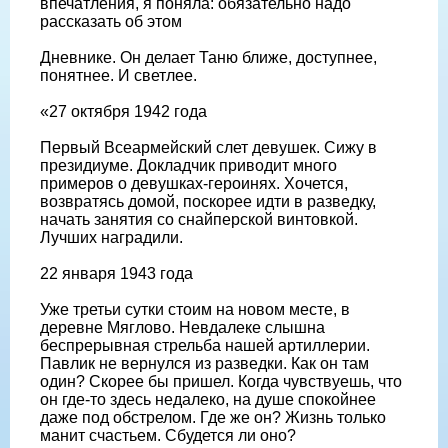
впечатления, я поняла: обязательно надо
рассказать об этом
Дневнике. Он делает Таню ближе, доступнее,
понятнее. И светлее.
«27 октября 1942 года
Первый Всеармейский слет девушек. Сижу в
президиуме. Докладчик приводит много
примеров о девушках-героинях. Хочется,
возвратясь домой, поскорее идти в разведку,
начать занятия со снайперской винтовкой.
Лучших наградили.
22 января 1943 года
Уже третьи сутки стоим на новом месте, в
деревне Мяглово. Невдалеке слышна
беспрерывная стрельба нашей артиллерии.
Павлик не вернулся из разведки. Как он там
один? Скорее бы пришел. Когда чувствуешь, что
он где-то здесь недалеко, на душе спокойнее
даже под обстрелом. Где же он? Жизнь только
манит счастьем. Сбудется ли оно?