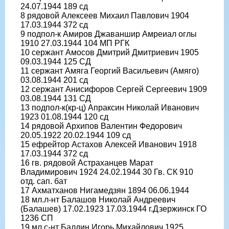
24.07.1944 189 сд
8 рядовой Алексеев Михаил Павлович 1904
17.03.1944 372 сд
9 подпол-к Амиров Джаваншир Амреиал оглы
1910 27.03.1944 104 МП РГК
10 сержант Амосов Дмитрий Дмитриевич 1905
09.03.1944 125 СД
11 сержант Амяга Георгий Васильевич (Амяго)
03.08.1944 201 сд
12 сержант Анисифоров Сергей Сергеевич 1909
03.08.1944 131 СД
13 подпол-к(кр-ц) Апраксин Николай Иванович
1923 01.08.1944 120 сд
14 рядовой Архипов Валентин Федорович
20.05.1922 20.02.1944 109 сд
15 ефрейтор Астахов Алексей Иванович 1918
17.03.1944 372 сд
16 гв. рядовой Астраханцев Марат
Владимирович 1924 24.02.1944 30 Гв. СК 910
отд. сап. бат
17 Ахматханов Нигамедзян 1894 06.06.1944
18 мл.л-нт Балашов Николай Андреевич
(Балашев) 17.02.1923 17.03.1944 г.Дзержинск ГО
1236 СП
19 мл.с-нт Балдин Игорь Михайлович 1925