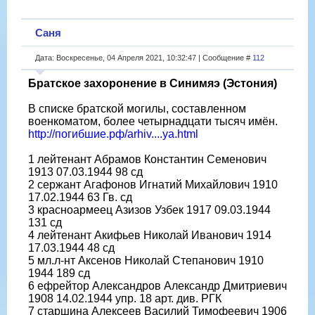
Саня
Дата: Воскресенье, 04 Апреля 2021, 10:32:47 | Сообщение #
112
Братское захоронение в Синимяэ (Эстония)
В списке братской могилы, составленном
военкоматом, более четырнадцати тысяч имён.
http://погибшие.рф/arhiv....ya.html
1 лейтенант Абрамов Константин Семенович
1913 07.03.1944 98 сд
2 сержант Агафонов Игнатий Михайлович 1910
17.02.1944 63 Гв. сд
3 красноармеец Азизов Узбек 1917 09.03.1944
131 сд
4 лейтенант Акифьев Николай Иванович 1914
17.03.1944 48 сд
5 мл.л-нт Аксенов Николай Степанович 1910
1944 189 сд
6 ефрейтор Александров Александр Дмитриевич
1908 14.02.1944 упр. 18 арт. див. РГК
7 старшина Алексеев Василий Тимофеевич 1906