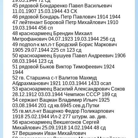
29.03.1944 72 сд
45 рядовой Бондаренко Павел Васильевич
11.01.1907 15.03.1944 43 СК
46 рядовой Бондарь Петр Павлович 1914 1944
47 лейтенант Боровой Петр Михайлович 1910
19.03.1944 456 сп
48 красноармеец Брендин Михаил
Митрофанович 04.07.1923 19.03.1944 256 сд
49 подпол-к мл.л-т Бродский Борис Маркович
1905 29.07.1944 225 сп 123 сд
50 красноармеец Бушуев Павел Андреевич 1906
08.03.1944 123 сд
51 рядовой Быков Виктор Тимофеевич 1924
1944
52 гв. Старшина с-т Валитов Махмуд
Абдрахманович 1921 10.03.1944 1433 осап
53 красноармеец Василий Александрович Соков
28.12.1912 03.03.1944 Чемпион СССР 189 сд
54 сержант Вацман Владимир Ильич 1925
03.08.1944 201 сд кв.6945 сев.д.Путки
55 гв.мл.л-нт Ващенко Федор Поликарпович
1918 25.02.1944 Ил-2 277 штурм. ав. див.
56 красноармеец Векшегонов Сергей
Михайлович 25.09.1918 14.02.1944 48 сд
57 Вершинин Иван Михайлович