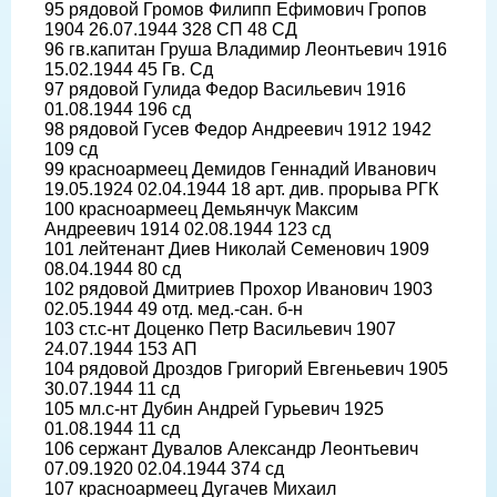
95 рядовой Громов Филипп Ефимович Гропов
1904 26.07.1944 328 СП 48 СД
96 гв.капитан Груша Владимир Леонтьевич 1916
15.02.1944 45 Гв. Сд
97 рядовой Гулида Федор Васильевич 1916
01.08.1944 196 сд
98 рядовой Гусев Федор Андреевич 1912 1942
109 сд
99 красноармеец Демидов Геннадий Иванович
19.05.1924 02.04.1944 18 арт. див. прорыва РГК
100 красноармеец Демьянчук Максим
Андреевич 1914 02.08.1944 123 сд
101 лейтенант Диев Николай Семенович 1909
08.04.1944 80 сд
102 рядовой Дмитриев Прохор Иванович 1903
02.05.1944 49 отд. мед.-сан. б-н
103 ст.с-нт Доценко Петр Васильевич 1907
24.07.1944 153 АП
104 рядовой Дроздов Григорий Евгеньевич 1905
30.07.1944 11 сд
105 мл.с-нт Дубин Андрей Гурьевич 1925
01.08.1944 11 сд
106 сержант Дувалов Александр Леонтьевич
07.09.1920 02.04.1944 374 сд
107 красноармеец Дугачев Михаил