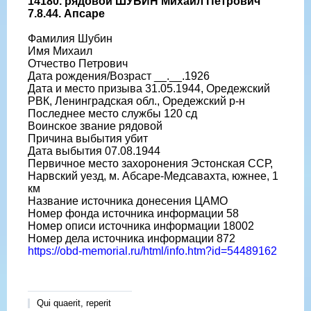
14180. рядовой ШУБИН Михаил Петрович
7.8.44. Апсаре
Фамилия Шубин
Имя Михаил
Отчество Петрович
Дата рождения/Возраст __.__.1926
Дата и место призыва 31.05.1944, Оредежский
РВК, Ленинградская обл., Оредежский р-н
Последнее место службы 120 сд
Воинское звание рядовой
Причина выбытия убит
Дата выбытия 07.08.1944
Первичное место захоронения Эстонская ССР,
Нарвский уезд, м. Абсаре-Медсавахта, южнее, 1
км
Название источника донесения ЦАМО
Номер фонда источника информации 58
Номер описи источника информации 18002
Номер дела источника информации 872
https://obd-memorial.ru/html/info.htm?id=54489162
Qui quaerit, reperit