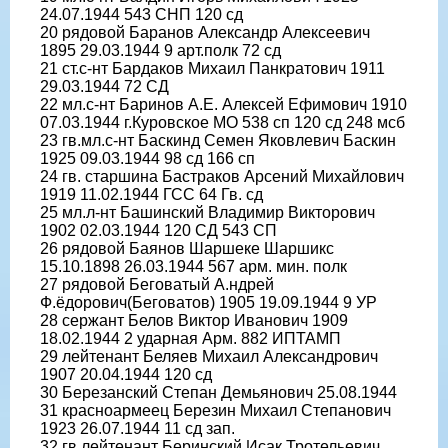
24.07.1944 543 СНП 120 сд
20 рядовой Баранов Александр Алексеевич
1895 29.03.1944 9 арт.полк 72 сд
21 ст.с-нт Бардаков Михаил Панкратович 1911
29.03.1944 72 СД
22 мл.с-нт Баринов А.Е. Алексей Ефимович 1910
07.03.1944 г.Куровское МО 538 сп 120 сд 248 мсб
23 гв.мл.с-нт Баскинд Семен Яковлевич Баскин
1925 09.03.1944 98 сд 166 сп
24 гв. старшина Бастраков Арсений Михайлович
1919 11.02.1944 ГСС 64 Гв. сд
25 мл.л-нт Башинский Владимир Викторович
1902 02.03.1944 120 СД 543 СП
26 рядовой Баянов Шаршеке Шаршикс
15.10.1898 26.03.1944 567 арм. мин. полк
27 рядовой Беговатый А.ндрей
Ф.ёдорович(Беговатов) 1905 19.09.1944 9 УР
28 сержант Белов Виктор Иванович 1909
18.02.1944 2 ударная Арм. 882 ИПТАМП
29 лейтенант Беляев Михаил Александрович
1907 20.04.1944 120 сд
30 Березанский Степан Демьянович 25.08.1944
31 красноармеец Березин Михаил Степанович
1923 26.07.1944 11 сд зап.
32 гв.лейтенант Беринский Исак Тротельевич