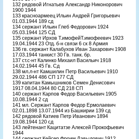
132 рядовой Игнатьев Александр Никонорович
1900 1944
133 красноармеец Ильин Андрей Григорьевич
01.03.1944 189 сд
134 сержант Ильин Глеб Федорович 1924
05.03.1944 125 СД
135 сержант Ирхов Т.имофейТ.имофеевич 1923
19.04.1944 23 Отд. б-н связи 6 ск 8 Армия
136 гв. сержант Калабухов Иван Захарович 1908
17.03.1944 танкист 30 Гв. танк. бр.
137 ст.с-нт Калинко Михаил Васильич 1918
14.02.1944 45 Гв. Сд
138 мл.л-нт Камшилин Петр Васильевич 1910
29.02.1944 486 СП 177 СД
139 капитан Камышников Семен Денисович
1917 08.04.1944 80 СД 218 СП
140 сержант Карпов Федор Васильевич 1905
10.08.1944 2 сд
141 мл. Сержант Карпов Федор Ермолаевич
02.01.1898 13.07.1944 из Башкирии 139 сд
142 рядовой Катиев Петр Иванович 1894
19.08.1944 120 сд
143 лейтенант Кацитатзе Алексей Прокофьевич
1944
144 сержант Кейсер Фроим Давыдович 1912