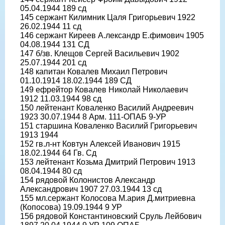
05.04.1944 189 сд
145 сержант Килимник Цаля Григорьевич 1922
26.02.1944 11 сд
146 сержант Киреев А.лександр Е.фимович 1905
04.08.1944 131 СД
147 б/зв. Клещов Сергей Васильевич 1902
25.07.1944 201 сд
148 капитан Ковалев Михаил Петрович
01.10.1914 18.02.1944 189 СД
149 ефрейтор Ковалев Николай Николаевич
1912 11.03.1944 98 сд
150 лейтенант Коваленко Василий Андреевич
1923 30.07.1944 8 Арм. 111-ОПАБ 9-УР
151 старшина Коваленко Василий Григорьевич
1913 1944
152 гв.л-нт Ковтун Алексей Иванович 1915
18.02.1944 64 Гв. Сд
153 лейтенант Козьма Дмитрий Петрович 1913
08.04.1944 80 сд
154 рядовой Колонистов Александр
Александрович 1907 27.03.1944 13 сд
155 мл.сержант Колосова М.ария Д.митриевна
(Копосова) 19.09.1944 9 УР
156 рядовой Константиновский Сруль Лейбович