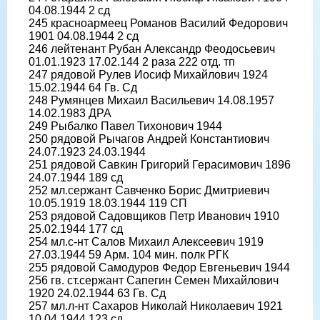
04.08.1944 2 сд
245 красноармеец Романов Василий Федорович
1901 04.08.1944 2 сд
246 лейтенант Рубан Александр Феодосьевич
01.01.1923 17.02.144 2 раза 222 отд. тп
247 рядовой Рулев Иосиф Михайлович 1924
15.02.1944 64 Гв. Сд
248 Румянцев Михаил Васильевич 14.08.1957
14.02.1983 ДРА
249 Рыбалко Павел Тихонович 1944
250 рядовой Рычагов Андрей Константиович
24.07.1923 24.03.1944
251 рядовой Савкин Григорий Герасимович 1896
24.07.1944 189 сд
252 мл.сержант Савченко Борис Дмитриевич
10.05.1919 18.03.1944 119 СП
253 рядовой Садовщиков Петр Иванович 1910
25.02.1944 177 сд
254 мл.с-нт Салов Михаил Алексеевич 1919
27.03.1944 59 Арм. 104 мин. полк РГК
255 рядовой Самодуров Федор Евгеньевич 1944
256 гв. ст.сержант Сапегин Семен Михайлович
1920 24.02.1944 63 Гв. Сд
257 мл.л-нт Сахаров Николай Николаевич 1921
10.04.1944 123 сд