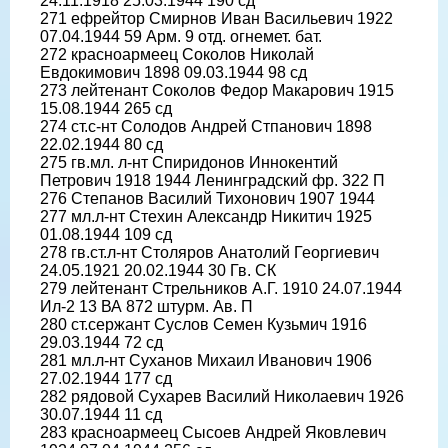
24.11.1918 25.03.1944 190 сд
271 ефрейтор Смирнов Иван Васильевич 1922
07.04.1944 59 Арм. 9 отд. огнемет. бат.
272 красноармеец Соколов Николай
Евдокимович 1898 09.03.1944 98 сд
273 лейтенант Соколов Федор Макарович 1915
15.08.1944 265 сд
274 ст.с-нт Солодов Андрей Стпанович 1898
22.02.1944 80 сд
275 гв.мл. л-нт Спиридонов Иннокентий
Петрович 1918 1944 Ленинградский фр. 322 П
276 Степанов Василий Тихонович 1907 1944
277 мл.л-нт Стехин Александр Никитич 1925
01.08.1944 109 сд
278 гв.ст.л-нт Столяров Анатолий Георгиевич
24.05.1921 20.02.1944 30 Гв. СК
279 лейтенант Стрельников А.Г. 1910 24.07.1944
Ил-2 13 ВА 872 штурм. Ав. П
280 ст.сержант Суслов Семен Кузьмич 1916
29.03.1944 72 сд
281 мл.л-нт Суханов Михаил Иванович 1906
27.02.1944 177 сд
282 рядовой Сухарев Василий Николаевич 1926
30.07.1944 11 сд
283 красноармеец Сысоев Андрей Яковлевич