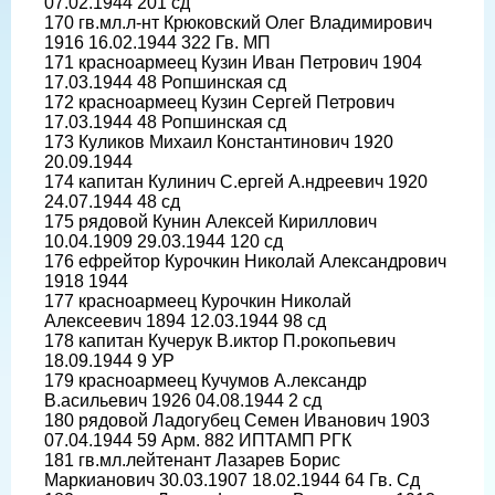
07.02.1944 201 сд
170 гв.мл.л-нт Крюковский Олег Владимирович
1916 16.02.1944 322 Гв. МП
171 красноармеец Кузин Иван Петрович 1904
17.03.1944 48 Ропшинская сд
172 красноармеец Кузин Сергей Петрович
17.03.1944 48 Ропшинская сд
173 Куликов Михаил Константинович 1920
20.09.1944
174 капитан Кулинич С.ергей А.ндреевич 1920
24.07.1944 48 сд
175 рядовой Кунин Алексей Кириллович
10.04.1909 29.03.1944 120 сд
176 ефрейтор Курочкин Николай Александрович
1918 1944
177 красноармеец Курочкин Николай
Алексеевич 1894 12.03.1944 98 сд
178 капитан Кучерук В.иктор П.рокопьевич
18.09.1944 9 УР
179 красноармеец Кучумов А.лександр
В.асильевич 1926 04.08.1944 2 сд
180 рядовой Ладогубец Семен Иванович 1903
07.04.1944 59 Арм. 882 ИПТАМП РГК
181 гв.мл.лейтенант Лазарев Борис
Маркианович 30.03.1907 18.02.1944 64 Гв. Сд