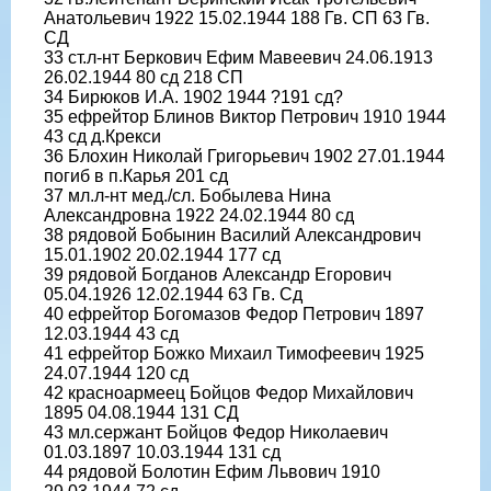
Анатольевич 1922 15.02.1944 188 Гв. СП 63 Гв.
СД
33 ст.л-нт Беркович Ефим Мавеевич 24.06.1913
26.02.1944 80 сд 218 СП
34 Бирюков И.А. 1902 1944 ?191 сд?
35 ефрейтор Блинов Виктор Петрович 1910 1944
43 сд д.Крекси
36 Блохин Николай Григорьевич 1902 27.01.1944
погиб в п.Карья 201 сд
37 мл.л-нт мед./сл. Бобылева Нина
Александровна 1922 24.02.1944 80 сд
38 рядовой Бобынин Василий Александрович
15.01.1902 20.02.1944 177 сд
39 рядовой Богданов Александр Егорович
05.04.1926 12.02.1944 63 Гв. Сд
40 ефрейтор Богомазов Федор Петрович 1897
12.03.1944 43 сд
41 ефрейтор Божко Михаил Тимофеевич 1925
24.07.1944 120 сд
42 красноармеец Бойцов Федор Михайлович
1895 04.08.1944 131 СД
43 мл.сержант Бойцов Федор Николаевич
01.03.1897 10.03.1944 131 сд
44 рядовой Болотин Ефим Львович 1910