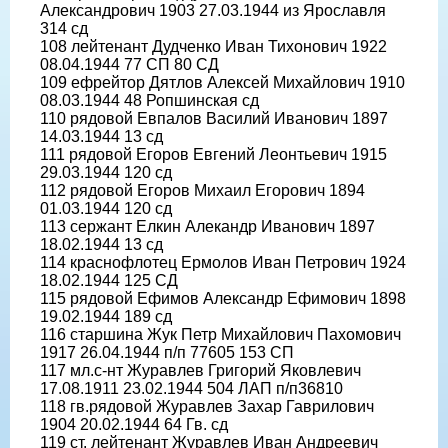
Александрович 1903 27.03.1944 из Ярославля
314 сд
108 лейтенант Дудченко Иван Тихонович 1922
08.04.1944 77 СП 80 СД
109 ефрейтор Дятлов Алексей Михайлович 1910
08.03.1944 48 Ропшинская сд
110 рядовой Евпалов Василий Иванович 1897
14.03.1944 13 сд
111 рядовой Егоров Евгений Леонтьевич 1915
29.03.1944 120 сд
112 рядовой Егоров Михаил Егорович 1894
01.03.1944 120 сд
113 сержант Елкин Алекандр Иванович 1897
18.02.1944 13 сд
114 краснофлотец Ермолов Иван Петрович 1924
18.02.1944 125 СД
115 рядовой Ефимов Александр Ефимович 1898
19.02.1944 189 сд
116 старшина Жук Петр Михайлович Пахомович
1917 26.04.1944 п/п 77605 153 СП
117 мл.с-нт Журавлев Григорий Яковлевич
17.08.1911 23.02.1944 504 ЛАП п/п36810
118 гв.рядовой Журавлев Захар Гаврилович
1904 20.02.1944 64 Гв. сд
119 ст. лейтенант Журавлев Иван Андреевич