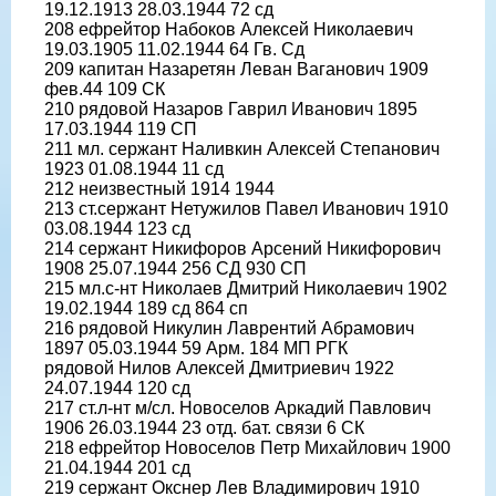
19.12.1913 28.03.1944 72 сд
208 ефрейтор Набоков Алексей Николаевич
19.03.1905 11.02.1944 64 Гв. Сд
209 капитан Назаретян Леван Ваганович 1909
фев.44 109 СК
210 рядовой Назаров Гаврил Иванович 1895
17.03.1944 119 СП
211 мл. сержант Наливкин Алексей Степанович
1923 01.08.1944 11 сд
212 неизвестный 1914 1944
213 ст.сержант Нетужилов Павел Иванович 1910
03.08.1944 123 сд
214 сержант Никифоров Арсений Никифорович
1908 25.07.1944 256 СД 930 СП
215 мл.с-нт Николаев Дмитрий Николаевич 1902
19.02.1944 189 сд 864 сп
216 рядовой Никулин Лаврентий Абрамович
1897 05.03.1944 59 Арм. 184 МП РГК
рядовой Нилов Алексей Дмитриевич 1922
24.07.1944 120 сд
217 ст.л-нт м/сл. Новоселов Аркадий Павлович
1906 26.03.1944 23 отд. бат. связи 6 СК
218 ефрейтор Новоселов Петр Михайлович 1900
21.04.1944 201 сд
219 сержант Окснер Лев Владимирович 1910