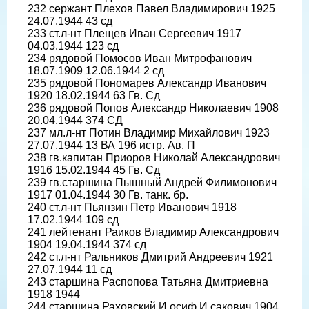
232 сержант Плехов Павел Владимирович 1925
24.07.1944 43 сд
233 ст.л-нт Плещев Иван Сергеевич 1917
04.03.1944 123 сд
234 рядовой Помосов Иван Митрофанович
18.07.1909 12.06.1944 2 сд
235 рядовой Пономарев Александр Иванович
1920 18.02.1944 63 Гв. Сд
236 рядовой Попов Александр Николаевич 1908
20.04.1944 374 СД
237 мл.л-нт Потин Владимир Михайлович 1923
27.07.1944 13 ВА 196 истр. Ав. П
238 гв.капитан Приоров Николай Александрович
1916 15.02.1944 45 Гв. Сд
239 гв.старшина Пышный Андрей Филимонович
1917 01.04.1944 30 Гв. танк. бр.
240 ст.л-нт Пьянзин Петр Иванович 1918
17.02.1944 109 сд
241 лейтенант Раиков Владимир Александрович
1904 19.04.1944 374 сд
242 ст.л-нт Ральников Дмитрий Андреевич 1921
27.07.1944 11 сд
243 старшина Распопова Татьяна Дмитриевна
1918 1944
244 старшина Раховский И.осиф И.сакович 1904