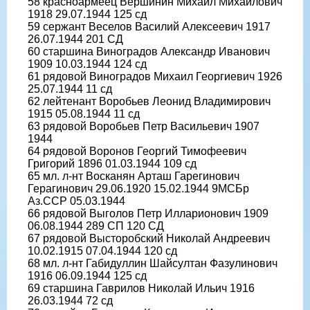
58 красноармеец Вершинин Михаил Михайлович
1918 29.07.1944 125 сд
59 сержант Веселов Василий Алексеевич 1917
26.07.1944 201 СД
60 старшина Виноградов Александр Иванович
1909 10.03.1944 124 сд
61 рядовой Виноградов Михаил Георгиевич 1926
25.07.1944 11 сд
62 лейтенант Воробьев Леонид Владимирович
1915 05.08.1944 11 сд
63 рядовой Воробьев Петр Васильевич 1907
1944
64 рядовой Воронов Георгий Тимофеевич
Григорий 1896 01.03.1944 109 сд
65 мл. л-нт Восканян Арташ Гарегинович
Герагинович 29.06.1920 15.02.1944 9МСБр
Аз.ССР 05.03.1944
66 рядовой Выголов Петр Илларионович 1909
06.08.1944 289 СП 120 СД
67 рядовой Высторобский Николай Андреевич
10.02.1915 07.04.1944 120 сд
68 мл. л-нт Габидуллин Шайсултан Фазулинович
1916 06.09.1944 125 сд
69 старшина Гаврилов Николай Ильич 1916
26.03.1944 72 сд