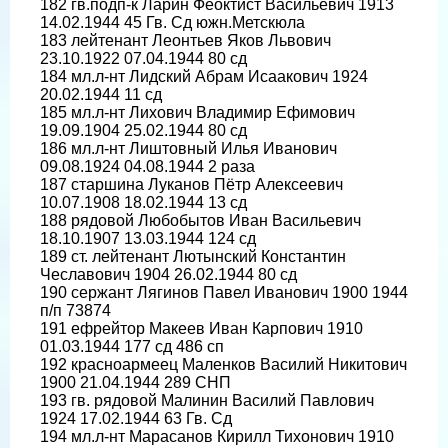
182 гв.подп-к Ларин Феоктист Васильевич 1913
14.02.1944 45 Гв. Сд южн.Метскюла
183 лейтенант Леонтьев Яков Львович
23.10.1922 07.04.1944 80 сд
184 мл.л-нт Лидский Абрам Исаакович 1924
20.02.1944 11 сд
185 мл.л-нт Лихович Владимир Ефимович
19.09.1904 25.02.1944 80 сд
186 мл.л-нт Лиштовный Илья Иванович
09.08.1924 04.08.1944 2 раза
187 старшина Луканов Пётр Алексеевич
10.07.1908 18.02.1944 13 сд
188 рядовой Любобытов Иван Васильевич
18.10.1907 13.03.1944 124 сд
189 ст. лейтенант Лютынский Константин
Чеславович 1904 26.02.1944 80 сд
190 сержант Лягинов Павел Иванович 1900 1944
п/п 73874
191 ефрейтор Макеев Иван Карпович 1910
01.03.1944 177 сд 486 сп
192 красноармеец Маленков Василий Никитович
1900 21.04.1944 289 СНП
193 гв. рядовой Малинин Василий Павлович
1924 17.02.1944 63 Гв. Сд
194 мл.л-нт Марасанов Кирилл Тихонович 1910