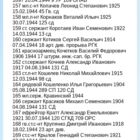
1897 20.04.1944 9 УР 109 ОПАБ
157 мл.с-нт Копачев Леонид Степанович 1925
15.02.1944 45 Гв. сд
158 мл.л-нт Корнаков Виталий Ильич 1925
30.07.1944 125 сд
159 ст. сержант Коротаев Иван Семенович 1922
14.03.1944 13 сд
160 сержант Котиков Сергей Васильич 1914
07.04.1944 18 арт. див. прорыва РГК
161 красноармеец Кочетков Василий Федорович
1906 1944 17 штурм. инж.-сап. бр. РГК
162 ст.сержант Кочнев Александр Иванович
1917 04.08.1944 131 СД
163 ст.л-нт Кошелев Николай Михайлович 1915
12.03.1944 98 сд
164 рядовой Кошеленко Илья Григорьевич 1904
05.08.1944 289 СП 120 СД
165 мл.серж. Кравинский 1944
166 сержант Красиков Михаил Семенович 1904
04.08.1944 131 СД
167 ефрейтор Кратт Александр Емельянович
1921 30.07.1944 120 СГКД 709 ОРС
168 гв.ст.с-нт Крупянко Дмитрий Иванович 1918
18.02.1944 23 арт. див.
169 ст.с-нт Крылов Геннадий Степанович 1921