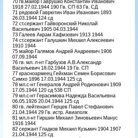
70 гв.майор Гаврушко Константин Иванович
1918 27.02.1944 190 Гв. СП 63 Гв. СД
71 рядовой Гаврютин Иван Иванович 1893
26.03.1944 124 сд
72 ст.сержант Гайворонский Николай
Васильевич 1905 04.03.1944
73 Галеев Акрам Хафизович 1913 1944
74 ст.сержант Галушкин Михаил Алексеевич
1910 1944
75 майор Галямов Андрей Андреевич 1906
07.09.1944
76 гв. мл. л-нт Гарбузов А.В.Александр
Васильевич 18.02.1944 19 Гв. СП
77 красноармеец Гейхман Семен Борисович
Симхо 1896 17.03.1944 125 сд
78 мл.с-нт Генералов Андрей Родионович 1909
17.05.1944 120 сд 538 СП
79 мл.с-нт Герасимова Надежда Васильевна
06.05.1926 20.04.1944 125 сд
80 гв. лейтенант Герцев Павел Стефанович
21.04.1944 29 Гв. истр. Авиаполк
81 мл.л-нт Гиршин Михаил Зиновьевич Манус
1916 1944
82 сержант Гладков Михаил Кузьмич 1904 1907
21.04.1944 125 сд