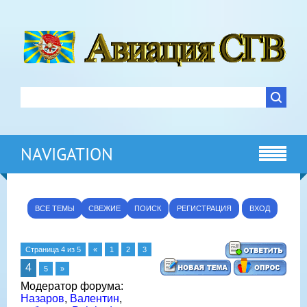
NAVIGATION
ВСЕ ТЕМЫ
СВЕЖИЕ
ПОИСК
РЕГИСТРАЦИЯ
ВХОД
Страница
4
из
5
«
1
2
3
4
5
»
Модератор форума:
Назаров
,
Валентин
,