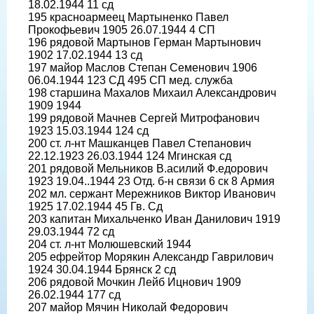
18.02.1944 11 сд
195 красноармеец Мартыненко Павел
Прокофьевич 1905 26.07.1944 4 СП
196 рядовой Мартынов Герман Мартынович
1902 17.02.1944 13 сд
197 майор Маслов Степан Семенович 1906
06.04.1944 123 СД 495 СП мед. служба
198 старшина Махалов Михаил Александрович
1909 1944
199 рядовой Мачнев Сергей Митрофанович
1923 15.03.1944 124 сд
200 ст. л-нт Машканцев Павел Степанович
22.12.1923 26.03.1944 124 Мгинская сд
201 рядовой Мельников В.асилий Ф.едорович
1923 19.04..1944 23 Отд. б-н связи 6 ск 8 Армия
202 мл. сержант Мережников Виктор Иванович
1925 17.02.1944 45 Гв. Сд
203 капитан Михальченко Иван Данилович 1919
29.03.1944 72 сд
204 ст. л-нт Молюшевский 1944
205 ефрейтор Морякин Александр Гаврилович
1924 30.04.1944 Брянск 2 сд
206 рядовой Мочкин Лейб Ицнович 1909
26.02.1944 177 сд
207 майор Мячин Николай Федорович