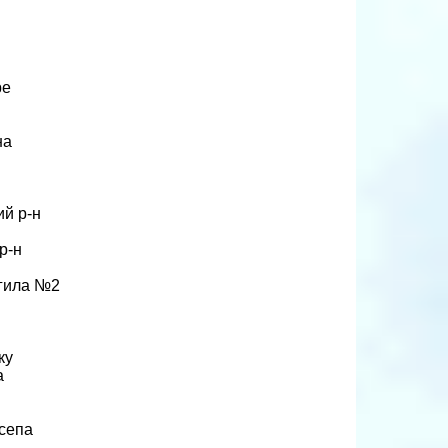
ре
на
й р-н
р-н
огила №2
ку
а
сепа