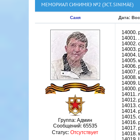
МЕМОРИАЛ СИНИМЯЭ №2 (ЭСТ. SINIMÄE)
Саня
Дата: Вос
14000.
14001.
14002. 
14003.
14004.
14005.
14006. 
14007.
14008. 
14009.
14000.
14011. 
14012.
14013.
14014.
14015. 
Группа: Админ
14016. 
Сообщений:
65535
14017. 
Статус:
Отсутствует
14018. 
14019.