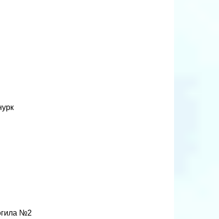
нурк
огила №2