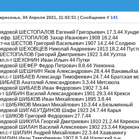
кресенье, 04 Апреля 2021, 11:02:51 | Сообщение #
141
 рядовой ШЕСТОПАЛОВ Евгений Григорьевич 17.3.44 Хунди
 . ефр. ШЕСТОПАЛОВ Захар Иванович 1908 18.2.44
ст-на ШЕСТОВ Григорий Васильевич 1907 14.2.44 Солдино
 рядовой ШЕХОВЦЕВ Николай Андреевич 1913 18.2.44 Пуст
 ШЕСТОПАЛОВ Григорий Дмитриевич 1922 3.44 Ууэтоа
 мл.л-т ШЕХОНИН Иван Ильич 44 Путки
рядовой ШЕФЕР Федор Петрович 8.8.44 Ухеконна
 рядовой ШЕШНИН Яков Александрович 28.4.44 Ванамыйза
мл.с-т ШИБАЕВ Александр Тимофеевич 24.7.44 Братская м
 ШИБАЕВ Анатолий Александрович 3.3.44 Метскюла
 рядовой ШИБАЕВ Иван Федорович 1902 7.3.44
л-т ШИБИН Василий Александрович 1901 29.3.44 Крекси
 рядовой ШИБКОВ Иван Михайлович 1895 3.8.44
 с-т ШИБЯКОВ Михаил Михайлович 10.3.44 х.Безымянный
 рядовой ШИГАБУТДИНОВ Шафи 1923 24.7.44 Карья
с-т ШИКОВ Григорий Федорович 27.7.44
рядовой ШИКУЛА Георгий Дмитриевич 1910 21.2.44 Кяреко
рядовой ШИЛАН Василий Алексеевич 1902 23.3.44 Кярекон
мл.с-т ШИЛИН Андрей Михайлович 22.3.44 Хаавакингу
 ШИЛИН Иван Тимофеевич 1907 8.3.44 Нарвский р-н