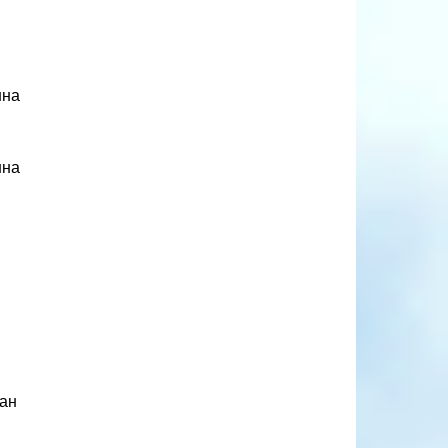
нна
нна
ран