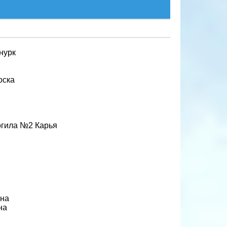
нурк
оска
огила №2 Карья
нна
на