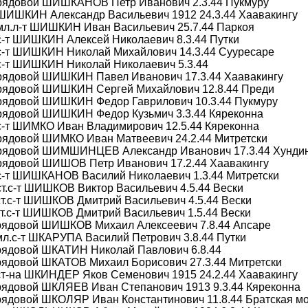
 рядовой ШИШКАНОВ Петр Иванович 2.3.44 Пукмуру
 ШИШКИН Александр Васильевич 1912 24.3.44 Хаавакингу
мл.л-т ШИШКИН Иван Васильевич 25.7.44 Паркоя
с-т ШИШКИН Алексей Николаевич 8.3.44 Путки
 с-т ШИШКИН Николай Михайлович 14.3.44 Сууресаре
с-т ШИШКИН Николай Николаевич 5.3.44
 рядовой ШИШКИН Павел Иванович 17.3.44 Хаавакингу
 рядовой ШИШКИН Сергей Михайлович 12.8.44 Преди
 рядовой ШИШКИН Федор Гаврилович 10.3.44 Пукмуру
 рядовой ШИШКИН Федор Кузьмич 3.3.44 Кяреконна
с-т ШИМКО Иван Владимирович 12.5.44 Кяреконна
 рядовой ШИМКО Иван Матвеевич 24.2.44 Митретски
 рядовой ШИМШИНЦЕВ Александр Иванович 17.3.44 Хунди
 рядовой ШИШОВ Петр Иванович 17.2.44 Хаавакингу
 с-т ШИШКАНОВ Василий Николаевич 1.3.44 Митретски
ст.с-т ШИШКОВ Виктор Васильевич 4.5.44 Вески
ст.с-т ШИШКОВ Дмитрий Васильевич 4.5.44 Вески
ст.с-т ШИШКОВ Дмитрий Васильевич 1.5.44 Вески
 рядовой ШИШКОВ Михаил Алексеевич 7.8.44 Апсаре
мл.с-т ШКАРУПА Василий Петрович 3.8.44 Путки
 рядовой ШКАТИН Николай Павлович 6.8.44
рядовой ШКАТОВ Михаил Борисович 27.3.44 Митретски
ст-на ШКИНДЕР Яков Семенович 1915 24.2.44 Хаавакингу
рядовой ШКЛЯЕВ Иван Степанович 1913 9.3.44 Кяреконна
рядовой ШКОЛЯР Иван Константинович 11.8.44 Братская м