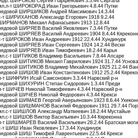
 ефр. ШИРОКОВ Сергей Парфенович 3.3.44 Сиргала
мл.л-т ШИРОКОРАД Иван Григорьевич 4.8.44 Путки
 рядовой ШИРШИКОВ Андрей Максимович 14.3.44
 с-т ШИРИХАНОВ Александр Егорович 1918 9.2.44
 ШИРМАНОВ Михаил Афанасьевич 1913 12.8.44
 рядовой ШИРЯЕВ Василий Яковлевич 7.3.44 Путки
 рядовой ШИРЯЕВ Василий Андреевич 1904 8.4.44 Кярекон
с-т ШИРОКОВ Иван Андреевич 1912 22.4.44 Хундинурк
 рядовой ШИРЯЕВ Иван Сергеевич 1924 14.2.44 Вески
 рядовой ШИРЯЕВ Иван Тимофеевич 18.2.44 Карья
мл.с-т ШИТИКОВ Владимир Васильевич 7.8.44 Апсаре
 рядовой ШИТИКОВ Михаил Гаврилович 1924 31.7.44 Уснов
 рядовой ШИТИКОВ Владимир Михайлович 1925 21.2.44 Ва
 рядовой ШИШОВ Иван Константинович 1912 25.2.44 Кяреко
л-т ШИФРИН Исай Самсонович 3.3.44 Нарвский р-н
 рядовой ШИХУРИН Степан Сидорович 1.3.44 Преди
л-т ШИЧЕВ Николай Тимофеевич 4.3.44 Нарвский р-н
рядовой ШИЧЕВ Николай Федорович 4.3.44 Крекси
рядовой ШИМАЕВ Георгий Аверьянович 1923 8.6.44 Ухекон
 рядовой ШИШМАНОВ Василий Федорович 1911 29.7.44 Пор
 мл.с-т ШИШЛОВ Александр Матвеевич 18.2.44 Мустайые
мл.с-т ШИШОВ Виктор Васильевич 10.3.44 Кяреконна
 л-т ШИШМАРЕВ Василий Васильевич 28.2.44 Братская мог
с-т ШИШ Иван Яковлевич 17.3.44 Хундинурк
 рядовой ШИШ Тимофей Лаврентьевич 22.5.44 Крекси