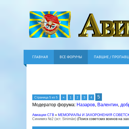
ГЛАВНАЯ
ВСЕ ФОРУМЫ
ПАВШИЕ / ПРОПАВ
5
Страница
5
из
5
«
1
2
3
4
Модератор форума:
Назаров
,
Валентин
,
доб
Авиации СГВ
»
МЕМОРИАЛЫ И ЗАХОРОНЕНИЯ СОВЕТС
Синимяэ №2 (эст. Sinimäe)
(Поиск советских воинов на за