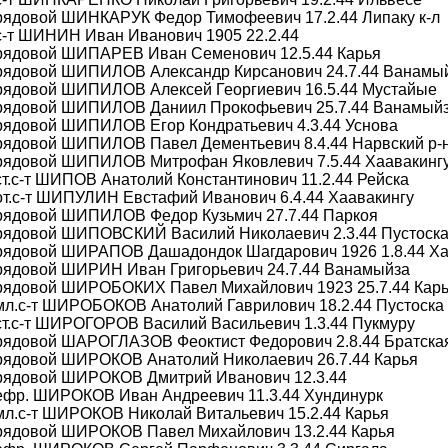
 рядовой ШИНКАРУК Федор Тимофеевич 17.2.44 Липаку к-л
с-т ШИНИН Иван Иванович 1905 22.2.44
 рядовой ШИПАРЕВ Иван Семенович 12.5.44 Карья
 рядовой ШИПИЛОВ Александр Кирсанович 24.7.44 Ванамы
 рядовой ШИПИЛОВ Алексей Георгиевич 16.5.44 Мустайые
 рядовой ШИПИЛОВ Даниил Прокофьевич 25.7.44 Ванамый
 рядовой ШИПИЛОВ Егор Кондратьевич 4.3.44 Уснова
 рядовой ШИПИЛОВ Павел Дементьевич 8.4.44 Нарвский р-
 рядовой ШИПИЛОВ Митрофан Яковлевич 7.5.44 Хаавакинг
ст.с-т ШИПОВ Анатолий Константинович 11.2.44 Рейска
от.с-т ШИПУЛИН Евстафий Иванович 6.4.44 Хаавакингу
 рядовой ШИПИЛОВ Федор Кузьмич 27.7.44 Паркоя
 рядовой ШИПОВСКИЙ Василий Николаевич 2.3.44 Пустоск
 рядовой ШИРАПОВ Дашадондок Шагдарович 1926 1.8.44 Х
 рядовой ШИРИН Иван Григорьевич 24.7.44 Ванамыйза
 рядовой ШИРОБОКИХ Павел Михайлович 1923 25.7.44 Кар
мл.с-т ШИРОБОКОВ Анатолий Гаврилович 18.2.44 Пустоска
ст.с-т ШИРОГОРОВ Василий Васильевич 1.3.44 Пукмуру
 рядовой ШАРОГЛАЗОВ Феоктист Федорович 2.8.44 Братска
 рядовой ШИРОКОВ Анатолий Николаевич 26.7.44 Карья
 рядовой ШИРОКОВ Дмитрий Иванович 12.3.44
 ефр. ШИРОКОВ Иван Андреевич 11.3.44 Хундинурк
мл.с-т ШИРОКОВ Николай Витальевич 15.2.44 Карья
 рядовой ШИРОКОВ Павел Михайлович 13.2.44 Карья