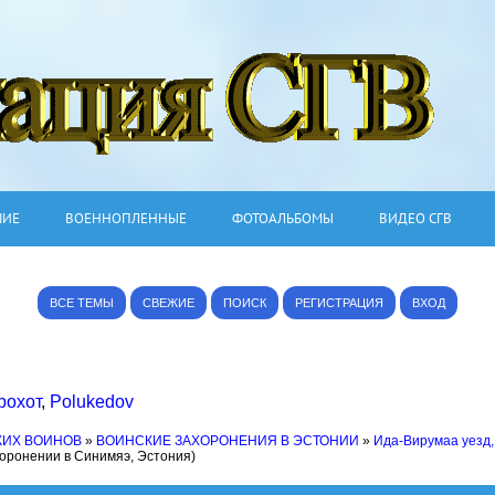
ШИЕ
ВОЕННОПЛЕННЫЕ
ФОТОАЛЬБОМЫ
ВИДЕО СГВ
ВСЕ ТЕМЫ
СВЕЖИЕ
ПОИСК
РЕГИСТРАЦИЯ
ВХОД
рохот
,
Polukedov
КИХ ВОИНОВ
»
ВОИНСКИЕ ЗАХОРОНЕНИЯ В ЭСТОНИИ
»
Ида-Вирумаа уезд,
хоронении в Синимяэ, Эстония)