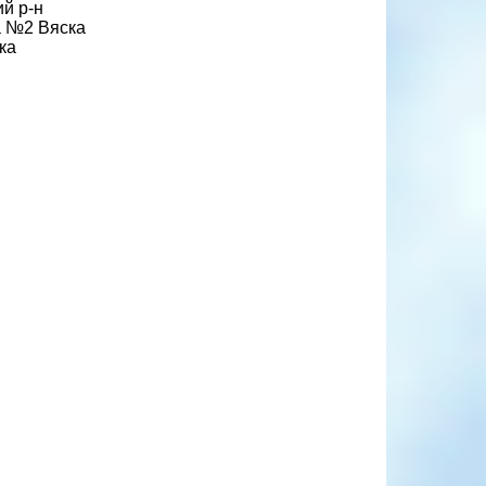
й р-н
а №2 Вяска
ка
я