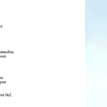
на
а
намыйза
нна
на
уни
ила №2