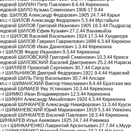
 рядовой ШИЛИН Петр Павлович 8.4.44 Кяреконна
рядовой ШИЛО Кузьма Семенович 1906 17.9.44
ефр. ШИЛОВ Александр Федорович 1905 24.7.44 Карья
мл.с-т ШИЛОВ Александр Федорович 5.3.44 Мустайыги
 рядовой ШИЛОВ Григорий Иванович 1905 18.3.44 Пыдраса
 рядовой ШИЛОВ Ефим Кузьмич 27.2.44 Ванамыйза
ст.с-т ШИЛОВ Василий Васильевич 1924 17.3.44 Хундинурк
рядовой ШИЛОВ Гавриил Гавриилович 1899 6.3.44 Кярекон
 рядовой ШИЛОВ Иван Данилович 1.3.44 Кяреконна
л-т ШИЛОВ Федор Иванович 9.3.44 Кяреконна
 рядовой ШИЛОВСКИЙ Григорий Семенович 10.3.44 Крекси
 рядовой ШИЛОВСКИЙ Василий Дмитриевич 25.2.44 Нарвски
с-т ШИЛЯЕВ Прокопий Сергеевич 30.7.44 Сиргала
с-т ШИЛЬНИКОВ Дмитрий Федорович 1921 9.4.44 Нарвский 
рядовой ШИЛЬ Петр Васильевич 30.7.44 Апсаре
 мл.с-т ШИМАНСКИЙ Виктор Николаевич 8.4.44 Братская м
рядовой ШИМАЕВ Яку Устинович 10.3.44 Кяреконна
с-т ШИМКО Иван Владимирович 12.5.44 Кяреконна
с-т ШИКИН Александр Михайлович 1920 4.3.44 Кяреконна
 рядовой ШИНКАРЕВ Александр Никифорович 11.3.44 Кууси
 с-т ШИМАНЕВСКИЙ Юрий Марианович 1919 5.3.44 Ухеконн
 рядовой ШИНКАРЕВ Василий Павлович 18.3.44 Кяреконна
 ШИНКАРЕВ Илья Акимович 1925 24.7.44 Ривимаа
ст.л-т ШИНКАРЕНКО Лаврентий Арсентьевич 27.7.44 х.Муур
 с-т ШИНКАРЕНКО Николай Григорьевич 19.2.44 Ильвесе