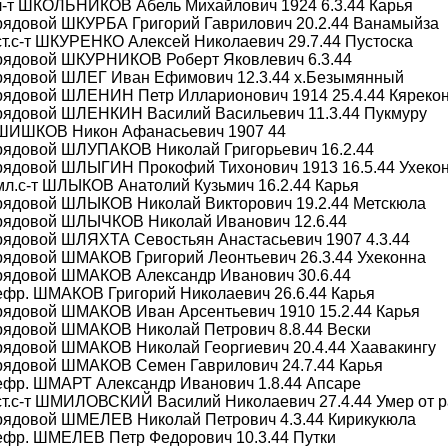
л-т ШКОЛЬНИКОВ Абель Михайлович 1924 6.3.44 Карья
 рядовой ШКУРБА Григорий Гаврилович 20.2.44 Ванамыйза
ст.с-т ШКУРЕНКО Алексей Николаевич 29.7.44 Пустоска
 рядовой ШКУРНИКОВ Роберт Яковлевич 6.3.44
 рядовой ШЛЕГ Иван Ефимович 12.3.44 х.Безымянный
 рядовой ШЛЕНИН Петр Илларионович 1914 25.4.44 Кяреко
 рядовой ШЛЕНКИН Василий Васильевич 11.3.44 Пукмуру
 ШИШКОВ Никон Афанасьевич 1907 44
 рядовой ШЛУПАКОВ Николай Григорьевич 16.2.44
 рядовой ШЛЫГИН Прокофий Тихонович 1913 16.5.44 Ухеко
мл.с-т ШЛЫКОВ Анатолий Кузьмич 16.2.44 Карья
 рядовой ШЛЫКОВ Николай Викторович 19.2.44 Метскюла
 рядовой ШЛЫЧКОВ Николай Иванович 12.6.44
рядовой ШЛЯХТА Севостьян Анастасьевич 1907 4.3.44
рядовой ШМАКОВ Григорий Леонтьевич 26.3.44 Ухеконна
 рядовой ШМАКОВ Александр Иванович 30.6.44
ефр. ШМАКОВ Григорий Николаевич 26.6.44 Карья
рядовой ШМАКОВ Иван Арсентьевич 1910 15.2.44 Карья
 рядовой ШМАКОВ Николай Петрович 8.8.44 Вески
рядовой ШМАКОВ Николай Георгиевич 20.4.44 Хаавакингу
 рядовой ШМАКОВ Семен Гаврилович 24.7.44 Карья
ефр. ШМАРТ Александр Иванович 1.8.44 Апсаре
ст.с-т ШМИЛОВСКИЙ Василий Николаевич 27.4.44 Умер от 
 рядовой ШМЕЛЕВ Николай Петрович 4.3.44 Кирикукюла
ефр. ШМЕЛЕВ Петр Федорович 10.3.44 Путки