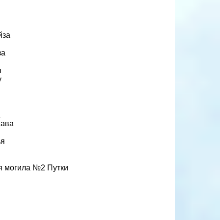
йза
за
н
у
а
аава
ья
я могила №2 Путки