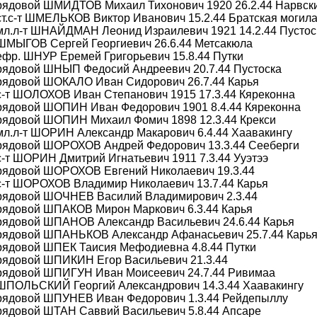
рядовой ШМИДТОВ Михаил Тихонович 1920 26.2.44 Нарвски
ст.с-т ШМЕЛЬКОВ Виктор Иванович 15.2.44 Братская могил
мл.л-т ШНАЙДМАН Леонид Израилевич 1921 14.2.44 Пустос
 ШМЫГОВ Сергей Георгиевич 26.6.44 Метсакюла
ефр. ШНУР Еремей Григорьевич 15.8.44 Путки
 рядовой ШНЫП Федосий Андреевич 20.7.44 Пустоска
 рядовой ШОКАЛО Иван Сидорович 26.7.44 Карья
с-т ШОЛОХОВ Иван Степанович 1915 17.3.44 Кяреконна
 рядовой ШОПИН Иван Федорович 1901 8.4.44 Кяреконна
 рядовой ШОПИН Михаил Фомич 1898 12.3.44 Крекси
мл.л-т ШОРИН Александр Макарович 6.4.44 Хаавакингу
 рядовой ШОРОХОВ Андрей Федорович 13.3.44 Сееберги
с-т ШОРИН Дмитрий Игнатьевич 1911 7.3.44 Ууэтээ
 рядовой ШОРОХОВ Евгений Николаевич 19.3.44
с-т ШОРОХОВ Владимир Николаевич 13.7.44 Карья
 рядовой ШОЧНЕВ Василий Владимирович 2.3.44
 рядовой ШПАКОВ Мирон Маркович 6.3.44 Карья
 рядовой ШПАНОВ Александр Васильевич 24.6.44 Карья
 рядовой ШПАНЬКОВ Александр Афанасьевич 25.7.44 Карь
рядовой ШПЕК Таисия Мефодиевна 4.8.44 Путки
 рядовой ШПИКИН Егор Васильевич 21.3.44
 рядовой ШПИГУН Иван Моисеевич 24.7.44 Ривимаа
 ШПОЛЬСКИЙ Георгий Александрович 14.3.44 Хаавакингу
 рядовой ШПУНЕВ Иван Федорович 1.3.44 Рейдепыллу
рядовой ШТАН Саввий Васильевич 5.8.44 Апсаре