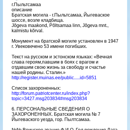
г.Пыльтсамаа
описание
Братская могила - г.Пыльтсамаа, Йыгеваское
шоссе, возле кладбища.
Jõgeva maakond, Põltsamaa linn, Jõgeva mnt.,
kalmistu kõrval.
Монумент на братской могиле установлен в 1947
г. Увековечено 53 имени погибших.
Текст на русском и эстонском языках: «Вечная
слава героям,павшим в боях с врагом и
отдавшим свою жизнь за свободу и счастье
нашей родины. Сталин.»
http://register.muinas.ee/public.....id=5851
Список захороненных:
http://forum.patriotcenter.ru/index.php?
topic=3427.msg203834#msg203834
6. ПЕРСОНАЛЬНЫЕ СВЕДЕНИЯ О
ЗАХОРОНЕННЫХ. Братская могила № 7
Йыгеваского уезда, гор. Пылтсамаа.
№№ Воинское звание Ф.И.О. Год рождения Дата