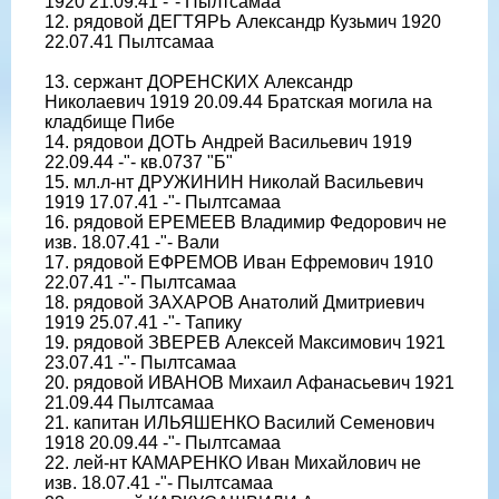
1920 21.09.41 -"- Пылтсамаа
12. рядовой ДЕГТЯРЬ Александр Кузьмич 1920
22.07.41 Пылтсамаа
13. сержант ДОРЕНСКИХ Александр
Николаевич 1919 20.09.44 Братская могила на
кладбище Пибе
14. рядовои ДОТЬ Андрей Васильевич 1919
22.09.44 -"- кв.0737 "Б"
15. мл.л-нт ДРУЖИНИН Николай Васильевич
1919 17.07.41 -"- Пылтсамаа
16. рядовой ЕРЕМЕЕВ Владимир Федорович не
изв. 18.07.41 -"- Вали
17. рядовой ЕФРЕМОВ Иван Ефремович 1910
22.07.41 -"- Пылтсамаа
18. рядовой ЗАХАРОВ Анатолий Дмитриевич
1919 25.07.41 -"- Тапику
19. рядовой ЗВЕРЕВ Алексей Максимович 1921
23.07.41 -"- Пылтсамаа
20. рядовой ИВАНОВ Михаил Афанасьевич 1921
21.09.44 Пылтсамаа
21. капитан ИЛЬЯШЕНКО Василий Семенович
1918 20.09.44 -"- Пылтсамаа
22. лей-нт КАМАРЕНКО Иван Михайлович не
изв. 18.07.41 -"- Пылтсамаа