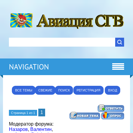
NAVIGATION
ВСЕ ТЕМЫ
СВЕЖИЕ
ПОИСК
РЕГИСТРАЦИЯ
ВХОД
1
Страница
1
из
1
Модератор форума:
Назаров
,
Валентин
,