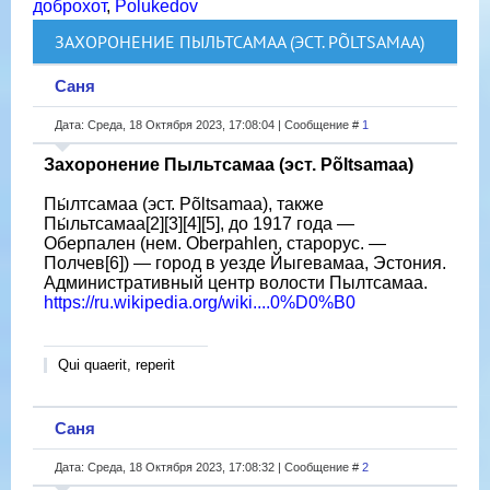
доброхот
,
Polukedov
ЗАХОРОНЕНИЕ ПЫЛЬТСАМАА (ЭСТ. PÕLTSAMAA)
Саня
Дата: Среда, 18 Октября 2023, 17:08:04 | Сообщение #
1
Захоронение Пыльтсамаа (эст. Põltsamaa)
Пы́лтсамаа (эст. Põltsamaa), также
Пы́льтсамаа[2][3][4][5], до 1917 года —
Оберпален (нем. Oberpahlen, старорус. —
Полчев[6]) — город в уезде Йыгевамаа, Эстония.
Административный центр волости Пылтсамаа.
https://ru.wikipedia.org/wiki....0%D0%B0
Qui quaerit, reperit
Саня
Дата: Среда, 18 Октября 2023, 17:08:32 | Сообщение #
2