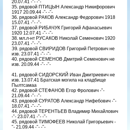
20.07.41 -"- -"-
35. рядовой ПТИЦЫН Александр Никифорович
1917 20.09.44 -"- -"-
36. рядовой РАКОВ Александр Федорович 1918
15.07.41 -"- -"-
37. рядовой РИБАЧУК Григорий Афанасьевич
1920 12.07.41 -"- -"-
38. мл.л-нт РУСАКОВ Николай Семенович 1920
23.07.41 -"- -"-
З9. рядовой СВИРИДОВ Григорий Петрович не
изв. 23.07.41 -"- -"-
40. рядовой СЕМЕНОВ Дмитрий Семенович не
изв. 20.09.44 -"- -"-
41. рядовой СИДОРСКИЙ Иван Дмитриевич не
изв. 13.07.41 Братская могила на кладбище
Пылтсамаа
42. рядовой СТЕФАНОВ Егор Фролович -"-
21.09.44 -"- -"-
43. рядовой СУРАТОВ Александр Нифебович -"-
18.07.41 -"- -"-
44. рядовой ТЕРЕНТЬЕВ Владимир Михайлович
-"- 23.07.41 -"- -"-
45. рядовой ТИМОФЕЕВ Николай Григорьевич -
"- 21.09.44 -"- -"-