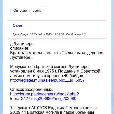
Qui quaerit, reperit
Саня
Дата: Среда, 18 Октября 2023, 17:19:58 | Сообщение #
2
д.Лустивере
описание
Братская могила - волость Пыльтсамаа, деревня
Лустивере.
Монумент на братской могиле Лустивере
установлен 8 мая 1975 г. По данным Советской
армии в могилу захоронено 40 бойцов.
http://register.muinas.ee/public.....id=5857
Список захороненных:
http://forum.patriotcenter.ru/index.php?
topic=3427.msg203980#msg203980
1. сержант АГУТОВ Евдоким Петрович не изв.
20.09.44 Братская могила в парке больницы