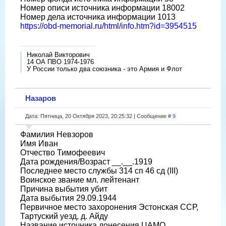
Номер описи источника информации 18002
Номер дела источника информации 1013
https://obd-memorial.ru/html/info.htm?id=3954515
Николай Викторович
14 ОА ПВО 1974-1976
У России только два союзника - это Армия и Флот
Назаров
Дата: Пятница, 20 Октября 2023, 20:25:32 | Сообщение #
9
Фамилия Невзоров
Имя Иван
Отчество Тимофеевич
Дата рождения/Возраст __.__.1919
Последнее место службы 314 сп 46 сд (III)
Воинское звание мл. лейтенант
Причина выбытия убит
Дата выбытия 29.09.1944
Первичное место захоронения Эстонская ССР,
Тартуский уезд, д. Айду
Название источника донесения ЦАМО