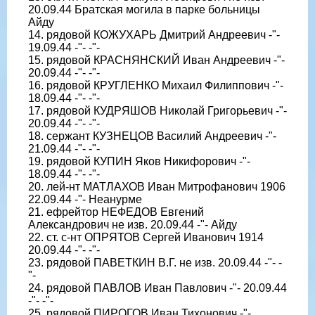
20.09.44 Братская могила в парке больницы
Айду
14. рядовой КОЖУХАРЬ Дмитрий Андреевич -"-
19.09.44 -"- -"-
15. рядовой КРАСНЯНСКИЙ Иван Андреевич -"-
20.09.44 -"- -"-
16. рядовой КРУГЛЕНКО Михаил Филиппович -"-
18.09.44 -"- -"-
17. рядовой КУДРЯШОВ Николай Григорьевич -"-
20.09.44 -"- -"-
18. сержант КУЗНЕЦОВ Василий Андреевич -"-
21.09.44 -"- -"-
19. рядовой КУПИН Яков Никифорович -"-
18.09.44 -"- -"-
20. лей-нт МАТЛАХОВ Иван Митрофанович 1906
22.09.44 -"- Неанурме
21. ефрейтор НЕФЕДОВ Евгений
Александрович не изв. 20.09.44 -"- Айду
22. ст. с-нт ОПРЯТОВ Сергей Иванович 1914
20.09.44 -"- -"-
23. рядовой ПАВЕТКИН В.Г. не изв. 20.09.44 -"- -
"-
24. рядовой ПАВЛОВ Иван Павлович -"- 20.09.44
-"- -"-
25. рядовой ПИРОГОВ Иван Тихонович -"-