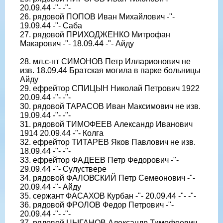
20.09.44 -"- -"-
26. рядовой ПОПОВ Иван Михайлович -"-
19.09.44 -"- Саба
27. рядовой ПРИХОДЖЕНКО Митрофан
Макарович -"- 18.09.44 -"- Айду
28. мл.с-нт СИМОНОВ Петр Илларионович не
изв. 18.09.44 Братская могила в парке больницы
Айду
29. ефрейтор СПИЦЫН Николай Петрович 1922
20.09.44 -"- -"-
30. рядовой ТАРАСОВ Иван Максимович не изв.
19.09.44 -"- -"-
31. рядовой ТИМОФЕЕВ Александр Иванович
1914 20.09.44 -"- Колга
32. ефрейтор ТИТАРЕВ Яков Павлович не изв.
18.09.44 -"- -"-
33. ефрейтор ФАДЕЕВ Петр Федорович -"-
29.09.44 -"- Сулуствере
34. рядовой ФАЛОВСКИЙ Петр Семеонович -"-
20.09.44 -"- Айду
35. сержант ФАСАХОВ Курбан -"- 20.09.44 -"- -"-
36. рядовой ФРОЛОВ Федор Петрович -"-
20.09.44 -"- -"-
37. рядовой ЦЫГАНОВ Александр Тимофеевич