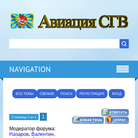
NAVIGATION
ВСЕ ТЕМЫ
СВЕЖИЕ
ПОИСК
РЕГИСТРАЦИЯ
ВХОД
1
Страница
1
из
1
Модератор форума:
Назаров
,
Валентин
,