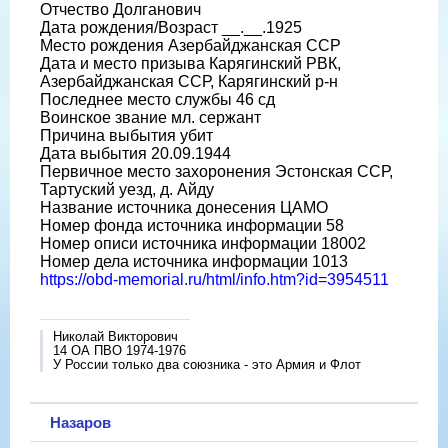
Отчество Долганович
Дата рождения/Возраст __.__.1925
Место рождения Азербайджанская ССР
Дата и место призыва Карягинский РВК,
Азербайджанская ССР, Карягинский р-н
Последнее место службы 46 сд
Воинское звание мл. сержант
Причина выбытия убит
Дата выбытия 20.09.1944
Первичное место захоронения Эстонская ССР,
Тартуский уезд, д. Айду
Название источника донесения ЦАМО
Номер фонда источника информации 58
Номер описи источника информации 18002
Номер дела источника информации 1013
https://obd-memorial.ru/html/info.htm?id=3954511
Николай Викторович
14 ОА ПВО 1974-1976
У России только два союзника - это Армия и Флот
Назаров