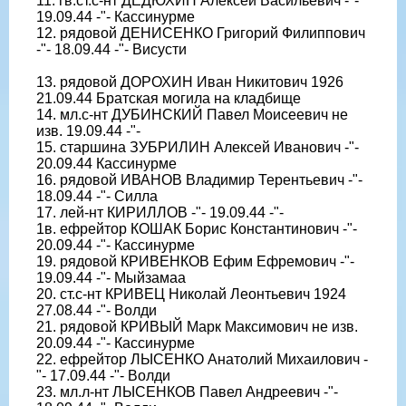
11. гв.ст.с-нт ДЕДЮХИН Алексей Васильевич -"-
19.09.44 -"- Кассинурме
12. рядовой ДЕНИСЕНКО Григорий Филиппович
-"- 18.09.44 -"- Висусти
13. рядовой ДОРОХИН Иван Никитович 1926
21.09.44 Братская могила на кладбище
14. мл.с-нт ДУБИНСКИЙ Павел Моисеевич не
изв. 19.09.44 -"-
15. старшина ЗУБРИЛИН Алексей Иванович -"-
20.09.44 Кассинурме
16. рядовой ИВАНОВ Владимир Терентьевич -"-
18.09.44 -"- Силла
17. лей-нт КИРИЛЛОВ -"- 19.09.44 -"-
1в. ефрейтор КОШАК Борис Константинович -"-
20.09.44 -"- Кассинурме
19. рядовой КРИВЕНКОВ Ефим Ефремович -"-
19.09.44 -"- Мыйзамаа
20. ст.с-нт КРИВЕЦ Николай Леонтьевич 1924
27.08.44 -"- Волди
21. рядовой КРИВЫЙ Марк Максимович не изв.
20.09.44 -"- Кассинурме
22. ефрейтор ЛЫСЕНКО Анатолий Михаилович -
"- 17.09.44 -"- Волди
23. мл.л-нт ЛЫСЕНКОВ Павел Андреевич -"-