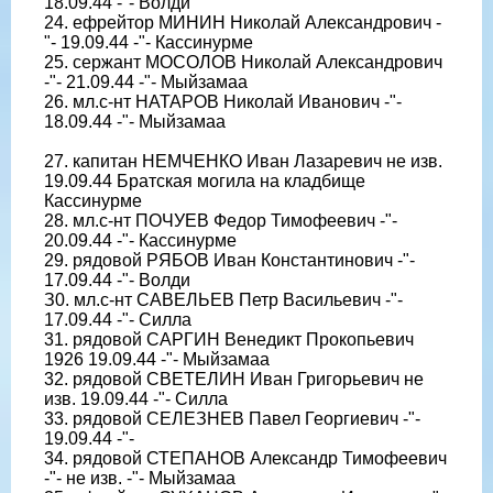
18.09.44 -"- Волди
24. ефрейтор МИНИН Николай Александрович -
"- 19.09.44 -"- Кассинурме
25. сержант МОСОЛОВ Николай Александрович
-"- 21.09.44 -"- Мыйзамаа
26. мл.с-нт НАТАРОВ Николай Иванович -"-
18.09.44 -"- Мыйзамаа
27. капитан НЕМЧЕНКО Иван Лазаревич не изв.
19.09.44 Братская могила на кладбище
Кассинурме
28. мл.с-нт ПОЧУЕВ Федор Тимофеевич -"-
20.09.44 -"- Кассинурме
29. рядовой РЯБОВ Иван Константинович -"-
17.09.44 -"- Волди
З0. мл.с-нт САВЕЛЬЕВ Петр Васильевич -"-
17.09.44 -"- Силла
31. рядовой САРГИН Венедикт Прокопьевич
1926 19.09.44 -"- Мыйзамаа
32. рядовой СВЕТЕЛИН Иван Григорьевич не
изв. 19.09.44 -"- Силла
33. рядовой СЕЛЕЗНЕВ Павел Георгиевич -"-
19.09.44 -"-
34. рядовой СТЕПАНОВ Александр Тимофеевич
-"- не изв. -"- Мыйзамаа