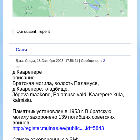
Qui quaerit, reperit
Саня
Дата: Среда, 18 Октября 2023, 17:56:11 | Сообщение #
2
д.Каарепере
описание
Братская могила, волость Паламусе,
д.Каарепере, кладбище.
Jõgeva maakond, Palamuse vald, Kaarepere küla,
kalmistu.
Памятник установлен в 1953 г. В братскую
могилу захоронено 139 погибших советских
воинов.
http://register.muinas.ee/public.....id=5843
Список захороненных в БМ: