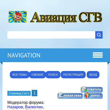
NAVIGATION
ВСЕ ТЕМЫ
СВЕЖИЕ
ПОИСК
РЕГИСТРАЦИЯ
ВХОД
1
Страница
1
из
1
Модератор форума:
Назаров
,
Валентин
,