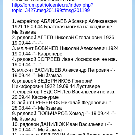
http://forum.patriotcenter.ru/index.php?
topic=3427.msg201199#msg201199
1. ефрейтор АБЛИКАЕВ Абсавир Абликаевзич
1921 18.09.44 Братская могила на кладбище
Мыйзамаа
2. рядовой АГЕЕВ Николай Степанович 1926
19.09.44 -"- -"-
3. мл.л-нт БОВИЧЕВ Николай Алексеевич 1924
19.09.44 -"- Каарепере
4. рядовой БОГРЕЕВ Иван Иосифович не изв.
19.09.44 -"- -"-
5. мл.с-нт ВАСИЛЬЕВ Александр Петрович -"-
19.09.44 -"- Мыйзамаа
б. рядовой ВЕДЕРНИКОВ Григорий
Никифорович 1922 19.09.44 Лустивере
7. ефрейтор ГЕДСОН Лев Васильевич не изв.
20.09.44 Кассинурме
8. лей-нт ГРЕБЕНЮК Николай Федорович -"-
28.08.44 -"- Мыйзамаа
9. рядовой ГЮЛЬЧАРОВ Хомод -"- 19.09.44 -"-
Мыйзамаа
10. рядовой ДАНИЛЮК Иван Васильевич -"-
18.09.44 -"- Мыйзамаа