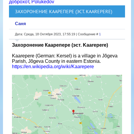
доброхот
,
Polukedov
ЗАХОРОНЕНИЕ КААРЕПЕРЕ (ЭСТ. KAAREPERE)
Саня
Дата: Среда, 18 Октября 2023, 17:55:19 | Сообщение #
1
Захоронение Каарепере (эст. Kaarepere)
Kaarepere (German: Kersel) is a village in Jõgeva
Parish, Jõgeva County in eastern Estonia.
https://en.wikipedia.org/wiki/Kaarepere