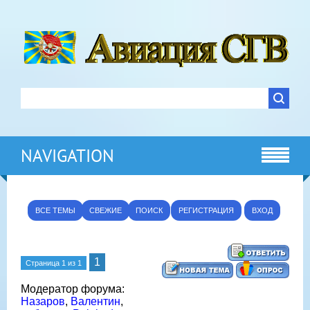
NAVIGATION
ВСЕ ТЕМЫ
СВЕЖИЕ
ПОИСК
РЕГИСТРАЦИЯ
ВХОД
1
Страница
1
из
1
Модератор форума:
Назаров
,
Валентин
,