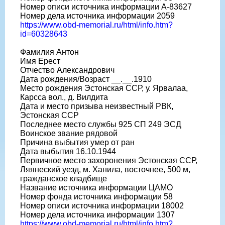
Номер описи источника информации А-83627
Номер дела источника информации 2059
https://www.obd-memorial.ru/html/info.htm?
id=60328643
Фамилия Антон
Имя Ерест
Отчество Александрович
Дата рождения/Возраст __.__.1910
Место рождения Эстонская ССР, у. Ярвалаа,
Карсса вол., д. Вилдита
Дата и место призыва неизвестный РВК,
Эстонская ССР
Последнее место службы 925 СП 249 ЭСД
Воинское звание рядовой
Причина выбытия умер от ран
Дата выбытия 16.10.1944
Первичное место захоронения Эстонская ССР,
Ляянеский уезд, м. Ханила, восточнее, 500 м,
гражданское кладбище
Название источника информации ЦАМО
Номер фонда источника информации 58
Номер описи источника информации 18002
Номер дела источника информации 1307
https://www.obd-memorial.ru/html/info.htm?