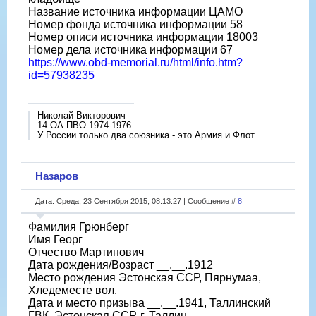
Название источника информации ЦАМО
Номер фонда источника информации 58
Номер описи источника информации 18003
Номер дела источника информации 67
https://www.obd-memorial.ru/html/info.htm?
id=57938235
Николай Викторович
14 ОА ПВО 1974-1976
У России только два союзника - это Армия и Флот
Назаров
Дата: Среда, 23 Сентября 2015, 08:13:27 | Сообщение #
8
Фамилия Грюнберг
Имя Георг
Отчество Мартинович
Дата рождения/Возраст __.__.1912
Место рождения Эстонская ССР, Пярнумаа,
Хледеместе вол.
Дата и место призыва __.__.1941, Таллинский
ГВК, Эстонская ССР, г. Таллин