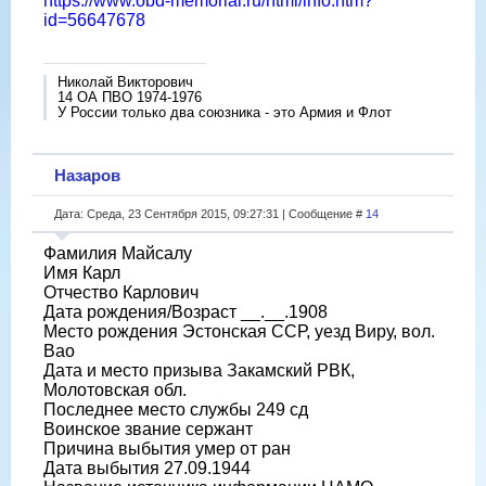
https://www.obd-memorial.ru/html/info.htm?
id=56647678
Николай Викторович
14 ОА ПВО 1974-1976
У России только два союзника - это Армия и Флот
Назаров
Дата: Среда, 23 Сентября 2015, 09:27:31 | Сообщение #
14
Фамилия Майсалу
Имя Карл
Отчество Карлович
Дата рождения/Возраст __.__.1908
Место рождения Эстонская ССР, уезд Виру, вол.
Вао
Дата и место призыва Закамский РВК,
Молотовская обл.
Последнее место службы 249 сд
Воинское звание сержант
Причина выбытия умер от ран
Дата выбытия 27.09.1944