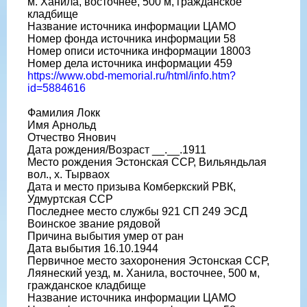
м. Ханила, восточнее, 500 м, гражданское
кладбище
Название источника информации ЦАМО
Номер фонда источника информации 58
Номер описи источника информации 18003
Номер дела источника информации 459
https://www.obd-memorial.ru/html/info.htm?
id=5884616
Фамилия Локк
Имя Арнольд
Отчество Янович
Дата рождения/Возраст __.__.1911
Место рождения Эстонская ССР, Вильяндьлая
вол., х. Тырваох
Дата и место призыва Комберкский РВК,
Удмуртская ССР
Последнее место службы 921 СП 249 ЭСД
Воинское звание рядовой
Причина выбытия умер от ран
Дата выбытия 16.10.1944
Первичное место захоронения Эстонская ССР,
Ляянеский уезд, м. Ханила, восточнее, 500 м,
гражданское кладбище
Название источника информации ЦАМО