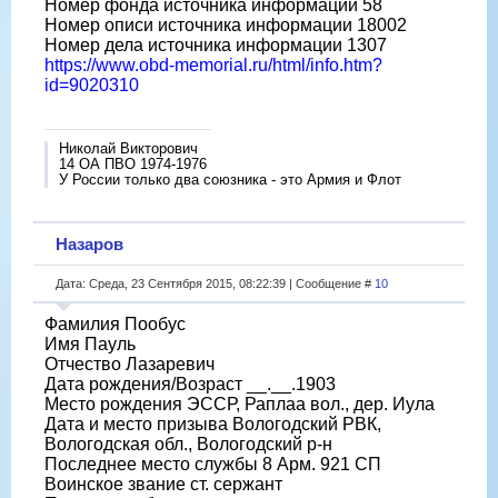
Номер фонда источника информации 58
Номер описи источника информации 18002
Номер дела источника информации 1307
https://www.obd-memorial.ru/html/info.htm?
id=9020310
Николай Викторович
14 ОА ПВО 1974-1976
У России только два союзника - это Армия и Флот
Назаров
Дата: Среда, 23 Сентября 2015, 08:22:39 | Сообщение #
10
Фамилия Пообус
Имя Пауль
Отчество Лазаревич
Дата рождения/Возраст __.__.1903
Место рождения ЭССР, Раплаа вол., дер. Иула
Дата и место призыва Вологодский РВК,
Вологодская обл., Вологодский р-н
Последнее место службы 8 Арм. 921 СП
Воинское звание ст. сержант