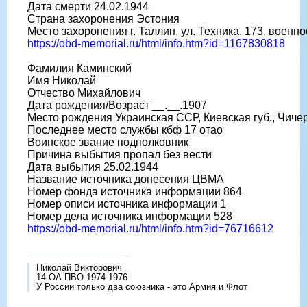
Дата смерти 24.02.1944
Страна захоронения Эстония
Место захоронения г. Таллин, ул. Техника, 173, военн
https://obd-memorial.ru/html/info.htm?id=1167830818
Фамилия Каминский
Имя Николай
Отчество Михайлович
Дата рождения/Возраст __.__.1907
Место рождения Украинская ССР, Киевская губ., Чичер
Последнее место службы кбф 17 отао
Воинское звание подполковник
Причина выбытия пропал без вести
Дата выбытия 25.02.1944
Название источника донесения ЦВМА
Номер фонда источника информации 864
Номер описи источника информации 1
Номер дела источника информации 528
https://obd-memorial.ru/html/info.htm?id=76716612
Николай Викторович
14 ОА ПВО 1974-1976
У России только два союзника - это Армия и Флот