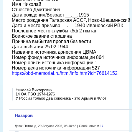
Имя Николай
Отчество Дмитриевич
Дата рождения/Возраст __.__.1915
Место рождения Татарская АССР, Ново-Шешминский р-
Дата и место призыва __.__.1940 Ивановский РВК
Последнее место службы кбф 2 гкмтап
Воинское звание старшина
Причина выбытия пропал без вести
Дата выбытия 25.02.1944
Название источника донесения ЦВМА
Номер фонда источника информации 864
Номер описи источника информации 1
Номер дела источника информации 527
https://obd-memorial.ru/html/info.htm?id=76614152
Николай Викторович
14 ОА ПВО 1974-1976
У России только два союзника - это Армия и Флот
Назаров
Дата: Пятница, 29 Августа 2025, 08:40:48 | Сообщение #
17