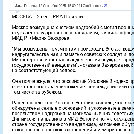
Дата: Пятница, 12 Сентября 2025, 15:09:04 | Сообщение #
21
МОСКВА, 12 сен– РИА Новости.
Москва возмущена снятием надгробий с могил военн
осуждает государственный вандализм, заявила офиц
МИД РФ Мария Захарова.
"Мы возмущены тем, что там происходит. Это акт кощ
надругательства над и памятью советских солдат и, по 
Министерство иностранных дел России осуждает про
государственный вандализм", - сказала Захарова на б
на соответствующий вопрос.
Она подчеркнула, что российский Уголовный кодекс 
ответственность за уничтожение, повреждение или ос
том числе за рубежом.
Ранее посольство России в Эстонии заявило, что в х
обнаружены снятые с оснований и уложенные в зем
посольством надгробия на могилах бывших советски
Дипмиссия направила в МИД Эстонии ноту с осужде
стране государственного вандализма, напомнив об уг
осквернение воинских захоронений и мемориальных о