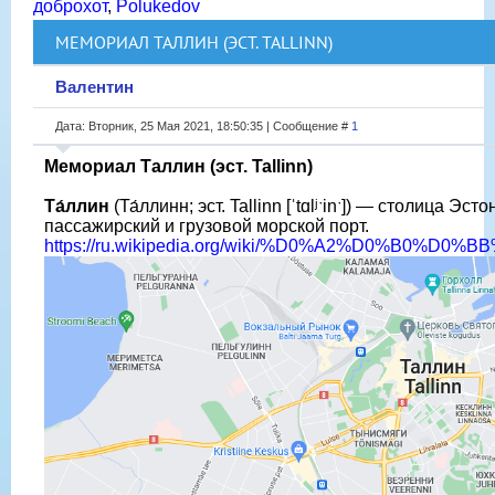
доброхот
,
Polukedov
МЕМОРИАЛ ТАЛЛИН (ЭСТ. TALLINN)
Валентин
Дата: Вторник, 25 Мая 2021, 18:50:35 | Сообщение #
1
Мемориал Таллин (эст. Tallinn)
Та́ллин
(Та́ллинн; эст. Tallinn [ˈtɑlʲˑinˑ]) — столица Э
пассажирский и грузовой морской порт.
https://ru.wikipedia.org/wiki/%D0%A2%D0%B0%