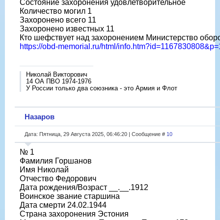
Состояние захоронения удовлетворительное
Количество могил 1
Захоронено всего 11
Захоронено известных 11
Кто шефствует над захоронением Министерство обор
https://obd-memorial.ru/html/info.htm?id=1167830808&p=
Николай Викторович
14 ОА ПВО 1974-1976
У России только два союзника - это Армия и Флот
Назаров
Дата: Пятница, 29 Августа 2025, 06:46:20 | Сообщение #
10
№ 1
Фамилия Горшанов
Имя Николай
Отчество Федорович
Дата рождения/Возраст __.__.1912
Воинское звание старшина
Дата смерти 24.02.1944
Страна захоронения Эстония