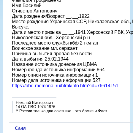
Фамилия Трофименко
Имя Василий
Отчество Антонович
Дата рождения/Возраст __.__.1922
Место рождения Украинская ССР, Николаевская обл., Б
Высукс.
Дата и место призыва __.__.1941 Херсонский РВК, Ук
Николаевская обл., Херсонский р-н
Последнее место службы кбф 2 гкмтап
Воинское звание мл. сержант
Причина выбытия пропал без вести
Дата выбытия 25.02.1944
Название источника донесения ЦВМА
Номер фонда источника информации 864
Номер описи источника информации 1
Номер дела источника информации 527
https://obd-memorial.ru/html/info.htm?id=76614151
Николай Викторович
14 ОА ПВО 1974-1976
У России только два союзника - это Армия и Флот
Саня