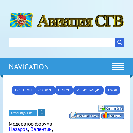
NAVIGATION
ВСЕ ТЕМЫ
СВЕЖИЕ
ПОИСК
РЕГИСТРАЦИЯ
ВХОД
1
Страница
1
из
1
Модератор форума:
Назаров
,
Валентин
,