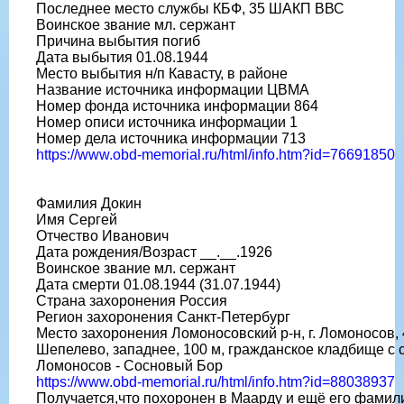
Последнее место службы КБФ, 35 ШАКП ВВС
Воинское звание мл. сержант
Причина выбытия погиб
Дата выбытия 01.08.1944
Место выбытия н/п Кавасту, в районе
Название источника информации ЦВМА
Номер фонда источника информации 864
Номер описи источника информации 1
Номер дела источника информации 713
https://www.obd-memorial.ru/html/info.htm?id=76691850
Фамилия Докин
Имя Сергей
Отчество Иванович
Дата рождения/Возраст __.__.1926
Воинское звание мл. сержант
Дата смерти 01.08.1944 (31.07.1944)
Страна захоронения Россия
Регион захоронения Санкт-Петербург
Место захоронения Ломоносовский р-н, г. Ломоносов, 4
Шепелево, западнее, 100 м, гражданское кладбище с
Ломоносов - Сосновый Бор
https://www.obd-memorial.ru/html/info.htm?id=88038937
Получается,что похоронен в Маарду и ещё его фамил