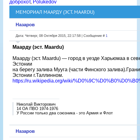
доброхот
,
Polukedov
МЕМОРИАЛ МААРДУ (ЭСТ. MAARDU)
Назаров
Дата: Четверг, 08 Октября 2015, 22:17:58 | Сообщение #
1
Маарду (эст. Maardu)
Маарду (эст. Maardu) — город в уезде Харьюмаа в се
Эстонии
на берегу залива Мууга (части Финского залива).Грани
Эстонии г.Таллинном.
https://ru.wikipedia.org/wiki/%D0%9C%D0%B0%D
Николай Викторович
14 ОА ПВО 1974-1976
У России только два союзника - это Армия и Флот
Назаров