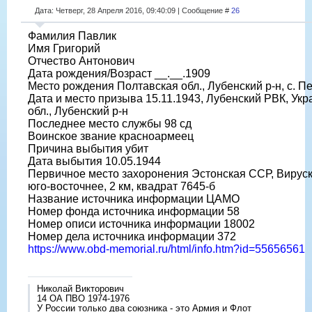
Дата: Четверг, 28 Апреля 2016, 09:40:09 | Сообщение #
26
Фамилия Павлик
Имя Григорий
Отчество Антонович
Дата рождения/Возраст __.__.1909
Место рождения Полтавская обл., Лубенский р-н, с. П
Дата и место призыва 15.11.1943, Лубенский РВК, Ук
обл., Лубенский р-н
Последнее место службы 98 сд
Воинское звание красноармеец
Причина выбытия убит
Дата выбытия 10.05.1944
Первичное место захоронения Эстонская ССР, Вируск
юго-восточнее, 2 км, квадрат 7645-б
Название источника информации ЦАМО
Номер фонда источника информации 58
Номер описи источника информации 18002
Номер дела источника информации 372
https://www.obd-memorial.ru/html/info.htm?id=55656561
Николай Викторович
14 ОА ПВО 1974-1976
У России только два союзника - это Армия и Флот