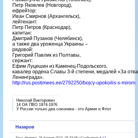
Петр Яковлев (Новгород),
ефрейтор:
Иван Смирнов (Архангельск),
лейтенант:
Петр Петров (Краснодар),
капитан:
Дмитрий Пузанов (Челябинск),
а также два уроженца Украины –
рядовой:
Григорий Павлик из Полтавы,
сержант:
Ефим Луцешин из Каменец-Подольского,
кавалер ордена Славы 3-й степени, медалей «За отва
Ленинграда».
http://rus.postimees.ee/2792250/bojcy-upokoilis-s-mirom
Николай Викторович
14 ОА ПВО 1974-1976
У России только два союзника - это Армия и Флот
Назаров
Дата: Четверг, 28 Апреля 2016, 05:33:08 | Сообщение #
12