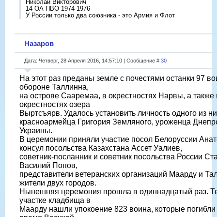
Николай Викторович
14 ОА ПВО 1974-1976
У России только два союзника - это Армия и Флот
Назаров
Дата: Четверг, 28 Апреля 2016, 14:57:10 | Сообщение #
30
На этот раз преданы земле с почестями останки 97 во
обороне Таллинна,
на острове Сааремаа, в окрестностях Нарвы, а также 
окрестностях озера
Выртсъярв. Удалось установить личность одного из ни
красноармейца Григория Земляного, уроженца Днепр
Украины.
В церемонии приняли участие посол Белоруссии Анат
консул посольства Казахстана Ассет Уалиев,
советник-посланник и советник посольства России Ст
Василий Попов,
представители ветеранских организаций Маарду и Та
жители двух городов.
Нынешняя церемония прошла в одиннадцатый раз. Т
участке кладбища в
Маарду нашли упокоение 823 воина, которые погибли