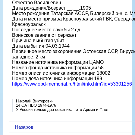
Отчество Васильевич
Дата рождения/Возраст __.__.1905
Место рождения Татарская АССР, Билярский р-н, с. М
Дата и место призыва Красноуральский ГВК, Свердловс
Красноуральск
Последнее место службы 2 сд
Воинское звание ст. сержант
Причина выбытия убит
Дата выбытия 04.03.1944
Первичное место захоронения Эстонская ССР, Вируски
западнее, 2 км
Название источника информации ЦАМО
Номер фонда источника информации 58
Номер описи источника информации 18002
Номер дела источника информации 199
https://www.obd-memorial.ru/html/info.htm?id=53301256
Николай Викторович
14 ОА ПВО 1974-1976
У России только два союзника - это Армия и Флот
Назаров