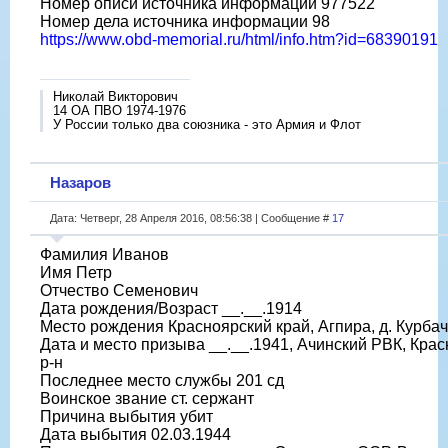
Номер описи источника информации 977522
Номер дела источника информации 98
https://www.obd-memorial.ru/html/info.htm?id=68390191
Николай Викторович
14 ОА ПВО 1974-1976
У России только два союзника - это Армия и Флот
Назаров
Дата: Четверг, 28 Апреля 2016, 08:56:38 | Сообщение #
17
Фамилия Иванов
Имя Петр
Отчество Семенович
Дата рождения/Возраст __.__.1914
Место рождения Красноярский край, Агпира, д. Курба
Дата и место призыва __.__.1941, Ачинский РВК, Крас
р-н
Последнее место службы 201 сд
Воинское звание ст. сержант
Причина выбытия убит
Дата выбытия 02.03.1944