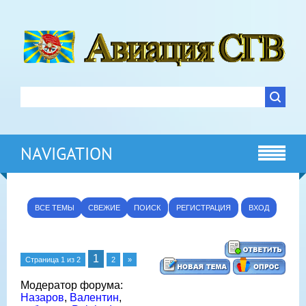
NAVIGATION
ВСЕ ТЕМЫ
СВЕЖИЕ
ПОИСК
РЕГИСТРАЦИЯ
ВХОД
1
Страница
1
из
2
2
»
Модератор форума:
Назаров
,
Валентин
,