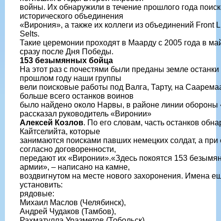
войны. Их обнаружили в течение прошлого года поис
исторического объединения
«Вирония», а также их коллеги из объединений Front L
Selts.
Такие церемонии проходят в Маарду с 2005 года в ма
сразу после Дня Победы.
153 безымянных бойца
На этот раз с почестями были преданы земле останк
прошлом году наши группы
вели поисковые работы под Валга, Тарту, на Сааремаа
больше всего останков воинов
было найдено около Нарвы, в районе линии обороны 
рассказал руководитель «Виронии»
Алексей Козлов
. По его словам, часть останков обн
Кайтселийта, которые
занимаются поисками павших немецких солдат, а при 
согласно договоренности,
передают их «Виронии».«Здесь покоятся 153 безымя
армии», – написано на камне,
воздвигнутом на месте нового захоронения. Имена ещ
установить:
рядовые:
Михаил Маслов (Челябинск),
Андрей Чудаков (Тамбов),
Рахматулла Уразметов (Тобольск),