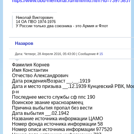
https://www.obd-memorial.ru/html/info.htm?id=73975857
Николай Викторович
14 ОА ПВО 1974-1976
У России только два союзника - это Армия и Флот
Назаров
Дата: Четверг, 28 Апреля 2016, 05:43:00 | Сообщение #
15
Фамилия Корнев
Имя Константин
Отчество Александрович
Дата рождения/Возраст __.__.1919
Дата и место призыва __.12.1939 Кунцевский РВК, Мос
р-н
Последнее место службы сф ппс 190
Воинское звание красноармеец
Причина выбытия пропал без вести
Дата выбытия __.02.1942
Название источника информации ЦАМО
Номер фонда источника информации 58
Номер описи источника информации 977520