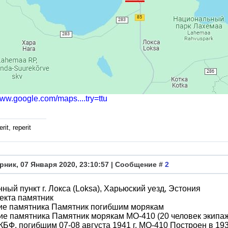
www.google.com/maps....try=ttu
rit, reperit
рник, 07 Января 2020, 23:10:57 | Сообщение #
2
ный пункт г. Локса (Loksa), Харьюский уезд, Эстония
екта памятник
ие памятника Памятник погибшим морякам
е памятника Памятник морякам МО-410 (20 человек экипаж
КБФ, погибшим 07-08 августа 1941 г. МО-410 Построен в 193