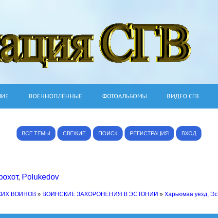
ШИЕ
ВОЕННОПЛЕННЫЕ
ФОТОАЛЬБОМЫ
ВИДЕО СГВ
ВСЕ ТЕМЫ
СВЕЖИЕ
ПОИСК
РЕГИСТРАЦИЯ
ВХОД
рохот
,
Polukedov
КИХ ВОИНОВ
»
ВОИНСКИЕ ЗАХОРОНЕНИЯ В ЭСТОНИИ
»
Харьюмаа уезд, Э