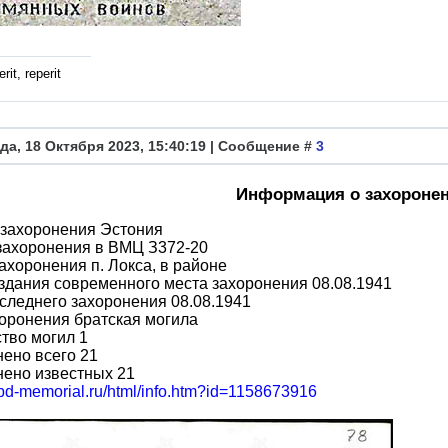
rit, reperit
да, 18 Октября 2023, 15:40:19 | Сообщение #
3
Информация о захороне
 захоронения Эстония
захоронения в ВМЦ З372-20
ахоронения п. Локса, в районе
здания современного места захоронения 08.08.1941
следнего захоронения 08.08.1941
оронения братская могила
тво могил 1
ено всего 21
нено известных 21
obd-memorial.ru/html/info.htm?id=1158673916