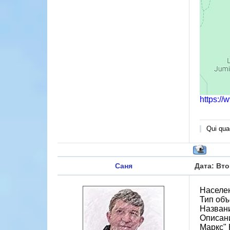
https://
Qui quae
Саня
Дата: Вто
Населен
Тип объ
Назван
Описани
Маркс" 