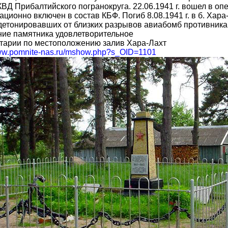
Д Прибалтийского погранокруга. 22.06.1941 г. вошел в опер
ационно включен в состав КБФ. Погиб 8.08.1941 г. в б. Хар
детонировавших от близких разрывов авиабомб противника
ние памятника удовлетворительное
тарии по местоположению залив Хара-Лахт
www.pomnite-nas.ru/mshow.php?s_OID=1101