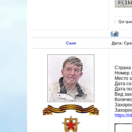
Qui quae
Саня
Дата: Сре
Страна
Номер 
Место з
Дата со
Дата по
Вид зах
Количес
Захорон
Захоро
https://