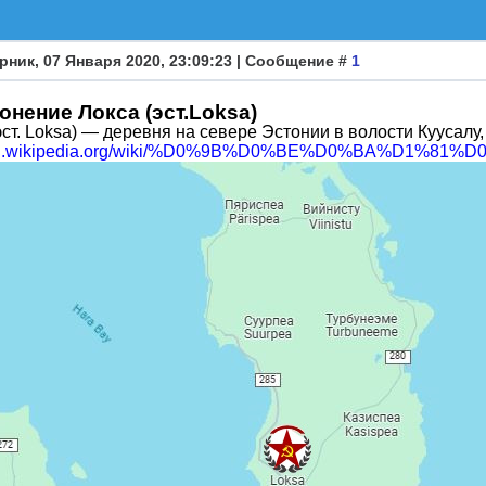
рник, 07 Января 2020, 23:09:23 | Сообщение #
1
онение Локса (эст.Loksa)
эст. Loksa) — деревня на севере Эстонии в волости Куусалу
//ru.wikipedia.org/wiki/%D0%9B%D0%BE%D0%BA%D1%81%D