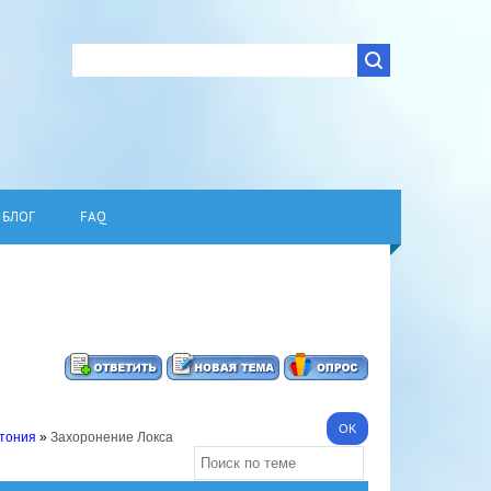
БЛОГ
FAQ
стония
»
Захоронение Локса