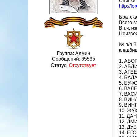
Списки 
http://
Братска
Всего з
В т.ч. и
Неизвес
№ п/п В
кладби
Группа: Админ
Сообщений:
65535
1. АБО
Статус:
Отсутствует
2. АБЛ
3. АГЕЕ
4. БАЛА
5. БУФО
6. ВАЛЕ
7. ВАС
8. ВИН
9. ВИНГ
10. ЖУ
11. ДА
12. ДМ
13. ДУБ
14. ЕГО