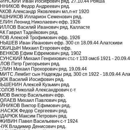
БИНСКИЙ Иван Иосифович ряд. 27.10.44 Рояша
ОННИКОВ Федор Андреевич ряд.
АКОВ Александр Яковлевич мл.л-нт 1920
ЛАШНИКОВ Илларион Семенович ряд.
РЕЛИН Леонид Николаевич ефр. 1926
РИЛЛОВ Василий Иванович ряд. Калласте
АК Гаврил Тадейкович ряд.
ЗЛОВ Алексей Трофимович ефр. 1926
РНЫШЕВ Иван Иванович ефр. 300 сп 18.09.44 Алатскиви
РОБИЦЫН Михаил Егорович ефр.
ИВЕНКОВ Ефим Ефремович ряд. 1902
СУНСКИЙ Михаил Генрихович ст.с-т 133 омсб 1921 - 20.09.
ЛОВ Петр Григорьевич ряд.
ЕЛИН Михаил Прохорович ряд. 19.09.44
МИТС Лембит сын Надежды ряд. 300 сп 1922 - 18.09.44 Ал
ЦЮК Василий Иосифович ряд.
НЬШЕНИН Алексей Кузьмич ряд.
СОЛОВ Николай Александрович с-т
УМОВ Виктор Васильевич ефр.
КОЛАЕВ Михаил Павлович ряд.
ЕЙНИКОВ Виктор Ефимович ряд.
АНАСЮК Федор Сергеевич ряд.
НДАРЮК Максим Петрович ряд.
ЗЖИВИН Павел Васильевич с-т 1924
ЧУК Владимир Денисович ряд.