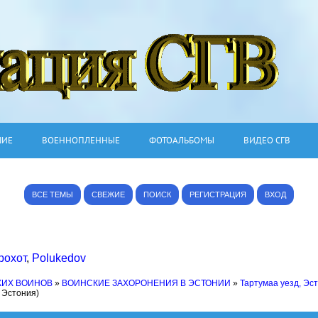
ШИЕ
ВОЕННОПЛЕННЫЕ
ФОТОАЛЬБОМЫ
ВИДЕО СГВ
ВСЕ ТЕМЫ
СВЕЖИЕ
ПОИСК
РЕГИСТРАЦИЯ
ВХОД
рохот
,
Polukedov
КИХ ВОИНОВ
»
ВОИНСКИЕ ЗАХОРОНЕНИЯ В ЭСТОНИИ
»
Тартумаа уезд, Эс
 Эстония)