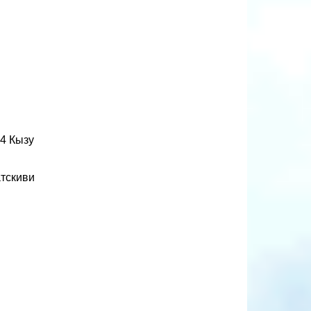
44 Кызу
атскиви