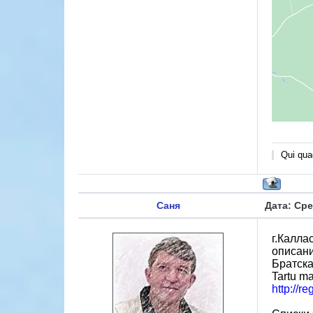
Qui quae
Саня
Дата: Сре
г.Калла
описан
Братска
Tartu ma
http://