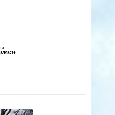
ви
Калласте