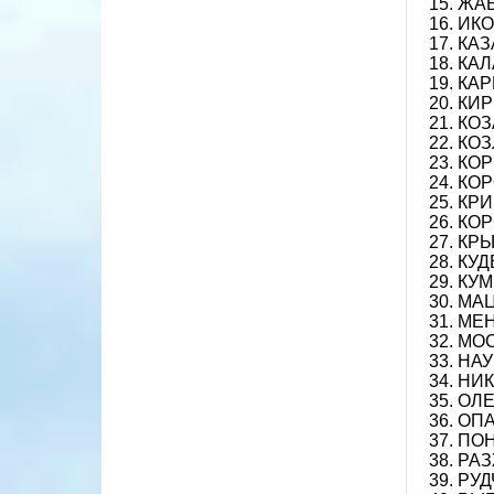
15. ЖА
16. ИК
17. КАЗ
18. КА
19. КА
20. КИ
21. КОЗ
22. КО
23. КО
24. КО
25. КР
26. КОР
27. КРЫ
28. КУД
29. КУМ
30. МА
31. МЕ
32. МО
33. НА
34. НИ
35. ОЛ
36. ОП
37. ПО
38. РА
39. РУД