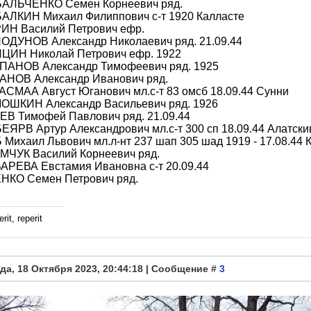
БАЛЬЧЕНКО Семен Корнеевич ряд.
БАЛКИН Михаил Филиппович с-т 1920 Калласте
РИН Василий Петрович ефр.
ЛОДУНОВ Александр Николаевич ряд. 21.09.44
ИЦИН Николай Петрович ефр. 1922
ЕПАНОВ Александр Тимофеевич ряд. 1925
ХАНОВ Александр Иванович ряд.
АСМАА Август Юганович мл.с-т 83 омсб 18.09.44 Сунни
МОШКИН Александр Васильевич ряд. 1926
ЕВ Тимофей Павлович ряд. 21.09.44
ЕЯРВ Артур Александрович мл.с-т 300 сп 18.09.44 Алатски
 Михаил Львович мл.л-нт 237 шап 305 шад 1919 - 17.08.44 
ИМЧУК Василий Корнеевич ряд.
АРЕВА Евстамия Ивановна с-т 20.09.44
ЕНКО Семен Петрович ряд.
rit, reperit
да, 18 Октября 2023, 20:44:18 | Сообщение #
3