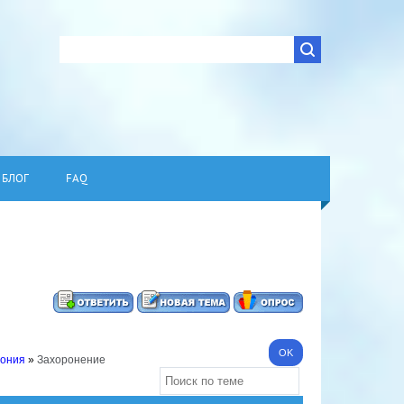
БЛОГ
FAQ
тония
»
Захоронение