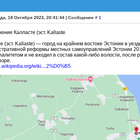
да, 18 Октября 2023, 20:41:44 | Сообщение #
1
ение Калласте (эст. Kallaste
те (эст. Kallaste) — город на крайнем востоке Эстонии в уез
стративной реформы местных самоуправлений Эстонии 201
алитетом и не входил в состав какой-либо волости, после
ээре.
ru.wikipedia.org/wiki....2%D0%B5