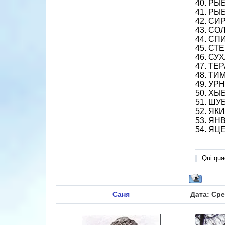
40. РЫ
41. РЫ
42. СИ
43. СО
44. СП
45. СТ
46. СУ
47. ТЕР
48. ТИ
49. УРН
50. ХЫБ
51. ШУБ
52. ЯК
53. ЯНВ
54. ЯЦ
Qui quae
Саня
Дата: Сре