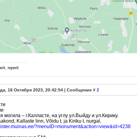
rit, reperit
да, 18 Октября 2023, 20:42:54 | Сообщение #
2
сте
ие
я могила – г.Калласте, на углу ул.Выйду и ул.Кирику.
akond, Kallaste linn, Võidu t. ja Kiriku t. nurgal.
register.muinas.ee/?menuID=monument&action=view&id=4238