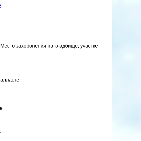
5
 Место захоронения на кладбище, участке
Калласте
е
е