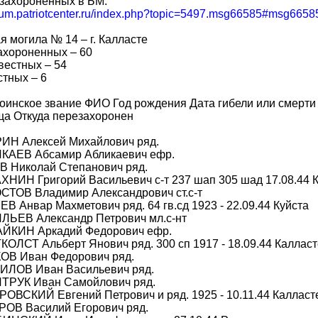
захороненных в БМ:
forum.patriotcenter.ru/index.php?topic=5497.msg66585#msg6658
я могила № 14 – г. Калласте
ахороненных – 60
звестных – 54
тных – 6
оинское звание ФИО Год рождения Дата гибели или смерти
ща Откуда перезахоронен
РИН Алексей Михайлович ряд.
ИКАЕВ Абсамир Абликаевич ефр.
В Николай Степанович ряд.
ХНИН Григорий Васильевич с-т 237 шап 305 шад 17.08.44 
СТОВ Владимир Александрович ст.с-т
ЕВ Анвар Махметович ряд. 64 гв.сд 1923 - 22.09.44 Куйста
ИЛЬЕВ Александр Петрович мл.с-нт
АЙКИН Аркадий Федорович ефр.
КОЛСТ Альберт Янович ряд. 300 сп 1917 - 18.09.44 Калласт
КОВ Иван Федорович ряд.
НИЛОВ Иван Васильевич ряд.
ИТРУК Иван Самойлович ряд.
РОВСКИЙ Евгений Петрович и ряд. 1925 - 10.11.44 Калласт
РОВ Василий Егорович ряд.