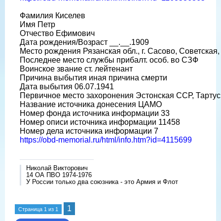
Фамилия Киселев
Имя Петр
Отчество Ефимович
Дата рождения/Возраст __.__.1909
Место рождения Рязанская обл., г. Сасово, Советская,
Последнее место службы прибалт. особ. во СЗФ
Воинское звание ст. лейтенант
Причина выбытия иная причина смерти
Дата выбытия 06.07.1941
Первичное место захоронения Эстонская ССР, Тартуски
Название источника донесения ЦАМО
Номер фонда источника информации 33
Номер описи источника информации 11458
Номер дела источника информации 7
https://obd-memorial.ru/html/info.htm?id=4115699
Николай Викторович
14 ОА ПВО 1974-1976
У России только два союзника - это Армия и Флот
1
Страница
1
из
1