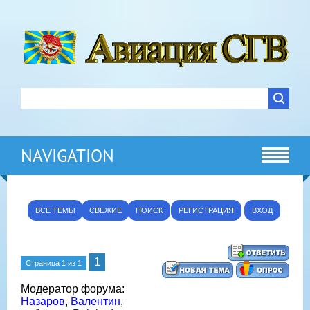
NAVIGATION
ВСЕ ТЕМЫ
СВЕЖИЕ
ПОИСК
РЕГИСТРАЦИЯ
ВХОД
1
Страница
1
из
1
Модератор форума:
Назаров
,
Валентин
,