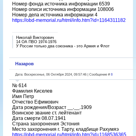
Номер фонда источника информации 6539
Номер описи источника информации 108006
Номер дела источника информации 4
https://obd-memorial.ru/html/info.htm?id=1164311182
Николай Викторович
14 ОА ПВО 1974-1976
У России только два союзника - это Армия и Флот
Назаров
Дата: Воскресенье, 06 Октября 2024, 09:57:46 | Сообщение #
8
№ 614
Фамилия Киселев
Имя Петр
Отчество Ефимович
Дата рождения/Возраст __.__.1909
Воинское звание ст. лейтенант
Дата смерти 08.07.1941
Страна захоронения Эстония
Место захоронения г. Тарту, кладбище Рахумяэ
https://obd-memorial.ru/html/info.htm?id=1168536365