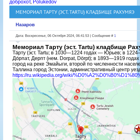
доброхот
,
Polukedov
МЕМОРИАЛ ТАРТУ (ЭСТ. TARTU) КЛАДБИЩЕ РАХУМЯЭ
Назаров
Дата: Воскресенье, 06 Октября 2024, 06:41:53 | Сообщение #
1
Мемориал Тарту (эст. Tartu) кладбище Ра
Та́рту (эст. Tartu; в 1030—1224 годах — Ю́рьев; в 12
До́рпат, Дерпт (нем. Dorpat, Dörpt); в 1893—1919 года
город на реке Эмайыги, второй по численности насел
Таллина город Эстонии, административный центр уез
https://ru.wikipedia.org/wiki/%D0%A2%D0%B0%D1