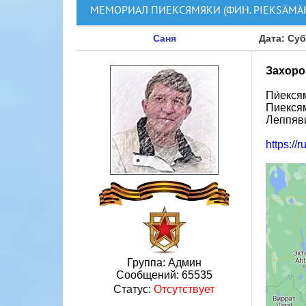
МЕМОРИАЛ ПИЕКСЯМЯКИ (ФИН. PIEKSÄMÄK
Саня
Дата: Суб
Захоро
Пи́екся
Пиексям
Леппяви
https://
Группа: Админ
Сообщений:
65535
Статус:
Отсутствует