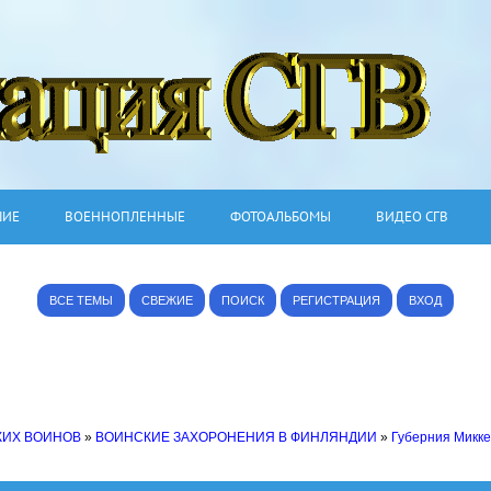
ШИЕ
ВОЕННОПЛЕННЫЕ
ФОТОАЛЬБОМЫ
ВИДЕО СГВ
ВСЕ ТЕМЫ
СВЕЖИЕ
ПОИСК
РЕГИСТРАЦИЯ
ВХОД
КИХ ВОИНОВ
»
ВОИНСКИЕ ЗАХОРОНЕНИЯ В ФИНЛЯНДИИ
»
Губерния Микк