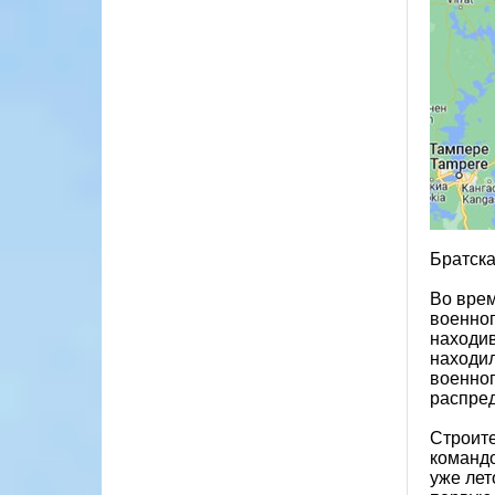
Братска
Во врем
военно
находив
находил
военноп
распред
Строите
команд
уже лет