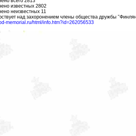
ено всего 2813
нено известных 2802
нено неизвестных 11
ствует над захоронением члены общества дружбы "Финлян
obd-memorial.ru/html/info.htm?id=262056533