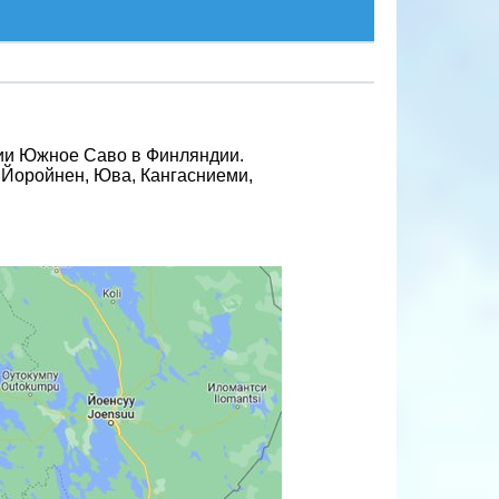
ции Южное Саво в Финляндии.
 Йоройнен, Юва, Кангасниеми,