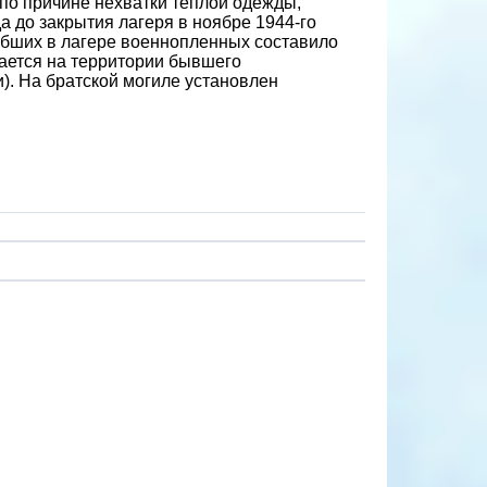
 по причине нехватки тёплой одежды,
а до закрытия лагеря в ноябре 1944-го
ибших в лагере военнопленных составило
гается на территории бывшего
). На братской могиле установлен