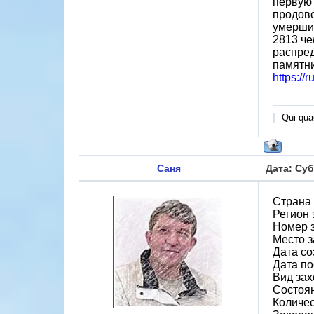
первую 
продово
умерших
2813 че
распред
памятн
https://
Qui quae
Саня
Дата: Суб
Страна
Регион 
Номер 
Место 
Дата со
Дата по
Вид зах
Состоя
Количес