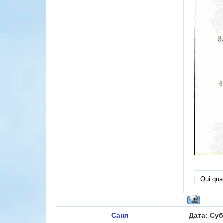
Qui quae
Саня
Дата: Суб