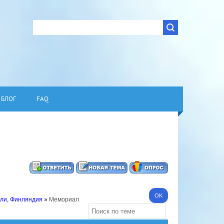
БЛОГ
FAQ
ели, Финляндия
»
Мемориал