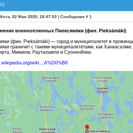
I)
бота, 02 Мая 2020, 18:47:53 | Сообщение #
1
нение военнопленных Пиексямяки (фин. Pieksämäki)
мяки (фин. Pieksämäki) — город и муниципалитет в провин
яки граничит с такими муниципалитетами, как Ханкасалми,
рта, Миккели, Рауталампи и Суоненйоки.
ru.wikipedia.org/wiki....A%D0%B8