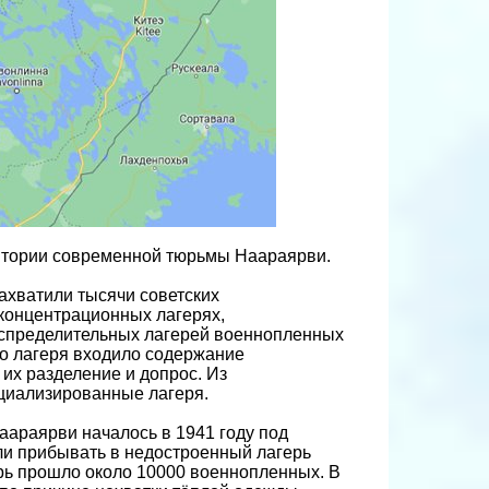
ритории современной тюрьмы Наараярви.
ахватили тысячи советских
концентрационных лагерях,
аспределительных лагерей военнопленных
го лагеря входило содержание
их разделение и допрос. Из
циализированные лагеря.
аараярви началось в 1941 году под
и прибывать в недостроенный лагерь
ерь прошло около 10000 военнопленных. В