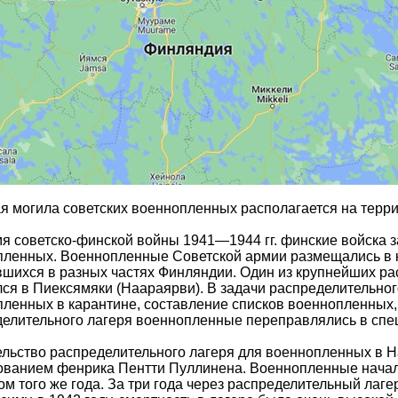
я могила советских военнопленных располагается на тер
я советско-финской войны 1941—1944 гг. финские войска з
пленных. Военнопленные Советской армии размещались в 
шихся в разных частях Финляндии. Один из крупнейших р
ся в Пиексямяки (Наараярви). В задачи распределительно
ленных в карантине, составление списков военнопленных, 
елительного лагеря военнопленные переправлялись в спе
льство распределительного лагеря для военнопленных в Н
ованием фенрика Пентти Пуллинена. Военнопленные начал
ом того же года. За три года через распределительный лаг