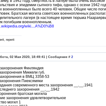
зиму, в 1942 году, смертность в лагере была очень высокой
льствия и эпидемии сыпного тифа, однако с осени 1942 год
 военнопленных было всего 40 человек. Общее число пог
ловек. Братская могила советских военнопленных распола
елительного лагеря (в настоящее время тюрьма Наараярви
ик погибшим военнопленным.
ru.wikipedia.org/wiki....A%D0%B8
rit, reperit
бота, 02 Мая 2020, 18:49:41 | Сообщение #
2
 захоронения Финляндия
захоронения Миккели губ.
захоронения в ВМЦ З358-53
захоронения Пиексямяки
здания современного места захоронения __.__.1941
следнего захоронения __.__.1942
оронения братская могила
ние захоронения удовлетворительное
тво могил 1