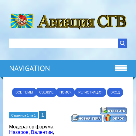
NAVIGATION
ВСЕ ТЕМЫ
СВЕЖИЕ
ПОИСК
РЕГИСТРАЦИЯ
ВХОД
1
Страница
1
из
1
Модератор форума:
Назаров
,
Валентин
,