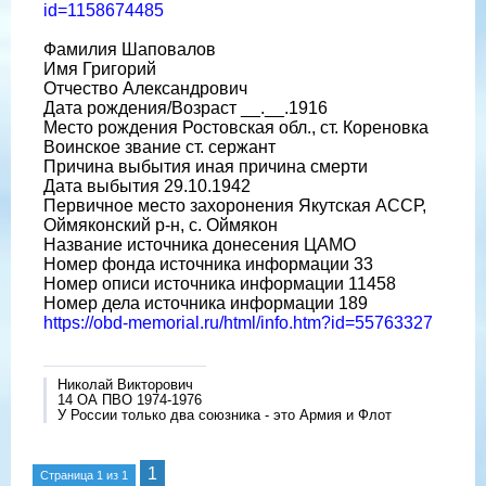
id=1158674485
Фамилия Шаповалов
Имя Григорий
Отчество Александрович
Дата рождения/Возраст __.__.1916
Место рождения Ростовская обл., ст. Кореновка
Воинское звание ст. сержант
Причина выбытия иная причина смерти
Дата выбытия 29.10.1942
Первичное место захоронения Якутская АССР,
Оймяконский р-н, с. Оймякон
Название источника донесения ЦАМО
Номер фонда источника информации 33
Номер описи источника информации 11458
Номер дела источника информации 189
https://obd-memorial.ru/html/info.htm?id=55763327
Николай Викторович
14 ОА ПВО 1974-1976
У России только два союзника - это Армия и Флот
1
Страница
1
из
1