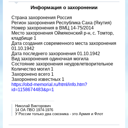
Информация о захоронении
Страна захоронения Россия
Регион захоронения Республика Саха (Якутия)
Номер захоронения в ВМЦ 14-75/2014
Место захоронения Оймяконский р-н, с. Томтор,
кладбище 1
Дата создания современного места захоронения
01.10.1942
Дата последнего захоронения 01.10.1942
Вид захоронения одиночная могила
Состояние захоронения неудовлетворительное
Количество могил 1
Захоронено всего 1
Захоронено известных 1
https://obd-memorial.ru/html/info.htm?
id=1158674483&p=1
Николай Викторович
14 ОА ПВО 1974-1976
У России только два союзника - это Армия и Флот