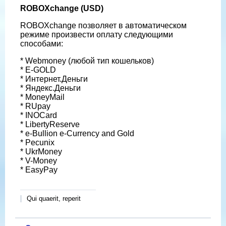
ROBOXchange (USD)
ROBOXchange позволяет в автоматическом
режиме произвести оплату следующими
способами:
* Webmoney (любой тип кошельков)
* E-GOLD
* Интернет.Деньги
* Яндекс.Деньги
* MoneyMail
* RUpay
* INOCard
* LibertyReserve
* e-Bullion e-Currency and Gold
* Pecunix
* UkrMoney
* V-Money
* EasyPay
Qui quaerit, reperit