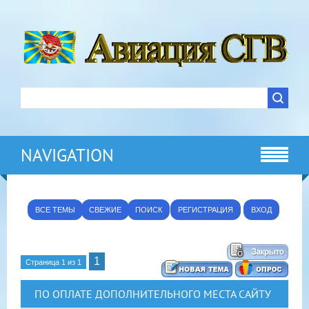
NAVIGATION
ВСЕ ТЕМЫ
СВЕЖИЕ
ПОИСК
РЕГИСТРАЦИЯ
ВХОД
1
Страница
1
из
1
ПО ОПЛАТЕ ДОПОЛНИТЕЛЬНОГО МЕСТА САЙТУ