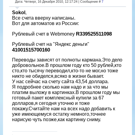
Дата: Четверг, 16 Декабря 2010, 12:17:24 | Сообщение #
7
Sokol
,
Все счета вверху написаны.
Вот для автоматов из России:
R339525511098
Рублевый счет в Webmoney
Рублевый счет на "Яндекс деньги"
41001515700160
Переводы зависят от полноты кармана.Это дело
добровольное.В прошлом году кто 50 рублей,кто
сто,кто тысячу переводил,кто-то не мог,но тоже
никто не обиделся,всяко в жизни бывает.
У нас сейчас на счету сайта 43,54 доллара.
Я подробнее сколько нам надо и за что мы
платим выложу в картинках.В прошлом году мы
готовый пакет комплексный купили за 67
долларов,я сегодня уточню и тоже
покажу.Считайте нам на всех надо добавить к
уже имеющемуся остатку немного,точнее
нарисую чуть позже,как картинку сниму.