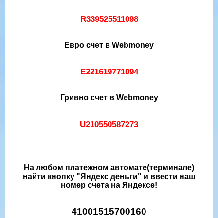
R339525511098
Евро счет в Webmoney
E221619771094
Гривно счет в Webmoney
U210550587273
На любом платежном автомате(терминале)
найти кнопку "Яндекс деньги" и ввести наш
номер счета на Яндексе!
41001515700160