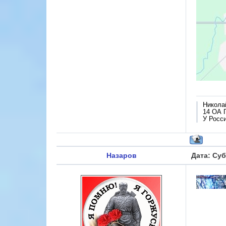
Никола
14 ОА 
У Росси
Назаров
Дата: Суб