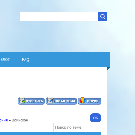
БЛОГ
FAQ
тония
»
Воинское