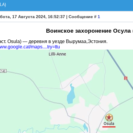
LA)
бота, 17 Августа 2024, 16:52:37 | Сообщение #
1
Воинское захоронение Осула (
эст. Osula) — деревня в уезде Вырумаа,Эстония.
www.google.cat/maps....try=ttu