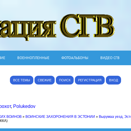
ШИЕ
ВОЕННОПЛЕННЫЕ
ФОТОАЛЬБОМЫ
ВИДЕО СГВ
ВСЕ ТЕМЫ
СВЕЖИЕ
ПОИСК
РЕГИСТРАЦИЯ
ВХОД
рохот
,
Polukedov
КИХ ВОИНОВ
»
ВОИНСКИЕ ЗАХОРОНЕНИЯ В ЭСТОНИИ
»
Вырумаа уезд, Эс
РККА)