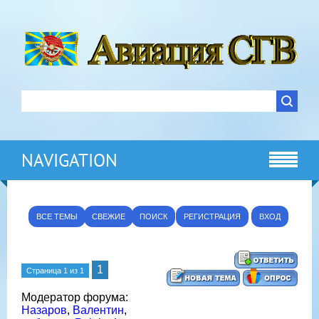
NAVIGATION
ВСЕ ТЕМЫ
СВЕЖИЕ
ПОИСК
РЕГИСТРАЦИЯ
ВХОД
1
Страница
1
из
1
Модератор форума:
Назаров
,
Валентин
,