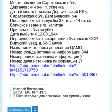
Место рождения Саратовская обл.,
Дергачевский р-н, п. Успенка
Дата и место призыва Дергачевский РВК,
Саратовская обл., Дергачевский р-н
Последнее место службы 37 гв. ап 14 гв. ск
Воинское звание гв. капитан
Причина выбытия убит
Дата выбытия 12.08.1944
Первичное место захоронения Эстонская ССР,
Вируский уезд, д. Ус-Салузе
Название источника донесения ЦАМО
Номер фонда источника информации 844
Номер описи источника информации 2
Номер дела источника информации 17
https://obd-memorial.ru/html/info.htm?
id=1151710750
https://obd-memorial.ru/html/info.htm?id=5018867
Николай Викторович
14 ОА ПВО 1974-1976
У России только два союзника - это Армия и Флот
1
Страница
1
из
1