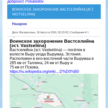
доброхот
,
Polukedov
ВОИНСКОЕ ЗАХОРОНЕНИЕ ВАСТСЕЛИЙНА (ЭСТ.
VASTSELIINA)
Назаров
Дата: Воскресенье, 18 Августа 2024, 05:23:03 | Сообщение #
1
Воинское захоронение Вастселийна
(эст. Vastseliina)
Вастселийна (эст. Vastseliina) — посёлок в
волости Выру уезда Вырумаа, Эстония.
Расположен в юго-восточной части Вырумаа в
285 км от Таллина, 24 км от Выру и
75 км от Пскова.
https://ru.wikipedia.org/wiki....D%D0%B0