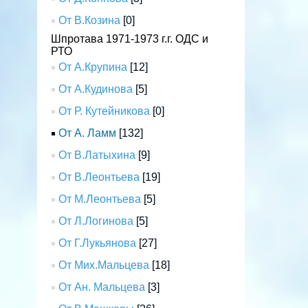
От В.Козина
[0]
Шпротава 1971-1973 г.г. ОДС и
РТО
От А.Крупина
[12]
От А.Кудинова
[5]
От Р. Кутейникова
[0]
От А. Ламм
[132]
От В.Латыхина
[9]
От В.Леонтьева
[19]
От М.Леонтьева
[5]
От Л.Логинова
[5]
От Г.Лукьянова
[27]
От Мих.Мальцева
[18]
От Ан. Мальцева
[3]