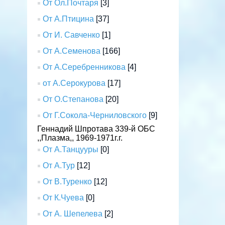
От Ол.Почтаря
[3]
От А.Птицина
[37]
От И. Савченко
[1]
От А.Семенова
[166]
От А.Серебренникова
[4]
от А.Серокурова
[17]
От О.Степанова
[20]
От Г.Сокола-Черниловского
[9]
Геннадий Шпротава 339-й ОБС
,,Плазма,, 1969-1971г.г.
От А.Танцууры
[0]
От А.Тур
[12]
От В.Туренко
[12]
От К.Чуева
[0]
От А. Шепелева
[2]