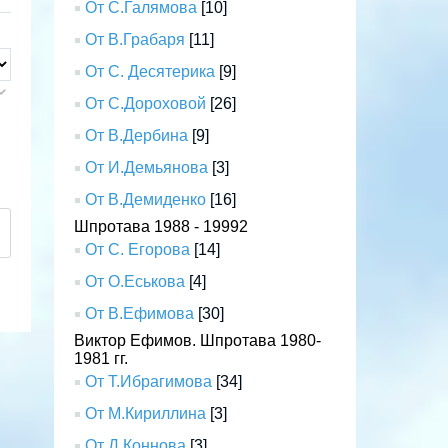
От С.Галямова
[10]
От В.Грабаря
[11]
От С. Десятерика
[9]
От С.Дороховой
[26]
От В.Дербина
[9]
От И.Демьянова
[3]
От В.Демиденко
[16]
Шпротава 1988 - 19992
От С. Егорова
[14]
От О.Еськова
[4]
От В.Ефимова
[30]
Виктор Ефимов. Шпротава 1980-
1981 гг.
От Т.Ибрагимова
[34]
От М.Кириллина
[3]
От Д.Коннова
[3]