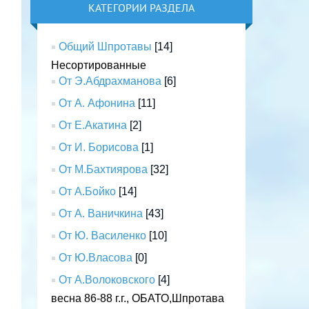
КАТЕГОРИИ РАЗДЕЛА
Общий Шпротавы
[14]
Несортированные
От Э.Абдрахманова
[6]
От А. Афонина
[11]
От Е.Акатина
[2]
От И. Борисова
[1]
От М.Бахтиярова
[32]
От А.Бойко
[14]
От А. Ваничкина
[43]
От Ю. Василенко
[10]
От Ю.Власова
[0]
От А.Волоковского
[4]
весна 86-88 г.г., ОБАТО,Шпротава