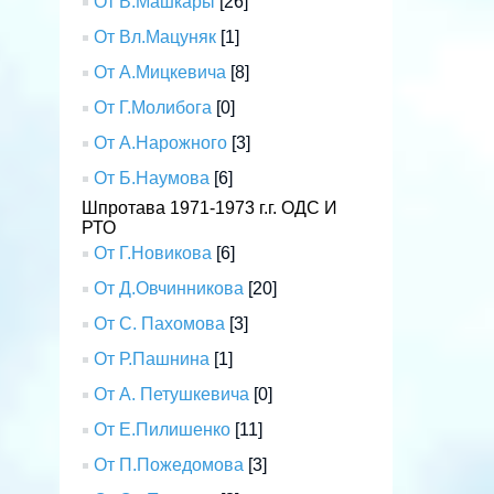
От В.Машкары
[26]
От Вл.Мацуняк
[1]
От А.Мицкевича
[8]
От Г.Молибога
[0]
От А.Нарожного
[3]
От Б.Наумова
[6]
Шпротава 1971-1973 г.г. ОДС И
РТО
От Г.Новикова
[6]
От Д.Овчинникова
[20]
От С. Пахомова
[3]
От Р.Пашнина
[1]
От А. Петушкевича
[0]
От Е.Пилишенко
[11]
От П.Пожедомова
[3]