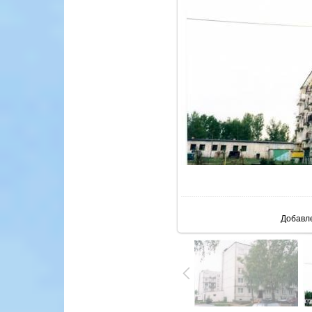
В ре
Добавл