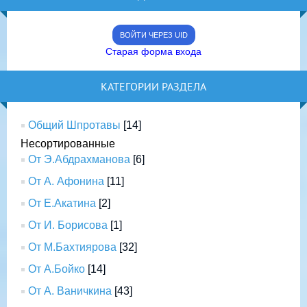
ВОЙТИ ЧЕРЕЗ UID
Старая форма входа
КАТЕГОРИИ РАЗДЕЛА
Общий Шпротавы
[14]
Несортированные
От Э.Абдрахманова
[6]
От А. Афонина
[11]
От Е.Акатина
[2]
От И. Борисова
[1]
От М.Бахтиярова
[32]
От А.Бойко
[14]
От А. Ваничкина
[43]