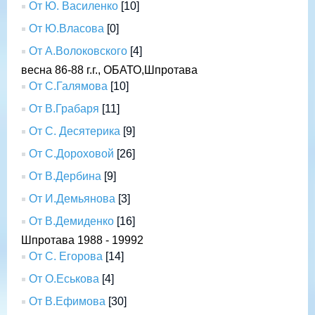
От Ю. Василенко
[10]
От Ю.Власова
[0]
От А.Волоковского
[4]
весна 86-88 г.г., ОБАТО,Шпротава
От С.Галямова
[10]
От В.Грабаря
[11]
От С. Десятерика
[9]
От С.Дороховой
[26]
От В.Дербина
[9]
От И.Демьянова
[3]
От В.Демиденко
[16]
Шпротава 1988 - 19992
От С. Егорова
[14]
От О.Еськова
[4]
От В.Ефимова
[30]