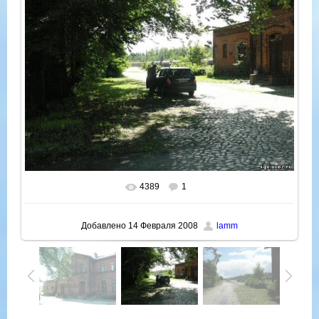
4389
1
В реальном размере
640x480
/ 93.5Kb
Добавлено
14 Февраля 2008
lamm