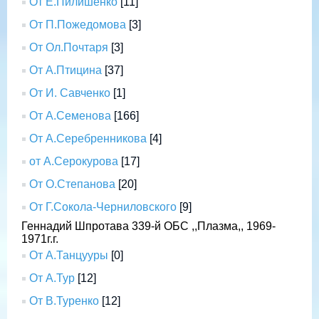
От Е.Пилишенко
[11]
От П.Пожедомова
[3]
От Ол.Почтаря
[3]
От А.Птицина
[37]
От И. Савченко
[1]
От А.Семенова
[166]
От А.Серебренникова
[4]
от А.Серокурова
[17]
От О.Степанова
[20]
От Г.Сокола-Черниловского
[9]
Геннадий Шпротава 339-й ОБС ,,Плазма,, 1969-
1971г.г.
От А.Танцууры
[0]
От А.Тур
[12]
От В.Туренко
[12]