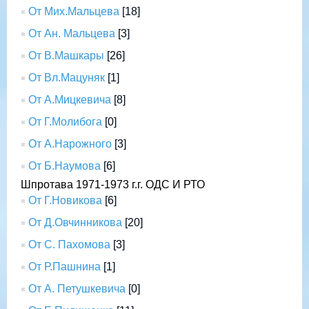
От Мих.Мальцева
[18]
От Ан. Мальцева
[3]
От В.Машкары
[26]
От Вл.Мацуняк
[1]
От А.Мицкевича
[8]
От Г.Молибога
[0]
От А.Нарожного
[3]
От Б.Наумова
[6]
Шпротава 1971-1973 г.г. ОДС И РТО
От Г.Новикова
[6]
От Д.Овчинникова
[20]
От С. Пахомова
[3]
От Р.Пашнина
[1]
От А. Петушкевича
[0]