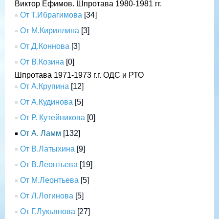
Виктор Ефимов. Шпротава 1980-1981 гг.
От Т.Ибрагимова
[34]
От М.Кириллина
[3]
От Д.Коннова
[3]
От В.Козина
[0]
Шпротава 1971-1973 г.г. ОДС и РТО
От А.Крупина
[12]
От А.Кудинова
[5]
От Р. Кутейникова
[0]
От А. Ламм
[132]
От В.Латыхина
[9]
От В.Леонтьева
[19]
От М.Леонтьева
[5]
От Л.Логинова
[5]
От Г.Лукьянова
[27]