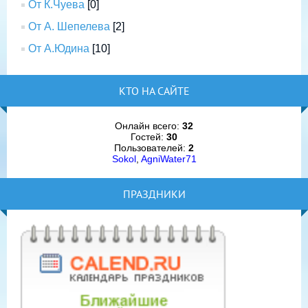
От К.Чуева
[0]
От А. Шепелева
[2]
От А.Юдина
[10]
КТО НА САЙТЕ
Онлайн всего:
32
Гостей:
30
Пользователей:
2
Sokol
,
AgniWater71
ПРАЗДНИКИ