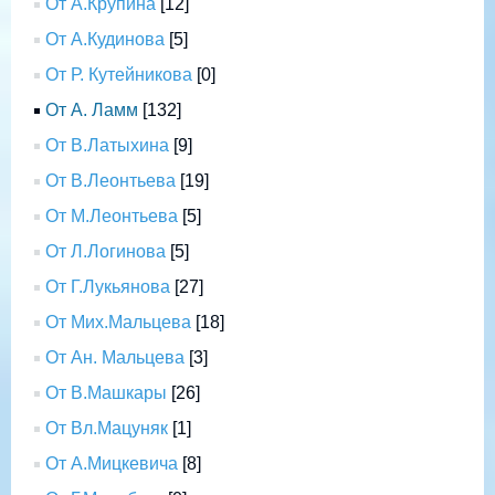
От А.Крупина
[12]
От А.Кудинова
[5]
От Р. Кутейникова
[0]
От А. Ламм
[132]
От В.Латыхина
[9]
От В.Леонтьева
[19]
От М.Леонтьева
[5]
От Л.Логинова
[5]
От Г.Лукьянова
[27]
От Мих.Мальцева
[18]
От Ан. Мальцева
[3]
От В.Машкары
[26]
От Вл.Мацуняк
[1]
От А.Мицкевича
[8]