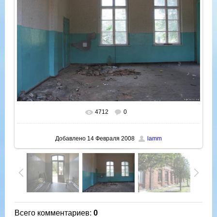
4712
0
В реальном размере
922x692
/ 72.7Kb
Добавлено
14 Февраля 2008
lamm
Всего комментариев
:
0