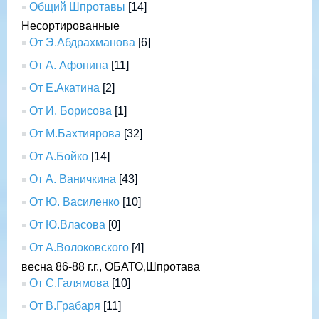
Общий Шпротавы
[14]
Несортированные
От Э.Абдрахманова
[6]
От А. Афонина
[11]
От Е.Акатина
[2]
От И. Борисова
[1]
От М.Бахтиярова
[32]
От А.Бойко
[14]
От А. Ваничкина
[43]
От Ю. Василенко
[10]
От Ю.Власова
[0]
От А.Волоковского
[4]
весна 86-88 г.г., ОБАТО,Шпротава
От С.Галямова
[10]
От В.Грабаря
[11]