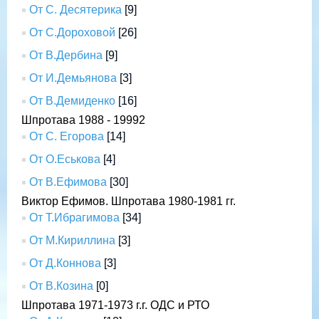
От С. Десятерика
[9]
От С.Дороховой
[26]
От В.Дербина
[9]
От И.Демьянова
[3]
От В.Демиденко
[16]
Шпротава 1988 - 19992
От С. Егорова
[14]
От О.Еськова
[4]
От В.Ефимова
[30]
Виктор Ефимов. Шпротава 1980-1981 гг.
От Т.Ибрагимова
[34]
От М.Кириллина
[3]
От Д.Коннова
[3]
От В.Козина
[0]
Шпротава 1971-1973 г.г. ОДС и РТО