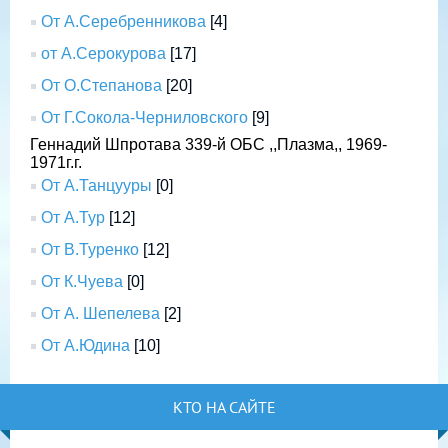
От А.Серебренникова
[4]
от А.Серокурова
[17]
От О.Степанова
[20]
От Г.Сокола-Черниловского
[9]
Геннадий Шпротава 339-й ОБС ,,Плазма,, 1969-
1971г.г.
От А.Танцууры
[0]
От А.Тур
[12]
От В.Туренко
[12]
От К.Чуева
[0]
От А. Шепелева
[2]
От А.Юдина
[10]
КТО НА САЙТЕ