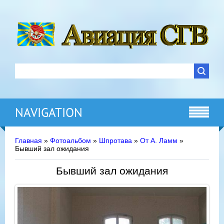
NAVIGATION
Главная
»
Фотоальбом
»
Шпротава
»
От А. Ламм
»
Бывший зал ожидания
Бывший зал ожидания