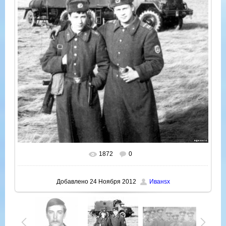
1872
0
В реальном размере
733x730
/ 211.7Kb
Добавлено
24 Ноября 2012
Иванsx