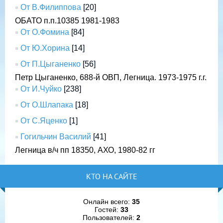
От В.Филиппова
[20]
ОБАТО п.п.10385 1981-1983
От О.Фомина
[84]
От Ю.Хорина
[14]
От П.Цыганенко
[56]
Петр Цыганенко, 688-й ОВП, Легница. 1973-1975 г.г.
От И.Чуйко
[238]
От О.Шлапака
[18]
От С.Яценко
[1]
Гогильчин Василий
[41]
Легница в/ч пп 18350, АХО, 1980-82 гг
КТО НА САЙТЕ
Онлайн всего:
35
Гостей:
33
Пользователей:
2