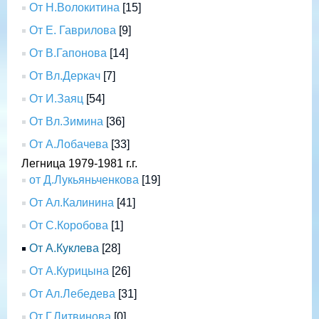
От Н.Волокитина
[15]
От Е. Гаврилова
[9]
От В.Гапонова
[14]
От Вл.Деркач
[7]
От И.Заяц
[54]
От Вл.Зимина
[36]
От А.Лобачева
[33]
Легница 1979-1981 г.г.
от Д.Лукьяньченкова
[19]
От Ал.Калинина
[41]
От С.Коробова
[1]
От А.Куклева
[28]
От А.Курицына
[26]
От Ал.Лебедева
[31]
От Г.Литвинова
[0]