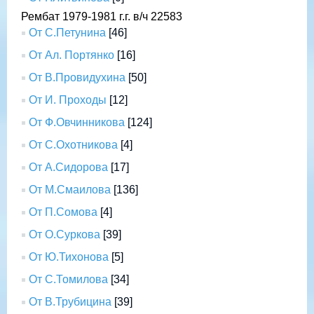
Рембат 1979-1981 г.г. в/ч 22583
От С.Петунина
[46]
От Ал. Портянко
[16]
От В.Провидухина
[50]
От И. Проходы
[12]
От Ф.Овчинникова
[124]
От С.Охотникова
[4]
От А.Сидорова
[17]
От М.Смаилова
[136]
От П.Сомова
[4]
От О.Суркова
[39]
От Ю.Тихонова
[5]
От С.Томилова
[34]
От В.Трубицина
[39]