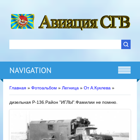
NAVIGATION
Главная
»
Фотоальбом
»
Легница
»
От А.Куклева
»
дизельная Р-136.Район "ИГЛЫ".Фамилии не помню.