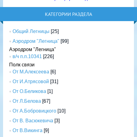
КАТЕГОРИИ РАЗДЕЛА
Общий Легницы
[25]
Аэродром "Легница"
[99]
Аэродром "Легница"
в/ч п.п.10341
[226]
Полк связи
От М.Алексеева
[6]
От И.Атрясовой
[31]
От О.Беликова
[1]
От Л.Белова
[67]
От А.Бобровицкого
[10]
От В. Васюкевича
[3]
От В.Викинга
[9]