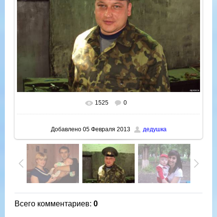
1525
0
В реальном размере
1000x750
/ 65.3Kb
Добавлено
05 Февраля 2013
дедушка
Всего комментариев
:
0