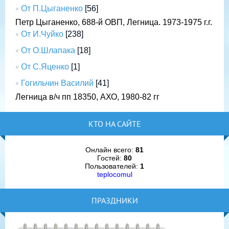
От П.Цыганенко
[56]
Петр Цыганенко, 688-й ОВП, Легница. 1973-1975 г.г.
От И.Чуйко
[238]
От О.Шлапака
[18]
От С.Яценко
[1]
Гогильчин Василий
[41]
Легница в/ч пп 18350, АХО, 1980-82 гг
КТО НА САЙТЕ
Онлайн всего:
81
Гостей:
80
Пользователей:
1
teplocomul
ПРАЗДНИКИ