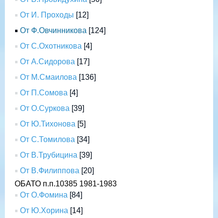
От И. Проходы
[12]
От Ф.Овчинникова
[124]
От С.Охотникова
[4]
От А.Сидорова
[17]
От М.Смаилова
[136]
От П.Сомова
[4]
От О.Суркова
[39]
От Ю.Тихонова
[5]
От С.Томилова
[34]
От В.Трубицина
[39]
От В.Филиппова
[20]
ОБАТО п.п.10385 1981-1983
От О.Фомина
[84]
От Ю.Хорина
[14]