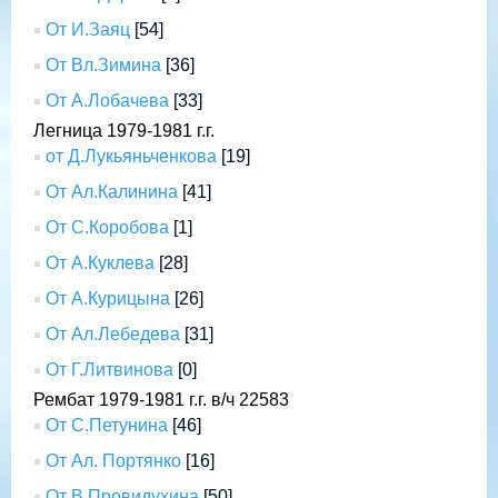
От И.Заяц
[54]
От Вл.Зимина
[36]
От А.Лобачева
[33]
Легница 1979-1981 г.г.
от Д.Лукьяньченкова
[19]
От Ал.Калинина
[41]
От С.Коробова
[1]
От А.Куклева
[28]
От А.Курицына
[26]
От Ал.Лебедева
[31]
От Г.Литвинова
[0]
Рембат 1979-1981 г.г. в/ч 22583
От С.Петунина
[46]
От Ал. Портянко
[16]
От В.Провидухина
[50]