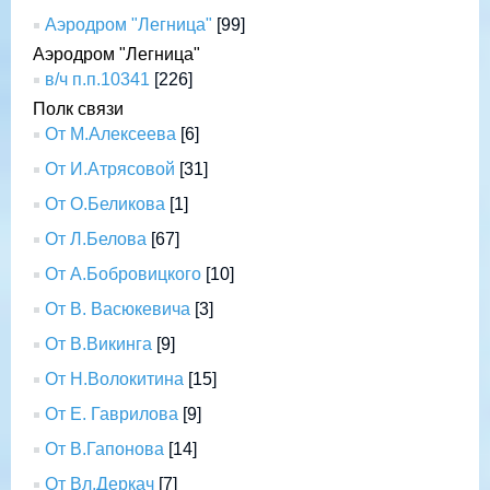
Аэродром "Легница"
[99]
Аэродром "Легница"
в/ч п.п.10341
[226]
Полк связи
От М.Алексеева
[6]
От И.Атрясовой
[31]
От О.Беликова
[1]
От Л.Белова
[67]
От А.Бобровицкого
[10]
От В. Васюкевича
[3]
От В.Викинга
[9]
От Н.Волокитина
[15]
От Е. Гаврилова
[9]
От В.Гапонова
[14]
От Вл.Деркач
[7]