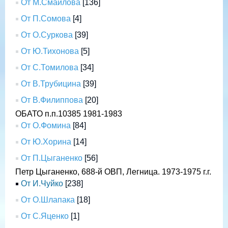
От М.Смаилова
[136]
От П.Сомова
[4]
От О.Суркова
[39]
От Ю.Тихонова
[5]
От С.Томилова
[34]
От В.Трубицина
[39]
От В.Филиппова
[20]
ОБАТО п.п.10385 1981-1983
От О.Фомина
[84]
От Ю.Хорина
[14]
От П.Цыганенко
[56]
Петр Цыганенко, 688-й ОВП, Легница. 1973-1975 г.г.
От И.Чуйко
[238]
От О.Шлапака
[18]
От С.Яценко
[1]