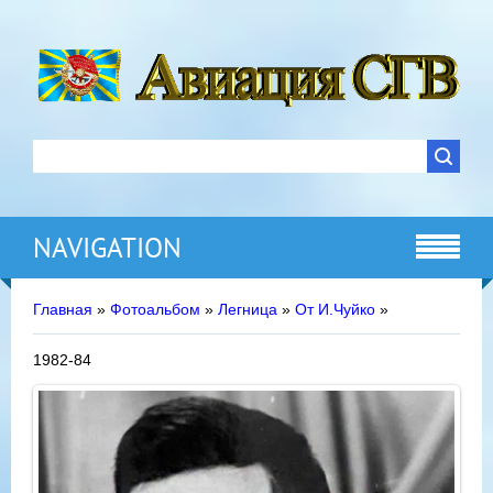
NAVIGATION
Главная
»
Фотоальбом
»
Легница
»
От И.Чуйко
»
1982-84