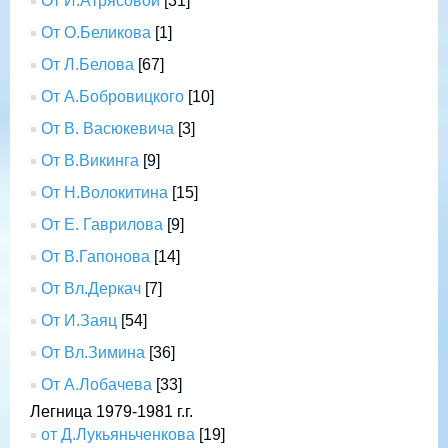
От И.Атрясовой
[31]
От О.Беликова
[1]
От Л.Белова
[67]
От А.Бобровицкого
[10]
От В. Васюкевича
[3]
От В.Викинга
[9]
От Н.Волокитина
[15]
От Е. Гаврилова
[9]
От В.Гапонова
[14]
От Вл.Деркач
[7]
От И.Заяц
[54]
От Вл.Зимина
[36]
От А.Лобачева
[33]
Легница 1979-1981 г.г.
от Д.Лукьяньченкова
[19]