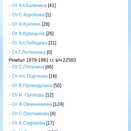
От Ал.Калинина
[41]
От С.Коробова
[1]
От А.Куклева
[28]
От А.Курицына
[26]
От Ал.Лебедева
[31]
От Г.Литвинова
[0]
Рембат 1979-1981 г.г. в/ч 22583
От С.Петунина
[46]
От Ал. Портянко
[16]
От В.Провидухина
[50]
От И. Проходы
[12]
От Ф.Овчинникова
[124]
От С.Охотникова
[4]
От А.Сидорова
[17]