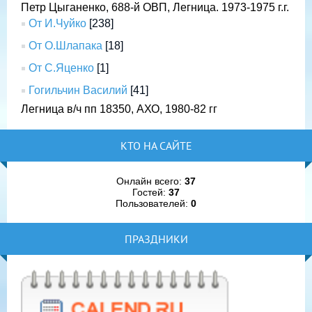
Петр Цыганенко, 688-й ОВП, Легница. 1973-1975 г.г.
От И.Чуйко
[238]
От О.Шлапака
[18]
От С.Яценко
[1]
Гогильчин Василий
[41]
Легница в/ч пп 18350, АХО, 1980-82 гг
КТО НА САЙТЕ
Онлайн всего:
37
Гостей:
37
Пользователей:
0
ПРАЗДНИКИ