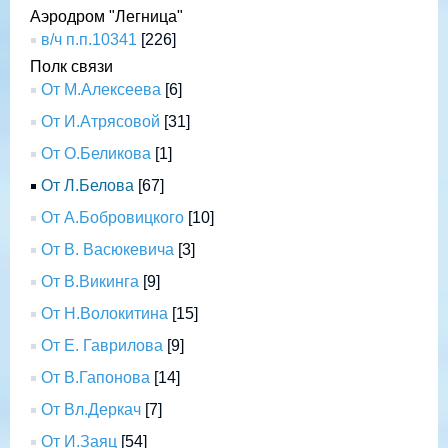
Аэродром "Легница"
в/ч п.п.10341
[226]
Полк связи
От М.Алексеева
[6]
От И.Атрясовой
[31]
От О.Беликова
[1]
От Л.Белова
[67]
От А.Бобровицкого
[10]
От В. Васюкевича
[3]
От В.Викинга
[9]
От Н.Волокитина
[15]
От Е. Гаврилова
[9]
От В.Гапонова
[14]
От Вл.Деркач
[7]
От И.Заяц
[54]