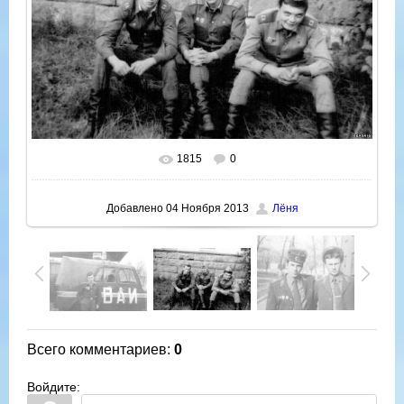
1815
0
В реальном размере
1000x654
/ 123.9Kb
Добавлено
04 Ноября 2013
Лёня
Всего комментариев
:
0
Войдите: