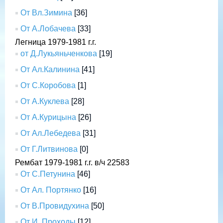
От Вл.Зимина
[36]
От А.Лобачева
[33]
Легница 1979-1981 г.г.
от Д.Лукьяньченкова
[19]
От Ал.Калинина
[41]
От С.Коробова
[1]
От А.Куклева
[28]
От А.Курицына
[26]
От Ал.Лебедева
[31]
От Г.Литвинова
[0]
Рембат 1979-1981 г.г. в/ч 22583
От С.Петунина
[46]
От Ал. Портянко
[16]
От В.Провидухина
[50]
От И. Проходы
[12]