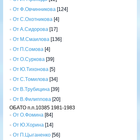
От Ф.Овчинникова
[124]
От С.Охотникова
[4]
От А.Сидорова
[17]
От М.Смаилова
[136]
От П.Сомова
[4]
От О.Суркова
[39]
От Ю.Тихонова
[5]
От С.Томилова
[34]
От В.Трубицина
[39]
От В.Филиппова
[20]
ОБАТО п.п.10385 1981-1983
От О.Фомина
[84]
От Ю.Хорина
[14]
От П.Цыганенко
[56]