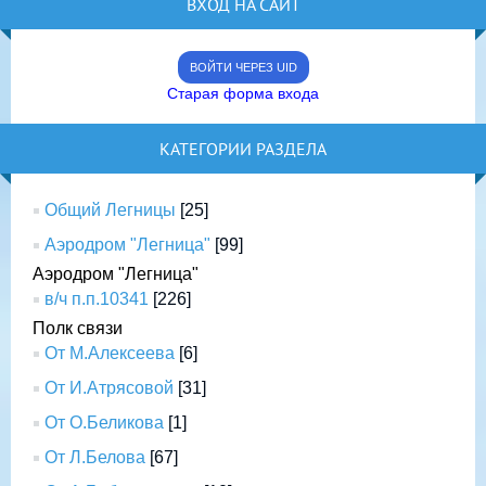
ВХОД НА САЙТ
ВОЙТИ ЧЕРЕЗ UID
Старая форма входа
КАТЕГОРИИ РАЗДЕЛА
Общий Легницы
[25]
Аэродром "Легница"
[99]
Аэродром "Легница"
в/ч п.п.10341
[226]
Полк связи
От М.Алексеева
[6]
От И.Атрясовой
[31]
От О.Беликова
[1]
От Л.Белова
[67]