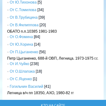
От Ю.Тихонова
[5]
От С.Томилова
[34]
От В.Трубицина
[39]
От В.Филиппова
[20]
ОБАТО п.п.10385 1981-1983
От О.Фомина
[84]
От Ю.Хорина
[14]
От П.Цыганенко
[56]
Петр Цыганенко, 688-й ОВП, Легница. 1973-1975 г.г.
От И.Чуйко
[238]
От О.Шлапака
[18]
От С.Яценко
[1]
Гогильчин Василий
[41]
Легница в/ч пп 18350, АХО, 1980-82 гг
КТО НА САЙТЕ