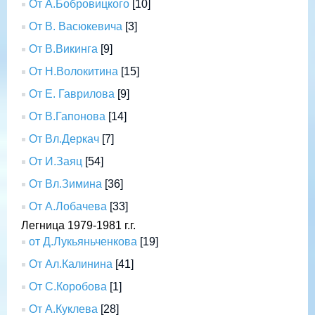
От А.Бобровицкого
[10]
От В. Васюкевича
[3]
От В.Викинга
[9]
От Н.Волокитина
[15]
От Е. Гаврилова
[9]
От В.Гапонова
[14]
От Вл.Деркач
[7]
От И.Заяц
[54]
От Вл.Зимина
[36]
От А.Лобачева
[33]
Легница 1979-1981 г.г.
от Д.Лукьяньченкова
[19]
От Ал.Калинина
[41]
От С.Коробова
[1]
От А.Куклева
[28]