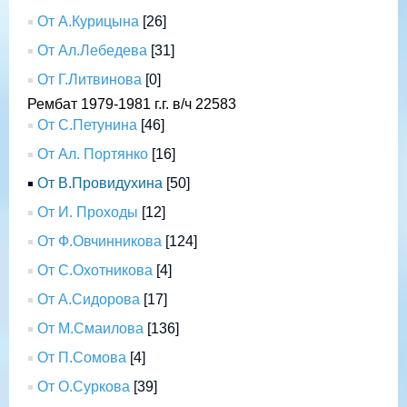
От А.Курицына
[26]
От Ал.Лебедева
[31]
От Г.Литвинова
[0]
Рембат 1979-1981 г.г. в/ч 22583
От С.Петунина
[46]
От Ал. Портянко
[16]
От В.Провидухина
[50]
От И. Проходы
[12]
От Ф.Овчинникова
[124]
От С.Охотникова
[4]
От А.Сидорова
[17]
От М.Смаилова
[136]
От П.Сомова
[4]
От О.Суркова
[39]