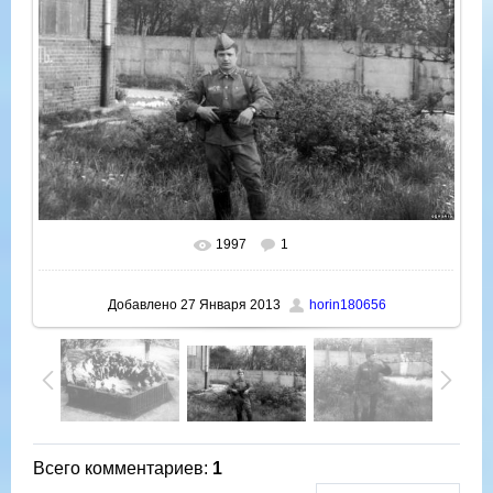
1997
1
В реальном размере
1000x644
/ 224.0Kb
Добавлено
27 Января 2013
horin180656
Всего комментариев
:
1