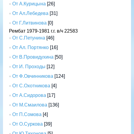
От А.Курицына
[26]
От Ал.Лебедева
[31]
От Г.Литвинова
[0]
Рембат 1979-1981 г.г. в/ч 22583
От С.Петунина
[46]
От Ал. Портянко
[16]
От В.Провидухина
[50]
От И. Проходы
[12]
От Ф.Овчинникова
[124]
От С.Охотникова
[4]
От А.Сидорова
[17]
От М.Смаилова
[136]
От П.Сомова
[4]
От О.Суркова
[39]
От Ю.Тихонова
[5]