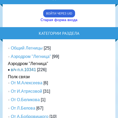
ВОЙТИ ЧЕРЕЗ UID
Старая форма входа
КАТЕГОРИИ РАЗДЕЛА
Общий Легницы
[25]
Аэродром "Легница"
[99]
Аэродром "Легница"
в/ч п.п.10341
[226]
Полк связи
От М.Алексеева
[6]
От И.Атрясовой
[31]
От О.Беликова
[1]
От Л.Белова
[67]
От А.Бобровицкого
[10]