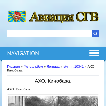
NAVIGATION
Главная
»
Фотоальбом
»
Легница
»
в/ч п.п.10341
» АХО.
Кинобаза.
АХО. Кинобаза.
АХО. Кинобаза.