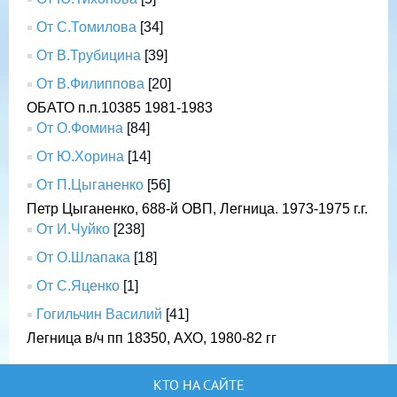
От С.Томилова
[34]
От В.Трубицина
[39]
От В.Филиппова
[20]
ОБАТО п.п.10385 1981-1983
От О.Фомина
[84]
От Ю.Хорина
[14]
От П.Цыганенко
[56]
Петр Цыганенко, 688-й ОВП, Легница. 1973-1975 г.г.
От И.Чуйко
[238]
От О.Шлапака
[18]
От С.Яценко
[1]
Гогильчин Василий
[41]
Легница в/ч пп 18350, АХО, 1980-82 гг
КТО НА САЙТЕ