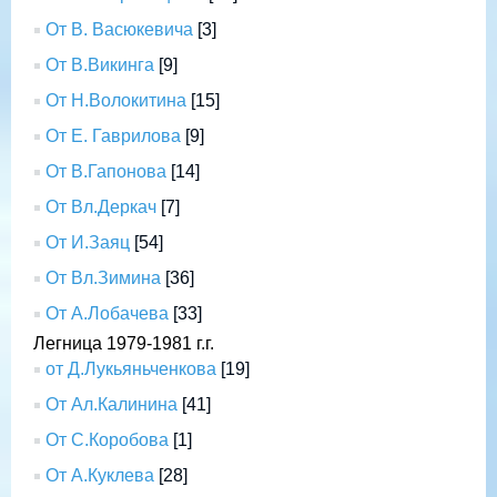
От В. Васюкевича
[3]
От В.Викинга
[9]
От Н.Волокитина
[15]
От Е. Гаврилова
[9]
От В.Гапонова
[14]
От Вл.Деркач
[7]
От И.Заяц
[54]
От Вл.Зимина
[36]
От А.Лобачева
[33]
Легница 1979-1981 г.г.
от Д.Лукьяньченкова
[19]
От Ал.Калинина
[41]
От С.Коробова
[1]
От А.Куклева
[28]