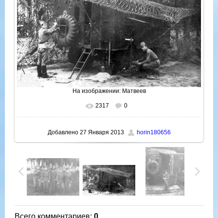
На изображении:
Матвеев
2317
0
В реальном размере
1000x588
/ 179.7Kb
Добавлено
27 Января 2013
horin180656
Всего комментариев
:
0