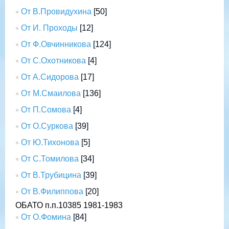
От В.Провидухина
[50]
От И. Проходы
[12]
От Ф.Овчинникова
[124]
От С.Охотникова
[4]
От А.Сидорова
[17]
От М.Смаилова
[136]
От П.Сомова
[4]
От О.Суркова
[39]
От Ю.Тихонова
[5]
От С.Томилова
[34]
От В.Трубицина
[39]
От В.Филиппова
[20]
ОБАТО п.п.10385 1981-1983
От О.Фомина
[84]