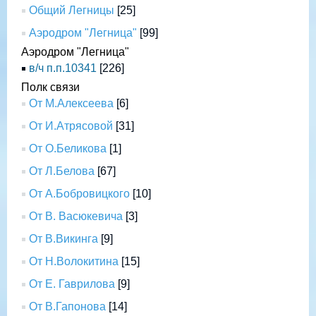
Общий Легницы
[25]
Аэродром "Легница"
[99]
Аэродром "Легница"
в/ч п.п.10341
[226]
Полк связи
От М.Алексеева
[6]
От И.Атрясовой
[31]
От О.Беликова
[1]
От Л.Белова
[67]
От А.Бобровицкого
[10]
От В. Васюкевича
[3]
От В.Викинга
[9]
От Н.Волокитина
[15]
От Е. Гаврилова
[9]
От В.Гапонова
[14]