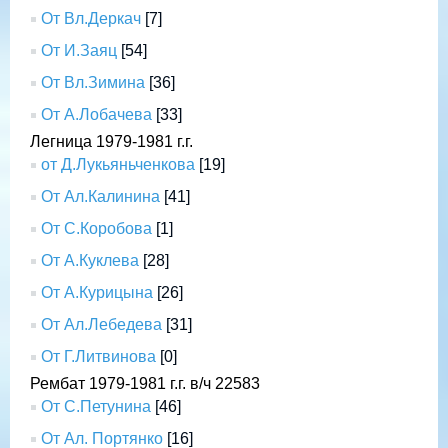
От Вл.Деркач
[7]
От И.Заяц
[54]
От Вл.Зимина
[36]
От А.Лобачева
[33]
Легница 1979-1981 г.г.
от Д.Лукьяньченкова
[19]
От Ал.Калинина
[41]
От С.Коробова
[1]
От А.Куклева
[28]
От А.Курицына
[26]
От Ал.Лебедева
[31]
От Г.Литвинова
[0]
Рембат 1979-1981 г.г. в/ч 22583
От С.Петунина
[46]
От Ал. Портянко
[16]