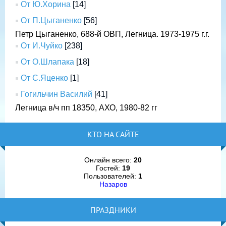
От Ю.Хорина
[14]
От П.Цыганенко
[56]
Петр Цыганенко, 688-й ОВП, Легница. 1973-1975 г.г.
От И.Чуйко
[238]
От О.Шлапака
[18]
От С.Яценко
[1]
Гогильчин Василий
[41]
Легница в/ч пп 18350, АХО, 1980-82 гг
КТО НА САЙТЕ
Онлайн всего:
20
Гостей:
19
Пользователей:
1
Назаров
ПРАЗДНИКИ