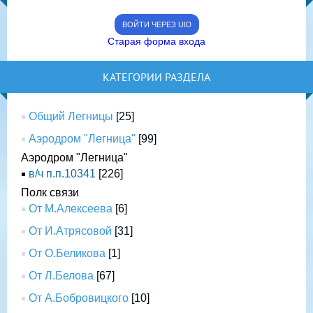
ВОЙТИ ЧЕРЕЗ UID
Старая форма входа
КАТЕГОРИИ РАЗДЕЛА
Общий Легницы
[25]
Аэродром "Легница"
[99]
Аэродром "Легница"
в/ч п.п.10341
[226]
Полк связи
От М.Алексеева
[6]
От И.Атрясовой
[31]
От О.Беликова
[1]
От Л.Белова
[67]
От А.Бобровицкого
[10]