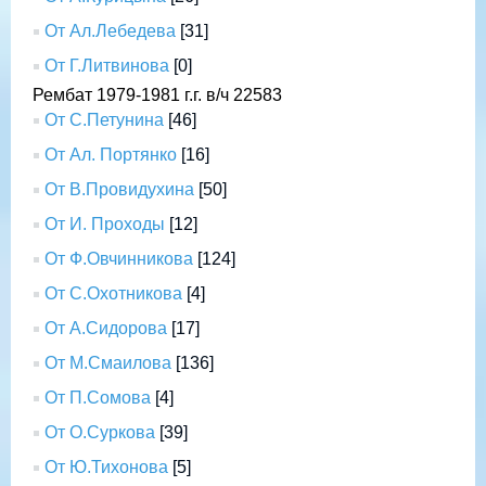
От Ал.Лебедева
[31]
От Г.Литвинова
[0]
Рембат 1979-1981 г.г. в/ч 22583
От С.Петунина
[46]
От Ал. Портянко
[16]
От В.Провидухина
[50]
От И. Проходы
[12]
От Ф.Овчинникова
[124]
От С.Охотникова
[4]
От А.Сидорова
[17]
От М.Смаилова
[136]
От П.Сомова
[4]
От О.Суркова
[39]
От Ю.Тихонова
[5]