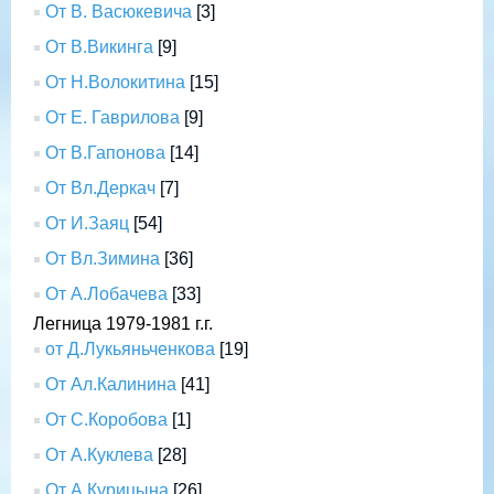
От В. Васюкевича
[3]
От В.Викинга
[9]
От Н.Волокитина
[15]
От Е. Гаврилова
[9]
От В.Гапонова
[14]
От Вл.Деркач
[7]
От И.Заяц
[54]
От Вл.Зимина
[36]
От А.Лобачева
[33]
Легница 1979-1981 г.г.
от Д.Лукьяньченкова
[19]
От Ал.Калинина
[41]
От С.Коробова
[1]
От А.Куклева
[28]
От А.Курицына
[26]