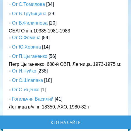
От С.Томилова
[34]
От В.Трубицина
[39]
От В.Филиппова
[20]
ОБАТО п.п.10385 1981-1983
От О.Фомина
[84]
От Ю.Хорина
[14]
От П.Цыганенко
[56]
Петр Цыганенко, 688-й ОВП, Легница. 1973-1975 г.г.
От И.Чуйко
[238]
От О.Шлапака
[18]
От С.Яценко
[1]
Гогильчин Василий
[41]
Легница в/ч пп 18350, АХО, 1980-82 гг
КТО НА САЙТЕ