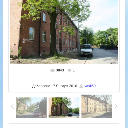
3843
1
В реальном размере
1024x682
/ 204.3Kb
Добавлено
17 Января 2010
vasil69