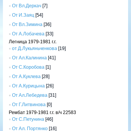
От Вл.Деркач
[7]
От И.Заяц
[54]
От Вл.Зимина
[36]
От А.Лобачева
[33]
Легница 1979-1981 г.г.
от Д.Лукьяньченкова
[19]
От Ал.Калинина
[41]
От С.Коробова
[1]
От А.Куклева
[28]
От А.Курицына
[26]
От Ал.Лебедева
[31]
От Г.Литвинова
[0]
Рембат 1979-1981 г.г. в/ч 22583
От С.Петунина
[46]
От Ал. Портянко
[16]