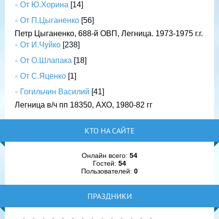
От Ю.Хорина
[14]
От П.Цыганенко
[56]
Петр Цыганенко, 688-й ОВП, Легница. 1973-1975 г.г.
От И.Чуйко
[238]
От О.Шлапака
[18]
От С.Яценко
[1]
Гогильчин Василий
[41]
Легница в/ч пп 18350, АХО, 1980-82 гг
КТО НА САЙТЕ
Онлайн всего:
54
Гостей:
54
Пользователей:
0
ПРАЗДНИКИ