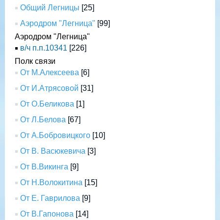
Общий Легницы
[25]
Аэродром "Легница"
[99]
Аэродром "Легница"
в/ч п.п.10341
[226]
Полк связи
От М.Алексеева
[6]
От И.Атрясовой
[31]
От О.Беликова
[1]
От Л.Белова
[67]
От А.Бобровицкого
[10]
От В. Васюкевича
[3]
От В.Викинга
[9]
От Н.Волокитина
[15]
От Е. Гаврилова
[9]
От В.Гапонова
[14]