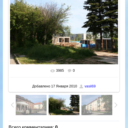
3985
0
В реальном размере
1500x1000
/ 256.7Kb
Добавлено
17 Января 2010
vasil69
Всего комментариев
:
0