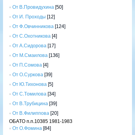
От В.Провидухина
[50]
От И. Проходы
[12]
От Ф.Овчинникова
[124]
От С.Охотникова
[4]
От А.Сидорова
[17]
От М.Смаилова
[136]
От П.Сомова
[4]
От О.Суркова
[39]
От Ю.Тихонова
[5]
От С.Томилова
[34]
От В.Трубицина
[39]
От В.Филиппова
[20]
ОБАТО п.п.10385 1981-1983
От О.Фомина
[84]